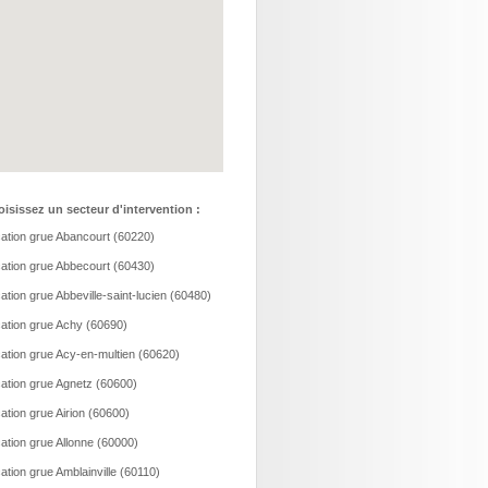
isissez un secteur d'intervention :
ation grue Abancourt (60220)
ation grue Abbecourt (60430)
ation grue Abbeville-saint-lucien (60480)
ation grue Achy (60690)
ation grue Acy-en-multien (60620)
ation grue Agnetz (60600)
ation grue Airion (60600)
ation grue Allonne (60000)
ation grue Amblainville (60110)