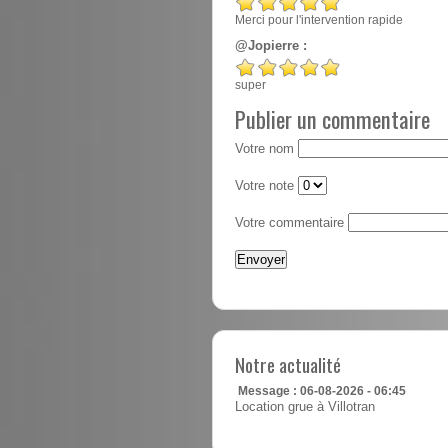
Merci pour l'intervention rapide
@Jopierre :
super
Publier un commentaire
Votre nom
Votre note
Votre commentaire
Notre actualité
Message : 06-08-2026 - 06:45
Location grue à Villotran