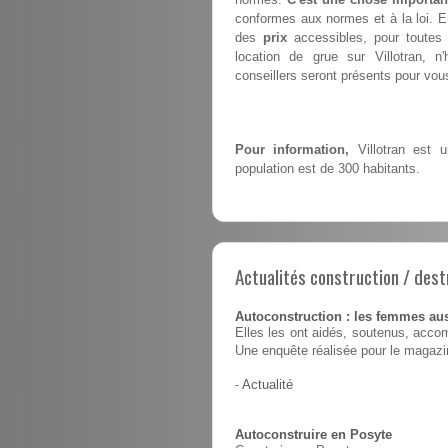
conformes aux normes et à la loi. En
des
prix
accessibles, pour toutes 
location de grue sur Villotran,
conseillers seront présents pour vous 
Pour information,
Villotran est 
population est de 300 habitants.
Actualités construction / dest
Autoconstruction : les femmes au
Elles les ont aidés, soutenus, accom
Une enquête réalisée pour le magaz
-
Actualité
Autoconstruire en Posyte