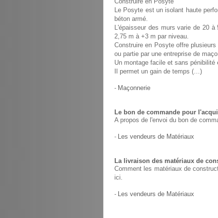
Construire en Posyte
Le Posyte est un isolant haute perfo
béton armé.
L'épaisseur des murs varie de 20 à 
2,75 m à +3 m par niveau.
Construire en Posyte offre plusieurs 
ou partie par une entreprise de maço
Un montage facile et sans pénibilit
Il permet un gain de temps (…)
-
Maçonnerie
Le bon de commande pour l'acquis
A propos de l'envoi du bon de comma
-
Les vendeurs de Matériaux
La livraison des matériaux de con
Comment les matériaux de constructio
ici.
-
Les vendeurs de Matériaux