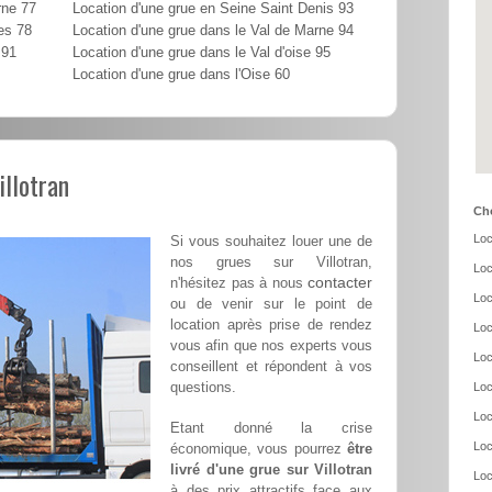
rne 77
Location d'une grue en Seine Saint Denis 93
es 78
Location d'une grue dans le Val de Marne 94
 91
Location d'une grue dans le Val d'oise 95
Location d'une grue dans l'Oise 60
illotran
Cho
Loc
Si vous souhaitez louer une de
nos grues sur Villotran,
Loc
contacter
n'hésitez pas à nous
Loc
ou de venir sur le point de
location après prise de rendez
Loc
vous afin que nos experts vous
Loc
conseillent et répondent à vos
questions.
Loc
Loc
Etant donné la crise
Loc
économique, vous pourrez
être
livré d'une grue sur Villotran
Loc
à des prix attractifs face aux