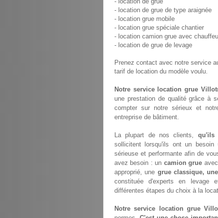
- location de grue
- location de grue de type araignée
- location grue mobile
- location grue spéciale chantier
- location camion grue avec chauffeu
- location de grue de levage
Prenez contact avec notre service 
tarif de location du modèle voulu.
Notre service location grue Villot
une prestation de qualité grâce à 
compter sur notre sérieux et not
entreprise de bâtiment.
La plupart de nos clients,
qu'ils
sollicitent lorsqu'ils ont un bes
sérieuse et performante afin de vou
avez besoin : un
camion grue
avec 
approprié, une
grue classique, une
constituée d'experts en levage 
différentes étapes du choix à la loca
Notre service location grue Villo
normes.
C'est une chose importan