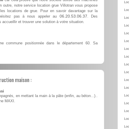
Loc
 outre, notre service location grue Villotran vous propose
Loc
les locations de grue. Pour en savoir davantage sur la
06.20.53.06.37
 n'hésitez pas à nous appeler au
. Des
Loc
accueillir et trouver une solution à votre situation.
Loc
Loc
Loc
une commune positionnée dans le département 60. Sa
Loc
Loc
Loc
Loc
ruction maison :
Loc
Loc
ssi
Loc
pagnés, en mettant la main à la pâte (enfin, au béton...)..
ine MAXI.
Loc
Loc
Loc
Loc