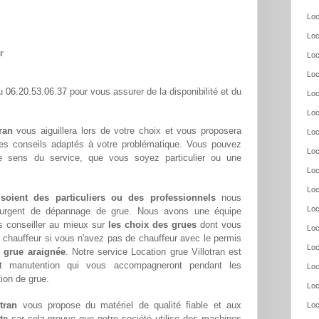
Loc
Loc
r
Loc
Loc
06.20.53.06.37
au
pour vous assurer de la disponibilité et du
Loc
Loc
ran
vous aiguillera lors de votre choix et vous proposera
Loc
ses conseils adaptés à votre problématique. Vous pouvez
Loc
re sens du service, que vous soyez particulier ou une
Loc
Loc
 soient des particuliers ou des professionnels
nous
Loc
oin urgent de dépannage de grue. Nous avons une équipe
s conseiller au mieux sur
les choix des grues
dont vous
Loc
chauffeur si vous n'avez pas de chauffeur avec le permis
Loc
 grue araignée
. Notre service Location grue Villotran est
et manutention qui vous accompagneront pendant les
Loc
tion de grue.
Loc
tran
vous propose du matériel de qualité fiable et aux
Loc
te
car cela prouve que notre société utilise des machines