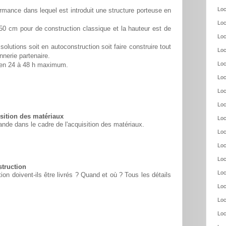
Loc
rmance dans lequel est introduit une structure porteuse en
Loc
50 cm pour de construction classique et la hauteur est de
Loc
solutions soit en autoconstruction soit faire construire tout
Loc
nnerie partenaire.
Loc
é en 24 à 48 h maximum.
Loc
Loc
Loc
ition des matériaux
Loc
nde dans le cadre de l'acquisition des matériaux.
Loc
Loc
Loc
struction
Loc
n doivent-ils être livrés ? Quand et où ? Tous les détails
Loc
Loc
Loc