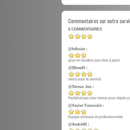
Commentaires sur notre servic
6
COMMENTAIRES
@héloise :
grue en location pas cher à paris
@Dkvad5 :
merci pour le service
@Stroux Joe :
Parfait et pas cher meme pour objets v
@Xavier Fumoulin :
Equipe serieuse et professionnelle
@André45 :