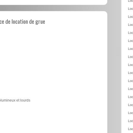
Loc
Loc
Loc
e de location de grue
Loc
Loc
Loc
Loc
Loc
Loc
Loc
Loc
Loc
Loc
olumineux et lourds
Loc
Loc
Loc
Loc