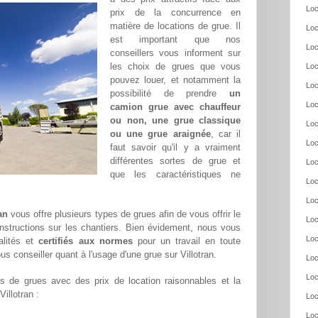
Loc
prix de la concurrence en
matière de locations de grue. Il
Loc
est important que nos
Loc
conseillers vous informent sur
les choix de grues que vous
Loc
pouvez louer, et notamment la
Loc
possibilité de prendre
un
Loc
camion grue avec chauffeur
ou non, une grue classique
Loc
ou une grue araignée
, car il
Loc
faut savoir qu'il y a vraiment
différentes sortes de grue et
Loc
que les caractéristiques ne
Loc
Loc
an
vous offre plusieurs types de grues afin de vous offrir le
Loc
nstructions sur les chantiers. Bien évidement, nous vous
Loc
alités et
certifiés aux normes
pour un travail en toute
s conseiller quant à l'usage d'une grue sur Villotran.
Loc
Loc
 de grues avec des prix de location raisonnables et la
Villotran :
Loc
Loc