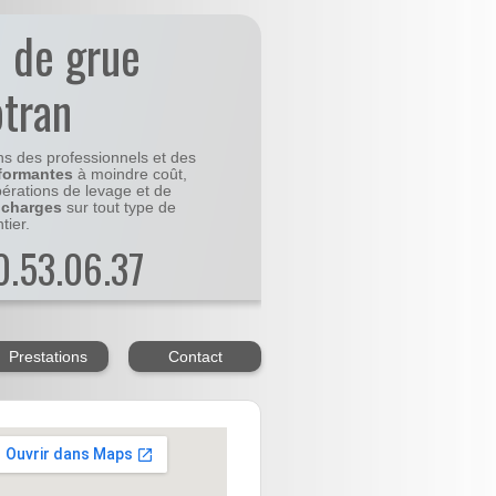
n de grue
otran
ns des professionnels et des
formantes
à moindre coût,
pérations de levage et de
 charges
sur tout type de
tier.
20.53.06.37
Prestations
Contact