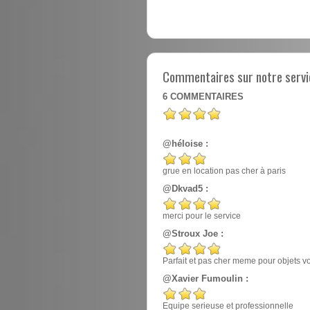
Commentaires sur notre servic
6
COMMENTAIRES
@héloise :
grue en location pas cher à paris
@Dkvad5 :
merci pour le service
@Stroux Joe :
Parfait et pas cher meme pour objets v
@Xavier Fumoulin :
Equipe serieuse et professionnelle