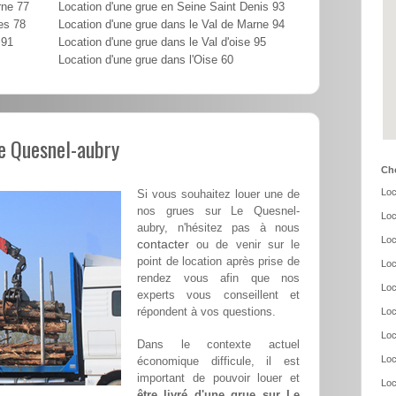
rne 77
Location d'une grue en Seine Saint Denis 93
es 78
Location d'une grue dans le Val de Marne 94
 91
Location d'une grue dans le Val d'oise 95
Location d'une grue dans l'Oise 60
Le Quesnel-aubry
Cho
Loc
Si vous souhaitez louer une de
nos grues sur Le Quesnel-
Loc
aubry, n'hésitez pas à nous
Loc
contacter
ou de venir sur le
point de location après prise de
Loc
rendez vous afin que nos
Loc
experts vous conseillent et
répondent à vos questions.
Loc
Loc
Dans le contexte actuel
Loc
économique difficule, il est
important de pouvoir louer et
Loc
être livré d'une grue sur Le