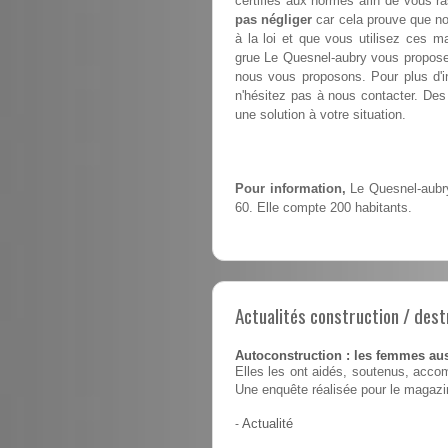
certifiés aux normes afin de vous ra
pas négliger
car cela prouve que no
à la loi et que vous utilisez ces m
grue Le Quesnel-aubry vous propos
nous vous proposons. Pour plus d'in
n'hésitez pas à nous contacter. Des 
une solution à votre situation.
Pour information,
Le Quesnel-aubry
60. Elle compte 200 habitants.
Actualités construction / dest
Autoconstruction : les femmes au
Elles les ont aidés, soutenus, accom
Une enquête réalisée pour le magaz
-
Actualité