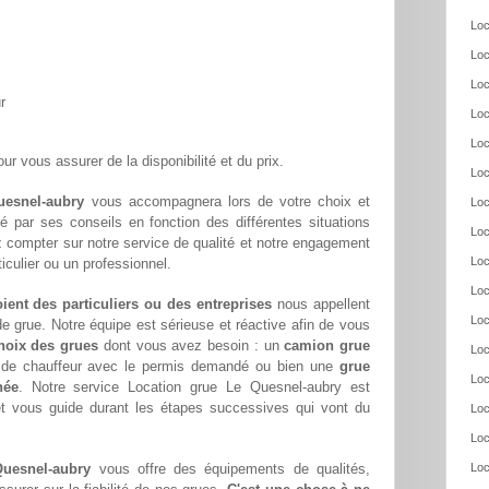
Loc
Loc
Loc
r
Loc
Loc
ur vous assurer de la disponibilité et du prix.
Loc
uesnel-aubry
vous accompagnera lors de votre choix et
Loc
té par ses conseils en fonction des différentes situations
Loc
 compter sur notre service de qualité et notre engagement
Loc
culier ou un professionnel.
Loc
oient des particuliers ou des entreprises
nous appellent
Loc
e grue. Notre équipe est sérieuse et réactive afin de vous
hoix des grues
dont vous avez besoin : un
camion grue
Loc
s de chauffeur avec le permis demandé ou bien une
grue
Loc
née
. Notre service Location grue Le Quesnel-aubry est
et vous guide durant les étapes successives qui vont du
Loc
Loc
Quesnel-aubry
vous offre des équipements de qualités,
Loc