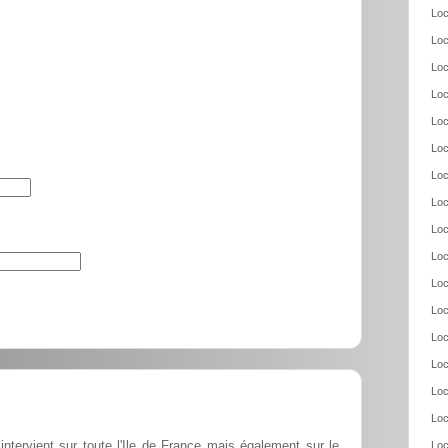
Loc
Loc
Loc
Loc
Loc
Loc
Loc
Loc
Loc
Loc
Loc
Loc
Loc
Loc
Loc
Loc
ntervient sur toute l'Ile de France mais également sur le
Loc