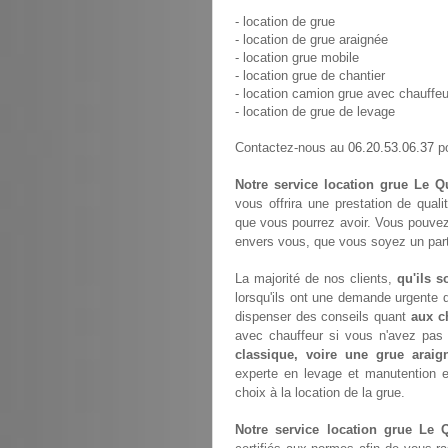
- location de grue
- location de grue araignée
- location grue mobile
- location grue de chantier
- location camion grue avec chauffeu
- location de grue de levage
06.20.53.06.37
Contactez-nous au
po
Notre service location grue Le Q
vous offrira une prestation de quali
que vous pourrez avoir. Vous pouvez
envers vous, que vous soyez un parti
La majorité de nos clients,
qu'ils s
lorsqu'ils ont une demande urgente d
dispenser des conseils quant
aux c
avec chauffeur si vous n'avez pa
classique, voire une grue araig
experte en levage et manutention 
choix à la location de la grue.
Notre service location grue Le 