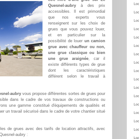
Loc
Quesnel-aubry
à des prix
accessibles. Il est primordial
Loc
que nos experts vous
Loc
renseignent sur les choix de
grues que vous pouvez louer,
Loc
et en particulier sur la
Loc
possibilité de louer
un camion
Loc
grue avec chauffeur ou non,
une grue classique ou bien
Loc
une grue araignée
, car il
Loc
existe différents types de grue
dont les caractéristiques
Loc
différent selon le travail à
Loc
Loc
esnel-aubry
vous propose différentes sortes de grues pour
Loc
ssible dans le cadre de vos travaux de constructions ou
Loc
frons une gamme constitué d'équipements de qualités et
er un travail sécurisé dans le cadre de votre chantier situé
Loc
Loc
es de grues avec des tarifs de location attractifs, avec
Loc
e Quesnel-aubry :
Loc