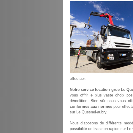
effectuer.
Notre service location grue Le Qu
vous offrir le plus vaste choix po
démolition. Bien sûr nous vous of
conformes aux normes
pour effectu
sur Le Quesnel-aubry.
Nous disposons de différents modèl
possibilité de livraison rapide sur L