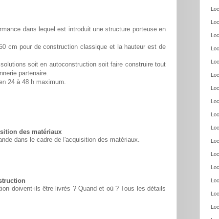
Loc
Loc
rmance dans lequel est introduit une structure porteuse en
Loc
50 cm pour de construction classique et la hauteur est de
Loc
Loc
solutions soit en autoconstruction soit faire construire tout
nnerie partenaire.
Loc
é en 24 à 48 h maximum.
Loc
Loc
Loc
Loc
ition des matériaux
nde dans le cadre de l'acquisition des matériaux.
Loc
Loc
Loc
struction
Loc
n doivent-ils être livrés ? Quand et où ? Tous les détails
Loc
Loc