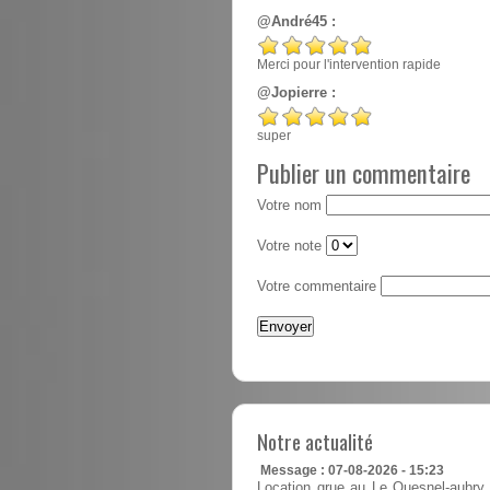
@André45 :
Merci pour l'intervention rapide
@Jopierre :
super
Publier un commentaire
Votre nom
Votre note
Votre commentaire
Notre actualité
Message : 07-08-2026 - 15:23
Location grue au Le Quesnel-aubry i