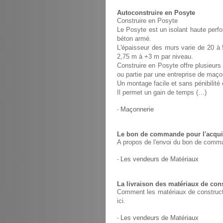
Autoconstruire en Posyte
Construire en Posyte
Le Posyte est un isolant haute perfo
béton armé.
L'épaisseur des murs varie de 20 à 
2,75 m à +3 m par niveau.
Construire en Posyte offre plusieurs 
ou partie par une entreprise de maço
Un montage facile et sans pénibilit
Il permet un gain de temps (…)
-
Maçonnerie
Le bon de commande pour l'acquis
A propos de l'envoi du bon de comma
-
Les vendeurs de Matériaux
La livraison des matériaux de con
Comment les matériaux de constructio
ici.
-
Les vendeurs de Matériaux