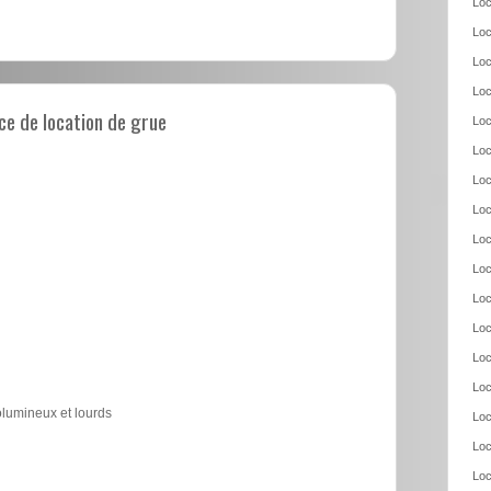
Loc
Loc
Loc
Loc
e de location de grue
Loc
Loc
Loc
Loc
Loc
Loc
Loc
Loc
Loc
Loc
olumineux et lourds
Loc
Loc
Loc