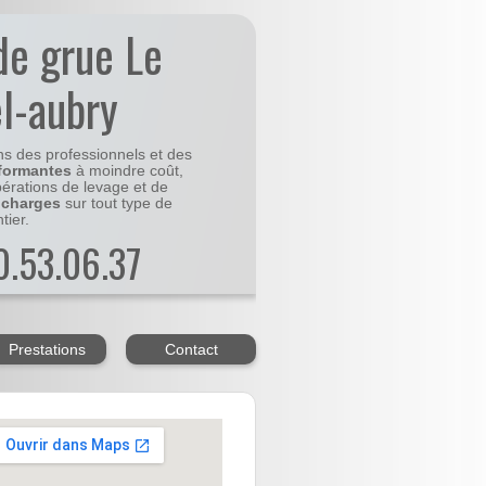
de grue Le
l-aubry
ns des professionnels et des
formantes
à moindre coût,
pérations de levage et de
 charges
sur tout type de
tier.
20.53.06.37
Prestations
Contact