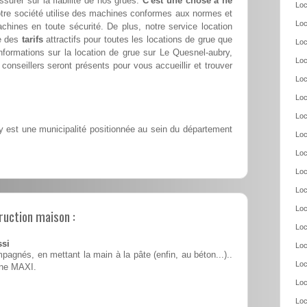
ssurer sur la fiabilité de nos grues.
C'est une chose à ne
Loc
tre société utilise des machines conformes aux normes et
Loc
achines en toute sécurité. De plus, notre service location
e des
tarifs
attractifs pour toutes les locations de grue que
Loc
formations sur la location de grue sur Le Quesnel-aubry,
Loc
conseillers seront présents pour vous accueillir et trouver
Loc
Loc
Loc
 est une municipalité positionnée au sein du département
Loc
Loc
Loc
Loc
Loc
ruction maison :
Loc
ssi
Loc
pagnés, en mettant la main à la pâte (enfin, au béton...)..
Loc
ine MAXI.
Loc
Loc