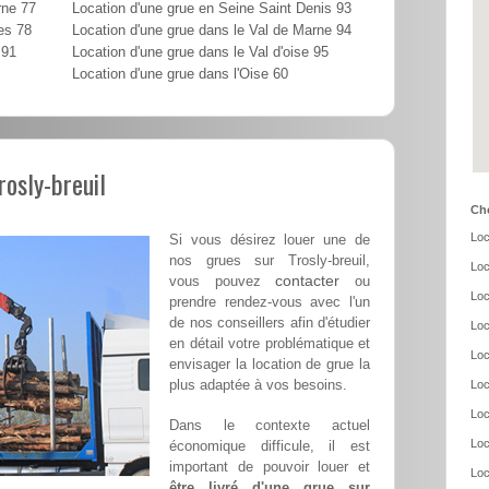
rne 77
Location d'une grue en Seine Saint Denis 93
es 78
Location d'une grue dans le Val de Marne 94
 91
Location d'une grue dans le Val d'oise 95
Location d'une grue dans l'Oise 60
rosly-breuil
Cho
Loc
Si vous désirez louer une de
nos grues sur Trosly-breuil,
Loc
contacter
vous pouvez
ou
Loc
prendre rendez-vous avec l'un
de nos conseillers afin d'étudier
Loc
en détail votre problématique et
Loc
envisager la location de grue la
plus adaptée à vos besoins.
Loc
Loc
Dans le contexte actuel
Loc
économique difficule, il est
important de pouvoir louer et
Loc
être livré d'une grue sur