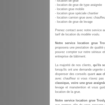
- location de grue
- location de grue de type araignée
- location grue mobile
- location grue spéciale chantier
- location camion grue avec chauffeu
- location de grue de levage
Prenez contact avec notre service 
tarif de location du modèle voulu.
Notre service location grue Tros
proposera une prestation de qualité
pouvez compter sur notre sérieux et
entreprise de bâtiment.
La majorité de nos clients,
qu'ils s
lorsqu'ils ont une demande urgente d
dispenser des conseils quant
aux c
avec chauffeur si vous n'avez pa
classique, voire une grue araigné
levage et manutention et vous gui
location de la grue.
Notre service location grue Trosly
aux normes afin de vous rassurer s