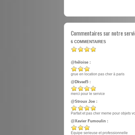
Commentaires sur notre servic
6
COMMENTAIRES
@héloise :
grue en location pas cher à paris
@Dkvad5 :
merci pour le service
@Stroux Joe :
Parfait et pas cher meme pour objets v
@Xavier Fumoulin :
Equipe serieuse et professionnelle