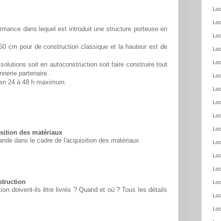
Loc
Loc
rmance dans lequel est introduit une structure porteuse en
Loc
50 cm pour de construction classique et la hauteur est de
Loc
Loc
solutions soit en autoconstruction soit faire construire tout
nnerie partenaire.
Loc
é en 24 à 48 h maximum.
Loc
Loc
Loc
Loc
ition des matériaux
nde dans le cadre de l'acquisition des matériaux.
Loc
Loc
Loc
struction
Loc
n doivent-ils être livrés ? Quand et où ? Tous les détails
Loc
Loc