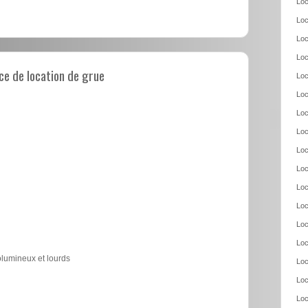
Loc
Loc
Loc
Loc
e de location de grue
Loc
Loc
Loc
Loc
Loc
Loc
Loc
Loc
Loc
Loc
olumineux et lourds
Loc
Loc
Loc