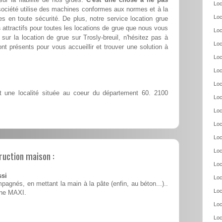
Loc
société utilise des machines conformes aux normes et à la
Loc
es en toute sécurité. De plus, notre service location grue
s
attractifs pour toutes les locations de grue que nous vous
Loc
sur la location de grue sur Trosly-breuil, n'hésitez pas à
Loc
nt présents pour vous accueillir et trouver une solution à
Loc
Loc
Loc
st une localité située au coeur du département 60. 2100
Loc
Loc
Loc
Loc
Loc
ruction maison :
Loc
ssi
Loc
pagnés, en mettant la main à la pâte (enfin, au béton...)..
Loc
ine MAXI.
Loc
Loc