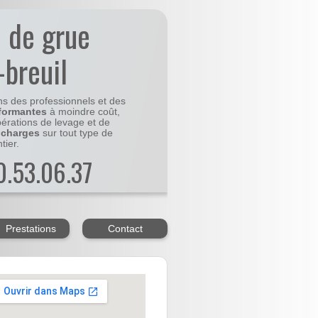
n de grue
-breuil
ns des professionnels et des
formantes
à moindre coût,
pérations de levage et de
 charges
sur tout type de
tier.
20.53.06.37
Prestations
Contact