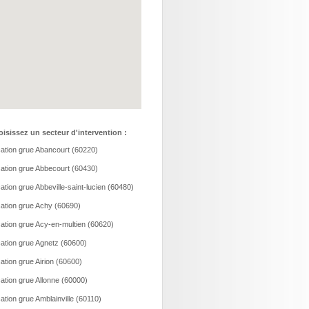
isissez un secteur d'intervention :
ation grue Abancourt (60220)
ation grue Abbecourt (60430)
ation grue Abbeville-saint-lucien (60480)
ation grue Achy (60690)
ation grue Acy-en-multien (60620)
ation grue Agnetz (60600)
ation grue Airion (60600)
ation grue Allonne (60000)
ation grue Amblainville (60110)