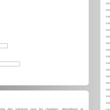
Loc
Loc
Loc
Loc
Loc
Loc
Loc
Loc
Loc
Loc
Loc
Loc
Loc
Loc
Loc
Loc
orte des solutions pour les chantiers, démolitions et
Loc