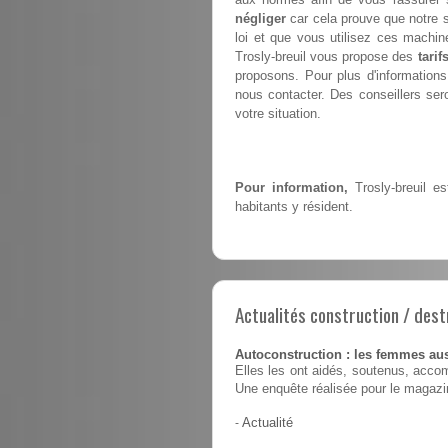
négliger
car cela prouve que notre 
loi et que vous utilisez ces machin
Trosly-breuil vous propose des
tarif
proposons. Pour plus d'informations 
nous contacter. Des conseillers sero
votre situation.
Pour information,
Trosly-breuil e
habitants y résident.
Actualités construction / dest
Autoconstruction : les femmes au
Elles les ont aidés, soutenus, accom
Une enquête réalisée pour le magaz
-
Actualité