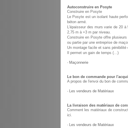
Autoconstruire en Posyte
Construire en Posyte
Le Posyte est un isolant haute perfo
béton armé.
L'épaisseur des murs varie de 20 à 
2,75 m à +3 m par niveau.
Construire en Posyte offre plusieurs 
ou partie par une entreprise de maço
Un montage facile et sans pénibilit
Il permet un gain de temps (…)
-
Maçonnerie
Le bon de commande pour l'acquis
A propos de l'envoi du bon de comma
-
Les vendeurs de Matériaux
La livraison des matériaux de con
Comment les matériaux de constructio
ici.
-
Les vendeurs de Matériaux