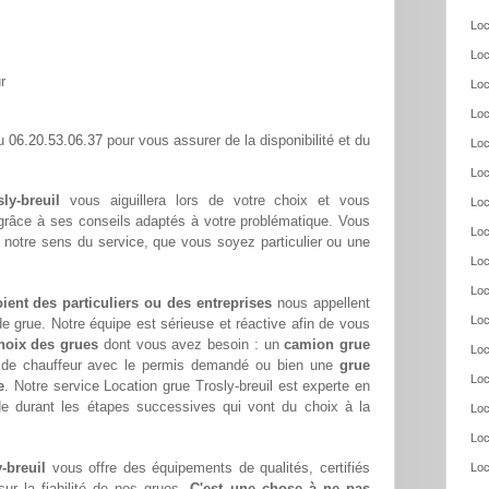
Loc
Loc
r
Loc
Loc
06.20.53.06.37
au
pour vous assurer de la disponibilité et du
Loc
Loc
ly-breuil
vous aiguillera lors de votre choix et vous
Loc
 grâce à ses conseils adaptés à votre problématique. Vous
Loc
 notre sens du service, que vous soyez particulier ou une
Loc
Loc
oient des particuliers ou des entreprises
nous appellent
Loc
e grue. Notre équipe est sérieuse et réactive afin de vous
hoix des grues
dont vous avez besoin : un
camion grue
Loc
s de chauffeur avec le permis demandé ou bien une
grue
Loc
e
. Notre service Location grue Trosly-breuil est experte en
de durant les étapes successives qui vont du choix à la
Loc
Loc
-breuil
vous offre des équipements de qualités, certifiés
Loc
ur la fiabilité de nos grues.
C'est une chose à ne pas