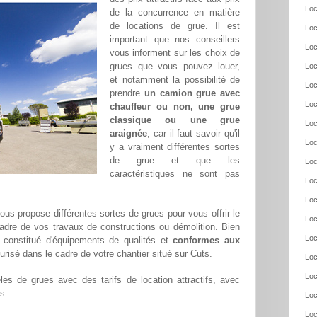
Loc
de la concurrence en matière
de locations de grue. Il est
Loc
important que nos conseillers
Loc
vous informent sur les choix de
grues que vous pouvez louer,
Loc
et notamment la possibilité de
Loc
prendre
un camion grue avec
Loc
chauffeur ou non, une grue
classique ou une grue
Loc
araignée
, car il faut savoir qu'il
Loc
y a vraiment différentes sortes
de grue et que les
Loc
caractéristiques ne sont pas
Loc
Loc
us propose différentes sortes de grues pour vous offrir le
Loc
adre de vos travaux de constructions ou démolition. Bien
Loc
constitué d'équipements de qualités et
conformes aux
urisé dans le cadre de votre chantier situé sur Cuts.
Loc
Loc
es de grues avec des tarifs de location attractifs, avec
s :
Loc
Loc