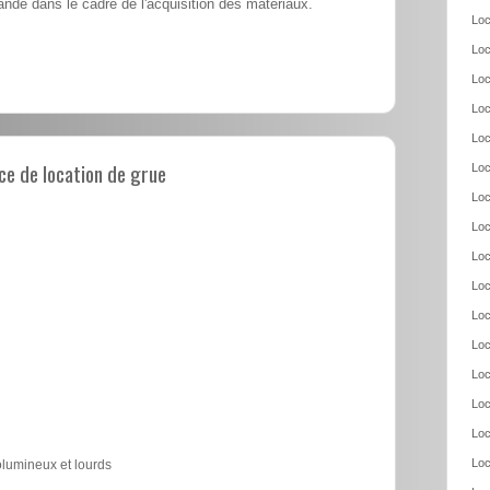
nde dans le cadre de l'acquisition des matériaux.
Loc
Loc
Loc
Loc
Loc
e de location de grue
Loc
Loc
Loc
Loc
Loc
Loc
Loc
Loc
Loc
Loc
Loc
olumineux et lourds