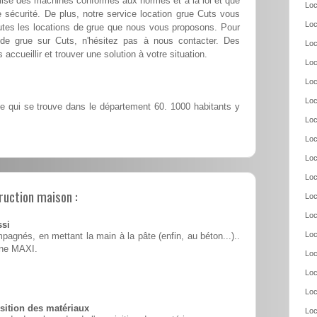
ilise des machines conformes aux normes et à la loi et que
Loc
 sécurité. De plus, notre service location grue Cuts vous
Loc
outes les locations de grue que nous vous proposons. Pour
n de grue sur Cuts, n'hésitez pas à nous contacter. Des
Loc
accueillir et trouver une solution à votre situation.
Loc
Loc
Loc
le qui se trouve dans le département 60. 1000 habitants y
Loc
Loc
Loc
Loc
ruction maison :
Loc
Loc
ssi
Loc
pagnés, en mettant la main à la pâte (enfin, au béton...)..
ine MAXI.
Loc
Loc
Loc
ition des matériaux
Loc