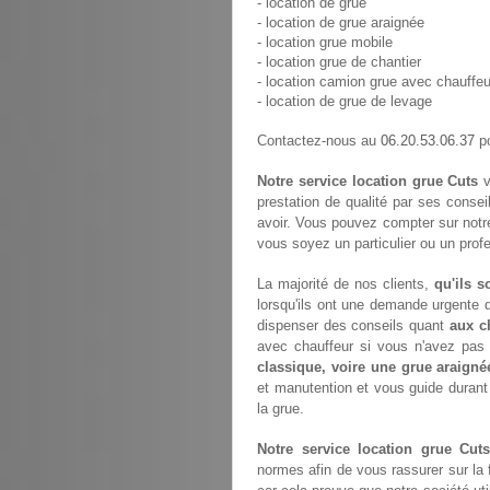
- location de grue
- location de grue araignée
- location grue mobile
- location grue de chantier
- location camion grue avec chauffeu
- location de grue de levage
06.20.53.06.37
Contactez-nous au
po
Notre service location grue Cuts
v
prestation de qualité par ses consei
avoir. Vous pouvez compter sur notr
vous soyez un particulier ou un prof
La majorité de nos clients,
qu'ils s
lorsqu'ils ont une demande urgente d
dispenser des conseils quant
aux c
avec chauffeur si vous n'avez pa
classique, voire une grue araigné
et manutention et vous guide durant
la grue.
Notre service location grue Cuts
normes afin de vous rassurer sur la 