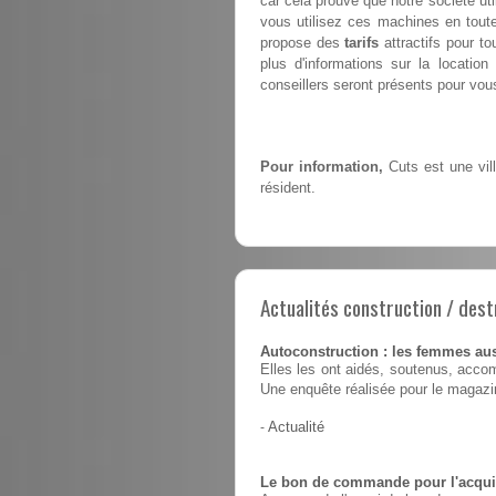
car cela prouve que notre société ut
vous utilisez ces machines en toute
propose des
tarifs
attractifs pour t
plus d'informations sur la locatio
conseillers seront présents pour vous 
Pour information,
Cuts est une vil
résident.
Actualités construction / dest
Autoconstruction : les femmes au
Elles les ont aidés, soutenus, accom
Une enquête réalisée pour le magaz
-
Actualité
Le bon de commande pour l'acquis