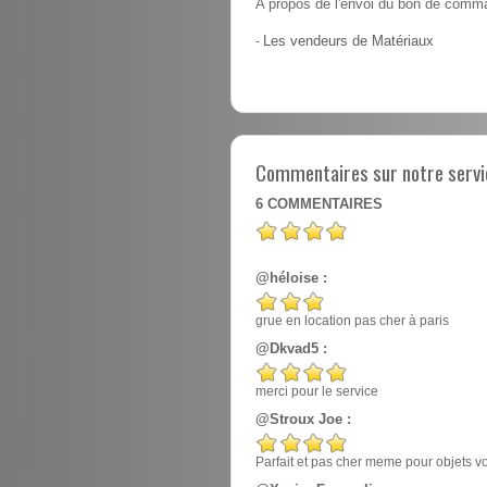
A propos de l'envoi du bon de comma
-
Les vendeurs de Matériaux
Commentaires sur notre servic
6
COMMENTAIRES
@héloise :
grue en location pas cher à paris
@Dkvad5 :
merci pour le service
@Stroux Joe :
Parfait et pas cher meme pour objets v