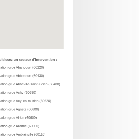
isissez un secteur d'intervention :
ation grue Abancourt (60220)
ation grue Abbecourt (60430)
ation grue Abbeville-saint-lucien (60480)
ation grue Achy (60690)
ation grue Acy-en-multien (60620)
ation grue Agnetz (60600)
ation grue Airion (60600)
ation grue Allonne (60000)
ation grue Amblainville (60110)