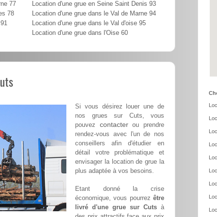
rne 77
Location d'une grue en Seine Saint Denis 93
es 78
Location d'une grue dans le Val de Marne 94
 91
Location d'une grue dans le Val d'oise 95
Location d'une grue dans l'Oise 60
Cuts
Cho
Loc
Si vous désirez louer une de
nos grues sur Cuts, vous
Loc
contacter
pouvez
ou prendre
Loc
rendez-vous avec l'un de nos
conseillers afin d'étudier en
Loc
détail votre problématique et
Loc
envisager la location de grue la
plus adaptée à vos besoins.
Loc
Loc
Etant donné la crise
Loc
économique, vous pourrez
être
livré d'une grue sur Cuts
à
Loc
des prix attractifs face aux prix