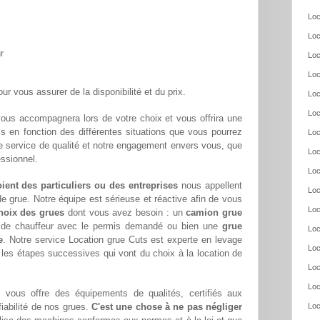
Loc
Loc
r
Loc
Loc
ur vous assurer de la disponibilité et du prix.
Loc
Loc
ous accompagnera lors de votre choix et vous offrira une
ls en fonction des différentes situations que vous pourrez
Loc
e service de qualité et notre engagement envers vous, que
Loc
essionnel.
Loc
oient des particuliers ou des entreprises
nous appellent
Loc
e grue. Notre équipe est sérieuse et réactive afin de vous
Loc
hoix des grues
dont vous avez besoin : un
camion grue
s de chauffeur avec le permis demandé ou bien une
grue
Loc
e
. Notre service Location grue Cuts est experte en levage
Loc
 les étapes successives qui vont du choix à la location de
Loc
Loc
vous offre des équipements de qualités, certifiés aux
fiabilité de nos grues.
C'est une chose à ne pas négliger
Loc