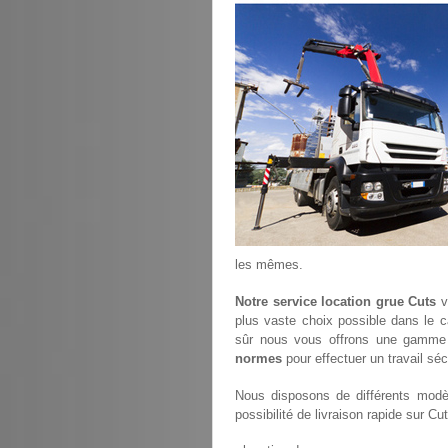
les mêmes.
Notre service location grue Cuts
vo
plus vaste choix possible dans le c
sûr nous vous offrons une gamme 
normes
pour effectuer un travail séc
Nous disposons de différents modèl
possibilité de livraison rapide sur Cut