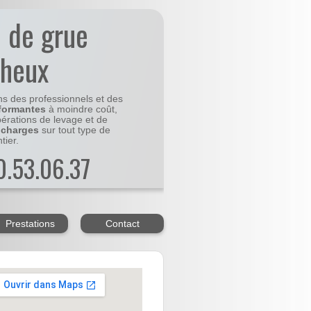
n de grue
cheux
ns des professionnels et des
formantes
à moindre coût,
pérations de levage et de
 charges
sur tout type de
tier.
20.53.06.37
Prestations
Contact