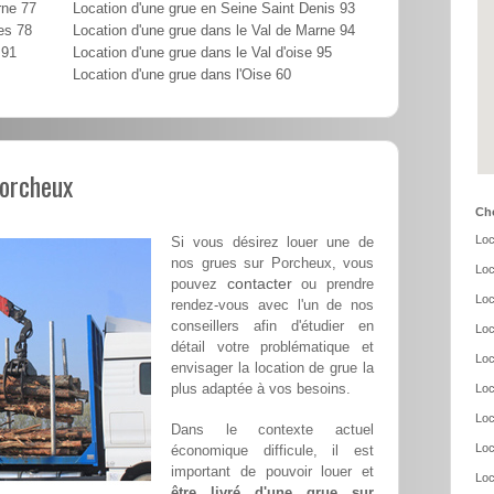
rne 77
Location d'une grue en Seine Saint Denis 93
es 78
Location d'une grue dans le Val de Marne 94
 91
Location d'une grue dans le Val d'oise 95
Location d'une grue dans l'Oise 60
Porcheux
Cho
Loc
Si vous désirez louer une de
nos grues sur Porcheux, vous
Loc
contacter
pouvez
ou prendre
Loc
rendez-vous avec l'un de nos
conseillers afin d'étudier en
Loc
détail votre problématique et
Loc
envisager la location de grue la
plus adaptée à vos besoins.
Loc
Loc
Dans le contexte actuel
Loc
économique difficule, il est
important de pouvoir louer et
Loc
être livré d'une grue sur