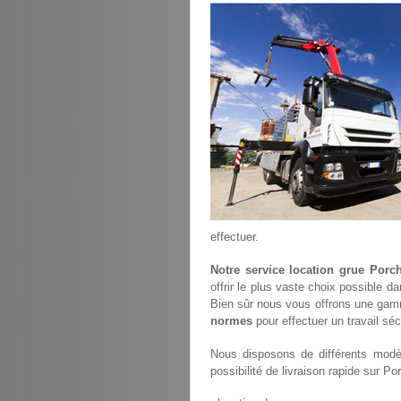
effectuer.
Notre service location grue Porc
offrir le plus vaste choix possible d
Bien sûr nous vous offrons une gam
normes
pour effectuer un travail sé
Nous disposons de différents modèl
possibilité de livraison rapide sur Po