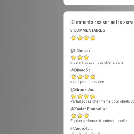
Commentaires sur notre servic
6
COMMENTAIRES
@héloise :
grue en location pas cher à paris
@Dkvad5 :
merci pour le service
@Stroux Joe :
Parfait et pas cher meme pour objets v
@Xavier Fumoulin :
Equipe serieuse et professionnelle
@André45 :