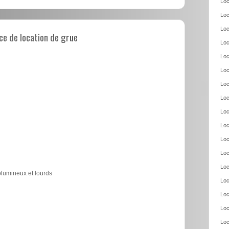
Loc
Loc
Loc
e de location de grue
Loc
Loc
Loc
Loc
Loc
Loc
Loc
Loc
Loc
Loc
olumineux et lourds
Loc
Loc
Loc
Loc