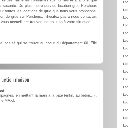
ilise des machines conformes aux normes et à la loi et que
Loc
 sécurité. De plus, notre service location grue Porcheux
Loc
our toutes les locations de grue que nous vous proposons.
tion de grue sur Porcheux, n'hésitez pas à nous contacter.
Loc
vous accueillir et trouver une solution à votre situation.
Loc
Loc
Loc
 localité qui se trouve au coeur du département 60. Elle
Loc
Loc
Loc
Loc
ruction maison :
Loc
Loc
ssi
Loc
pagnés, en mettant la main à la pâte (enfin, au béton...)..
ine MAXI.
Loc
Loc
Loc
Loc