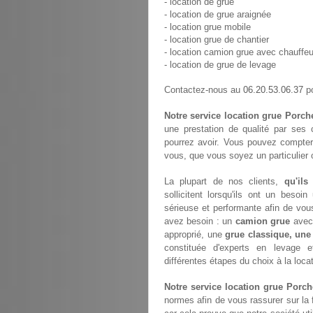
- location de grue
- location de grue araignée
- location grue mobile
- location grue de chantier
- location camion grue avec chauffeu
- location de grue de levage
06.20.53.06.37
Contactez-nous au
po
Notre service location grue Porch
une prestation de qualité par ses 
pourrez avoir. Vous pouvez compter
vous, que vous soyez un particulier 
La plupart de nos clients,
qu'ils
sollicitent lorsqu'ils ont un bes
sérieuse et performante afin de vou
avez besoin : un
camion grue
avec 
approprié, une
grue classique, une
constituée d'experts en levage 
différentes étapes du choix à la loca
Notre service location grue Porc
normes afin de vous rassurer sur la 