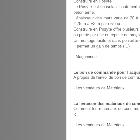
Construire en Posyte
Le Posyte est un isolant haute perfo
béton armé.
L'épaisseur des murs varie de 20 à 
2,75 m à +3 m par niveau.
Construire en Posyte offre plusieurs 
ou partie par une entreprise de maço
Un montage facile et sans pénibilit
Il permet un gain de temps (…)
-
Maçonnerie
Le bon de commande pour l'acquis
A propos de l'envoi du bon de comma
-
Les vendeurs de Matériaux
La livraison des matériaux de con
Comment les matériaux de constructio
ici.
-
Les vendeurs de Matériaux