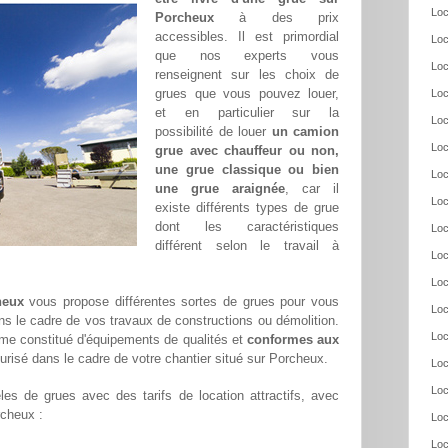
Loc
Porcheux
à des prix
accessibles. Il est primordial
Loc
que nos experts vous
Loc
renseignent sur les choix de
grues que vous pouvez louer,
Loc
et en particulier sur la
Loc
possibilité de louer
un camion
Loc
grue avec chauffeur ou non,
une grue classique ou bien
Loc
une grue araignée
, car il
Loc
existe différents types de grue
dont les caractéristiques
Loc
différent selon le travail à
Loc
Loc
heux
vous propose différentes sortes de grues pour vous
Loc
ans le cadre de vos travaux de constructions ou démolition.
Loc
me constitué d'équipements de qualités et
conformes aux
curisé dans le cadre de votre chantier situé sur Porcheux.
Loc
Loc
es de grues avec des tarifs de location attractifs, avec
rcheux :
Loc
Loc