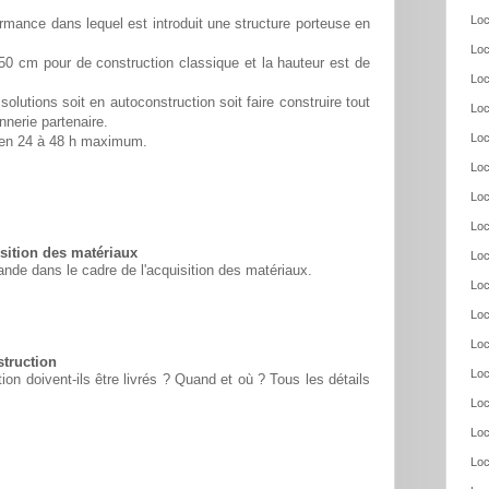
Loc
rmance dans lequel est introduit une structure porteuse en
Loc
50 cm pour de construction classique et la hauteur est de
Loc
solutions soit en autoconstruction soit faire construire tout
Loc
nnerie partenaire.
Loc
é en 24 à 48 h maximum.
Loc
Loc
Loc
ition des matériaux
Loc
nde dans le cadre de l'acquisition des matériaux.
Loc
Loc
Loc
struction
Loc
n doivent-ils être livrés ? Quand et où ? Tous les détails
Loc
Loc
Loc