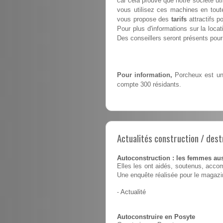
car cela prouve que notre société ut
vous utilisez ces machines en toute
vous propose des
tarifs
attractifs p
Pour plus d'informations sur la loca
Des conseillers seront présents pour 
Pour information,
Porcheux est une
compte 300 résidants.
Actualités construction / dest
Autoconstruction : les femmes au
Elles les ont aidés, soutenus, accom
Une enquête réalisée pour le magaz
-
Actualité
Autoconstruire en Posyte