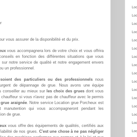
Loc
Loc
r
Loc
Loc
ur vous assurer de la disponibilité et du prix.
Loc
Loc
eux
vous accompagnera lors de votre choix et vous offrira
conseils en fonction des différentes situations que vous
Loc
 sur notre service de qualité et notre engagement envers
Loc
ou un professionnel.
Loc
 soient des particuliers ou des professionnels
nous
Loc
oin urgent de dépannage de grue. Nous avons une équipe
Loc
s conseiller au mieux sur
les choix des grues
dont vous
chauffeur si vous n'avez pas de chauffeur avec le permis
Loc
 grue araignée
. Notre service Location grue Porcheux est
Loc
et manutention qui vous accompagneront pendant les
tion de grue.
Loc
Loc
heux
vous offre des équipements de qualités, certifiés aux
fiabilité de nos grues.
C'est une chose à ne pas négliger
Loc