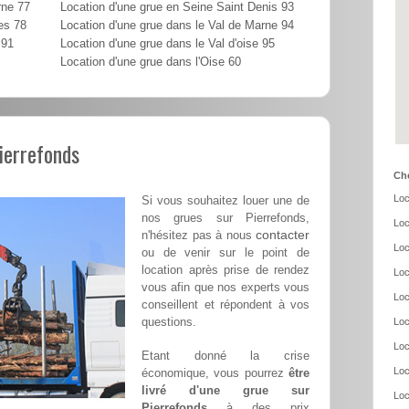
rne 77
Location d'une grue en Seine Saint Denis 93
es 78
Location d'une grue dans le Val de Marne 94
 91
Location d'une grue dans le Val d'oise 95
Location d'une grue dans l'Oise 60
Pierrefonds
Cho
Loc
Si vous souhaitez louer une de
nos grues sur Pierrefonds,
Loc
contacter
n'hésitez pas à nous
Loc
ou de venir sur le point de
location après prise de rendez
Loc
vous afin que nos experts vous
Loc
conseillent et répondent à vos
questions.
Loc
Loc
Etant donné la crise
Loc
économique, vous pourrez
être
livré d'une grue sur
Loc
Pierrefonds
à des prix