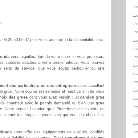
Loc
Loc
r
Loc
Loc
06.20.53.06.37
au
pour vous assurer de la disponibilité et du
Loc
Loc
fonds
vous aiguillera lors de votre choix et vous proposera
Loc
ses conseils adaptés à votre problématique. Vous pouvez
Loc
re sens du service, que vous soyez particulier ou une
Loc
Loc
oient des particuliers ou des entreprises
nous appellent
Loc
e grue. Notre équipe est sérieuse et réactive afin de vous
hoix des grues
dont vous avez besoin : un
camion grue
Loc
s de chauffeur avec le permis demandé ou bien une
grue
Loc
e
. Notre service Location grue Pierrefonds est experte en
de durant les étapes successives qui vont du choix à la
Loc
Loc
efonds
vous offre des équipements de qualités, certifiés
Loc
ur la fiabilité de nos grues.
C'est une chose à ne pas