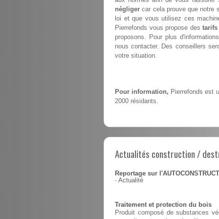
négliger
car cela prouve que notre 
loi et que vous utilisez ces machin
Pierrefonds vous propose des
tarifs
proposons. Pour plus d'informations
nous contacter. Des conseillers sero
votre situation.
Pour information,
Pierrefonds est u
2000 résidants.
Actualités construction / dest
Reportage sur l'AUTOCONSTRUC
-
Actualité
Traitement et protection du bois
Produit composé de substances végé