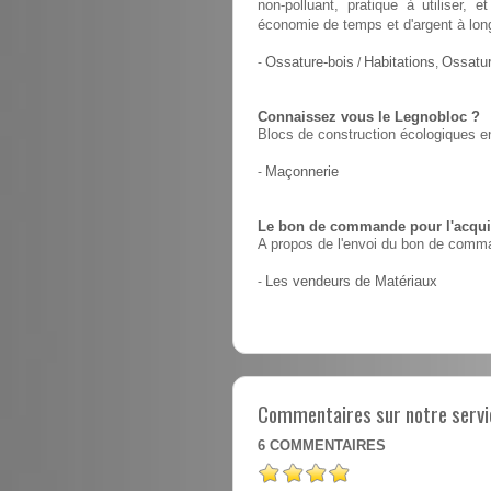
non-polluant, pratique à utiliser,
économie de temps et d'argent à lon
-
Ossature-bois
/
Habitations
,
Ossatur
Connaissez vous le Legnobloc ?
Blocs de construction écologiques en
-
Maçonnerie
Le bon de commande pour l'acquis
A propos de l'envoi du bon de comma
-
Les vendeurs de Matériaux
Commentaires sur notre servic
6
COMMENTAIRES