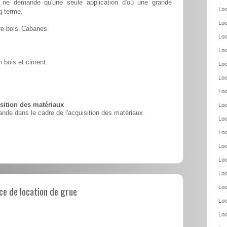
 et ne demande qu'une seule application d'où une grande
Loc
g terme.
Loc
e-bois
,
Cabanes
Loc
Loc
 bois et ciment.
Loc
Loc
Loc
ition des matériaux
Loc
nde dans le cadre de l'acquisition des matériaux.
Loc
Loc
Loc
Loc
Loc
e de location de grue
Loc
Loc
Loc