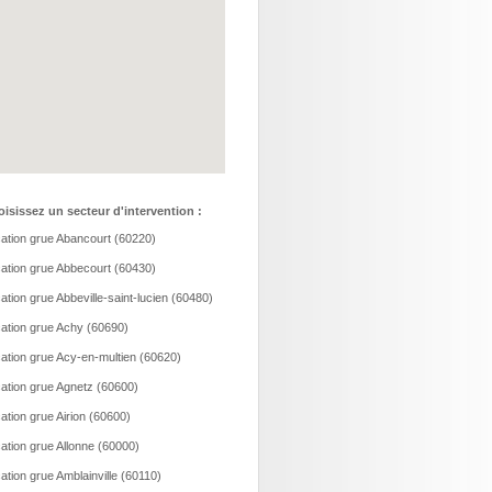
isissez un secteur d'intervention :
ation grue Abancourt (60220)
ation grue Abbecourt (60430)
ation grue Abbeville-saint-lucien (60480)
ation grue Achy (60690)
ation grue Acy-en-multien (60620)
ation grue Agnetz (60600)
ation grue Airion (60600)
ation grue Allonne (60000)
ation grue Amblainville (60110)