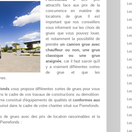
Loc
attractifs face aux prix de la
concurrence en matière de
Loc
locations de grue. Il est
Loc
important que nos conseillers
vous informent sur les choix de
Loc
grues que vous pouvez louer,
Loc
et notamment la possibilité de
Loc
prendre
un camion grue avec
chauffeur ou non, une grue
Loc
classique ou une grue
Loc
araignée
, car il faut savoir qu'il
y a vraiment différentes sortes
Loc
de grue et que les
Loc
mes.
Loc
efonds
vous propose différentes sortes de grues pour vous
Loc
ans le cadre de vos travaux de constructions ou démolition.
Loc
me constitué d'équipements de qualités et
conformes aux
urisé dans le cadre de votre chantier situé sur Pierrefonds.
Loc
Loc
 de grues avec des prix de location raisonnables et la
 Pierrefonds :
Loc
Loc