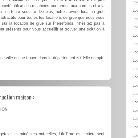
Loc
société utilise des machines conformes aux normes et à la
Loc
es en toute sécurité. De plus, notre service location grue
attractifs pour toutes les locations de grue que nous vous
Loc
 sur la location de grue sur Pierrefonds, n'hésitez pas à
Loc
nt présents pour vous accueillir et trouver une solution à
Loc
Loc
Loc
ne ville qui se trouve dans le département 60. Elle compte
Loc
Loc
Loc
Loc
Loc
ruction maison :
Loc
TION
Loc
Loc
Loc
tales et minérales naturelles, LifeTime est entièrement
Loc