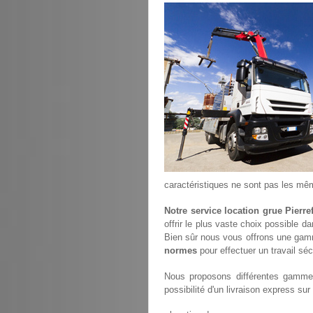
caractéristiques ne sont pas les mê
Notre service location grue Pierr
offrir le plus vaste choix possible d
Bien sûr nous vous offrons une gam
normes
pour effectuer un travail séc
Nous proposons différentes gammes
possibilité d'un livraison express sur