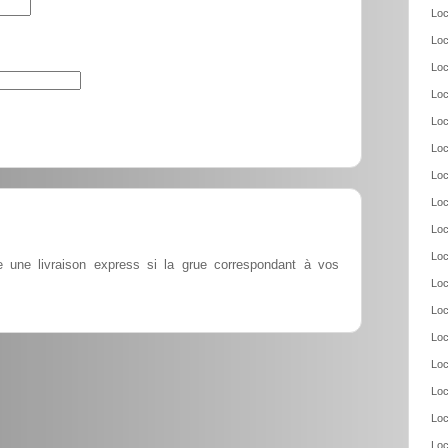
Loc
Loc
Loc
Loc
Loc
Loc
Loc
Loc
Loc
Loc
e une livraison express si la grue correspondant à vos
Loc
Loc
Loc
Loc
Loc
Loc
Loc