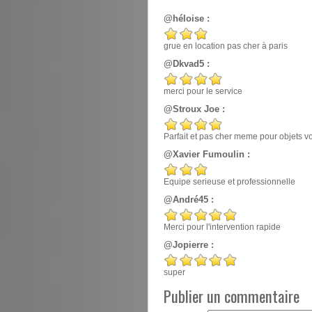
@héloise :
grue en location pas cher à paris
@Dkvad5 :
merci pour le service
@Stroux Joe :
Parfait et pas cher meme pour objets v
@Xavier Fumoulin :
Equipe serieuse et professionnelle
@André45 :
Merci pour l'intervention rapide
@Jopierre :
super
Publier un commentaire