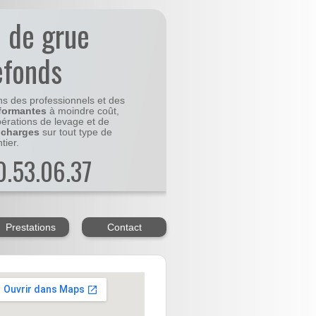
n de grue
efonds
ns des professionnels et des
formantes
à moindre coût,
pérations de levage et de
 charges
sur tout type de
tier.
20.53.06.37
Prestations
Contact