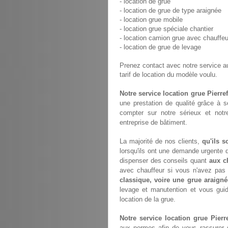
- location de grue
- location de grue de type araignée
- location grue mobile
- location grue spéciale chantier
- location camion grue avec chauffeu
- location de grue de levage
Prenez contact avec notre service 
tarif de location du modèle voulu.
Notre service location grue Pierre
une prestation de qualité grâce à 
compter sur notre sérieux et not
entreprise de bâtiment.
La majorité de nos clients,
qu'ils s
lorsqu'ils ont une demande urgente d
dispenser des conseils quant
aux c
avec chauffeur si vous n'avez pa
classique, voire une grue araigné
levage et manutention et vous gui
location de la grue.
Notre service location grue Pierr
aux normes afin de vous rassurer s