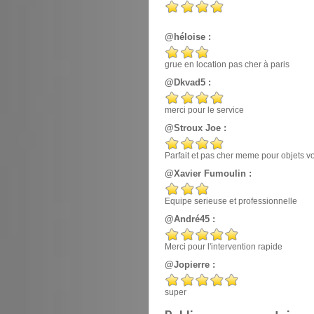
@héloise :
grue en location pas cher à paris
@Dkvad5 :
merci pour le service
@Stroux Joe :
Parfait et pas cher meme pour objets v
@Xavier Fumoulin :
Equipe serieuse et professionnelle
@André45 :
Merci pour l'intervention rapide
@Jopierre :
super