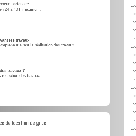
nnerie partenaire.
Loc
é en 24 à 48 h maximum.
Loc
Loc
Loc
Loc
vant les travaux
ntrepreneur avant la réalisation des travaux.
Loc
Loc
Loc
 des travaux ?
Loc
 réception des travaux.
Loc
Loc
Loc
Loc
Loc
e de location de grue
Loc
Loc