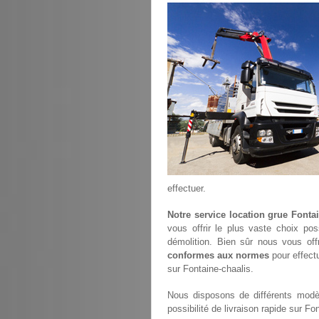
effectuer.
Notre service location grue Fonta
vous offrir le plus vaste choix po
démolition. Bien sûr nous vous of
conformes aux normes
pour effectu
sur Fontaine-chaalis.
Nous disposons de différents modèl
possibilité de livraison rapide sur Fo