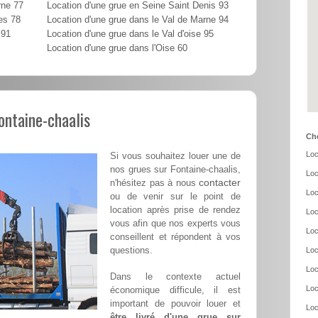
rne 77
Location d'une grue en Seine Saint Denis 93
es 78
Location d'une grue dans le Val de Marne 94
 91
Location d'une grue dans le Val d'oise 95
Location d'une grue dans l'Oise 60
ontaine-chaalis
Cho
Loc
Si vous souhaitez louer une de
nos grues sur Fontaine-chaalis,
Loc
contacter
n'hésitez pas à nous
Loc
ou de venir sur le point de
location après prise de rendez
Loc
vous afin que nos experts vous
Loc
conseillent et répondent à vos
questions.
Loc
Loc
Dans le contexte actuel
Loc
économique difficule, il est
important de pouvoir louer et
Loc
être livré d'une grue sur