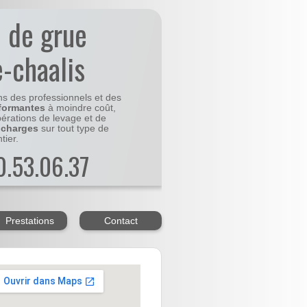
n de grue
e-chaalis
ns des professionnels et des
formantes
à moindre coût,
pérations de levage et de
 charges
sur tout type de
tier.
20.53.06.37
Prestations
Contact