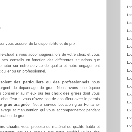
Loc
Loc
Loc
r
Loc
Loc
ur vous assurer de la disponibilité et du prix.
Loc
ne-chaalis
vous accompagnera lors de votre choix et vous
Loc
ar ses conseils en fonction des différentes situations que
Loc
ompter sur notre service de qualité et notre engagement
Loc
culier ou un professionnel.
Loc
 soient des particuliers ou des professionnels
nous
Loc
oin urgent de dépannage de grue. Nous avons une équipe
s conseiller au mieux sur
les choix des grues
dont vous
Loc
chauffeur si vous n'avez pas de chauffeur avec le permis
Loc
e grue araignée
. Notre service Location grue Fontaine-
n levage et manutention qui vous accompagneront pendant
Loc
location de grue.
Loc
ine-chaalis
vous propose du matériel de qualité fiable et
Loc