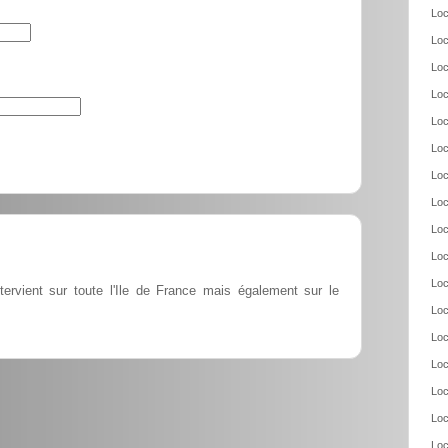
Loc
Loc
Loc
Loc
Loc
Loc
Loc
Loc
Loc
Loc
Loc
tervient sur toute l'Ile de France mais également sur le
Loc
Loc
Loc
Loc
Loc
Loc