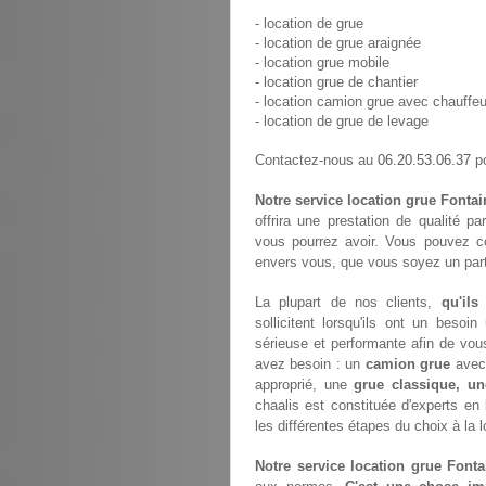
- location de grue
- location de grue araignée
- location grue mobile
- location grue de chantier
- location camion grue avec chauffeu
- location de grue de levage
06.20.53.06.37
Contactez-nous au
po
Notre service location grue Fontai
offrira une prestation de qualité p
vous pourrez avoir. Vous pouvez c
envers vous, que vous soyez un parti
La plupart de nos clients,
qu'ils
sollicitent lorsqu'ils ont un bes
sérieuse et performante afin de vou
avez besoin : un
camion grue
avec 
approprié, une
grue classique, un
chaalis est constituée d'experts e
les différentes étapes du choix à la 
Notre service location grue Fonta