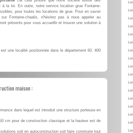
portante
car cela prouve que notre société utilise des
Loc
 la loi. En outre, notre service location grue Fontaine-
Loc
sibles, pour toutes les locations de grue. Pour en savoir
 sur Fontaine-chaalis, n'hésitez pas à nous appeler au
Loc
ront présents pour vous accueillir et trouver une solution à
Loc
Loc
Loc
 est une localité positionnée dans le département 60. 400
Loc
Loc
Loc
Loc
Loc
ruction maison :
Loc
Loc
Loc
rmance dans lequel est introduit une structure porteuse en
Loc
50 cm pour de construction classique et la hauteur est de
Loc
Loc
solutions soit en autoconstruction soit faire construire tout