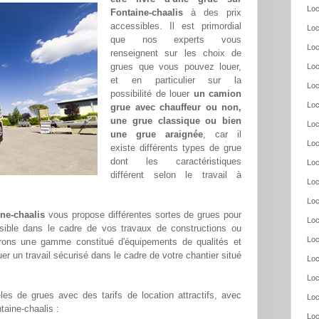
Loc
Fontaine-chaalis
à des prix
accessibles. Il est primordial
Loc
que nos experts vous
Loc
renseignent sur les choix de
grues que vous pouvez louer,
Loc
et en particulier sur la
Loc
possibilité de louer
un camion
Loc
grue avec chauffeur ou non,
une grue classique ou bien
Loc
une grue araignée
, car il
Loc
existe différents types de grue
dont les caractéristiques
Loc
différent selon le travail à
Loc
Loc
ine-chaalis
vous propose différentes sortes de grues pour
Loc
ssible dans le cadre de vos travaux de constructions ou
Loc
frons une gamme constitué d'équipements de qualités et
er un travail sécurisé dans le cadre de votre chantier situé
Loc
Loc
es de grues avec des tarifs de location attractifs, avec
Loc
ntaine-chaalis :
Loc