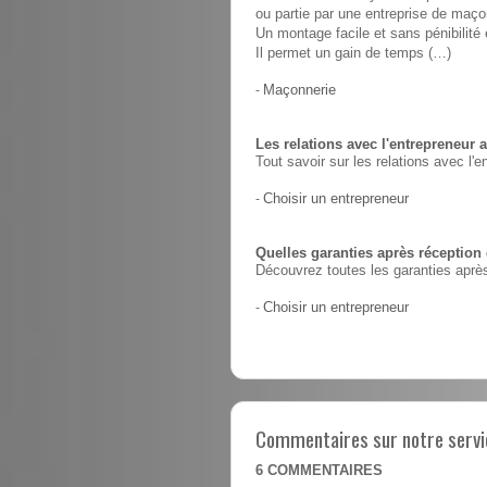
ou partie par une entreprise de maço
Un montage facile et sans pénibilit
Il permet un gain de temps (…)
-
Maçonnerie
Les relations avec l'entrepreneur a
Tout savoir sur les relations avec l'e
-
Choisir un entrepreneur
Quelles garanties après réception
Découvrez toutes les garanties après
-
Choisir un entrepreneur
Commentaires sur notre servic
6
COMMENTAIRES