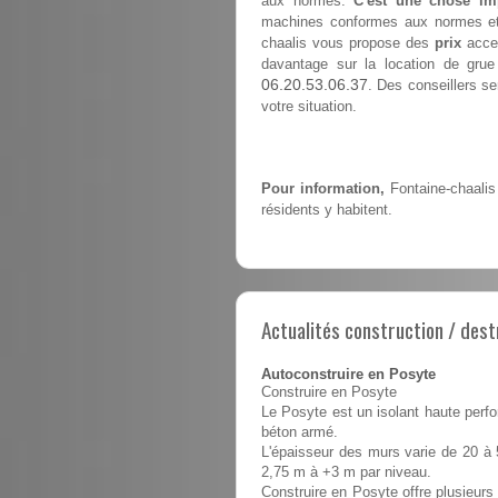
aux normes.
C'est une chose im
machines conformes aux normes et à
chaalis vous propose des
prix
acces
davantage sur la location de grue
06.20.53.06.37
. Des conseillers se
votre situation.
Pour information,
Fontaine-chaalis
résidents y habitent.
Actualités construction / dest
Autoconstruire en Posyte
Construire en Posyte
Le Posyte est un isolant haute perfo
béton armé.
L'épaisseur des murs varie de 20 à 
2,75 m à +3 m par niveau.
Construire en Posyte offre plusieurs 