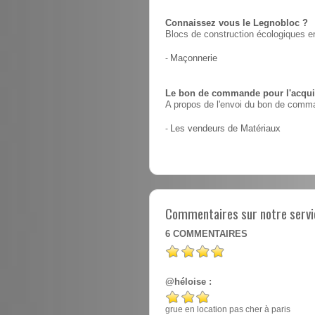
Connaissez vous le Legnobloc ?
Blocs de construction écologiques en
-
Maçonnerie
Le bon de commande pour l'acquis
A propos de l'envoi du bon de comma
-
Les vendeurs de Matériaux
Commentaires sur notre servic
6
COMMENTAIRES
@héloise :
grue en location pas cher à paris