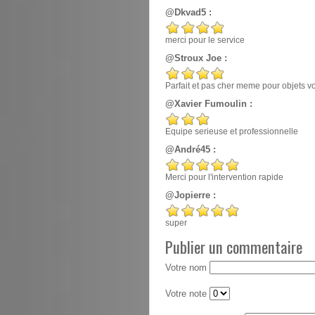
@Dkvad5 :
merci pour le service
@Stroux Joe :
Parfait et pas cher meme pour objets v
@Xavier Fumoulin :
Equipe serieuse et professionnelle
@André45 :
Merci pour l'intervention rapide
@Jopierre :
super
Publier un commentaire
Votre nom
Votre note