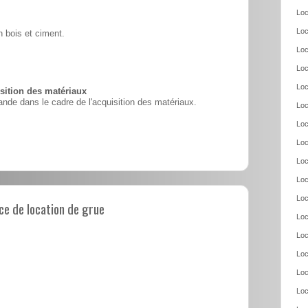
Loc
Loc
 bois et ciment.
Loc
Loc
Loc
ition des matériaux
nde dans le cadre de l'acquisition des matériaux.
Loc
Loc
Loc
Loc
Loc
Loc
e de location de grue
Loc
Loc
Loc
Loc
Loc