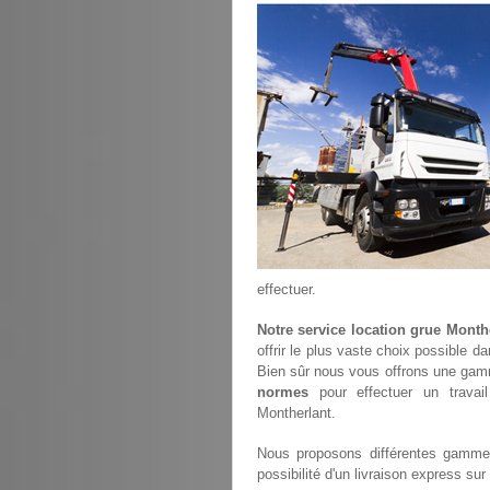
effectuer.
Notre service location grue Month
offrir le plus vaste choix possible d
Bien sûr nous vous offrons une gam
normes
pour effectuer un travai
Montherlant.
Nous proposons différentes gammes
possibilité d'un livraison express sur