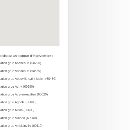
isissez un secteur d'intervention :
ation grue Abancourt (60220)
ation grue Abbecourt (60430)
ation grue Abbeville-saint-lucien (60480)
ation grue Achy (60690)
ation grue Acy-en-multien (60620)
ation grue Agnetz (60600)
ation grue Airion (60600)
ation grue Allonne (60000)
ation grue Amblainville (60110)