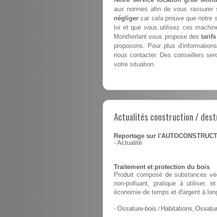
aux normes afin de vous rassurer s
négliger
car cela prouve que notre 
loi et que vous utilisez ces machin
Montherlant vous propose des
tarifs
proposons. Pour plus d'informations
nous contacter. Des conseillers sero
votre situation.
Actualités construction / dest
Reportage sur l'AUTOCONSTRUC
-
Actualité
Traitement et protection du bois
Produit composé de substances végé
non-polluant, pratique à utiliser,
économie de temps et d'argent à lon
-
Ossature-bois
/
Habitations
,
Ossatur