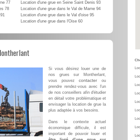
rne 77
Location d'une grue en Seine Saint Denis 93
es 78
Location d'une grue dans le Val de Marne 94
 91
Location d'une grue dans le Val d'oise 95
Location d'une grue dans l'Oise 60
Montherlant
Cho
Loc
Si vous désirez louer une de
nos grues sur Montherlant,
Loc
contacter
vous pouvez
ou
Loc
prendre rendez-vous avec l'un
de nos conseillers afin d'étudier
Loc
en détail votre problématique et
Loc
envisager la location de grue la
plus adaptée à vos besoins.
Loc
Loc
Dans le contexte actuel
Loc
économique difficule, il est
important de pouvoir louer et
Loc
être livré d'une grue sur