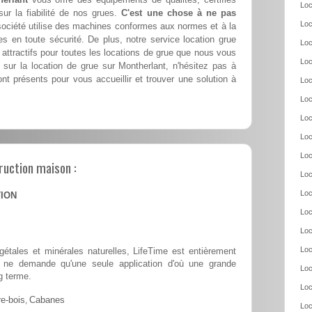
Loc
ur la fiabilité de nos grues.
C'est une chose à ne pas
Loc
société utilise des machines conformes aux normes et à la
es en toute sécurité. De plus, notre service location grue
Loc
attractifs pour toutes les locations de grue que nous vous
Loc
 sur la location de grue sur Montherlant, n'hésitez pas à
nt présents pour vous accueillir et trouver une solution à
Loc
Loc
Loc
Loc
Loc
ruction maison :
Loc
Loc
TION
Loc
Loc
Loc
tales et minérales naturelles, LifeTime est entièrement
 et ne demande qu'une seule application d'où une grande
Loc
g terme.
Loc
e-bois
,
Cabanes
Loc