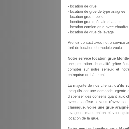
- location de grue
- location de grue de type araignée
- location grue mobile
- location grue spéciale chantier
- location camion grue avec chauffeu
- location de grue de levage
Prenez contact avec notre service 
tarif de location du modèle voulu.
Notre service location grue Month
une prestation de qualité grâce à 
compter sur notre sérieux et not
entreprise de bâtiment.
La majorité de nos clients,
qu'ils s
lorsqu'ils ont une demande urgente d
dispenser des conseils quant
aux c
avec chauffeur si vous n'avez pa
classique, voire une grue araigné
levage et manutention et vous gui
location de la grue.
Notre service location grue Mont