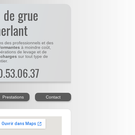
n de grue
erlant
ns des professionnels et des
formantes
à moindre coût,
pérations de levage et de
 charges
sur tout type de
tier.
20.53.06.37
Prestations
Contact