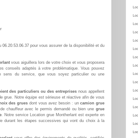
Loc
Loc
Loc
r
Loc
Loc
06.20.53.06.37
au
pour vous assurer de la disponibilité et du
Loc
Loc
erlant
vous aiguillera lors de votre choix et vous proposera
Loc
ses conseils adaptés à votre problématique. Vous pouvez
re sens du service, que vous soyez particulier ou une
Loc
Loc
Loc
oient des particuliers ou des entreprises
nous appellent
e grue. Notre équipe est sérieuse et réactive afin de vous
Loc
hoix des grues
dont vous avez besoin : un
camion grue
Loc
s de chauffeur avec le permis demandé ou bien une
grue
e
. Notre service Location grue Montherlant est experte en
Loc
de durant les étapes successives qui vont du choix à la
Loc
Loc
herlant
vous offre des équipements de qualités, certifiés