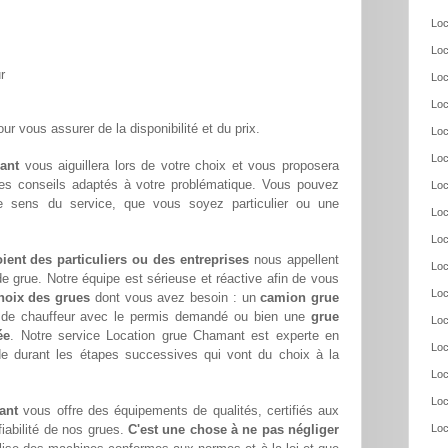
Loc
Loc
r
Loc
Loc
ur vous assurer de la disponibilité et du prix.
Loc
Loc
ant
vous aiguillera lors de votre choix et vous proposera
ses conseils adaptés à votre problématique. Vous pouvez
Loc
re sens du service, que vous soyez particulier ou une
Loc
Loc
oient des particuliers ou des entreprises
nous appellent
Loc
e grue. Notre équipe est sérieuse et réactive afin de vous
Loc
hoix des grues
dont vous avez besoin : un
camion grue
s de chauffeur avec le permis demandé ou bien une
grue
Loc
ée
. Notre service Location grue Chamant est experte en
Loc
de durant les étapes successives qui vont du choix à la
Loc
Loc
ant
vous offre des équipements de qualités, certifiés aux
fiabilité de nos grues.
C'est une chose à ne pas négliger
Loc