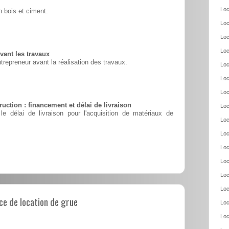
Loc
 bois et ciment.
Loc
Loc
Loc
vant les travaux
ntrepreneur avant la réalisation des travaux.
Loc
Loc
Loc
uction : financement et délai de livraison
Loc
le délai de livraison pour l'acquisition de matériaux de
Loc
Loc
Loc
Loc
Loc
Loc
e de location de grue
Loc
Loc