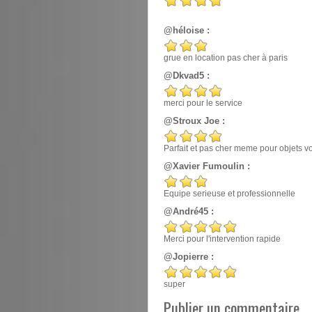
@héloise :
grue en location pas cher à paris
@Dkvad5 :
merci pour le service
@Stroux Joe :
Parfait et pas cher meme pour objets v
@Xavier Fumoulin :
Equipe serieuse et professionnelle
@André45 :
Merci pour l'intervention rapide
@Jopierre :
super
Publier un commentaire