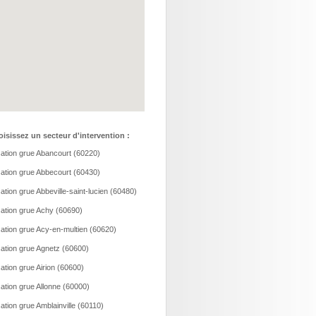
isissez un secteur d'intervention :
ation grue Abancourt (60220)
ation grue Abbecourt (60430)
ation grue Abbeville-saint-lucien (60480)
ation grue Achy (60690)
ation grue Acy-en-multien (60620)
ation grue Agnetz (60600)
ation grue Airion (60600)
ation grue Allonne (60000)
ation grue Amblainville (60110)