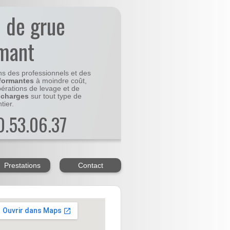
n de grue
mant
ns des professionnels et des
formantes
à moindre coût,
pérations de levage et de
 charges
sur tout type de
tier.
20.53.06.37
Prestations
Contact