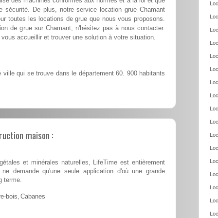
ilise des machines conformes aux normes et à la loi et que
Loc
e sécurité. De plus, notre service location grue Chamant
Loc
our toutes les locations de grue que nous vous proposons.
ation de grue sur Chamant, n'hésitez pas à nous contacter.
Loc
vous accueillir et trouver une solution à votre situation.
Loc
Loc
Loc
ville qui se trouve dans le département 60. 900 habitants
Loc
Loc
Loc
Loc
ruction maison :
Loc
Loc
Loc
tales et minérales naturelles, LifeTime est entièrement
 et ne demande qu'une seule application d'où une grande
Loc
g terme.
Loc
e-bois
,
Cabanes
Loc
Loc