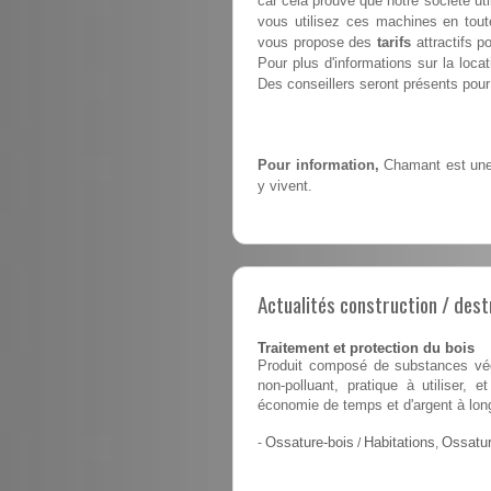
car cela prouve que notre société ut
vous utilisez ces machines en tout
vous propose des
tarifs
attractifs p
Pour plus d'informations sur la loc
Des conseillers seront présents pour 
Pour information,
Chamant est une 
y vivent.
Actualités construction / dest
Traitement et protection du bois
Produit composé de substances végé
non-polluant, pratique à utiliser,
économie de temps et d'argent à lon
-
Ossature-bois
/
Habitations
,
Ossatur