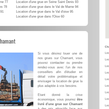
rne 77
Location d'une grue en Seine Saint Denis 93
es 78
Location d'une grue dans le Val de Marne 94
 91
Location d'une grue dans le Val d'oise 95
Location d'une grue dans l'Oise 60
 Chamant
Cho
Loc
Si vous désirez louer une de
nos grues sur Chamant, vous
Loc
contacter
pouvez
ou prendre
Loc
rendez-vous avec l'un de nos
conseillers afin d'étudier en
Loc
détail votre problématique et
Loc
envisager la location de grue la
plus adaptée à vos besoins.
Loc
Loc
Etant donné la crise
Loc
économique, vous pourrez
être
livré d'une grue sur Chamant
Loc
à des prix attractifs face aux