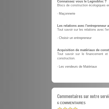
Connaissez vous le Legnobloc ?
Blocs de construction écologiques en
-
Maçonnerie
Les relations avec l'entrepreneur a
Tout savoir sur les relations avec l'e
-
Choisir un entrepreneur
Acquisition de matériaux de constr
Tout savoir sur le financement et 
construction.
-
Les vendeurs de Matériaux
Commentaires sur notre servic
6
COMMENTAIRES