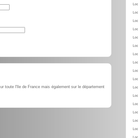
Loc
Loc
Loc
Loc
Loc
Loc
Loc
Loc
Loc
Loc
ur toute l'Ile de France mais également sur le département
Loc
Loc
Loc
Loc
Loc
Loc
Loc