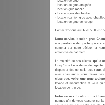
- location de grue
- location de grue araignée
- location grue mobile
- location grue de chantier
- location camion grue avec chauffeu
- location de grue de levage
06.20.53.06.37
Contactez-nous au
po
Notre service location grue Cham
une prestation de qualité grâce à 
compter sur notre sérieux et not
entreprise de bâtiment.
La majorité de nos clients,
qu'ils s
lorsqu'ils ont une demande urgente d
dispenser des conseils quant
aux c
avec chauffeur si vous n'avez pa
classique, voire une grue araign
levage et manutention et vous gui
location de la grue.
Notre service location grue Cham
normes afin de vous rassurer sur la 