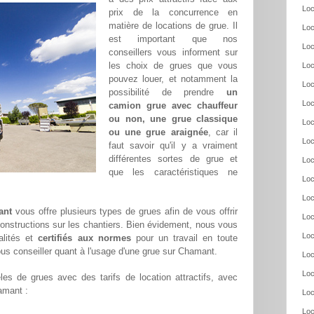
Loc
prix de la concurrence en
matière de locations de grue. Il
Loc
est important que nos
Loc
conseillers vous informent sur
les choix de grues que vous
Loc
pouvez louer, et notamment la
Loc
possibilité de prendre
un
Loc
camion grue avec chauffeur
ou non, une grue classique
Loc
ou une grue araignée
, car il
Loc
faut savoir qu'il y a vraiment
différentes sortes de grue et
Loc
que les caractéristiques ne
Loc
Loc
ant
vous offre plusieurs types de grues afin de vous offrir
Loc
constructions sur les chantiers. Bien évidement, nous vous
Loc
alités et
certifiés aux normes
pour un travail en toute
us conseiller quant à l'usage d'une grue sur Chamant.
Loc
Loc
es de grues avec des tarifs de location attractifs, avec
hamant :
Loc
Loc