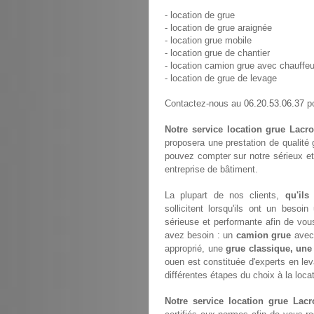
- location de grue
- location de grue araignée
- location grue mobile
- location grue de chantier
- location camion grue avec chauffeu
- location de grue de levage
06.20.53.06.37
Contactez-nous au
po
Notre service location grue Lacro
proposera une prestation de qualité
pouvez compter sur notre sérieux et
entreprise de bâtiment.
La plupart de nos clients,
qu'ils
sollicitent lorsqu'ils ont un bes
sérieuse et performante afin de vou
avez besoin : un
camion grue
avec 
approprié, une
grue classique, une
ouen est constituée d'experts en l
différentes étapes du choix à la loca
Notre service location grue Lacr