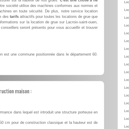
ssurer sur la fiabilité de nos grues.
C'est une chose à ne
Loc
tre société utilise des machines conformes aux normes et
Loc
achines en toute sécurité. De plus, notre service location
se des
tarifs
attractifs pour toutes les locations de grue que
Loc
formations sur la location de grue sur Lacroix-saint-ouen,
Loc
conseillers seront présents pour vous accueillir et trouver
Loc
Loc
Loc
en est une commune positionnée dans le département 60.
Loc
Loc
Loc
Loc
Loc
ruction maison :
Loc
Loc
Loc
rmance dans lequel est introduit une structure porteuse en
Loc
50 cm pour de construction classique et la hauteur est de
Loc