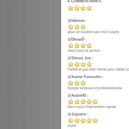
6
COMMENTAIRES
@héloise :
grue en location pas cher à paris
@Dkvad5 :
merci pour le service
@Stroux Joe :
Parfait et pas cher meme pour objets v
@Xavier Fumoulin :
Equipe serieuse et professionnelle
@André45 :
Merci pour l'intervention rapide
@Jopierre :
super