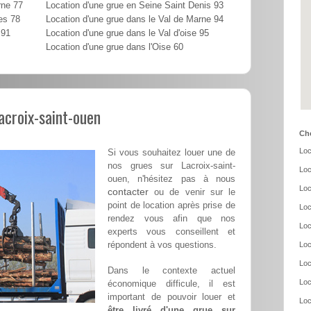
rne 77
Location d'une grue en Seine Saint Denis 93
es 78
Location d'une grue dans le Val de Marne 94
 91
Location d'une grue dans le Val d'oise 95
Location d'une grue dans l'Oise 60
Lacroix-saint-ouen
Cho
Loc
Si vous souhaitez louer une de
nos grues sur Lacroix-saint-
Loc
ouen, n'hésitez pas à nous
Loc
contacter
ou de venir sur le
point de location après prise de
Loc
rendez vous afin que nos
Loc
experts vous conseillent et
répondent à vos questions.
Loc
Loc
Dans le contexte actuel
Loc
économique difficule, il est
important de pouvoir louer et
Loc
être livré d'une grue sur