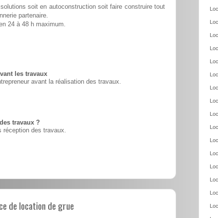
solutions soit en autoconstruction soit faire construire tout
Loc
nnerie partenaire.
Loc
é en 24 à 48 h maximum.
Loc
Loc
Loc
vant les travaux
Loc
ntrepreneur avant la réalisation des travaux.
Loc
Loc
Loc
 des travaux ?
Loc
 réception des travaux.
Loc
Loc
Loc
Loc
Loc
e de location de grue
Loc