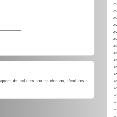
Loc
Loc
Loc
Loc
Loc
Loc
Loc
Loc
Loc
Loc
Loc
apporte des solutions pour les chantiers, démolitions et
Loc
Loc
Loc
Loc
Loc
Loc