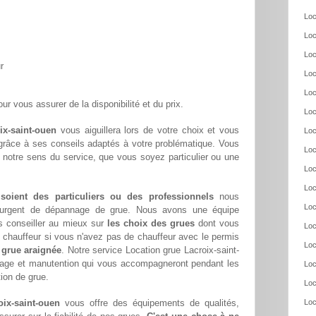
Loc
Loc
Loc
r
Loc
Loc
ur vous assurer de la disponibilité et du prix.
Loc
ix-saint-ouen
vous aiguillera lors de votre choix et vous
Loc
 grâce à ses conseils adaptés à votre problématique. Vous
Loc
 notre sens du service, que vous soyez particulier ou une
Loc
Loc
 soient des particuliers ou des professionnels
nous
Loc
oin urgent de dépannage de grue. Nous avons une équipe
s conseiller au mieux sur
les choix des grues
dont vous
Loc
chauffeur si vous n'avez pas de chauffeur avec le permis
Loc
 grue araignée
. Notre service Location grue Lacroix-saint-
evage et manutention qui vous accompagneront pendant les
Loc
tion de grue.
Loc
oix-saint-ouen
vous offre des équipements de qualités,
Loc