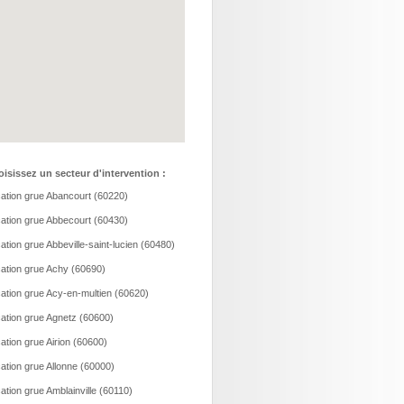
isissez un secteur d'intervention :
ation grue Abancourt (60220)
ation grue Abbecourt (60430)
ation grue Abbeville-saint-lucien (60480)
ation grue Achy (60690)
ation grue Acy-en-multien (60620)
ation grue Agnetz (60600)
ation grue Airion (60600)
ation grue Allonne (60000)
ation grue Amblainville (60110)