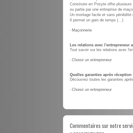
Construire en Posyte offre plusieurs 
ou partie par une entreprise de maço
Un montage facile et sans pénibilit
Il permet un gain de temps (…)
-
Maçonnerie
Les relations avec l'entrepreneur a
Tout savoir sur les relations avec l'e
-
Choisir un entrepreneur
Quelles garanties après réception
Découvrez toutes les garanties après
-
Choisir un entrepreneur
Commentaires sur notre servic