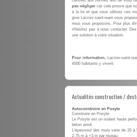
certifiés aux normes afin de vous ra
pas négliger
car cela prouve que no
à la loi et que vous utilisez ces m
grue Lacroix-saint-ouen vous propo
nous vous proposons. Pour plus d'in
n'hésitez pas à nous contacter. Des 
une solution à votre situation.
Pour information,
Lacroix-saint-ou
4500 habitants y vivent.
Actualités construction / dest
Autoconstruire en Posyte
Construire en Posyte
Le Posyte est un isolant haute perfo
béton armé.
L'épaisseur des murs varie de 20 à 
2,75 m à +3 m par niveau.