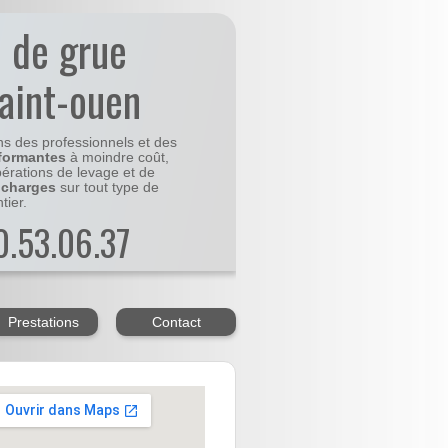
n de grue
saint-ouen
ns des professionnels et des
formantes
à moindre coût,
pérations de levage et de
 charges
sur tout type de
tier.
20.53.06.37
Prestations
Contact