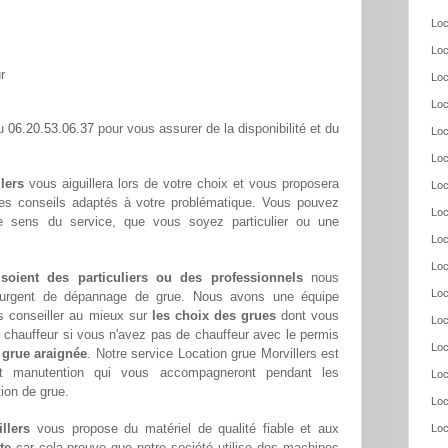
Loc
Loc
r
Loc
Loc
06.20.53.06.37
au
pour vous assurer de la disponibilité et du
Loc
Loc
lers
vous aiguillera lors de votre choix et vous proposera
Loc
ses conseils adaptés à votre problématique. Vous pouvez
Loc
re sens du service, que vous soyez particulier ou une
Loc
Loc
 soient des particuliers ou des professionnels
nous
Loc
oin urgent de dépannage de grue. Nous avons une équipe
s conseiller au mieux sur
les choix des grues
dont vous
Loc
chauffeur si vous n'avez pas de chauffeur avec le permis
Loc
 grue araignée
. Notre service Location grue Morvillers est
et manutention qui vous accompagneront pendant les
Loc
tion de grue.
Loc
llers
vous propose du matériel de qualité fiable et aux
Loc
te
car cela prouve que notre société utilise des machines