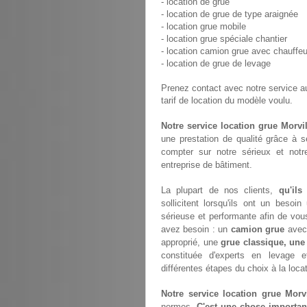
- location de grue
- location de grue de type araignée
- location grue mobile
- location grue spéciale chantier
- location camion grue avec chauffeu
- location de grue de levage
Prenez contact avec notre service 
tarif de location du modèle voulu.
Notre service location grue Morvil
une prestation de qualité grâce à 
compter sur notre sérieux et not
entreprise de bâtiment.
La plupart de nos clients,
qu'ils
sollicitent lorsqu'ils ont un bes
sérieuse et performante afin de vou
avez besoin : un
camion grue
avec 
approprié, une
grue classique, une
constituée d'experts en levage 
différentes étapes du choix à la loca
Notre service location grue Morvi
normes.
C'est une chose importan