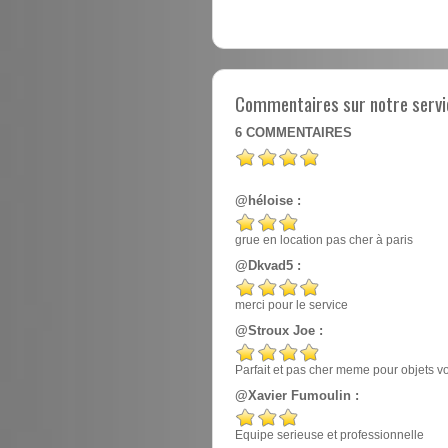
Commentaires sur notre servic
6
COMMENTAIRES
@héloise :
grue en location pas cher à paris
@Dkvad5 :
merci pour le service
@Stroux Joe :
Parfait et pas cher meme pour objets v
@Xavier Fumoulin :
Equipe serieuse et professionnelle