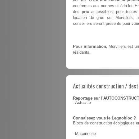
conformes aux normes et à la loi. En
des
prix
accessibles, pour toutes 
location de grue sur Morvillers,
conseillers seront présents pour vous 
Pour information,
Morvillers est un
résidants.
Actualités construction / dest
Reportage sur l'AUTOCONSTRUC
-
Actualité
Connaissez vous le Legnobloc ?
Blocs de construction écologiques en
-
Maçonnerie