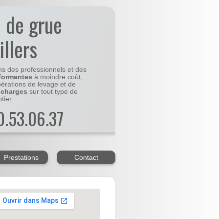
n de grue
illers
ns des professionnels et des
formantes
à moindre coût,
pérations de levage et de
 charges
sur tout type de
tier.
20.53.06.37
Prestations
Contact