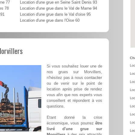
rne 77
Location d'une grue en Seine Saint Denis 93
es 78
Location d'une grue dans le Val de Marne 94
 91
Location d'une grue dans le Val d'oise 95
Location d'une grue dans l'Oise 60
orvillers
Cho
Loc
Si vous souhaitez louer une de
nos grues sur Morvillers,
Loc
contacter
n'hésitez pas à nous
Loc
ou de venir sur le point de
location après prise de rendez
Loc
vous afin que nos experts vous
Loc
conseillent et répondent à vos
questions.
Loc
Loc
Etant donné la crise
Loc
économique, vous pourrez
être
livré d'une grue sur
Loc
Morvillers
à des prix attractifs