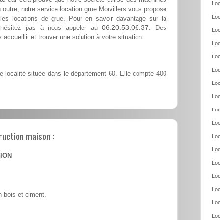
Loc
 outre, notre service location grue Morvillers vous propose
Loc
les locations de grue. Pour en savoir davantage sur la
06.20.53.06.37
 n'hésitez pas à nous appeler au
. Des
Loc
accueillir et trouver une solution à votre situation.
Loc
Loc
Loc
e localité située dans le département 60. Elle compte 400
Loc
Loc
Loc
Loc
ruction maison :
Loc
Loc
TION
Loc
Loc
Loc
 bois et ciment.
Loc
Loc