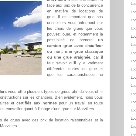
Loc
face aux prix de la concurrence
en matière de locations de
Loc
grue. Il est important que nos
Loc
conseillers vous informent sur
les choix de grues que vous
Loc
pouvez louer, et notamment la
Loc
possibilité de prendre
un
Loc
camion grue avec chauffeur
ou non, une grue classique
Loc
ou une grue araignée
, car il
Loc
faut savoir qu'il y a vraiment
différentes sortes de grue et
Loc
que les caractéristiques ne
Loc
Loc
lers
vous offre plusieurs types de grues afin de vous offrir
Loc
constructions sur les chantiers. Bien évidement, nous vous
Loc
alités et
certifiés aux normes
pour un travail en toute
s conseiller quant à l'usage d'une grue sur Morvillers.
Loc
Loc
 de grues avec des prix de location raisonnables et la
Morvillers :
Loc
Loc