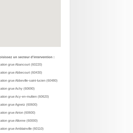
isissez un secteur d'intervention :
ation grue Abancourt (60220)
ation grue Abbecourt (60430)
ation grue Abbeville-saint-lucien (60480)
ation grue Achy (60690)
ation grue Acy-en-multien (60620)
ation grue Agnetz (60600)
ation grue Airion (60600)
ation grue Allonne (60000)
ation grue Amblainville (60110)