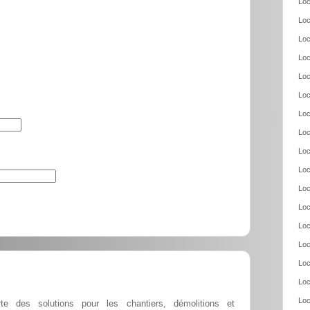
Loc
Loc
Loc
Loc
Loc
Loc
Loc
Loc
Loc
Loc
Loc
Loc
Loc
Loc
Loc
Loc
Loc
te des solutions pour les chantiers, démolitions et