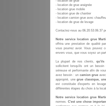
- location de grue
- location de grue araignée
- location grue mobile
- location grue de chantier
- location camion grue avec chauffeu
- location de grue de levage
06.20.53.06.37
Contactez-nous au
po
Notre service location grue Mart
offrira une prestation de qualité p
vous pourrez avoir. Vous pouvez c
envers vous, que vous soyez un parti
La plupart de nos clients,
qu'ils
sollicitent lorsqu'ils ont un bes
sérieuse et performante afin de vou
avez besoin : un
camion grue
avec 
approprié, une
grue classique, un
est constituée d'experts en leva
différentes étapes du choix à la loca
Notre service location grue Marti
normes.
C'est une chose importan