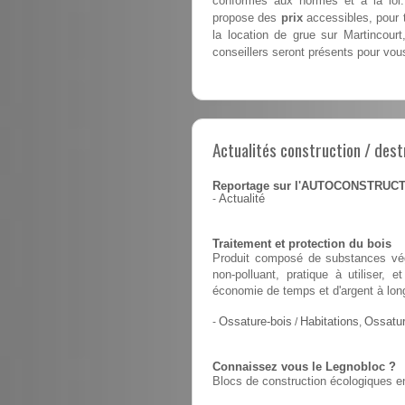
conformes aux normes et à la loi.
propose des
prix
accessibles, pour t
la location de grue sur Martincour
conseillers seront présents pour vous 
Actualités construction / dest
Reportage sur l'AUTOCONSTRUC
-
Actualité
Traitement et protection du bois
Produit composé de substances végé
non-polluant, pratique à utiliser,
économie de temps et d'argent à lon
-
Ossature-bois
/
Habitations
,
Ossatur
Connaissez vous le Legnobloc ?
Blocs de construction écologiques en