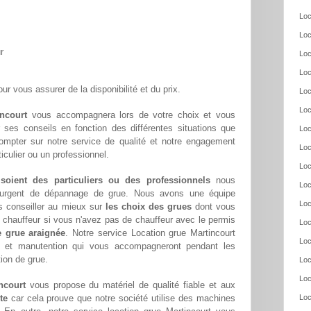
Loc
Loc
r
Loc
Loc
ur vous assurer de la disponibilité et du prix.
Loc
Loc
incourt
vous accompagnera lors de votre choix et vous
ar ses conseils en fonction des différentes situations que
Loc
ompter sur notre service de qualité et notre engagement
Loc
culier ou un professionnel.
Loc
 soient des particuliers ou des professionnels
nous
Loc
oin urgent de dépannage de grue. Nous avons une équipe
Loc
s conseiller au mieux sur
les choix des grues
dont vous
chauffeur si vous n'avez pas de chauffeur avec le permis
Loc
e grue araignée
. Notre service Location grue Martincourt
Loc
ge et manutention qui vous accompagneront pendant les
tion de grue.
Loc
Loc
ncourt
vous propose du matériel de qualité fiable et aux
te
car cela prouve que notre société utilise des machines
Loc