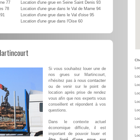
rne 77
Location d'une grue en Seine Saint Denis 93
es 78
Location d'une grue dans le Val de Marne 94
 91
Location d'une grue dans le Val d'oise 95
Location d'une grue dans l'Oise 60
Martincourt
Cho
Loc
Si vous souhaitez louer une de
nos grues sur Martincourt,
Loc
contacter
n'hésitez pas à nous
Loc
ou de venir sur le point de
location après prise de rendez
Loc
vous afin que nos experts vous
Loc
conseillent et répondent à vos
questions.
Loc
Loc
Dans le contexte actuel
Loc
économique difficule, il est
important de pouvoir louer et
Loc
être livré d'une grue sur