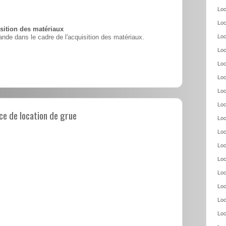
Loc
Loc
ition des matériaux
Loc
nde dans le cadre de l'acquisition des matériaux.
Loc
Loc
Loc
Loc
Loc
e de location de grue
Loc
Loc
Loc
Loc
Loc
Loc
Loc
Loc