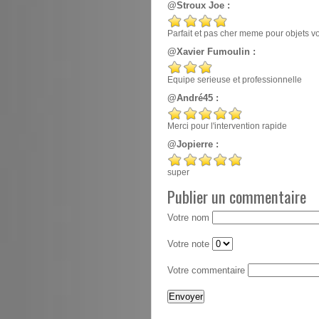
@Stroux Joe :
Parfait et pas cher meme pour objets v
@Xavier Fumoulin :
Equipe serieuse et professionnelle
@André45 :
Merci pour l'intervention rapide
@Jopierre :
super
Publier un commentaire
Votre nom
Votre note
Votre commentaire