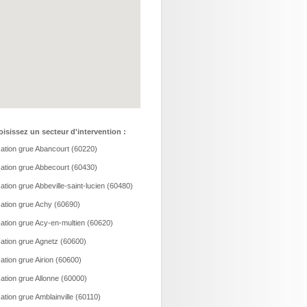
isissez un secteur d'intervention :
ation grue Abancourt (60220)
ation grue Abbecourt (60430)
ation grue Abbeville-saint-lucien (60480)
ation grue Achy (60690)
ation grue Acy-en-multien (60620)
ation grue Agnetz (60600)
ation grue Airion (60600)
ation grue Allonne (60000)
ation grue Amblainville (60110)