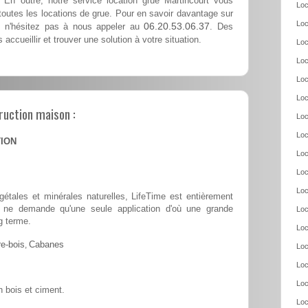
 En outre, notre service location grue Martincourt vous
Loc
outes les locations de grue. Pour en savoir davantage sur
Loc
06.20.53.06.37
t, n'hésitez pas à nous appeler au
. Des
accueillir et trouver une solution à votre situation.
Loc
Loc
Loc
Loc
ruction maison :
Loc
Loc
TION
Loc
Loc
Loc
tales et minérales naturelles, LifeTime est entièrement
 et ne demande qu'une seule application d'où une grande
Loc
g terme.
Loc
e-bois
,
Cabanes
Loc
Loc
Loc
 bois et ciment.
Loc