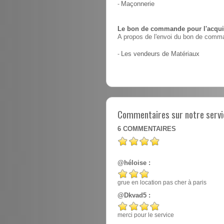
-
Maçonnerie
Le bon de commande pour l'acquis
A propos de l'envoi du bon de comma
-
Les vendeurs de Matériaux
Commentaires sur notre servic
6
COMMENTAIRES
@héloise :
grue en location pas cher à paris
@Dkvad5 :
merci pour le service