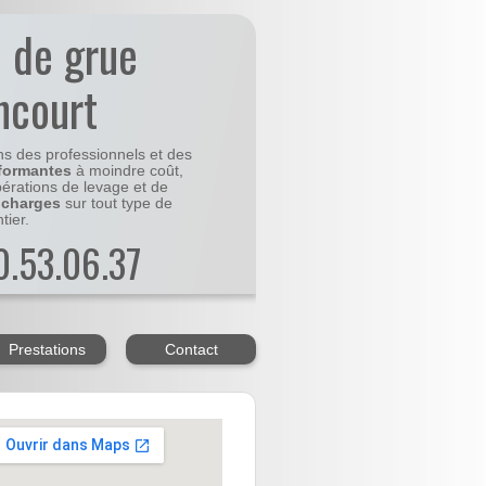
n de grue
ncourt
ns des professionnels et des
formantes
à moindre coût,
pérations de levage et de
 charges
sur tout type de
tier.
20.53.06.37
Prestations
Contact