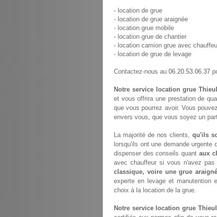
- location de grue
- location de grue araignée
- location grue mobile
- location grue de chantier
- location camion grue avec chauffeu
- location de grue de levage
06.20.53.06.37
Contactez-nous au
po
Notre service location grue Thieu
et vous offrira une prestation de qua
que vous pourrez avoir. Vous pouvez
envers vous, que vous soyez un parti
La majorité de nos clients,
qu'ils s
lorsqu'ils ont une demande urgente d
dispenser des conseils quant
aux c
avec chauffeur si vous n'avez pa
classique, voire une grue araign
experte en levage et manutention 
choix à la location de la grue.
Notre service location grue Thieul