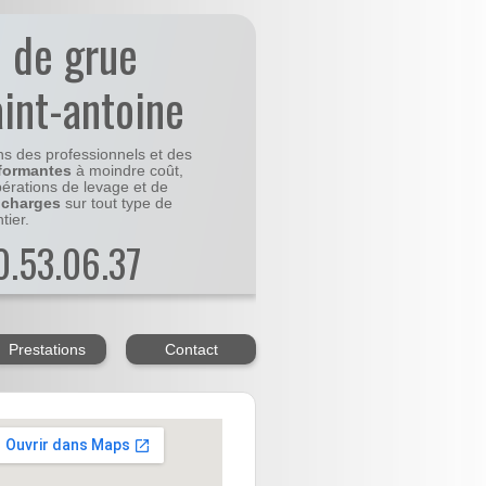
n de grue
aint-antoine
ns des professionnels et des
formantes
à moindre coût,
pérations de levage et de
 charges
sur tout type de
tier.
20.53.06.37
Prestations
Contact