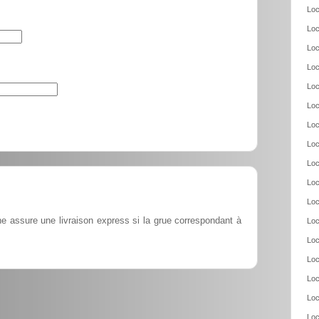
Loc
Loc
Loc
Loc
Loc
Loc
Loc
Loc
Loc
Loc
Loc
ne assure une livraison express si la grue correspondant à
Loc
Loc
Loc
Loc
Loc
Loc