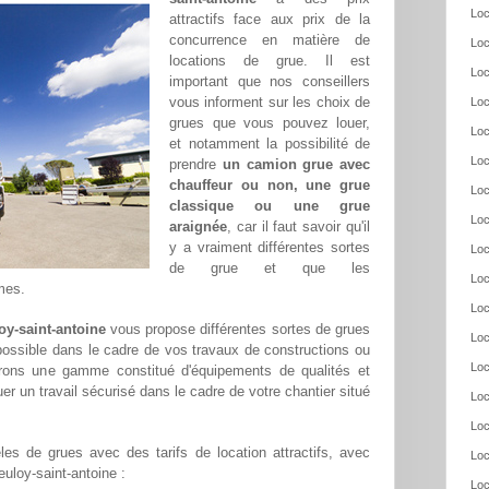
Loc
attractifs face aux prix de la
concurrence en matière de
Loc
locations de grue. Il est
Loc
important que nos conseillers
vous informent sur les choix de
Loc
grues que vous pouvez louer,
Loc
et notamment la possibilité de
Loc
prendre
un camion grue avec
chauffeur ou non, une grue
Loc
classique ou une grue
Loc
araignée
, car il faut savoir qu'il
y a vraiment différentes sortes
Loc
de grue et que les
Loc
mes.
Loc
oy-saint-antoine
vous propose différentes sortes de grues
Loc
 possible dans le cadre de vos travaux de constructions ou
Loc
frons une gamme constitué d'équipements de qualités et
er un travail sécurisé dans le cadre de votre chantier situé
Loc
Loc
es de grues avec des tarifs de location attractifs, avec
Loc
ieuloy-saint-antoine :
Loc