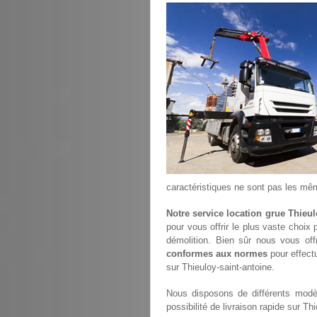
caractéristiques ne sont pas les mê
Notre service location grue Thieul
pour vous offrir le plus vaste choix
démolition. Bien sûr nous vous of
conformes aux normes
pour effectu
sur Thieuloy-saint-antoine.
Nous disposons de différents modèl
possibilité de livraison rapide sur Th