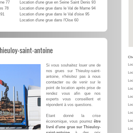
rne 77
Location d'une grue en Seine Saint Denis 93
es 78
Location d'une grue dans le Val de Marne 94
 91
Location d'une grue dans le Val d'oise 95
Location d'une grue dans l'Oise 60
hieuloy-saint-antoine
Cho
Loc
Si vous souhaitez louer une de
nos grues sur Thieuloy-saint-
Loc
antoine, n'hésitez pas à nous
Loc
contacter
ou de venir sur le
point de location après prise de
Loc
rendez vous afin que nos
Loc
experts vous conseillent et
répondent à vos questions.
Loc
Loc
Etant donné la crise
Loc
économique, vous pourrez
être
livré d'une grue sur Thieuloy-
Loc
saint-antoine
à des prix