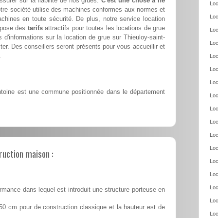
ssurer sur la fiabilité de nos grues.
C'est une chose à ne
Loc
tre société utilise des machines conformes aux normes et
Loc
achines en toute sécurité. De plus, notre service location
ropose des
tarifs
attractifs pour toutes les locations de grue
Loc
d'informations sur la location de grue sur Thieuloy-saint-
Loc
er. Des conseillers seront présents pour vous accueillir et
.
Loc
Loc
Loc
ntoine est une commune positionnée dans le département
Loc
Loc
Loc
Loc
Loc
ruction maison :
Loc
Loc
Loc
rmance dans lequel est introduit une structure porteuse en
Loc
50 cm pour de construction classique et la hauteur est de
Loc