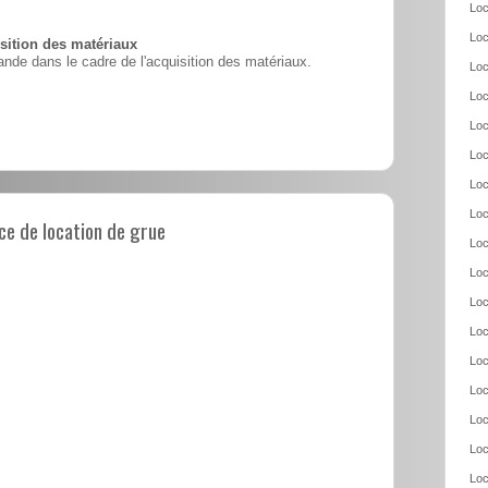
Loc
Loc
ition des matériaux
nde dans le cadre de l'acquisition des matériaux.
Loc
Loc
Loc
Loc
Loc
Loc
e de location de grue
Loc
Loc
Loc
Loc
Loc
Loc
Loc
Loc
Loc