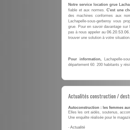
Notre service location grue Lacha
fiable et aux normes.
C'est une ch
des machines conformes aux norme
Lachapelle-sous-gerberoy vous pr
grue. Pour en savoir davantage sur l
06.20.53.06
pas à nous appeler au
trouver une solution à votre situation
Pour information,
Lachapelle-sou
département 60. 200 habitants y rési
Actualités construction / dest
Autoconstruction : les femmes au
Elles les ont aidés, soutenus, accom
Une enquête réalisée pour le magaz
-
Actualité