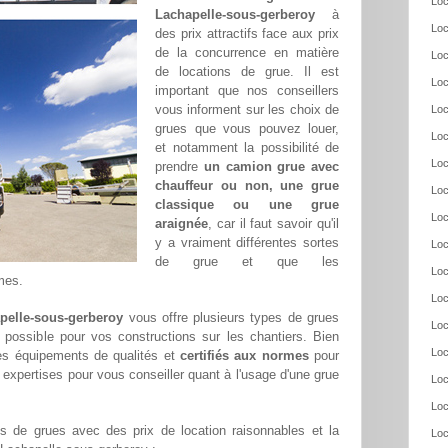
Loc
Lachapelle-sous-gerberoy
à
Loc
des prix attractifs face aux prix
de la concurrence en matière
Loc
de locations de grue. Il est
Loc
important que nos conseillers
vous informent sur les choix de
Loc
grues que vous pouvez louer,
Loc
et notamment la possibilité de
Loc
prendre
un camion grue avec
chauffeur ou non, une grue
Loc
classique ou une grue
Loc
araignée
, car il faut savoir qu'il
y a vraiment différentes sortes
Loc
de grue et que les
Loc
mes.
Loc
apelle-sous-gerberoy
vous offre plusieurs types de grues
Loc
ix possible pour vos constructions sur les chantiers. Bien
Loc
s équipements de qualités et
certifiés aux normes
pour
 expertises pour vous conseiller quant à l'usage d'une grue
Loc
Loc
 de grues avec des prix de location raisonnables et la
Loc