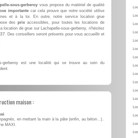
pelle-sous-gerberoy
vous propose du matériel de qualité
Loc
ose importante
car cela prouve que notre société utilise
Loc
s et à la loi. En outre, notre service location grue
opose des
prix
accessibles, pour toutes les locations de
Loc
a location de grue sur Lachapelle-sous-gerberoy, n'hésitez
Loc
.37
. Des conseillers seront présents pour vous accueillir et
.
Loc
Loc
Loc
s-gerberoy est une localité qui se trouve au sein du
Loc
dent.
Loc
Loc
Loc
Loc
ruction maison :
Loc
ssi
Loc
pagnés, en mettant la main à la pâte (enfin, au béton...)..
Loc
ine MAXI.
Loc