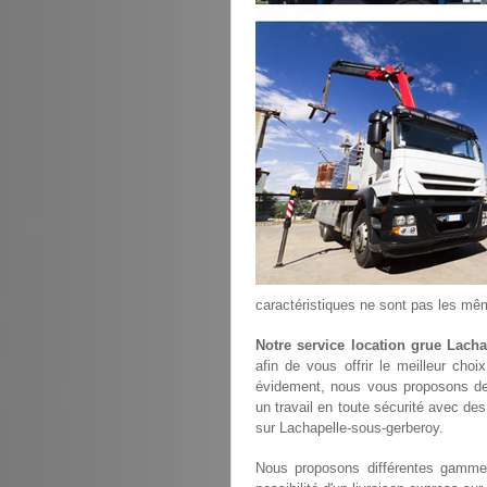
caractéristiques ne sont pas les mê
Notre service location grue Lach
afin de vous offrir le meilleur cho
évidement, nous vous proposons de
un travail en toute sécurité avec des
sur Lachapelle-sous-gerberoy.
Nous proposons différentes gammes