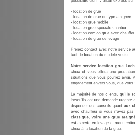
possibilité d'un livraison express su
- location de grue
- location de grue de type araignée
- location grue mobile
- location grue spéciale chantier
- location camion grue avec chauffeu
- location de grue de levage
Prenez contact avec notre service 
tarif de location du modèle voulu.
Notre service location grue Lach
choix et vous offrira une prestatio
situations que vous pourrez avoir. 
engagement envers vous, que vous so
La majorité de nos clients,
qu'ils s
lorsqu'ils ont une demande urgente d
dispenser des conseils quant
aux c
avec chauffeur si vous n'avez pa
classique, voire une grue araign
est experte en levage et manutentio
choix à la location de la grue.