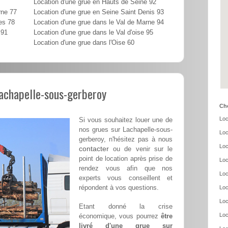
Location d'une grue en Hauts de Seine 92
rne 77
Location d'une grue en Seine Saint Denis 93
es 78
Location d'une grue dans le Val de Marne 94
 91
Location d'une grue dans le Val d'oise 95
Location d'une grue dans l'Oise 60
Lachapelle-sous-gerberoy
Cho
Loc
Si vous souhaitez louer une de
nos grues sur Lachapelle-sous-
Loc
gerberoy, n'hésitez pas à nous
Loc
contacter
ou de venir sur le
point de location après prise de
Loc
rendez vous afin que nos
Loc
experts vous conseillent et
répondent à vos questions.
Loc
Loc
Etant donné la crise
Loc
économique, vous pourrez
être
livré d'une grue sur