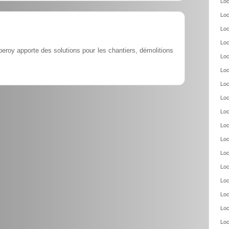
Loc
Loc
Loc
Loc
eroy apporte des solutions pour les chantiers, démolitions
Loc
Loc
Loc
Loc
Loc
Loc
Loc
Loc
Loc
Loc
Loc
Loc
Loc