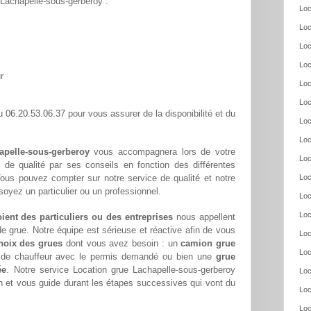
r Lachapelle-sous-gerberoy :
Loc
Loc
Loc
Loc
r
Loc
Loc
06.20.53.06.37
au
pour vous assurer de la disponibilité et du
Loc
Loc
apelle-sous-gerberoy
vous accompagnera lors de votre
Loc
n de qualité par ses conseils en fonction des différentes
Vous pouvez compter sur notre service de qualité et notre
Loc
yez un particulier ou un professionnel.
Loc
Loc
oient des particuliers ou des entreprises
nous appellent
e grue. Notre équipe est sérieuse et réactive afin de vous
Loc
hoix des grues
dont vous avez besoin : un
camion grue
Loc
s de chauffeur avec le permis demandé ou bien une
grue
ée
. Notre service Location grue Lachapelle-sous-gerberoy
Loc
n et vous guide durant les étapes successives qui vont du
Loc
Loc