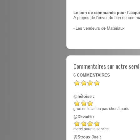
Le bon de commande pour l'acquis
A propos de l'envoi du bon de comma
-
Les vendeurs de Matériaux
Commentaires sur notre servic
6
COMMENTAIRES
@héloise :
grue en location pas cher à paris
@Dkvad5 :
merci pour le service
@Stroux Joe :