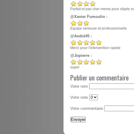
Parfait et pas cher meme pour objets v
@Xavier Fumoulin :
Equipe serieuse et professionnelle
@André45 :
Merci pour l'intervention rapide
@Jopierre :
super
Publier un commentaire
Votre nom
Votre note
Votre commentaire