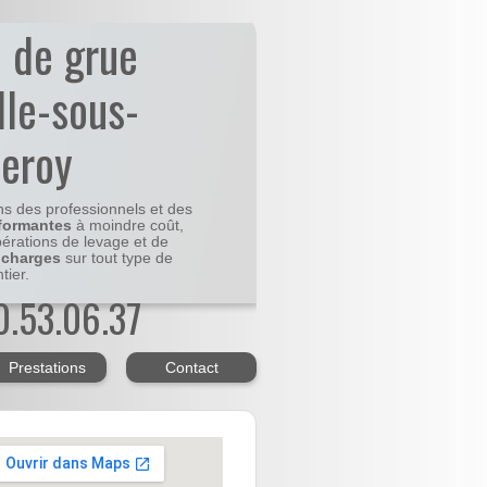
n de grue
lle-sous-
beroy
ns des professionnels et des
formantes
à moindre coût,
pérations de levage et de
 charges
sur tout type de
tier.
20.53.06.37
Prestations
Contact