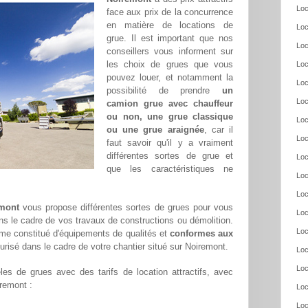
Loc
face aux prix de la concurrence
en matière de locations de
Loc
grue. Il est important que nos
Loc
conseillers vous informent sur
les choix de grues que vous
Loc
pouvez louer, et notamment la
Loc
possibilité de prendre
un
Loc
camion grue avec chauffeur
ou non, une grue classique
Loc
ou une grue araignée
, car il
Loc
faut savoir qu'il y a vraiment
différentes sortes de grue et
Loc
que les caractéristiques ne
Loc
Loc
emont
vous propose différentes sortes de grues pour vous
Loc
ans le cadre de vos travaux de constructions ou démolition.
Loc
me constitué d'équipements de qualités et
conformes aux
urisé dans le cadre de votre chantier situé sur Noiremont.
Loc
Loc
es de grues avec des tarifs de location attractifs, avec
iremont :
Loc
Loc