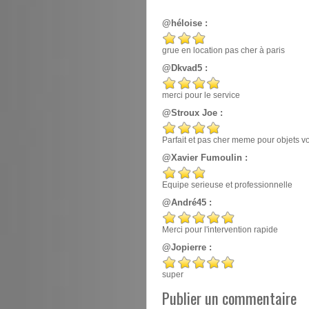
@héloise :
grue en location pas cher à paris
@Dkvad5 :
merci pour le service
@Stroux Joe :
Parfait et pas cher meme pour objets v
@Xavier Fumoulin :
Equipe serieuse et professionnelle
@André45 :
Merci pour l'intervention rapide
@Jopierre :
super
Publier un commentaire