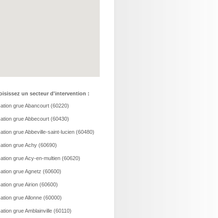
isissez un secteur d'intervention :
ation grue Abancourt (60220)
ation grue Abbecourt (60430)
ation grue Abbeville-saint-lucien (60480)
ation grue Achy (60690)
ation grue Acy-en-multien (60620)
ation grue Agnetz (60600)
ation grue Airion (60600)
ation grue Allonne (60000)
ation grue Amblainville (60110)