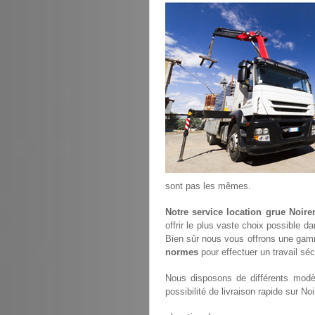
sont pas les mêmes.
Notre service location grue Noir
offrir le plus vaste choix possible d
Bien sûr nous vous offrons une gam
normes
pour effectuer un travail séc
Nous disposons de différents modèl
possibilité de livraison rapide sur No