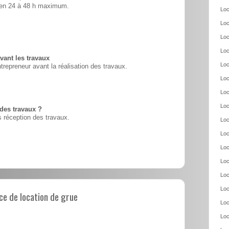
é en 24 à 48 h maximum.
Loc
Loc
Loc
Loc
vant les travaux
Loc
ntrepreneur avant la réalisation des travaux.
Loc
Loc
Loc
 des travaux ?
 réception des travaux.
Loc
Loc
Loc
Loc
Loc
Loc
e de location de grue
Loc
Loc