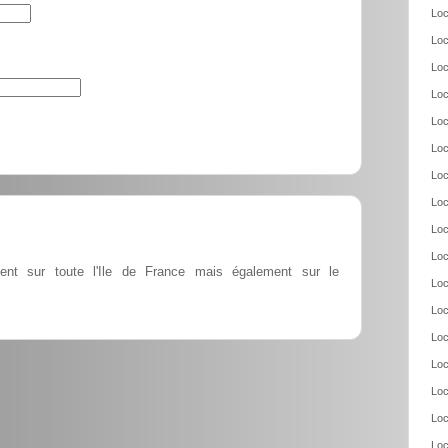
Loc
Loc
Loc
Loc
Loc
Loc
Loc
Loc
Loc
Loc
ient sur toute l'Ile de France mais également sur le
Loc
Loc
Loc
Loc
Loc
Loc
Loc