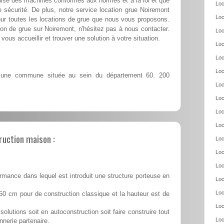
ilise des machines conformes aux normes et à la loi et que
Loc
 sécurité. De plus, notre service location grue Noiremont
Loc
our toutes les locations de grue que nous vous proposons.
tion de grue sur Noiremont, n'hésitez pas à nous contacter.
Loc
vous accueillir et trouver une solution à votre situation.
Loc
Loc
Loc
une commune située au sein du département 60. 200
Loc
Loc
Loc
Loc
ruction maison :
Loc
Loc
Loc
rmance dans lequel est introduit une structure porteuse en
Loc
Loc
50 cm pour de construction classique et la hauteur est de
Loc
solutions soit en autoconstruction soit faire construire tout
Loc
nnerie partenaire.