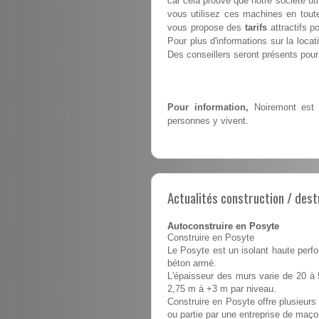
car cela prouve que notre société ut
vous utilisez ces machines en toute
vous propose des
tarifs
attractifs p
Pour plus d'informations sur la loca
Des conseillers seront présents pour 
Pour information,
Noiremont est 
personnes y vivent.
Actualités construction / dest
Autoconstruire en Posyte
Construire en Posyte
Le Posyte est un isolant haute perfo
béton armé.
L'épaisseur des murs varie de 20 à 
2,75 m à +3 m par niveau.
Construire en Posyte offre plusieurs 
ou partie par une entreprise de maço