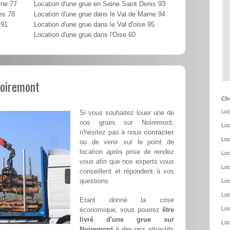
rne 77
Location d'une grue en Seine Saint Denis 93
es 78
Location d'une grue dans le Val de Marne 94
 91
Location d'une grue dans le Val d'oise 95
Location d'une grue dans l'Oise 60
Noiremont
Cho
Loc
Si vous souhaitez louer une de
nos grues sur Noiremont,
Loc
contacter
n'hésitez pas à nous
Loc
ou de venir sur le point de
location après prise de rendez
Loc
vous afin que nos experts vous
Loc
conseillent et répondent à vos
questions.
Loc
Loc
Etant donné la crise
Loc
économique, vous pourrez
être
livré d'une grue sur
Loc
Noiremont
à des prix attractifs