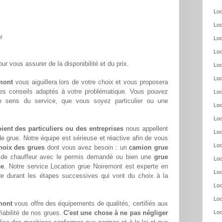
Loc
Loc
r
Loc
Loc
ur vous assurer de la disponibilité et du prix.
Loc
Loc
emont
vous aiguillera lors de votre choix et vous proposera
ses conseils adaptés à votre problématique. Vous pouvez
Loc
re sens du service, que vous soyez particulier ou une
Loc
Loc
oient des particuliers ou des entreprises
nous appellent
Loc
e grue. Notre équipe est sérieuse et réactive afin de vous
Loc
hoix des grues
dont vous avez besoin : un
camion grue
s de chauffeur avec le permis demandé ou bien une
grue
Loc
ée
. Notre service Location grue Noiremont est experte en
Loc
de durant les étapes successives qui vont du choix à la
Loc
Loc
mont
vous offre des équipements de qualités, certifiés aux
fiabilité de nos grues.
C'est une chose à ne pas négliger
Loc