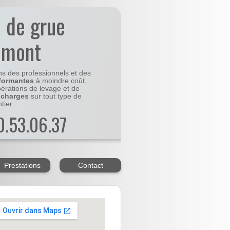
n de grue
emont
ns des professionnels et des
formantes
à moindre coût,
pérations de levage et de
 charges
sur tout type de
tier.
20.53.06.37
Prestations
Contact