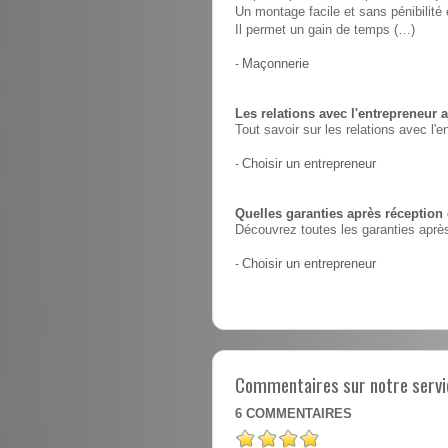
Un montage facile et sans pénibilit
Il permet un gain de temps (…)
-
Maçonnerie
Les relations avec l'entrepreneur a
Tout savoir sur les relations avec l'e
-
Choisir un entrepreneur
Quelles garanties après réception
Découvrez toutes les garanties après
-
Choisir un entrepreneur
Commentaires sur notre servic
6
COMMENTAIRES