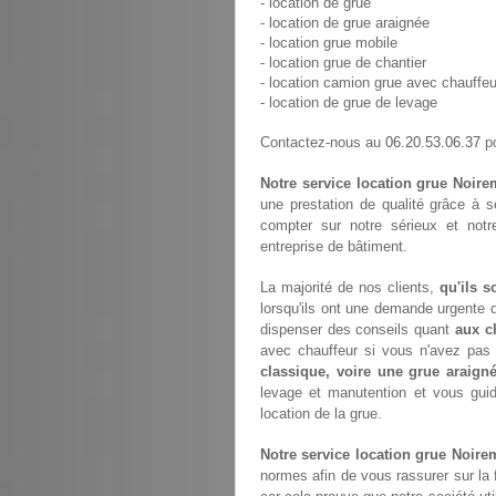
- location de grue
- location de grue araignée
- location grue mobile
- location grue de chantier
- location camion grue avec chauffeu
- location de grue de levage
06.20.53.06.37
Contactez-nous au
po
Notre service location grue Noir
une prestation de qualité grâce à 
compter sur notre sérieux et not
entreprise de bâtiment.
La majorité de nos clients,
qu'ils s
lorsqu'ils ont une demande urgente d
dispenser des conseils quant
aux c
avec chauffeur si vous n'avez pa
classique, voire une grue araign
levage et manutention et vous gui
location de la grue.
Notre service location grue Noire
normes afin de vous rassurer sur la 