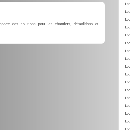
Loc
Loc
Loc
porte des solutions pour les chantiers, démolitions et
Loc
Loc
Loc
Loc
Loc
Loc
Loc
Loc
Loc
Loc
Loc
Loc
Loc
Loc