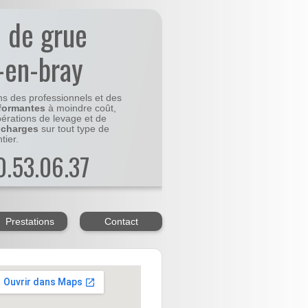
n de grue
-en-bray
ns des professionnels et des
formantes
à moindre coût,
pérations de levage et de
 charges
sur tout type de
tier.
20.53.06.37
Prestations
Contact