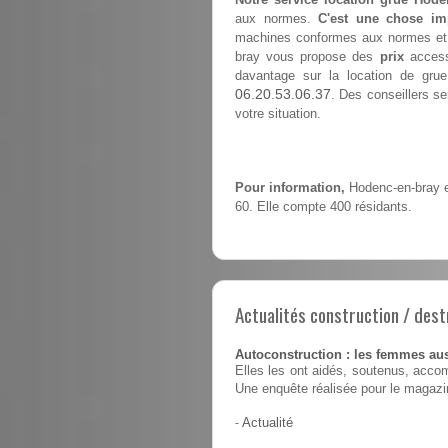
aux normes.
C'est une chose im
machines conformes aux normes et à 
bray vous propose des
prix
accessi
davantage sur la location de gru
06.20.53.06.37
. Des conseillers se
votre situation.
Pour information,
Hodenc-en-bray es
60. Elle compte 400 résidants.
Actualités construction / dest
Autoconstruction : les femmes au
Elles les ont aidés, soutenus, accom
Une enquête réalisée pour le magaz
-
Actualité