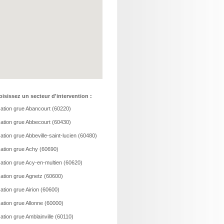
isissez un secteur d'intervention :
ation grue Abancourt (60220)
ation grue Abbecourt (60430)
ation grue Abbeville-saint-lucien (60480)
ation grue Achy (60690)
ation grue Acy-en-multien (60620)
ation grue Agnetz (60600)
ation grue Airion (60600)
ation grue Allonne (60000)
ation grue Amblainville (60110)