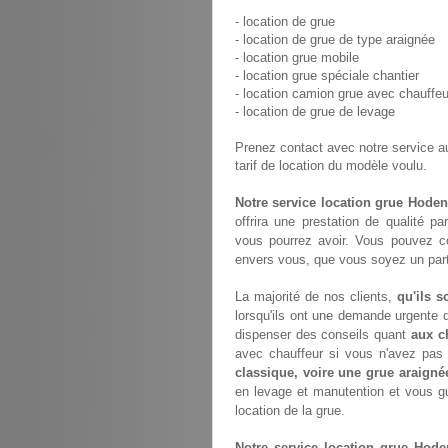
- location de grue
- location de grue de type araignée
- location grue mobile
- location grue spéciale chantier
- location camion grue avec chauffeu
- location de grue de levage
Prenez contact avec notre service 
tarif de location du modèle voulu.
Notre service location grue Hoden
offrira une prestation de qualité p
vous pourrez avoir. Vous pouvez c
envers vous, que vous soyez un parti
La majorité de nos clients,
qu'ils s
lorsqu'ils ont une demande urgente d
dispenser des conseils quant
aux c
avec chauffeur si vous n'avez pa
classique, voire une grue araigné
en levage et manutention et vous gu
location de la grue.
Notre service location grue Hode