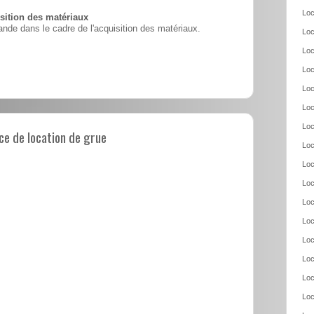
Loc
ition des matériaux
nde dans le cadre de l'acquisition des matériaux.
Loc
Loc
Loc
Loc
Loc
Loc
e de location de grue
Loc
Loc
Loc
Loc
Loc
Loc
Loc
Loc
Loc