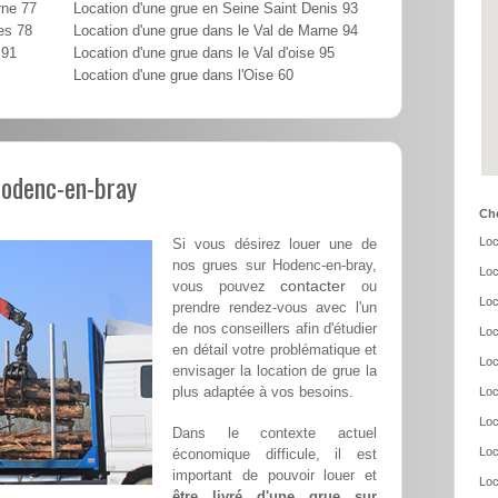
rne 77
Location d'une grue en Seine Saint Denis 93
es 78
Location d'une grue dans le Val de Marne 94
 91
Location d'une grue dans le Val d'oise 95
Location d'une grue dans l'Oise 60
Hodenc-en-bray
Cho
Loc
Si vous désirez louer une de
nos grues sur Hodenc-en-bray,
Loc
contacter
vous pouvez
ou
Loc
prendre rendez-vous avec l'un
de nos conseillers afin d'étudier
Loc
en détail votre problématique et
Loc
envisager la location de grue la
plus adaptée à vos besoins.
Loc
Loc
Dans le contexte actuel
Loc
économique difficule, il est
important de pouvoir louer et
Loc
être livré d'une grue sur