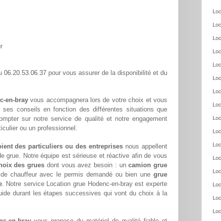
Loc
Loc
Loc
r
Loc
Loc
06.20.53.06.37
au
pour vous assurer de la disponibilité et du
Loc
Loc
c-en-bray
vous accompagnera lors de votre choix et vous
Loc
ar ses conseils en fonction des différentes situations que
ompter sur notre service de qualité et notre engagement
Loc
culier ou un professionnel.
Loc
Loc
oient des particuliers ou des entreprises
nous appellent
e grue. Notre équipe est sérieuse et réactive afin de vous
Loc
hoix des grues
dont vous avez besoin : un
camion grue
Loc
s de chauffeur avec le permis demandé ou bien une
grue
e
. Notre service Location grue Hodenc-en-bray est experte
Loc
ide durant les étapes successives qui vont du choix à la
Loc
Loc
nc-en-bray
vous propose du matériel de qualité fiable et