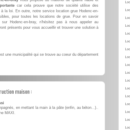
Loc
portante
car cela prouve que notre société utilise des
Loc
la loi. En outre, notre service location grue Hodenc-en-
bles, pour toutes les locations de grue. Pour en savoir
Loc
e sur Hodenc-en-bray, n'hésitez pas à nous appeler au
Loc
ront présents pour vous accueillir et trouver une solution à
Loc
Loc
Loc
t une municipalité qui se trouve au coeur du département
Loc
Loc
Loc
Loc
Loc
ruction maison :
Loc
ssi
Loc
pagnés, en mettant la main à la pâte (enfin, au béton...)..
Loc
ine MAXI.
Loc
Loc