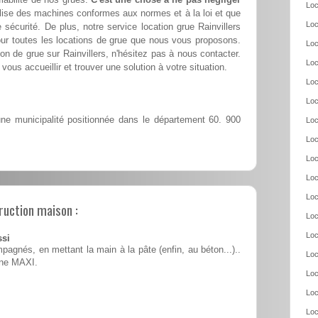
Loc
ilise des machines conformes aux normes et à la loi et que
Loc
sécurité. De plus, notre service location grue Rainvillers
our toutes les locations de grue que nous vous proposons.
Loc
ion de grue sur Rainvillers, n'hésitez pas à nous contacter.
Loc
vous accueillir et trouver une solution à votre situation.
Loc
Loc
une municipalité positionnée dans le département 60. 900
Loc
Loc
Loc
Loc
Loc
ruction maison :
Loc
Loc
ssi
pagnés, en mettant la main à la pâte (enfin, au béton...)..
Loc
ine MAXI.
Loc
Loc
Loc