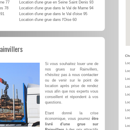
rne 77
Location d'une grue en Seine Saint Denis 93
es 78
Location d'une grue dans le Val de Marne 94
 91
Location d'une grue dans le Val d'oise 95
Location d'une grue dans l'Oise 60
ainvillers
Cho
Loc
Si vous souhaitez louer une de
nos grues sur Rainvillers,
Loc
contacter
n'hésitez pas à nous
Loc
ou de venir sur le point de
location après prise de rendez
Loc
vous afin que nos experts vous
Loc
conseillent et répondent à vos
questions.
Loc
Loc
Etant donné la crise
Loc
économique, vous pourrez
être
livré d'une grue sur
Loc
Rainvillers
à des prix attractifs