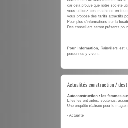
car cela prouve que notre société ut
vous utilisez ces machines en toute 
vous propose des
tarifs
attractifs p
Pour plus d'informations sur la locat
Des conseillers seront présents pour 
Pour information,
Rainvillers est 
personnes y vivent.
Actualités construction / dest
Autoconstruction : les femmes au
Elles les ont aidés, soutenus, accom
Une enquête réalisée pour le magaz
-
Actualité