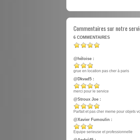
Commentaires sur notre servic
6
COMMENTAIRES
@héloise :
grue en location pas cher à paris
@Dkvad5 :
merci pour le service
@Stroux Joe :
Parfait et pas cher meme pour objets v
@Xavier Fumoulin :
Equipe serieuse et professionnelle