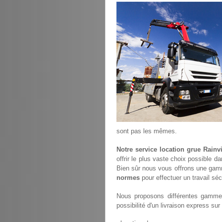
sont pas les mêmes.
Notre service location grue Rainvi
offrir le plus vaste choix possible d
Bien sûr nous vous offrons une gam
normes
pour effectuer un travail séc
Nous proposons différentes gammes
possibilité d'un livraison express sur 