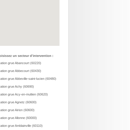
isissez un secteur d'intervention :
ation grue Abancourt (60220)
ation grue Abbecourt (60430)
ation grue Abbeville-saint-lucien (60480)
ation grue Achy (60690)
ation grue Acy-en-multien (60620)
ation grue Agnetz (60600)
ation grue Airion (60600)
ation grue Allonne (60000)
ation grue Amblainville (60110)