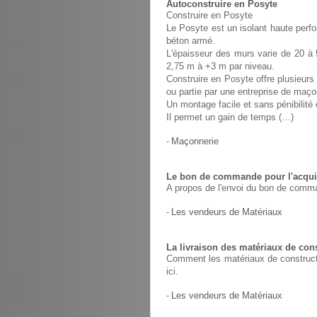
Autoconstruire en Posyte
Construire en Posyte
Le Posyte est un isolant haute perfo
béton armé.
L'épaisseur des murs varie de 20 à 
2,75 m à +3 m par niveau.
Construire en Posyte offre plusieurs 
ou partie par une entreprise de maço
Un montage facile et sans pénibilit
Il permet un gain de temps (…)
-
Maçonnerie
Le bon de commande pour l'acquis
A propos de l'envoi du bon de comma
-
Les vendeurs de Matériaux
La livraison des matériaux de con
Comment les matériaux de constructio
ici.
-
Les vendeurs de Matériaux