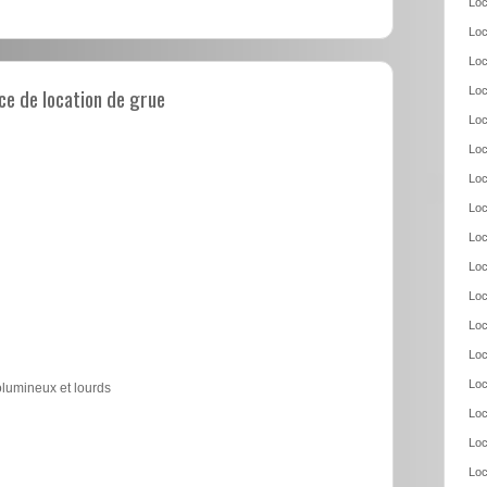
Loc
Loc
Loc
e de location de grue
Loc
Loc
Loc
Loc
Loc
Loc
Loc
Loc
Loc
Loc
Loc
olumineux et lourds
Loc
Loc
Loc