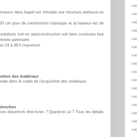
Loc
rmance dans lequel est introduit une structure porteuse en
Loc
Loc
50 cm pour de construction classique et la hauteur est de
Loc
solutions soit en autoconstruction soit faire construire tout
Loc
nnerie partenaire.
é en 24 à 48 h maximum.
Loc
Loc
Loc
Loc
ition des matériaux
Loc
nde dans le cadre de l'acquisition des matériaux.
Loc
Loc
Loc
struction
n doivent-ils être livrés ? Quand et où ? Tous les détails
Loc
Loc
Loc