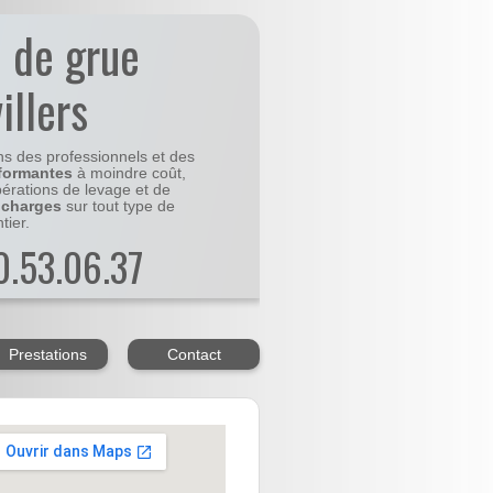
n de grue
illers
ns des professionnels et des
formantes
à moindre coût,
pérations de levage et de
 charges
sur tout type de
tier.
20.53.06.37
Prestations
Contact