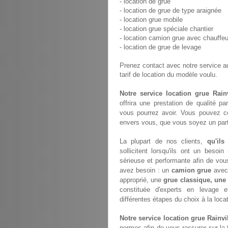
- location de grue
- location de grue de type araignée
- location grue mobile
- location grue spéciale chantier
- location camion grue avec chauffeu
- location de grue de levage
Prenez contact avec notre service 
tarif de location du modèle voulu.
Notre service location grue Rainv
offrira une prestation de qualité p
vous pourrez avoir. Vous pouvez c
envers vous, que vous soyez un parti
La plupart de nos clients,
qu'ils
sollicitent lorsqu'ils ont un bes
sérieuse et performante afin de vou
avez besoin : un
camion grue
avec 
approprié, une
grue classique, une
constituée d'experts en levage 
différentes étapes du choix à la loca
Notre service location grue Rainvi
normes afin de vous rassurer sur la 