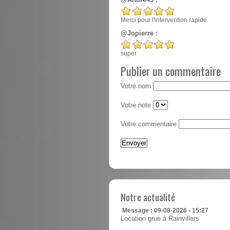
@André45 :
Merci pour l'intervention rapide
@Jopierre :
super
Publier un commentaire
Votre nom
Votre note
Votre commentaire
Notre actualité
Message : 09-08-2026 - 15:27
Location grue à Rainvillers