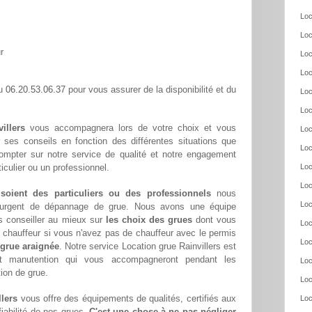
Loc
Loc
r
Loc
Loc
06.20.53.06.37
au
pour vous assurer de la disponibilité et du
Loc
Loc
illers
vous accompagnera lors de votre choix et vous
Loc
ar ses conseils en fonction des différentes situations que
Loc
ompter sur notre service de qualité et notre engagement
culier ou un professionnel.
Loc
Loc
 soient des particuliers ou des professionnels
nous
Loc
oin urgent de dépannage de grue. Nous avons une équipe
s conseiller au mieux sur
les choix des grues
dont vous
Loc
chauffeur si vous n'avez pas de chauffeur avec le permis
Loc
 grue araignée
. Notre service Location grue Rainvillers est
et manutention qui vous accompagneront pendant les
Loc
tion de grue.
Loc
llers
vous offre des équipements de qualités, certifiés aux
Loc
fiabilité de nos grues.
C'est une chose à ne pas négliger