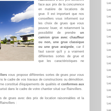
Loc
face aux prix de la concurrence
en matière de locations de
Loc
grue. Il est important que nos
Loc
conseillers vous informent sur
les choix de grues que vous
Loc
pouvez louer, et notamment la
Loc
possibilité de prendre
un
Loc
camion grue avec chauffeur
ou non, une grue classique
Loc
ou une grue araignée
, car il
Loc
faut savoir qu'il y a vraiment
différentes sortes de grue et
Loc
que les caractéristiques ne
Loc
Loc
llers
vous propose différentes sortes de grues pour vous
Loc
ans le cadre de vos travaux de constructions ou démolition.
Loc
me constitué d'équipements de qualités et
conformes aux
urisé dans le cadre de votre chantier situé sur Rainvillers.
Loc
Loc
 de grues avec des prix de location raisonnables et la
Rainvillers :
Loc
Loc