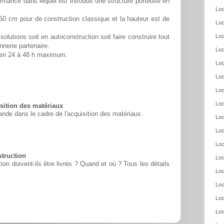
rmance dans lequel est introduit une structure porteuse en
Loc
50 cm pour de construction classique et la hauteur est de
Loc
Loc
solutions soit en autoconstruction soit faire construire tout
nnerie partenaire.
Loc
é en 24 à 48 h maximum.
Loc
Loc
Loc
Loc
ition des matériaux
nde dans le cadre de l'acquisition des matériaux.
Loc
Loc
Loc
struction
Loc
n doivent-ils être livrés ? Quand et où ? Tous les détails
Loc
Loc
Loc
Loc