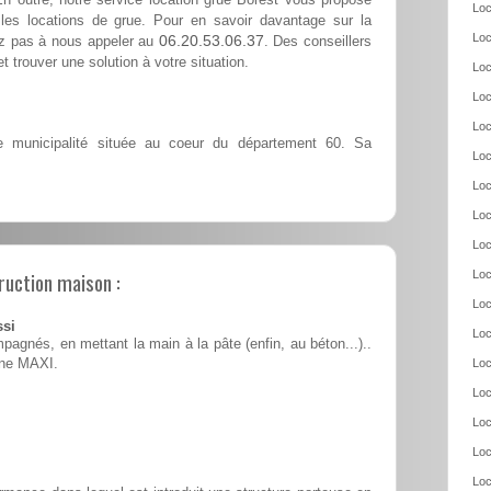
Loc
les locations de grue. Pour en savoir davantage sur la
Loc
06.20.53.06.37
tez pas à nous appeler au
. Des conseillers
t trouver une solution à votre situation.
Loc
Loc
Loc
 municipalité située au coeur du département 60. Sa
Loc
Loc
Loc
Loc
ruction maison :
Loc
Loc
ssi
Loc
pagnés, en mettant la main à la pâte (enfin, au béton...)..
ine MAXI.
Loc
Loc
Loc
Loc
Loc