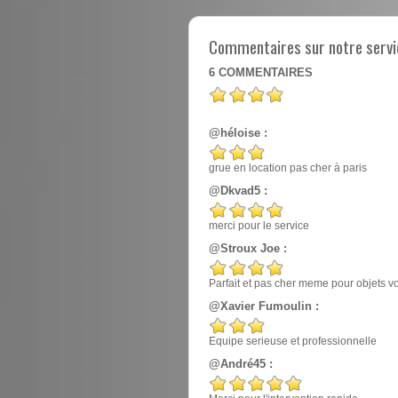
Commentaires sur notre servic
6
COMMENTAIRES
@héloise :
grue en location pas cher à paris
@Dkvad5 :
merci pour le service
@Stroux Joe :
Parfait et pas cher meme pour objets v
@Xavier Fumoulin :
Equipe serieuse et professionnelle
@André45 :