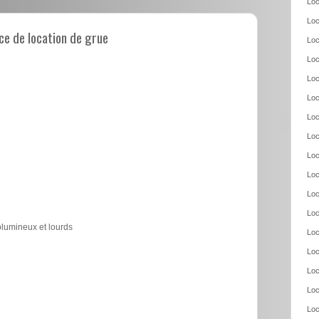
Loc
Loc
e de location de grue
Loc
Loc
Loc
Loc
Loc
Loc
Loc
Loc
Loc
Loc
olumineux et lourds
Loc
Loc
Loc
Loc
Loc