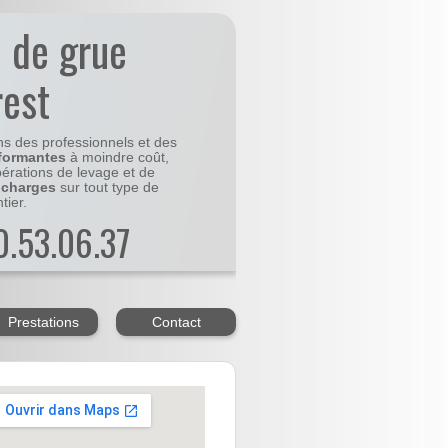
n de grue
rest
ns des professionnels et des
formantes
à moindre coût,
pérations de levage et de
 charges
sur tout type de
tier.
20.53.06.37
Prestations
Contact