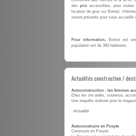
des
prix
accessibles, pour toutes 
location de grue sur Borest, n'hési
seront présents pour vous accueillir e
Pour information,
Borest est une
population est de 300 habitants.
Actualités construction / dest
Autoconstruction : les femmes au
Elles les ont aidés, soutenus, accom
Une enquête réalisée pour le magaz
-
Actualité
Autoconstruire en Posyte
Construire en Posyte