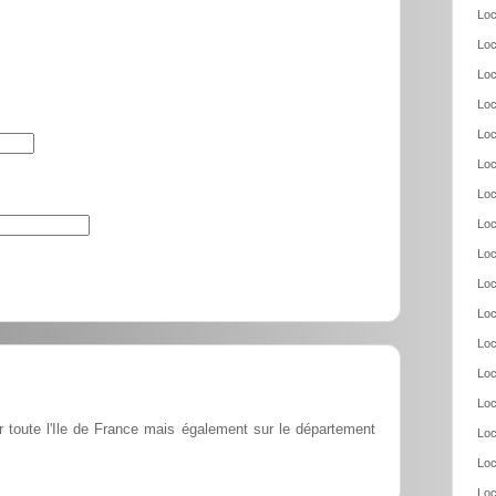
Loc
Loc
Loc
Loc
Loc
Loc
Loc
Loc
Loc
Loc
Loc
Loc
Loc
Loc
ur toute l'Ile de France mais également sur le département
Loc
Loc
Loc