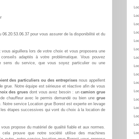
Loc
Loc
r
Loc
Loc
06.20.53.06.37
au
pour vous assurer de la disponibilité et du
Loc
Loc
t
vous aiguillera lors de votre choix et vous proposera une
s conseils adaptés à votre problématique. Vous pouvez
Loc
re sens du service, que vous soyez particulier ou une
Loc
Loc
oient des particuliers ou des entreprises
nous appellent
Loc
e grue. Notre équipe est sérieuse et réactive afin de vous
Loc
hoix des grues
dont vous avez besoin : un
camion grue
s de chauffeur avec le permis demandé ou bien une
grue
Loc
e
. Notre service Location grue Borest est experte en levage
Loc
 les étapes successives qui vont du choix à la location de
Loc
Loc
vous propose du matériel de qualité fiable et aux normes.
cela prouve que notre société utilise des machines
Loc
n outre, notre service location grue Borest vous propose