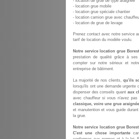
- location de grue de type araignée
- location grue mobile
- location grue spéciale chantier
- location camion grue avec chauffeu
- location de grue de levage
Prenez contact avec notre service 
tarif de location du modèle voulu.
Notre service location grue Bores
prestation de qualité grâce à se
compter sur notre sérieux et not
entreprise de bâtiment.
La majorité de nos clients,
qu'ils s
lorsqu'ils ont une demande urgente d
dispenser des conseils quant
aux c
avec chauffeur si vous n'avez pa
classique, voire une grue araigné
et manutention et vous guide durant
la grue.
Notre service location grue Borest
C'est une chose importante
car 
conformes aux normes et à la loi. E