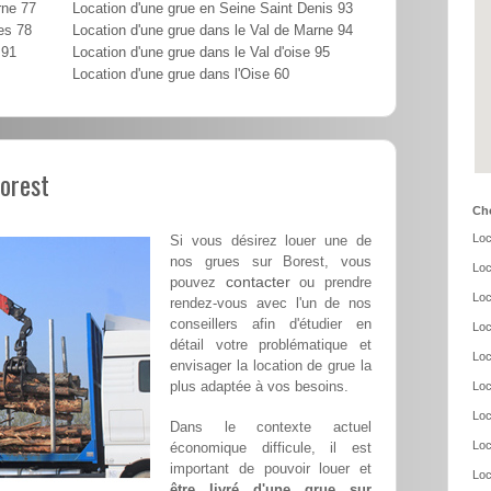
rne 77
Location d'une grue en Seine Saint Denis 93
es 78
Location d'une grue dans le Val de Marne 94
 91
Location d'une grue dans le Val d'oise 95
Location d'une grue dans l'Oise 60
Borest
Cho
Loc
Si vous désirez louer une de
nos grues sur Borest, vous
Loc
contacter
pouvez
ou prendre
Loc
rendez-vous avec l'un de nos
conseillers afin d'étudier en
Loc
détail votre problématique et
Loc
envisager la location de grue la
plus adaptée à vos besoins.
Loc
Loc
Dans le contexte actuel
Loc
économique difficule, il est
important de pouvoir louer et
Loc
être livré d'une grue sur