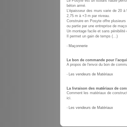
Le Posyte est un isolant haute perfo
béton armé.
L'épaisseur des murs varie de 20 à 
2,75 m à +3 m par niveau.
Construire en Posyte offre plusieurs 
ou partie par une entreprise de maço
Un montage facile et sans pénibilit
Il permet un gain de temps (…)
-
Maçonnerie
Le bon de commande pour l'acquis
A propos de l'envoi du bon de comma
-
Les vendeurs de Matériaux
La livraison des matériaux de con
Comment les matériaux de constructio
ici.
-
Les vendeurs de Matériaux