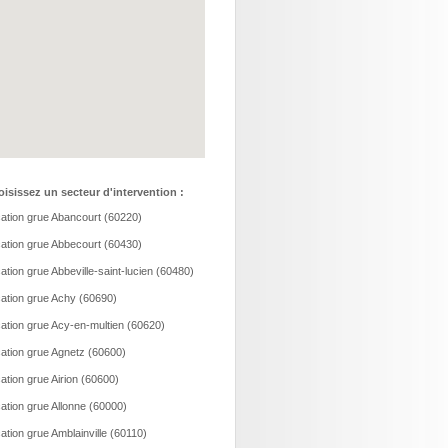
isissez un secteur d'intervention :
ation grue Abancourt (60220)
ation grue Abbecourt (60430)
ation grue Abbeville-saint-lucien (60480)
ation grue Achy (60690)
ation grue Acy-en-multien (60620)
ation grue Agnetz (60600)
ation grue Airion (60600)
ation grue Allonne (60000)
ation grue Amblainville (60110)