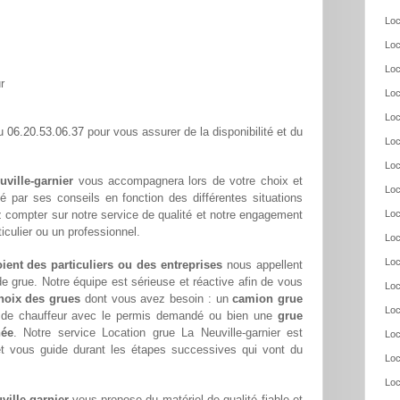
Loc
Loc
Loc
r
Loc
Loc
06.20.53.06.37
au
pour vous assurer de la disponibilité et du
Loc
Loc
uville-garnier
vous accompagnera lors de votre choix et
Loc
té par ses conseils en fonction des différentes situations
 compter sur notre service de qualité et notre engagement
Loc
culier ou un professionnel.
Loc
Loc
oient des particuliers ou des entreprises
nous appellent
e grue. Notre équipe est sérieuse et réactive afin de vous
Loc
hoix des grues
dont vous avez besoin : un
camion grue
Loc
s de chauffeur avec le permis demandé ou bien une
grue
née
. Notre service Location grue La Neuville-garnier est
Loc
et vous guide durant les étapes successives qui vont du
Loc
Loc
ville-garnier
vous propose du matériel de qualité fiable et