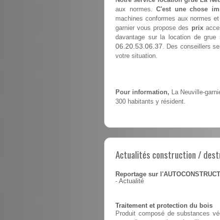
aux normes.
C'est une chose im
machines conformes aux normes et à 
garnier vous propose des
prix
acces
davantage sur la location de grue 
06.20.53.06.37
. Des conseillers se
votre situation.
Pour information,
La Neuville-garni
300 habitants y résident.
Actualités construction / dest
Reportage sur l'AUTOCONSTRUC
-
Actualité
Traitement et protection du bois
Produit composé de substances végé