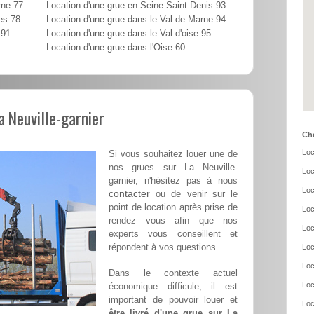
rne 77
Location d'une grue en Seine Saint Denis 93
es 78
Location d'une grue dans le Val de Marne 94
 91
Location d'une grue dans le Val d'oise 95
Location d'une grue dans l'Oise 60
a Neuville-garnier
Cho
Loc
Si vous souhaitez louer une de
nos grues sur La Neuville-
Loc
garnier, n'hésitez pas à nous
Loc
contacter
ou de venir sur le
point de location après prise de
Loc
rendez vous afin que nos
Loc
experts vous conseillent et
répondent à vos questions.
Loc
Loc
Dans le contexte actuel
Loc
économique difficule, il est
important de pouvoir louer et
Loc
être livré d'une grue sur La