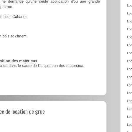
 et ne demande qu'une seule application d'où une grande
Loc
g terme.
Loc
e-bois
,
Cabanes
Loc
Loc
 bois et ciment.
Loc
Loc
Loc
ition des matériaux
Loc
nde dans le cadre de l'acquisition des matériaux.
Loc
Loc
Loc
Loc
Loc
e de location de grue
Loc
Loc
Loc