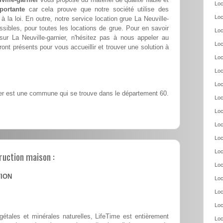
Loc
portante
car cela prouve que notre société utilise des
Loc
la loi. En outre, notre service location grue La Neuville-
sibles, pour toutes les locations de grue. Pour en savoir
Loc
sur La Neuville-garnier, n'hésitez pas à nous appeler au
Loc
ront présents pour vous accueillir et trouver une solution à
Loc
Loc
Loc
er est une commune qui se trouve dans le département 60.
Loc
Loc
Loc
Loc
Loc
ruction maison :
Loc
TION
Loc
Loc
Loc
tales et minérales naturelles, LifeTime est entièrement
Loc