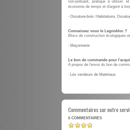
non-polluant, pratique à utiliser,
économie de temps et d'argent à lon
-
Ossature-bois
/
Habitations
,
Ossatur
Connaissez vous le Legnobloc ?
Blocs de construction écologiques en
-
Maçonnerie
Le bon de commande pour l'acquis
A propos de l'envoi du bon de comma
-
Les vendeurs de Matériaux
Commentaires sur notre servic
6
COMMENTAIRES