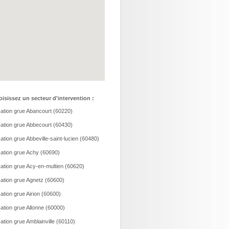
isissez un secteur d'intervention :
ation grue Abancourt (60220)
ation grue Abbecourt (60430)
ation grue Abbeville-saint-lucien (60480)
ation grue Achy (60690)
ation grue Acy-en-multien (60620)
ation grue Agnetz (60600)
ation grue Airion (60600)
ation grue Allonne (60000)
ation grue Amblainville (60110)