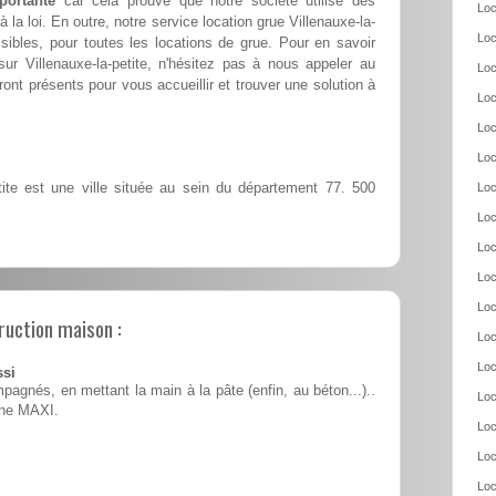
portante
car cela prouve que notre société utilise des
Loc
a loi. En outre, notre service location grue Villenauxe-la-
Loc
ibles, pour toutes les locations de grue. Pour en savoir
ur Villenauxe-la-petite, n'hésitez pas à nous appeler au
Loc
ront présents pour vous accueillir et trouver une solution à
Loc
Loc
Loc
tite est une ville située au sein du département 77. 500
Loc
Loc
Loc
Loc
Loc
ruction maison :
Loc
Loc
ssi
pagnés, en mettant la main à la pâte (enfin, au béton...)..
Loc
ine MAXI.
Loc
Loc
Loc