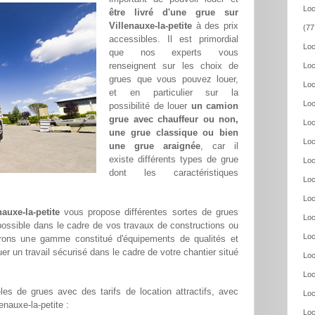
Loc
être livré d'une grue sur
Villenauxe-la-petite
à des prix
(77
accessibles. Il est primordial
Loc
que nos experts vous
renseignent sur les choix de
Loc
grues que vous pouvez louer,
Loc
et en particulier sur la
Loc
possibilité de louer
un camion
grue avec chauffeur ou non,
Loc
une grue classique ou bien
Loc
une grue araignée
, car il
existe différents types de grue
Loc
dont les caractéristiques
Loc
Loc
auxe-la-petite
vous propose différentes sortes de grues
Loc
 possible dans le cadre de vos travaux de constructions ou
Loc
frons une gamme constitué d'équipements de qualités et
er un travail sécurisé dans le cadre de votre chantier situé
Loc
Loc
es de grues avec des tarifs de location attractifs, avec
Loc
lenauxe-la-petite :
Loc