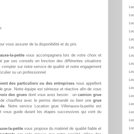
Loc
Loc
Loc
r
Loc
Loc
ur vous assurer de la disponibilité et du prix.
Loc
auxe-la-petite
vous accompagnera lors de votre choix et
Loc
té par ses conseils en fonction des différentes situations
Loc
 compter sur notre service de qualité et notre engagement
Loc
culier ou un professionnel.
Loc
oient des particuliers ou des entreprises
nous appellent
Loc
e grue. Notre équipe est sérieuse et réactive afin de vous
hoix des grues
dont vous avez besoin : un
camion grue
Loc
s de chauffeur avec le permis demandé ou bien une
grue
Loc
née
. Notre service Location grue Villenauxe-la-petite est
et vous guide durant les étapes successives qui vont du
Loc
Loc
uxe-la-petite
vous propose du matériel de qualité fiable et
Loc