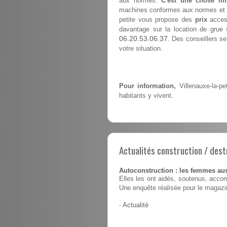
aux normes.
C'est une chose im
machines conformes aux normes et à l
petite vous propose des
prix
access
davantage sur la location de grue s
06.20.53.06.37
. Des conseillers se
votre situation.
Pour information,
Villenauxe-la-pe
habitants y vivent.
Actualités construction / dest
Autoconstruction : les femmes au
Elles les ont aidés, soutenus, accom
Une enquête réalisée pour le magaz
-
Actualité