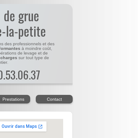
n de grue
e-la-petite
ns des professionnels et des
formantes
à moindre coût,
pérations de levage et de
 charges
sur tout type de
tier.
20.53.06.37
Prestations
Contact