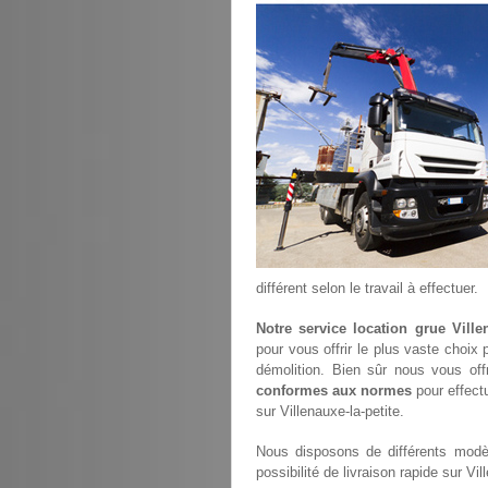
différent selon le travail à effectuer.
Notre service location grue Villen
pour vous offrir le plus vaste choix
démolition. Bien sûr nous vous of
conformes aux normes
pour effectu
sur Villenauxe-la-petite.
Nous disposons de différents modèl
possibilité de livraison rapide sur Vil