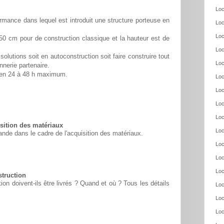
Loc
rmance dans lequel est introduit une structure porteuse en
Loc
Loc
50 cm pour de construction classique et la hauteur est de
Loc
solutions soit en autoconstruction soit faire construire tout
Loc
nnerie partenaire.
é en 24 à 48 h maximum.
Loc
Loc
Loc
Loc
ition des matériaux
Loc
nde dans le cadre de l'acquisition des matériaux.
Loc
Loc
Loc
struction
n doivent-ils être livrés ? Quand et où ? Tous les détails
Loc
Loc
Loc