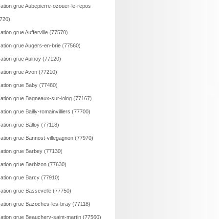
ation grue Aubepierre-ozouer-le-repos
720)
ation grue Aufferville (77570)
ation grue Augers-en-brie (77560)
ation grue Aulnoy (77120)
ation grue Avon (77210)
ation grue Baby (77480)
ation grue Bagneaux-sur-loing (77167)
ation grue Bailly-romainvilliers (77700)
ation grue Balloy (77118)
ation grue Bannost-villegagnon (77970)
ation grue Barbey (77130)
ation grue Barbizon (77630)
ation grue Barcy (77910)
ation grue Bassevelle (77750)
ation grue Bazoches-les-bray (77118)
ation grue Beauchery-saint-martin (77560)