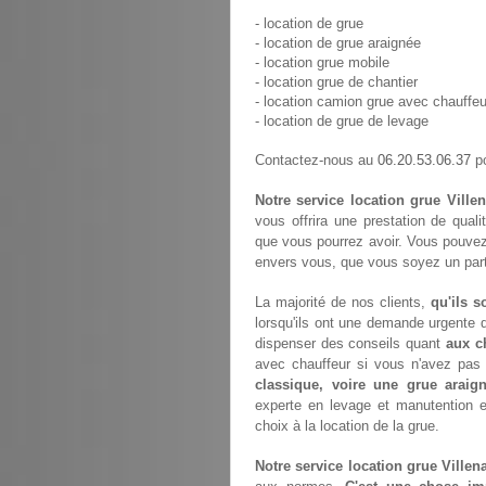
- location de grue
- location de grue araignée
- location grue mobile
- location grue de chantier
- location camion grue avec chauffeu
- location de grue de levage
06.20.53.06.37
Contactez-nous au
po
Notre service location grue Villen
vous offrira une prestation de quali
que vous pourrez avoir. Vous pouvez
envers vous, que vous soyez un parti
La majorité de nos clients,
qu'ils s
lorsqu'ils ont une demande urgente d
dispenser des conseils quant
aux c
avec chauffeur si vous n'avez pa
classique, voire une grue araig
experte en levage et manutention 
choix à la location de la grue.
Notre service location grue Villena