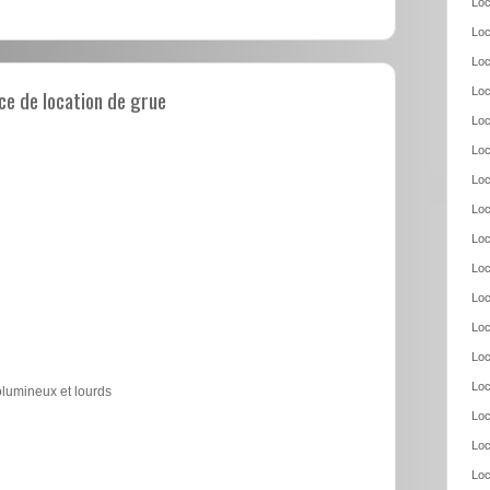
Loc
Loc
Loc
e de location de grue
Loc
Loc
Loc
Loc
Loc
Loc
Loc
Loc
Loc
Loc
Loc
olumineux et lourds
Loc
Loc
Loc