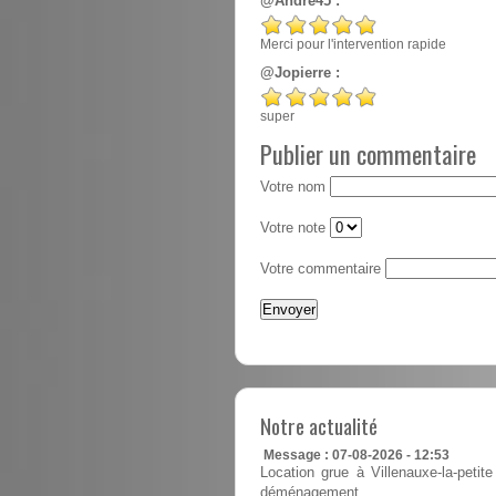
@André45 :
Merci pour l'intervention rapide
@Jopierre :
super
Publier un commentaire
Votre nom
Votre note
Votre commentaire
Notre actualité
Message : 07-08-2026 - 12:53
Location grue à Villenauxe-la-petit
déménagement