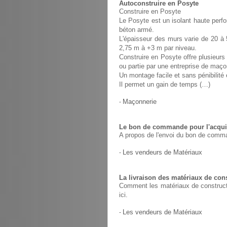
Autoconstruire en Posyte
Construire en Posyte
Le Posyte est un isolant haute perfo
béton armé.
L'épaisseur des murs varie de 20 à 
2,75 m à +3 m par niveau.
Construire en Posyte offre plusieurs 
ou partie par une entreprise de maço
Un montage facile et sans pénibilit
Il permet un gain de temps (…)
-
Maçonnerie
Le bon de commande pour l'acquis
A propos de l'envoi du bon de comma
-
Les vendeurs de Matériaux
La livraison des matériaux de con
Comment les matériaux de constructio
ici.
-
Les vendeurs de Matériaux