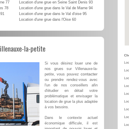
rne 77
Location d'une grue en Seine Saint Denis 93
es 78
Location d'une grue dans le Val de Marne 94
 91
Location d'une grue dans le Val d'oise 95
Location d'une grue dans l'Oise 60
illenauxe-la-petite
Cho
Loc
Si vous désirez louer une de
nos grues sur Villenauxe-la-
Loc
contacter
petite, vous pouvez
Loc
ou prendre rendez-vous avec
l'un de nos conseillers afin
Loc
d'étudier en détail votre
Loc
problématique et envisager la
location de grue la plus adaptée
Loc
à vos besoins.
Loc
Loc
Dans le contexte actuel
économique difficule, il est
Loc
important de pouvoir louer et