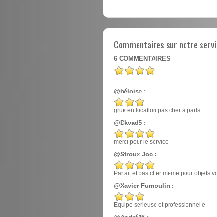
Commentaires sur notre servic
6
COMMENTAIRES
@héloise :
grue en location pas cher à paris
@Dkvad5 :
merci pour le service
@Stroux Joe :
Parfait et pas cher meme pour objets v
@Xavier Fumoulin :
Equipe serieuse et professionnelle