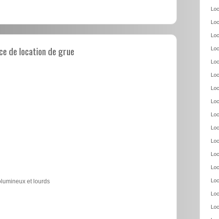
Loc
Loc
Loc
e de location de grue
Loc
Loc
Loc
Loc
Loc
Loc
Loc
Loc
Loc
Loc
Loc
olumineux et lourds
Loc
Loc