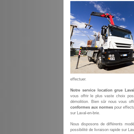
effectuer.
Notre service location grue Laval
vous offrir le plus vaste choix po
démolition. Bien sûr nous vous of
conformes aux normes
pour effectu
sur Laval-en-brie.
Nous disposons de différents modèl
possibilité de livraison rapide sur Lav