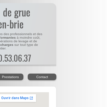
n de grue
en-brie
ns des professionnels et des
formantes
à moindre coût,
pérations de levage et de
 charges
sur tout type de
tier.
20.53.06.37
Prestations
Contact