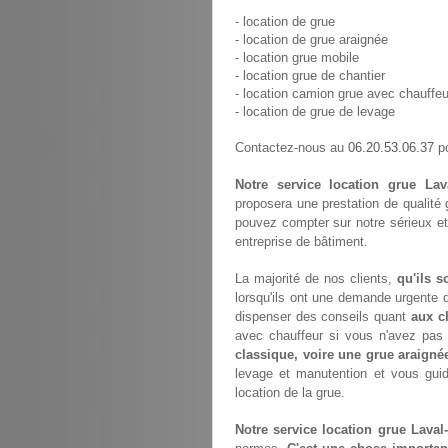
- location de grue
- location de grue araignée
- location grue mobile
- location grue de chantier
- location camion grue avec chauffeu
- location de grue de levage
06.20.53.06.37
Contactez-nous au
po
Notre service location grue Lava
proposera une prestation de qualité
pouvez compter sur notre sérieux et
entreprise de bâtiment.
La majorité de nos clients,
qu'ils s
lorsqu'ils ont une demande urgente d
dispenser des conseils quant
aux c
avec chauffeur si vous n'avez pa
classique, voire une grue araigné
levage et manutention et vous gui
location de la grue.
Notre service location grue Laval-