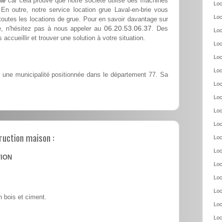
te
car cela prouve que notre société utilise des machines
Loc
En outre, notre service location grue Laval-en-brie vous
Loc
outes les locations de grue. Pour en savoir davantage sur
06.20.53.06.37
ie, n'hésitez pas à nous appeler au
. Des
Loc
accueillir et trouver une solution à votre situation.
Loc
Loc
Loc
t une municipalité positionnée dans le département 77. Sa
Loc
Loc
Loc
Loc
ruction maison :
Loc
Loc
TION
Loc
Loc
Loc
 bois et ciment.
Loc
Loc