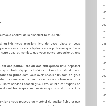
Loc
Loc
Loc
r
Loc
Loc
ur vous assurer de la disponibilité et du prix.
Loc
l-en-brie
vous aiguillera lors de votre choix et vous
Loc
 grâce à ses conseils adaptés à votre problématique. Vous
Loc
 notre sens du service, que vous soyez particulier ou une
Loc
Loc
oient des particuliers ou des entreprises
nous appellent
Loc
e grue. Notre équipe est sérieuse et réactive afin de vous
hoix des grues
dont vous avez besoin : un
camion grue
Loc
s de chauffeur avec le permis demandé ou bien une
grue
Loc
e
. Notre service Location grue Laval-en-brie est experte en
de durant les étapes successives qui vont du choix à la
Loc
Loc
en-brie
vous propose du matériel de qualité fiable et aux
Loc