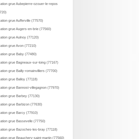
ation grue Aubepierre-ozouer-le-repos
720)
ation grue Aufferville (77570)
ation grue Augers-en-brie (77560)
ation grue Aulnoy (77120)
ation grue Avon (77210)
ation grue Baby (77480)
ation grue Bagneaux-sur-loing (77167)
ation grue Bailly-romainvilliers (77700)
ation grue Balloy (77118)
ation grue Bannost-villegagnon (77970)
ation grue Barbey (77130)
ation grue Barbizon (77630)
ation grue Barcy (77910)
ation grue Bassevelle (77750)
ation grue Bazoches-les-bray (77118)
ation grue Beauchery-saint-martin (77560)