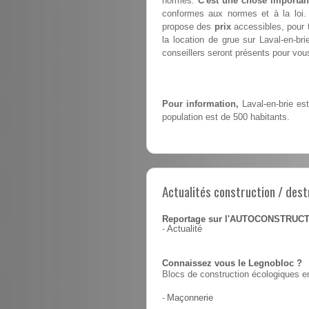
normes.
C'est une chose importan
conformes aux normes et à la loi. 
propose des
prix
accessibles, pour t
la location de grue sur Laval-en-br
conseillers seront présents pour vous 
Pour information,
Laval-en-brie es
population est de 500 habitants.
Actualités construction / dest
Reportage sur l'AUTOCONSTRUC
-
Actualité
Connaissez vous le Legnobloc ?
Blocs de construction écologiques en
-
Maçonnerie