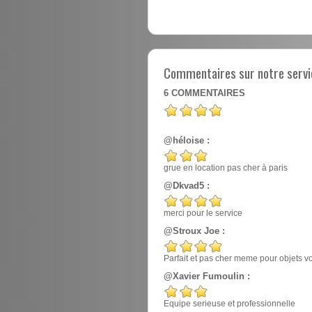
Commentaires sur notre servic
6
COMMENTAIRES
@héloise :
grue en location pas cher à paris
@Dkvad5 :
merci pour le service
@Stroux Joe :
Parfait et pas cher meme pour objets v
@Xavier Fumoulin :
Equipe serieuse et professionnelle