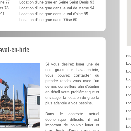
rne 77
Location d'une grue en Seine Saint Denis 93
es 78
Location d'une grue dans le Val de Marne 94
 91
Location d'une grue dans le Val d'oise 95
Location d'une grue dans l'Oise 60
aval-en-brie
Cho
Loc
Si vous désirez louer une de
nos grues sur Laval-en-brie,
Loc
contacter
vous pouvez
ou
Loc
prendre rendez-vous avec l'un
de nos conseillers afin d'étudier
Loc
en détail votre problématique et
Loc
envisager la location de grue la
plus adaptée à vos besoins.
Loc
Loc
Dans le contexte actuel
Loc
économique difficule, il est
important de pouvoir louer et
Loc
être livré d'une grue sur