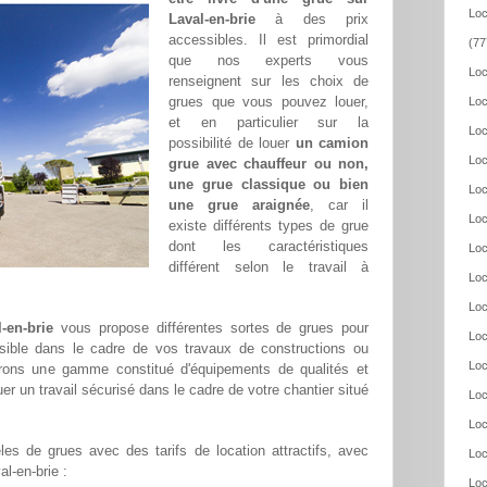
Loc
Laval-en-brie
à des prix
accessibles. Il est primordial
(77
que nos experts vous
Loc
renseignent sur les choix de
grues que vous pouvez louer,
Loc
et en particulier sur la
Loc
possibilité de louer
un camion
Loc
grue avec chauffeur ou non,
une grue classique ou bien
Loc
une grue araignée
, car il
Loc
existe différents types de grue
dont les caractéristiques
Loc
différent selon le travail à
Loc
Loc
-en-brie
vous propose différentes sortes de grues pour
Loc
ssible dans le cadre de vos travaux de constructions ou
Loc
frons une gamme constitué d'équipements de qualités et
er un travail sécurisé dans le cadre de votre chantier situé
Loc
Loc
es de grues avec des tarifs de location attractifs, avec
Loc
al-en-brie :
Loc