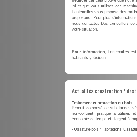
négliger
car cela prouve que notre 
loi et que vous utilisez ces machin
Fontenailles vous propose des
tarifs
proposons. Pour plus d'informations
nous contacter. Des conseillers sero
votre situation.
Pour information,
Fontenailles est
habitants y résident.
Actualités construction / dest
Traitement et protection du bois
Produit composé de substances végé
non-polluant, pratique à utiliser,
économie de temps et d'argent à lon
-
Ossature-bois
/
Habitations
,
Ossatur