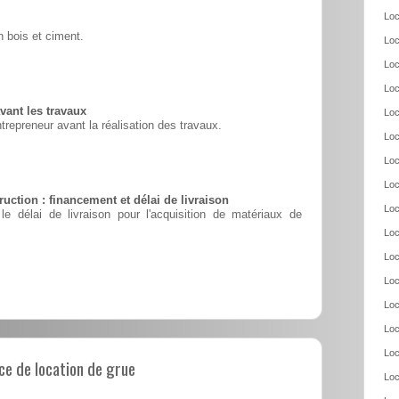
Loc
 bois et ciment.
Loc
Loc
Loc
vant les travaux
Loc
ntrepreneur avant la réalisation des travaux.
Loc
Loc
Loc
uction : financement et délai de livraison
Loc
le délai de livraison pour l'acquisition de matériaux de
Loc
Loc
Loc
Loc
Loc
Loc
e de location de grue
Loc