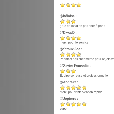
@héloise :
grue en location pas cher à paris
@Dkvad5 :
merci pour le service
@Stroux Joe :
Parfait et pas cher meme pour objets v
@Xavier Fumoulin :
Equipe serieuse et professionnelle
@André45 :
Merci pour l'intervention rapide
@Jopierre :
super