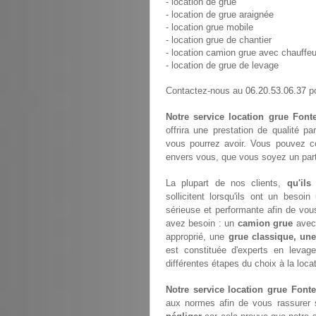
- location de grue
- location de grue araignée
- location grue mobile
- location grue de chantier
- location camion grue avec chauffeu
- location de grue de levage
06.20.53.06.37
Contactez-nous au
po
Notre service location grue Fonte
offrira une prestation de qualité p
vous pourrez avoir. Vous pouvez c
envers vous, que vous soyez un parti
La plupart de nos clients,
qu'ils
sollicitent lorsqu'ils ont un bes
sérieuse et performante afin de vou
avez besoin : un
camion grue
avec 
approprié, une
grue classique, une
est constituée d'experts en leva
différentes étapes du choix à la loca
Notre service location grue Fonte
aux normes afin de vous rassurer s