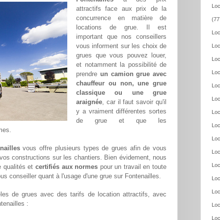
Loc
attractifs face aux prix de la
concurrence en matière de
(77
locations de grue. Il est
Loc
important que nos conseillers
vous informent sur les choix de
Loc
grues que vous pouvez louer,
Loc
et notamment la possibilité de
Loc
prendre
un camion grue avec
chauffeur ou non, une grue
Loc
classique ou une grue
Loc
araignée
, car il faut savoir qu'il
y a vraiment différentes sortes
Loc
de grue et que les
Loc
mes.
Loc
nailles
vous offre plusieurs types de grues afin de vous
Loc
r vos constructions sur les chantiers. Bien évidement, nous
Loc
 qualités et
certifiés aux normes
pour un travail en toute
s conseiller quant à l'usage d'une grue sur Fontenailles.
Loc
Loc
es de grues avec des tarifs de location attractifs, avec
tenailles :
Loc
Loc