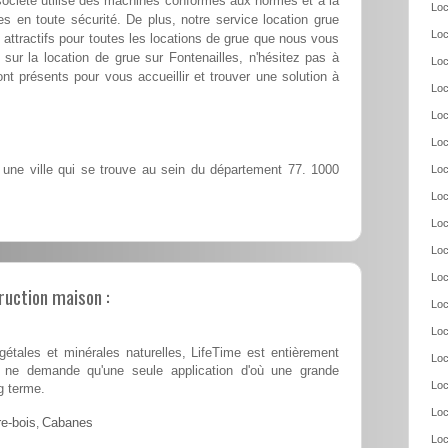
société utilise des machines conformes aux normes et à la
Loc
es en toute sécurité. De plus, notre service location grue
Loc
attractifs pour toutes les locations de grue que nous vous
 sur la location de grue sur Fontenailles, n'hésitez pas à
Loc
nt présents pour vous accueillir et trouver une solution à
Loc
Loc
Loc
 une ville qui se trouve au sein du département 77. 1000
Loc
Loc
Loc
Loc
Loc
ruction maison :
Loc
Loc
tales et minérales naturelles, LifeTime est entièrement
Loc
 et ne demande qu'une seule application d'où une grande
Loc
g terme.
Loc
e-bois
,
Cabanes
Loc