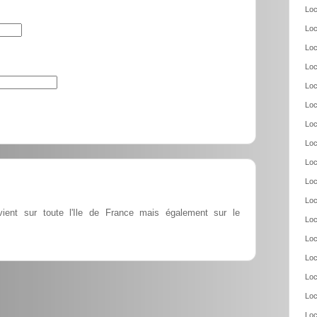
Loc
Loc
Loc
Loc
Loc
Loc
Loc
Loc
Loc
Loc
Loc
rvient sur toute l'Ile de France mais également sur le
Loc
Loc
Loc
Loc
Loc
Loc