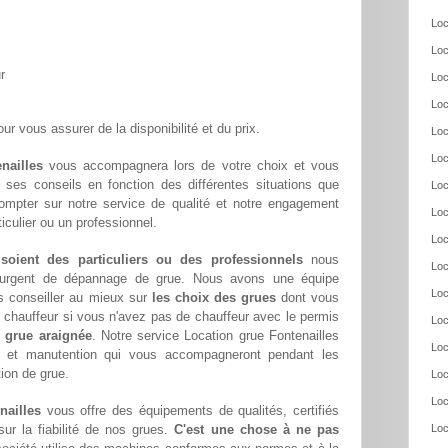
Loc
Loc
r
Loc
Loc
ur vous assurer de la disponibilité et du prix.
Loc
Loc
nailles
vous accompagnera lors de votre choix et vous
ar ses conseils en fonction des différentes situations que
Loc
ompter sur notre service de qualité et notre engagement
Loc
culier ou un professionnel.
Loc
 soient des particuliers ou des professionnels
nous
Loc
oin urgent de dépannage de grue. Nous avons une équipe
Loc
s conseiller au mieux sur
les choix des grues
dont vous
chauffeur si vous n'avez pas de chauffeur avec le permis
Loc
 grue araignée
. Notre service Location grue Fontenailles
Loc
ge et manutention qui vous accompagneront pendant les
tion de grue.
Loc
Loc
nailles
vous offre des équipements de qualités, certifiés
ur la fiabilité de nos grues.
C'est une chose à ne pas
Loc