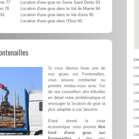
rne 77
Location d'une grue en Seine Saint Denis 93
es 78
Location d'une grue dans le Val de Marne 94
 91
Location d'une grue dans le Val d'oise 95
Location d'une grue dans l'Oise 60
ontenailles
Cho
Loc
Si vous désirez louer une de
nos grues sur Fontenailles,
Loc
contacter
vous pouvez
ou
Loc
prendre rendez-vous avec l'un
de nos conseillers afin d'étudier
Loc
en détail votre problématique et
Loc
envisager la location de grue la
plus adaptée à vos besoins.
Loc
Loc
Etant donné la crise
Loc
économique, vous pourrez
être
livré d'une grue sur
Loc
Fontenailles
à des prix