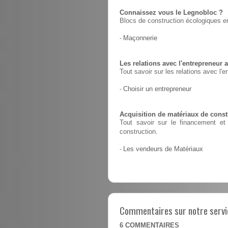
Connaissez vous le Legnobloc ?
Blocs de construction écologiques en
-
Maçonnerie
Les relations avec l'entrepreneur a
Tout savoir sur les relations avec l'e
-
Choisir un entrepreneur
Acquisition de matériaux de constr
Tout savoir sur le financement et 
construction.
-
Les vendeurs de Matériaux
Commentaires sur notre servic
6
COMMENTAIRES