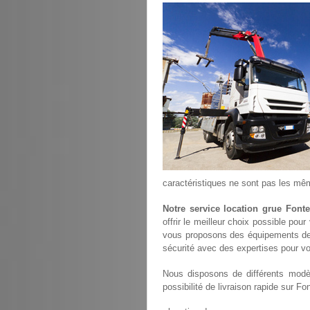
caractéristiques ne sont pas les mê
Notre service location grue Fonte
offrir le meilleur choix possible pou
vous proposons des équipements de
sécurité avec des expertises pour vou
Nous disposons de différents modèl
possibilité de livraison rapide sur Fon