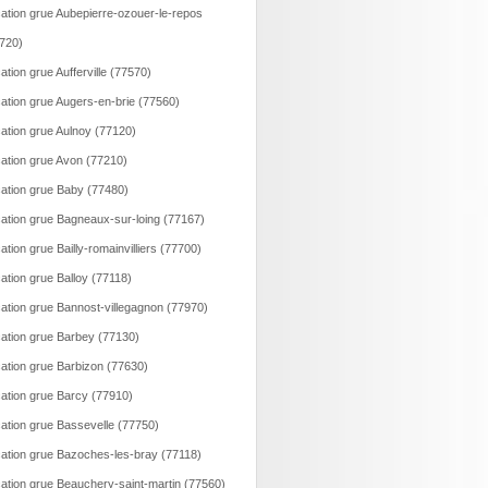
ation grue Aubepierre-ozouer-le-repos
720)
ation grue Aufferville (77570)
ation grue Augers-en-brie (77560)
ation grue Aulnoy (77120)
ation grue Avon (77210)
ation grue Baby (77480)
ation grue Bagneaux-sur-loing (77167)
ation grue Bailly-romainvilliers (77700)
ation grue Balloy (77118)
ation grue Bannost-villegagnon (77970)
ation grue Barbey (77130)
ation grue Barbizon (77630)
ation grue Barcy (77910)
ation grue Bassevelle (77750)
ation grue Bazoches-les-bray (77118)
ation grue Beauchery-saint-martin (77560)