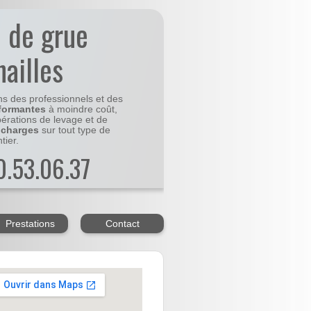
n de grue
nailles
ns des professionnels et des
formantes
à moindre coût,
pérations de levage et de
 charges
sur tout type de
tier.
20.53.06.37
Prestations
Contact