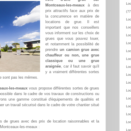
Loc
Montceaux-les-meaux
à des
prix attractifs face aux prix de
(77
la concurrence en matière de
Loc
locations de grue. Il est
important que nos conseillers
Loc
vous informent sur les choix de
Loc
grues que vous pouvez louer,
Loc
et notamment la possibilité de
prendre
un camion grue avec
Loc
chauffeur ou non, une grue
Loc
classique ou une grue
araignée
, car il faut savoir qu'il
Loc
y a vraiment différentes sortes
Loc
 ne sont pas les mêmes.
Loc
ceaux-les-meaux
vous propose différentes sortes de grues
Loc
 possible dans le cadre de vos travaux de constructions ou
Loc
frons une gamme constitué d'équipements de qualités et
er un travail sécurisé dans le cadre de votre chantier situé
Loc
Loc
 de grues avec des prix de location raisonnables et la
Loc
ur Montceaux-les-meaux :
Loc