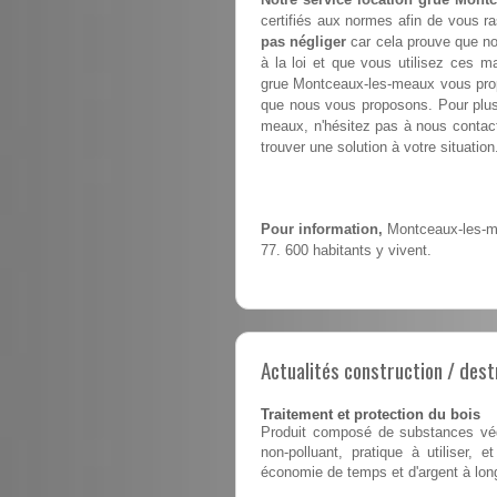
certifiés aux normes afin de vous ra
pas négliger
car cela prouve que no
à la loi et que vous utilisez ces m
grue Montceaux-les-meaux vous pr
que nous vous proposons. Pour plus 
meaux, n'hésitez pas à nous contacte
trouver une solution à votre situation
Pour information,
Montceaux-les-me
77. 600 habitants y vivent.
Actualités construction / dest
Traitement et protection du bois
Produit composé de substances végé
non-polluant, pratique à utiliser,
économie de temps et d'argent à lon