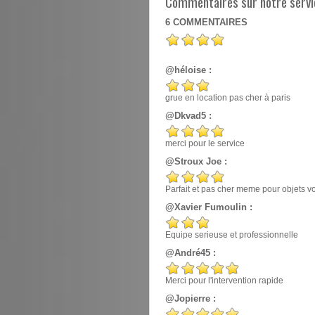
Commentaires sur notre servic
6
COMMENTAIRES
@héloise :
grue en location pas cher à paris
@Dkvad5 :
merci pour le service
@Stroux Joe :
Parfait et pas cher meme pour objets v
@Xavier Fumoulin :
Equipe serieuse et professionnelle
@André45 :
Merci pour l'intervention rapide
@Jopierre :