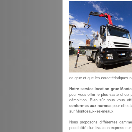
de grue et que les caractéristiques
Notre service location grue Mont
pour vous offrir le plus vaste choix
démolition. Bien sûr nous vous of
conformes aux normes
pour effectu
sur Montceaux-les-meaux.
Nous proposons différentes gammes
possibilité d'un livraison express s