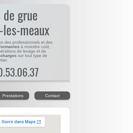
n de grue
-les-meaux
ns des professionnels et des
formantes
à moindre coût,
pérations de levage et de
 charges
sur tout type de
tier.
20.53.06.37
Prestations
Contact