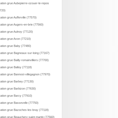
ation grue Aubepierre-ozouer-le-repos
720)
ation grue Aufferville (77570)
ation grue Augers-en-brie (77560)
ation grue Aulnoy (77120)
ation grue Avon (77210)
ation grue Baby (77480)
ation grue Bagneaux-sur-loing (77167)
ation grue Bailly-romainvilliers (77700)
ation grue Balloy (77118)
ation grue Bannost-villegagnon (77970)
ation grue Barbey (77130)
ation grue Barbizon (77630)
ation grue Barcy (77910)
ation grue Bassevelle (77750)
ation grue Bazoches-les-bray (77118)
ation grue Beauchery-saint-martin (77560)