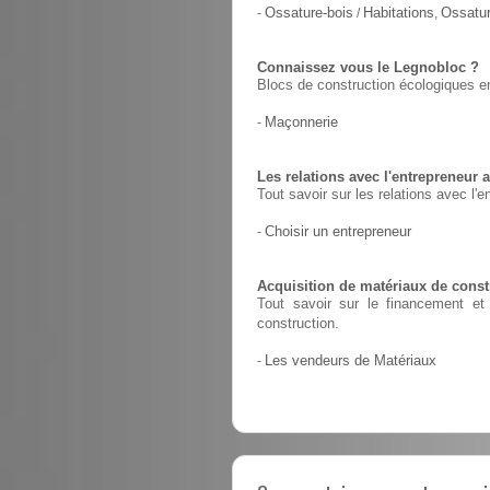
-
Ossature-bois
/
Habitations
,
Ossatur
Connaissez vous le Legnobloc ?
Blocs de construction écologiques en
-
Maçonnerie
Les relations avec l'entrepreneur a
Tout savoir sur les relations avec l'e
-
Choisir un entrepreneur
Acquisition de matériaux de constr
Tout savoir sur le financement et 
construction.
-
Les vendeurs de Matériaux