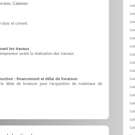
e-bois
,
Cabanes
Loc
Loc
Loc
 bois et ciment.
Loc
Loc
Loc
vant les travaux
ntrepreneur avant la réalisation des travaux.
Loc
Loc
Loc
uction : financement et délai de livraison
Loc
le délai de livraison pour l'acquisition de matériaux de
Loc
Loc
Loc
Loc
Loc
Loc