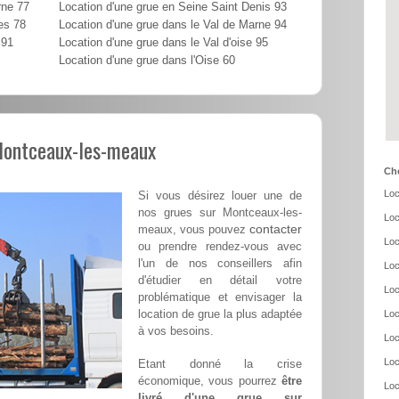
rne 77
Location d'une grue en Seine Saint Denis 93
es 78
Location d'une grue dans le Val de Marne 94
 91
Location d'une grue dans le Val d'oise 95
Location d'une grue dans l'Oise 60
 Montceaux-les-meaux
Cho
Loc
Si vous désirez louer une de
nos grues sur Montceaux-les-
Loc
contacter
meaux, vous pouvez
Loc
ou prendre rendez-vous avec
l'un de nos conseillers afin
Loc
d'étudier en détail votre
Loc
problématique et envisager la
location de grue la plus adaptée
Loc
à vos besoins.
Loc
Loc
Etant donné la crise
économique, vous pourrez
être
Loc
livré d'une grue sur