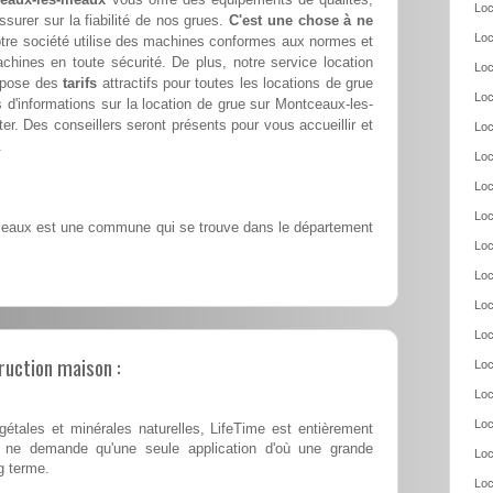
Loc
ssurer sur la fiabilité de nos grues.
C'est une chose à ne
Loc
tre société utilise des machines conformes aux normes et
achines en toute sécurité. De plus, notre service location
Loc
opose des
tarifs
attractifs pour toutes les locations de grue
Loc
d'informations sur la location de grue sur Montceaux-les-
r. Des conseillers seront présents pour vous accueillir et
Loc
.
Loc
Loc
Loc
aux est une commune qui se trouve dans le département
Loc
Loc
Loc
Loc
ruction maison :
Loc
Loc
Loc
tales et minérales naturelles, LifeTime est entièrement
 et ne demande qu'une seule application d'où une grande
Loc
g terme.
Loc