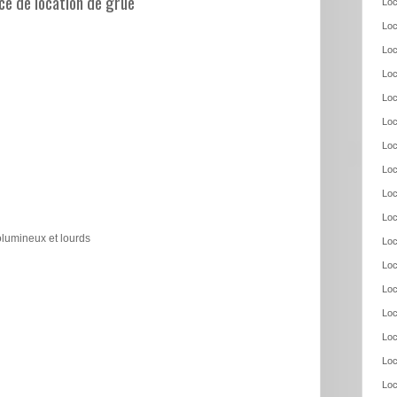
e de location de grue
Loc
Loc
Loc
Loc
Loc
Loc
Loc
Loc
Loc
Loc
olumineux et lourds
Loc
Loc
Loc
Loc
Loc
Loc
Loc