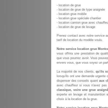
- location de grue
- location de grue de type araignée
- location grue mobile
- location grue spéciale chantier
- location camion grue avec chauffeu
- location de grue de levage
Prenez contact avec notre service 
tarif de location du modèle voulu.
Notre service location grue Mont
vous offrira une prestation de quali
que vous pourrez avoir. Vous pouvez
envers vous, que vous soyez un parti
La majorité de nos clients,
qu'ils s
lorsqu'ils ont une demande urgente d
dispenser des conseils quant
aux c
avec chauffeur si vous n'avez pa
classique, voire une grue araign
experte en levage et manutention 
choix à la location de la grue.
Notre service location grue Mont