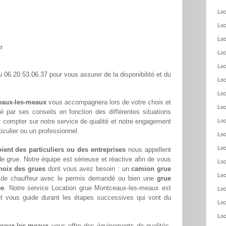
Loc
Loc
Loc
r
Loc
Loc
06.20.53.06.37
au
pour vous assurer de la disponibilité et du
Loc
Loc
ceaux-les-meaux
vous accompagnera lors de votre choix et
Loc
té par ses conseils en fonction des différentes situations
 compter sur notre service de qualité et notre engagement
Loc
culier ou un professionnel.
Loc
Loc
oient des particuliers ou des entreprises
nous appellent
e grue. Notre équipe est sérieuse et réactive afin de vous
Loc
hoix des grues
dont vous avez besoin : un
camion grue
Loc
s de chauffeur avec le permis demandé ou bien une
grue
ée
. Notre service Location grue Montceaux-les-meaux est
Loc
et vous guide durant les étapes successives qui vont du
Loc
Loc
ceaux-les-meaux
vous offre des équipements de qualités,