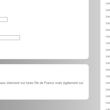
Loc
Loc
Loc
Loc
Loc
Loc
Loc
Loc
Loc
Loc
Loc
Loc
ux intervient sur toute l'Ile de France mais également sur
Loc
Loc
Loc
Loc
Loc