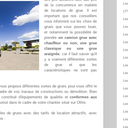
Loc
de la concurrence en matière
de locations de grue. Il est
(77
important que nos conseillers
Loc
vous informent sur les choix de
grues que vous pouvez louer,
Loc
et notamment la possibilité de
Loc
prendre
un camion grue avec
Loc
chauffeur ou non, une grue
classique ou une grue
Loc
araignée
, car il faut savoir qu'il
Loc
y a vraiment différentes sortes
de grue et que les
Loc
caractéristiques ne sont pas
Loc
Loc
ous propose différentes sortes de grues pour vous offrir le
Loc
adre de vos travaux de constructions ou démolition. Bien
Loc
constitué d'équipements de qualités et
conformes aux
urisé dans le cadre de votre chantier situé sur Othis.
Loc
Loc
es de grues avec des tarifs de location attractifs, avec
is :
Loc
Loc