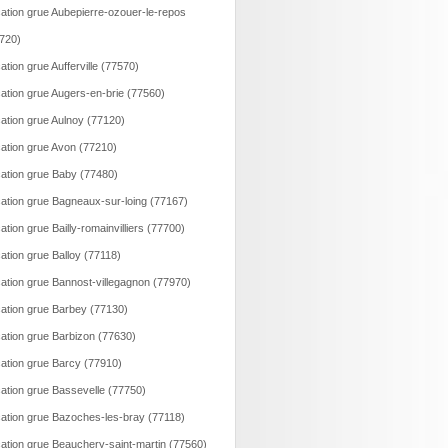
ation grue Aubepierre-ozouer-le-repos
720)
ation grue Aufferville (77570)
ation grue Augers-en-brie (77560)
ation grue Aulnoy (77120)
ation grue Avon (77210)
ation grue Baby (77480)
ation grue Bagneaux-sur-loing (77167)
ation grue Bailly-romainvilliers (77700)
ation grue Balloy (77118)
ation grue Bannost-villegagnon (77970)
ation grue Barbey (77130)
ation grue Barbizon (77630)
ation grue Barcy (77910)
ation grue Bassevelle (77750)
ation grue Bazoches-les-bray (77118)
ation grue Beauchery-saint-martin (77560)