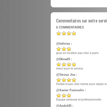
Commentaires sur notre servic
6
COMMENTAIRES
@héloise :
grue en location pas cher à paris
@Dkvad5 :
merci pour le service
@Stroux Joe :
Parfait et pas cher meme pour objets v
@Xavier Fumoulin :
Equipe serieuse et professionnelle
@André45 :