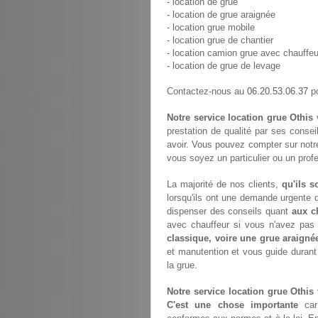
- location de grue
- location de grue araignée
- location grue mobile
- location grue de chantier
- location camion grue avec chauffeu
- location de grue de levage
06.20.53.06.37
Contactez-nous au
po
Notre service location grue Othis
v
prestation de qualité par ses consei
avoir. Vous pouvez compter sur notr
vous soyez un particulier ou un prof
La majorité de nos clients,
qu'ils s
lorsqu'ils ont une demande urgente d
dispenser des conseils quant
aux c
avec chauffeur si vous n'avez pa
classique, voire une grue araigné
et manutention et vous guide durant
la grue.
Notre service location grue Othis
C'est une chose importante
car 