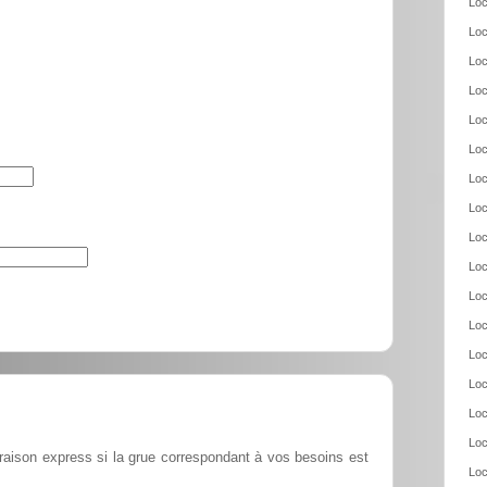
Loc
Loc
Loc
Loc
Loc
Loc
Loc
Loc
Loc
Loc
Loc
Loc
Loc
Loc
Loc
Loc
vraison express si la grue correspondant à vos besoins est
Loc