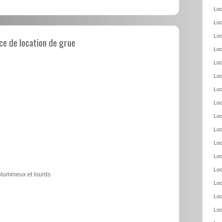
Loc
Loc
Loc
e de location de grue
Loc
Loc
Loc
Loc
Loc
Loc
Loc
Loc
Loc
Loc
olumineux et lourds
Loc
Loc
Loc