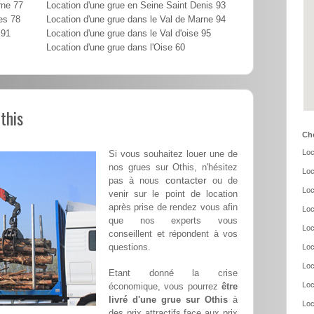
rne 77
Location d'une grue en Seine Saint Denis 93
es 78
Location d'une grue dans le Val de Marne 94
 91
Location d'une grue dans le Val d'oise 95
Location d'une grue dans l'Oise 60
this
Cho
Loc
Si vous souhaitez louer une de
nos grues sur Othis, n'hésitez
Loc
contacter
pas à nous
ou de
Loc
venir sur le point de location
après prise de rendez vous afin
Loc
que nos experts vous
Loc
conseillent et répondent à vos
questions.
Loc
Loc
Etant donné la crise
Loc
économique, vous pourrez
être
livré d'une grue sur Othis
à
Loc
des prix attractifs face aux prix