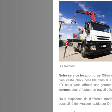
les mêmes.
Notre service location grue Othis
v
plus vaste choix possible dans le c
sûr nous vous offrons une gamme 
normes
pour effectuer un travail séc
Nous disposons de différents modèl
possibilité de livraison rapide sur Oth