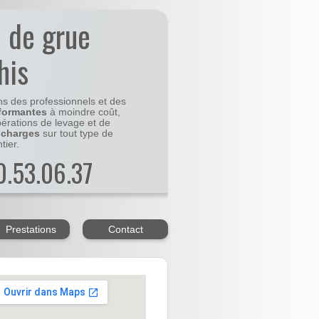
n de grue
his
ns des professionnels et des
formantes
à moindre coût,
pérations de levage et de
 charges
sur tout type de
tier.
20.53.06.37
Prestations
Contact