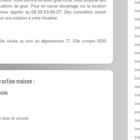
 outre, notre service location grue Othis vous propose des
Loc
cations de grue. Pour en savoir davantage sur la location
Loc
06.20.53.06.37
à nous appeler au
. Des conseillers seront
er une solution à votre situation.
Loc
Loc
Loc
lle située au sein du département 77. Elle compte 6500
Loc
Loc
Loc
Loc
ruction maison :
Loc
Loc
TION
Loc
Loc
Loc
 bois et ciment.
Loc
Loc
Loc