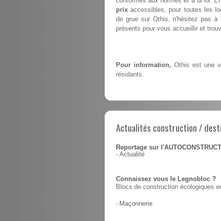
conformes aux normes et à la loi. En
prix
accessibles, pour toutes les lo
de grue sur Othis, n'hésitez pas 
présents pour vous accueillir et trouv
Pour information,
Othis est une vi
résidants.
Actualités construction / dest
Reportage sur l'AUTOCONSTRUC
-
Actualité
Connaissez vous le Legnobloc ?
Blocs de construction écologiques en
-
Maçonnerie