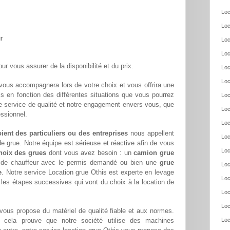
Loc
Loc
r
Loc
Loc
ur vous assurer de la disponibilité et du prix.
Loc
Loc
ous accompagnera lors de votre choix et vous offrira une
ls en fonction des différentes situations que vous pourrez
Loc
e service de qualité et notre engagement envers vous, que
Loc
essionnel.
Loc
oient des particuliers ou des entreprises
nous appellent
Loc
e grue. Notre équipe est sérieuse et réactive afin de vous
Loc
hoix des grues
dont vous avez besoin : un
camion grue
s de chauffeur avec le permis demandé ou bien une
grue
Loc
e
. Notre service Location grue Othis est experte en levage
Loc
 les étapes successives qui vont du choix à la location de
Loc
Loc
vous propose du matériel de qualité fiable et aux normes.
cela prouve que notre société utilise des machines
Loc