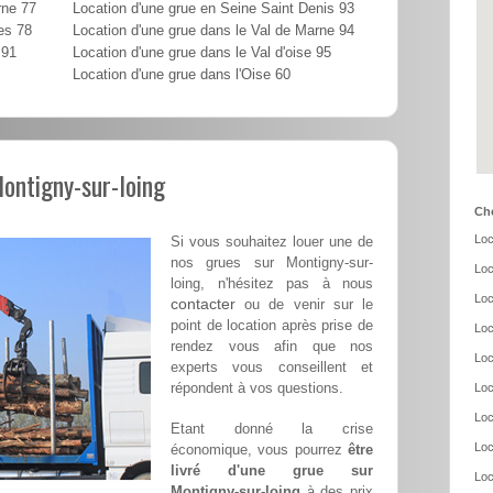
rne 77
Location d'une grue en Seine Saint Denis 93
es 78
Location d'une grue dans le Val de Marne 94
 91
Location d'une grue dans le Val d'oise 95
Location d'une grue dans l'Oise 60
Montigny-sur-loing
Cho
Loc
Si vous souhaitez louer une de
nos grues sur Montigny-sur-
Loc
loing, n'hésitez pas à nous
Loc
contacter
ou de venir sur le
point de location après prise de
Loc
rendez vous afin que nos
Loc
experts vous conseillent et
répondent à vos questions.
Loc
Loc
Etant donné la crise
Loc
économique, vous pourrez
être
livré d'une grue sur
Loc
Montigny-sur-loing
à des prix