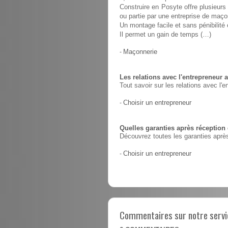
Construire en Posyte offre plusieurs 
ou partie par une entreprise de maço
Un montage facile et sans pénibilit
Il permet un gain de temps (…)
-
Maçonnerie
Les relations avec l'entrepreneur a
Tout savoir sur les relations avec l'e
-
Choisir un entrepreneur
Quelles garanties après réception
Découvrez toutes les garanties après
-
Choisir un entrepreneur
Commentaires sur notre servic