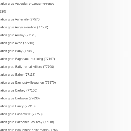
ation grue Aubepierre-ozouer-le-repos
720)
ation grue Aufferville (77570)
ation grue Augers-en-brie (77560)
ation grue Aulnoy (77120)
ation grue Avon (77210)
ation grue Baby (77480)
ation grue Bagneaux-sur-loing (77167)
ation grue Bailly-romainvilliers (77700)
ation grue Balloy (77118)
ation grue Bannost-villegagnon (77970)
ation grue Barbey (77130)
ation grue Barbizon (77630)
ation grue Barcy (77910)
ation grue Bassevelle (77750)
ation grue Bazoches-les-bray (77118)
ation grue Beauchery-saint-martin (77560)