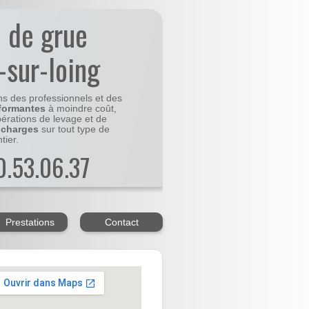
n de grue
-sur-loing
ns des professionnels et des
formantes
à moindre coût,
pérations de levage et de
 charges
sur tout type de
tier.
20.53.06.37
Prestations
Contact