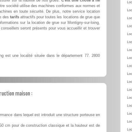
ssurer sur la fiabilité de nos grues.
C'est une chose à ne
Loc
tre société utilise des machines conformes aux normes et
Loc
achines en toute sécurité. De plus, notre service location
se des
tarifs
attractifs pour toutes les locations de grue que
Loc
formations sur la location de grue sur Montigny-sur-loing,
Loc
conseillers seront présents pour vous accueillir et trouver
Loc
Loc
Loc
ng est une localité située dans le département 77. 2800
Loc
Loc
Loc
Loc
Loc
ruction maison :
Loc
Loc
Loc
rmance dans lequel est introduit une structure porteuse en
Loc
50 cm pour de construction classique et la hauteur est de
Loc