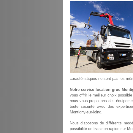
caractéristiques ne sont pas les mê
Notre service location grue Monti
vous offrir le meilleur choix possibl
nous vous proposons des équipemen
toute sécurité avec des expertise
Montigny-sur-loing.
Nous disposons de différents modèl
possibilité de livraison rapide sur Mo