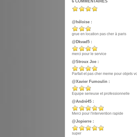
6
COMMENTAIRES
@héloise :
grue en location pas cher à paris
@Dkvad5 :
merci pour le service
@Stroux Joe :
Parfait et pas cher meme pour objets v
@Xavier Fumoulin :
Equipe serieuse et professionnelle
@André45 :
Merci pour l'intervention rapide
@Jopierre :
super