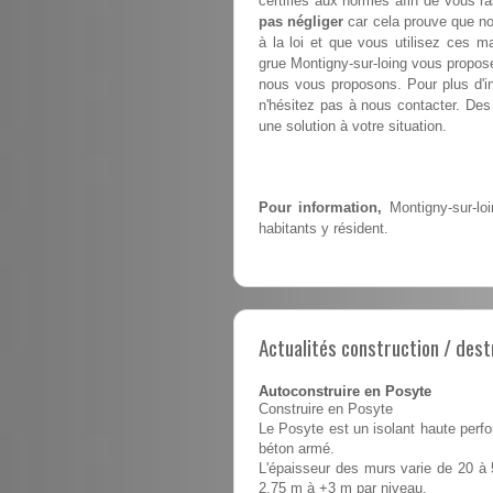
certifiés aux normes afin de vous ra
pas négliger
car cela prouve que no
à la loi et que vous utilisez ces m
grue Montigny-sur-loing vous propo
nous vous proposons. Pour plus d'in
n'hésitez pas à nous contacter. Des 
une solution à votre situation.
Pour information,
Montigny-sur-loi
habitants y résident.
Actualités construction / dest
Autoconstruire en Posyte
Construire en Posyte
Le Posyte est un isolant haute perfo
béton armé.
L'épaisseur des murs varie de 20 à 
2,75 m à +3 m par niveau.