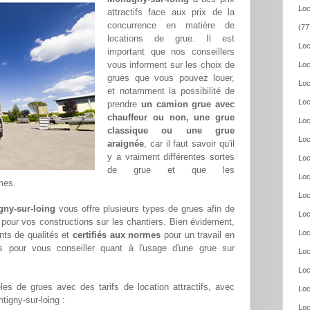
Loc
attractifs face aux prix de la
concurrence en matière de
(77
locations de grue. Il est
Loc
important que nos conseillers
vous informent sur les choix de
Loc
grues que vous pouvez louer,
Loc
et notamment la possibilité de
Loc
prendre
un camion grue avec
chauffeur ou non, une grue
Loc
classique ou une grue
Loc
araignée
, car il faut savoir qu'il
y a vraiment différentes sortes
Loc
de grue et que les
Loc
mes.
Loc
gny-sur-loing
vous offre plusieurs types de grues afin de
Loc
e pour vos constructions sur les chantiers. Bien évidement,
Loc
ts de qualités et
certifiés aux normes
pour un travail en
s pour vous conseiller quant à l'usage d'une grue sur
Loc
Loc
es de grues avec des tarifs de location attractifs, avec
Loc
ntigny-sur-loing :
Loc