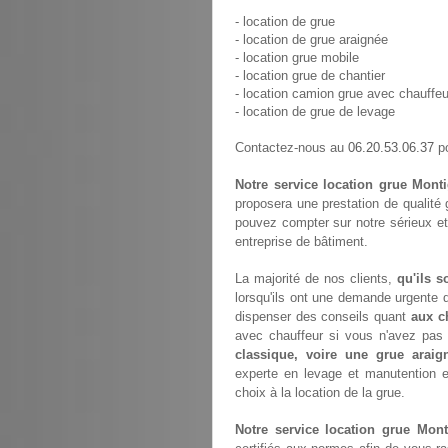
- location de grue
- location de grue araignée
- location grue mobile
- location grue de chantier
- location camion grue avec chauffeu
- location de grue de levage
06.20.53.06.37
Contactez-nous au
po
Notre service location grue Monti
proposera une prestation de qualité
pouvez compter sur notre sérieux et
entreprise de bâtiment.
La majorité de nos clients,
qu'ils s
lorsqu'ils ont une demande urgente d
dispenser des conseils quant
aux c
avec chauffeur si vous n'avez pa
classique, voire une grue araig
experte en levage et manutention 
choix à la location de la grue.
Notre service location grue Mont