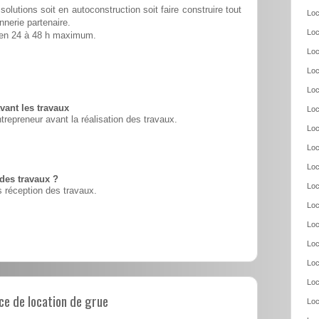
solutions soit en autoconstruction soit faire construire tout
Loc
nnerie partenaire.
Loc
é en 24 à 48 h maximum.
Loc
Loc
Loc
vant les travaux
Loc
ntrepreneur avant la réalisation des travaux.
Loc
Loc
Loc
 des travaux ?
Loc
 réception des travaux.
Loc
Loc
Loc
Loc
Loc
e de location de grue
Loc