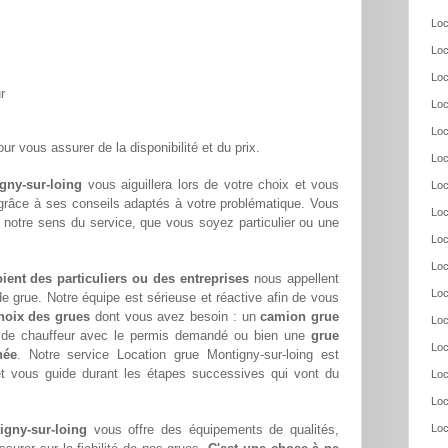
Loc
Loc
Loc
r
Loc
Loc
ur vous assurer de la disponibilité et du prix.
Loc
gny-sur-loing
vous aiguillera lors de votre choix et vous
Loc
 grâce à ses conseils adaptés à votre problématique. Vous
Loc
 notre sens du service, que vous soyez particulier ou une
Loc
Loc
oient des particuliers ou des entreprises
nous appellent
Loc
e grue. Notre équipe est sérieuse et réactive afin de vous
hoix des grues
dont vous avez besoin : un
camion grue
Loc
s de chauffeur avec le permis demandé ou bien une
grue
Loc
née
. Notre service Location grue Montigny-sur-loing est
et vous guide durant les étapes successives qui vont du
Loc
Loc
igny-sur-loing
vous offre des équipements de qualités,
Loc