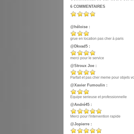
6
COMMENTAIRES
@héloise :
grue en location pas cher à paris
@Dkvad5 :
merci pour le service
@Stroux Joe :
Parfait et pas cher meme pour objets v
@Xavier Fumoulin :
Equipe serieuse et professionnelle
@André45 :
Merci pour l'intervention rapide
@Jopierre :