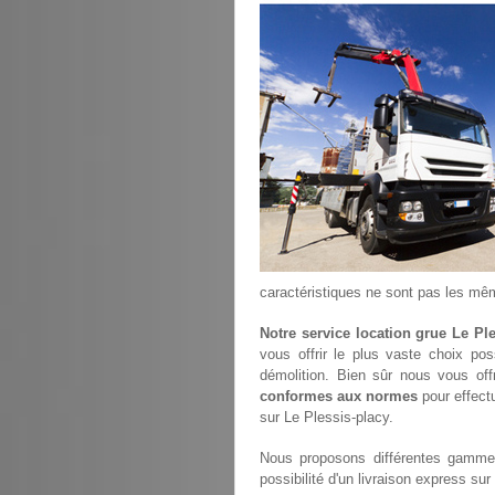
caractéristiques ne sont pas les mê
Notre service location grue Le Pl
vous offrir le plus vaste choix po
démolition. Bien sûr nous vous of
conformes aux normes
pour effectu
sur Le Plessis-placy.
Nous proposons différentes gammes
possibilité d'un livraison express sur