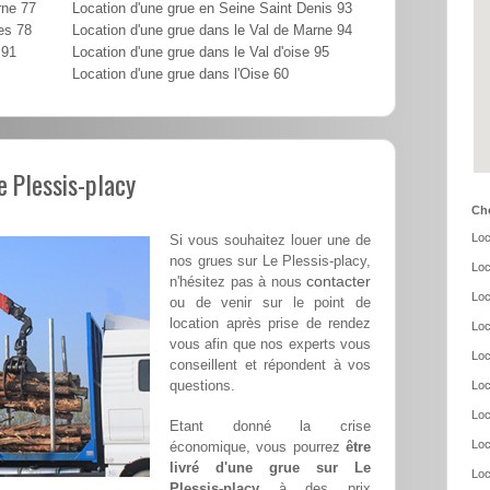
rne 77
Location d'une grue en Seine Saint Denis 93
es 78
Location d'une grue dans le Val de Marne 94
 91
Location d'une grue dans le Val d'oise 95
Location d'une grue dans l'Oise 60
e Plessis-placy
Cho
Loc
Si vous souhaitez louer une de
nos grues sur Le Plessis-placy,
Loc
contacter
n'hésitez pas à nous
Loc
ou de venir sur le point de
location après prise de rendez
Loc
vous afin que nos experts vous
Loc
conseillent et répondent à vos
questions.
Loc
Loc
Etant donné la crise
Loc
économique, vous pourrez
être
livré d'une grue sur Le
Loc
Plessis-placy
à des prix