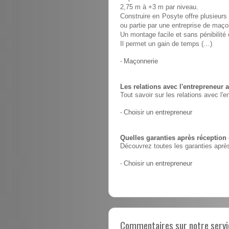
2,75 m à +3 m par niveau.
Construire en Posyte offre plusieurs 
ou partie par une entreprise de maço
Un montage facile et sans pénibilit
Il permet un gain de temps (…)
-
Maçonnerie
Les relations avec l'entrepreneur a
Tout savoir sur les relations avec l'e
-
Choisir un entrepreneur
Quelles garanties après réception
Découvrez toutes les garanties après
-
Choisir un entrepreneur
Commentaires sur notre servic