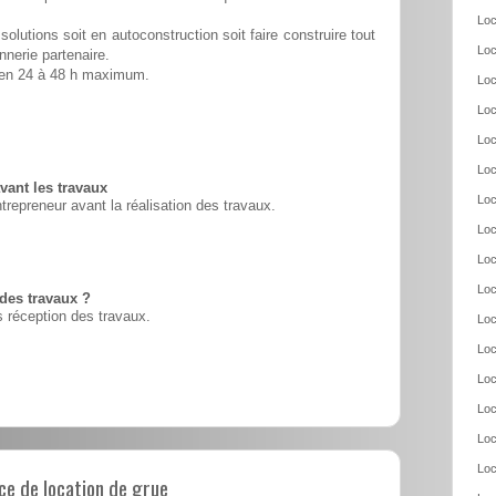
Loc
solutions soit en autoconstruction soit faire construire tout
Loc
nnerie partenaire.
é en 24 à 48 h maximum.
Loc
Loc
Loc
Loc
vant les travaux
Loc
ntrepreneur avant la réalisation des travaux.
Loc
Loc
Loc
 des travaux ?
 réception des travaux.
Loc
Loc
Loc
Loc
Loc
Loc
e de location de grue