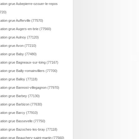
ation grue Aubepierre-ozouer-le-repos
720)
ation grue Aufferville (77570)
ation grue Augers-en-brie (77560)
ation grue Aulnoy (77120)
ation grue Avon (77210)
ation grue Baby (77480)
ation grue Bagneaux-sur-loing (77167)
ation grue Bailly-romainvilliers (77700)
ation grue Balloy (77118)
ation grue Bannost-villegagnon (77970)
ation grue Barbey (77130)
ation grue Barbizon (77630)
ation grue Barcy (77910)
ation grue Bassevelle (77750)
ation grue Bazoches-les-bray (77118)
ation grue Beauchery-saint-martin (77560)