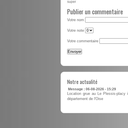
super
Publier un commentaire
Votre nom
Votre note
Votre commentaire
Notre actualité
Message : 06-08-2026 - 15:29
Location grue au Le Plessis-placy i
département de l'Oise