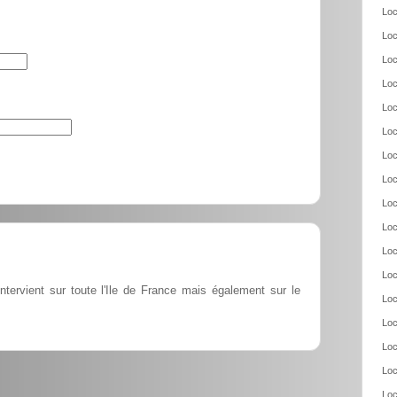
Loc
Loc
Loc
Loc
Loc
Loc
Loc
Loc
Loc
Loc
Loc
Loc
ntervient sur toute l'Ile de France mais également sur le
Loc
Loc
Loc
Loc
Loc