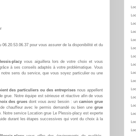
Loc
Loc
Loc
r
Loc
Loc
06.20.53.06.37
au
pour vous assurer de la disponibilité et du
Loc
Loc
lessis-placy
vous aiguillera lors de votre choix et vous
Loc
 grâce à ses conseils adaptés à votre problématique. Vous
 notre sens du service, que vous soyez particulier ou une
Loc
Loc
Loc
oient des particuliers ou des entreprises
nous appellent
e grue. Notre équipe est sérieuse et réactive afin de vous
Loc
hoix des grues
dont vous avez besoin : un
camion grue
Loc
s de chauffeur avec le permis demandé ou bien une
grue
e
. Notre service Location grue Le Plessis-placy est experte
Loc
ide durant les étapes successives qui vont du choix à la
Loc
Loc
lessis-placy
vous offre des équipements de qualités,