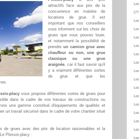
Loc
attractifs face aux prix de la
concurrence en matière de
(77
locations de grue. Il est
Loc
important que nos conseillers
vous informent sur les choix de
Loc
grues que vous pouvez louer,
Loc
et notamment la possibilité de
Loc
prendre
un camion grue avec
chauffeur ou non, une grue
Loc
classique ou une grue
Loc
araignée
, car il faut savoir qu'il
y a vraiment différentes sortes
Loc
de grue et que les
Loc
mes.
Loc
essis-placy
vous propose différentes sortes de grues pour
Loc
ssible dans le cadre de vos travaux de constructions ou
Loc
frons une gamme constitué d'équipements de qualités et
er un travail sécurisé dans le cadre de votre chantier situé
Loc
Loc
 de grues avec des prix de location raisonnables et la
Loc
 Le Plessis-placy :
Loc