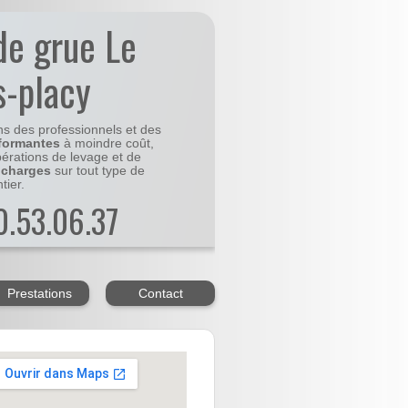
de grue Le
s-placy
ns des professionnels et des
formantes
à moindre coût,
pérations de levage et de
 charges
sur tout type de
tier.
20.53.06.37
Prestations
Contact