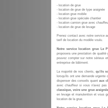
- location de grue
- location de grue de type araignée
- location grue mobile
- location grue spéciale chantier
- location camion grue avec chauffeu
- location de grue de levage
Prenez contact avec notre service 
tarif de location du modèle voulu.
Notre service location grue Le P
proposera une prestation de qualité
pouvez compter sur notre sérieux et
entreprise de bâtiment.
La majorité de nos clients,
qu'ils s
lorsqu'ils ont une demande urgente d
dispenser des conseils quant
aux c
avec chauffeur si vous n'avez pa
classique, voire une grue araigné
en levage et manutention et vous gu
location de la grue.
Notre service location grue Le P