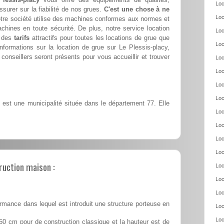
Loc
ssurer sur la fiabilité de nos grues.
C'est une chose à ne
Loc
tre société utilise des machines conformes aux normes et
achines en toute sécurité. De plus, notre service location
Loc
e des
tarifs
attractifs pour toutes les locations de grue que
Loc
formations sur la location de grue sur Le Plessis-placy,
conseillers seront présents pour vous accueillir et trouver
Loc
Loc
Loc
Loc
 est une municipalité située dans le département 77. Elle
Loc
Loc
Loc
Loc
ruction maison :
Loc
Loc
Loc
rmance dans lequel est introduit une structure porteuse en
Loc
Loc
50 cm pour de construction classique et la hauteur est de