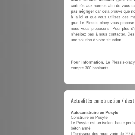
certifiés aux normes afin de vous ra
pas négliger
car cela prouve que no
à la loi et que vous utilisez ces m
grue Le Plessis-placy vous propos
nous vous proposons. Pour plus d'in
n'hésitez pas à nous contacter. Des 
une solution à votre situation.
Pour information,
Le Plessis-placy
compte 300 habitants.
Actualités construction / dest
Autoconstruire en Posyte
Construire en Posyte
Le Posyte est un isolant haute perfo
béton armé.
L'épaisseur des murs varie de 20 à 