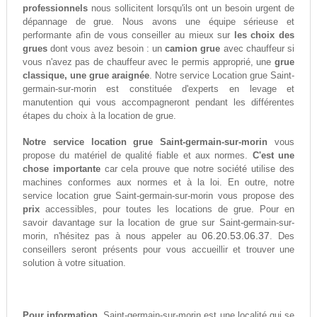
professionnels
nous sollicitent lorsqu'ils ont un besoin urgent de
dépannage de grue. Nous avons une équipe sérieuse et
performante afin de vous conseiller au mieux sur
les choix des
grues
dont vous avez besoin : un
camion grue
avec chauffeur si
vous n'avez pas de chauffeur avec le permis approprié, une
grue
classique, une grue araignée
. Notre service Location grue Saint-
germain-sur-morin est constituée d'experts en levage et
manutention qui vous accompagneront pendant les différentes
étapes du choix à la location de grue.
Notre service location grue Saint-germain-sur-morin
vous
propose du matériel de qualité fiable et aux normes.
C'est une
chose importante
car cela prouve que notre société utilise des
machines conformes aux normes et à la loi. En outre, notre
service location grue Saint-germain-sur-morin vous propose des
prix
accessibles, pour toutes les locations de grue. Pour en
savoir davantage sur la location de grue sur Saint-germain-sur-
06.20.53.06.37
morin, n'hésitez pas à nous appeler au
. Des
conseillers seront présents pour vous accueillir et trouver une
solution à votre situation.
Pour information,
Saint-germain-sur-morin est une localité qui se