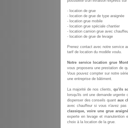
possibilité d'un livraison express sur
- location de grue
- location de grue de type araignée
- location grue mobile
- location grue spéciale chantier
- location camion grue avec chauffeu
- location de grue de levage
Prenez contact avec notre service 
tarif de location du modèle voulu.
Notre service location grue Mont
vous proposera une prestation de qu
Vous pouvez compter sur notre série
une entreprise de bâtiment.
La majorité de nos clients,
qu'ils s
lorsqu'ils ont une demande urgente d
dispenser des conseils quant
aux c
avec chauffeur si vous n'avez pa
classique, voire une grue araign
experte en levage et manutention 
choix à la location de la grue.