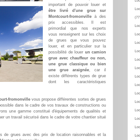
Loc
important de pouvoir louer et
Loc
être livré d'une grue sur
Montcourt-fromonville
à des
(77
prix accessibles. Il est
Loc
primordial que nos experts
vous renseignent sur les choix
Loc
de grues que vous pouvez
Loc
louer, et en particulier sur la
Loc
possibilité de louer
un camion
grue avec chauffeur ou non,
Loc
une grue classique ou bien
Loc
une grue araignée
, car il
existe différents types de grue
Loc
dont les caractéristiques
Loc
Loc
ourt-fromonville
vous propose différentes sortes de grues
Loc
 possible dans le cadre de vos travaux de constructions ou
Loc
frons une gamme constitué d'équipements de qualités et
er un travail sécurisé dans le cadre de votre chantier situé
Loc
Loc
 de grues avec des prix de location raisonnables et la
Loc