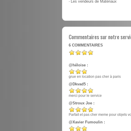
-
Les vendeurs de Matériaux
Commentaires sur notre servic
6
COMMENTAIRES
@héloise :
grue en location pas cher à paris
@Dkvad5 :
merci pour le service
@Stroux Joe :
Parfait et pas cher meme pour objets v
@Xavier Fumoulin :