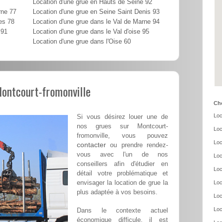
Location d'une grue en Hauts de Seine 92
rne 77
Location d'une grue en Seine Saint Denis 93
es 78
Location d'une grue dans le Val de Marne 94
 91
Location d'une grue dans le Val d'oise 95
Location d'une grue dans l'Oise 60
Montcourt-fromonville
Cho
Loc
Si vous désirez louer une de
nos grues sur Montcourt-
Loc
fromonville, vous pouvez
Loc
contacter
ou prendre rendez-
vous avec l'un de nos
Loc
conseillers afin d'étudier en
Loc
détail votre problématique et
envisager la location de grue la
Loc
plus adaptée à vos besoins.
Loc
Loc
Dans le contexte actuel
économique difficule, il est