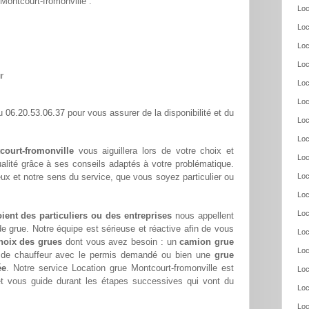
 Montcourt-fromonville :
Loc
Loc
Loc
Loc
r
Loc
Loc
06.20.53.06.37
au
pour vous assurer de la disponibilité et du
Loc
Loc
court-fromonville
vous aiguillera lors de votre choix et
Loc
alité grâce à ses conseils adaptés à votre problématique.
ux et notre sens du service, que vous soyez particulier ou
Loc
Loc
Loc
oient des particuliers ou des entreprises
nous appellent
e grue. Notre équipe est sérieuse et réactive afin de vous
Loc
hoix des grues
dont vous avez besoin : un
camion grue
Loc
s de chauffeur avec le permis demandé ou bien une
grue
ée
. Notre service Location grue Montcourt-fromonville est
Loc
et vous guide durant les étapes successives qui vont du
Loc
Loc