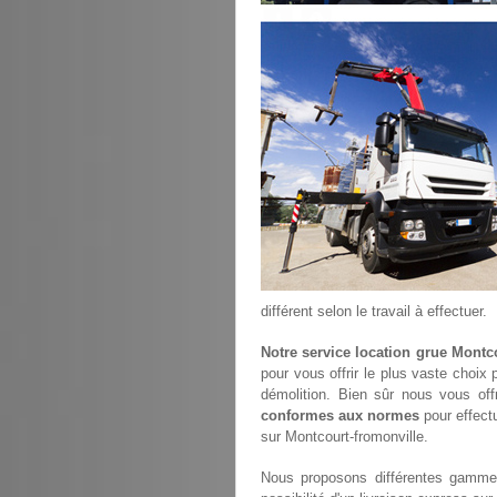
différent selon le travail à effectuer.
Notre service location grue Montc
pour vous offrir le plus vaste choix
démolition. Bien sûr nous vous of
conformes aux normes
pour effectu
sur Montcourt-fromonville.
Nous proposons différentes gammes