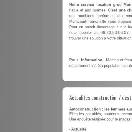
Notre service location grue Mont
fiable et aux normes.
C'est une ch
des machines conformes aux norme
Montcourt-fromonville vous propos
Pour en savoir davantage sur la loc
06.20.53.06.37
nous appeler au
.
trouver une solution à votre situation
Pour information,
Montcourt-fro
département 77. Sa population est d
Actualités construction / dest
Autoconstruction : les femmes au
Elles les ont aidés, soutenus, accom
Une enquête réalisée pour le magaz
-
Actualité