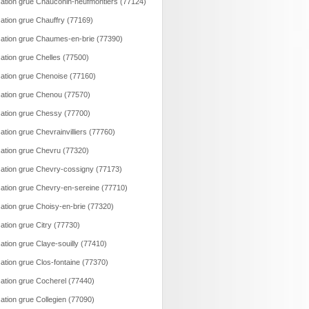
ation grue Chauconin-neufmontiers (77124)
ation grue Chauffry (77169)
ation grue Chaumes-en-brie (77390)
ation grue Chelles (77500)
ation grue Chenoise (77160)
ation grue Chenou (77570)
ation grue Chessy (77700)
ation grue Chevrainvilliers (77760)
ation grue Chevru (77320)
ation grue Chevry-cossigny (77173)
ation grue Chevry-en-sereine (77710)
ation grue Choisy-en-brie (77320)
ation grue Citry (77730)
ation grue Claye-souilly (77410)
ation grue Clos-fontaine (77370)
ation grue Cocherel (77440)
ation grue Collegien (77090)