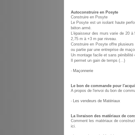
Autoconstruire en Posyte
Construire en Posyte
Le Posyte est un isolant haute perfo
béton armé.
L'épaisseur des murs varie de 20 à 
2,75 m à +3 m par niveau.
Construire en Posyte offre plusieurs 
ou partie par une entreprise de maço
Un montage facile et sans pénibilit
Il permet un gain de temps (…)
-
Maçonnerie
Le bon de commande pour l'acquis
A propos de l'envoi du bon de comma
-
Les vendeurs de Matériaux
La livraison des matériaux de con
Comment les matériaux de constructio
ici.