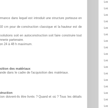
Loc
Loc
Loc
rmance dans lequel est introduit une structure porteuse en
Loc
50 cm pour de construction classique et la hauteur est de
Loc
Loc
solutions soit en autoconstruction soit faire construire tout
nnerie partenaire.
Loc
é en 24 à 48 h maximum.
Loc
Loc
Loc
Loc
ition des matériaux
nde dans le cadre de l'acquisition des matériaux.
Loc
Loc
Loc
struction
Loc
n doivent-ils être livrés ? Quand et où ? Tous les détails
Loc
Loc