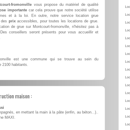
court-fromonville
vous propose du matériel de qualité
Loc
ose importante
car cela prouve que notre société utilise
Loc
s et à la loi. En outre, notre service location grue
e des
prix
accessibles, pour toutes les locations de grue.
Loc
ation de grue sur Montcourt-fromonville, n'hésitez pas à
Loc
 Des conseillers seront présents pour vous accueillir et
.
Loc
Loc
Loc
monville est une commune qui se trouve au sein du
Loc
e 2100 habitants.
Loc
Loc
Loc
Loc
ruction maison :
Loc
ssi
Loc
pagnés, en mettant la main à la pâte (enfin, au béton...)..
Loc
ine MAXI.
Loc