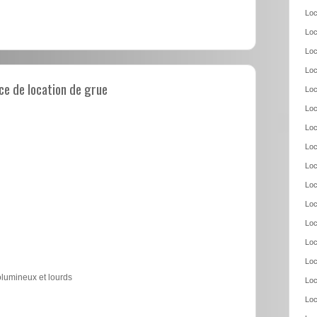
Loc
Loc
Loc
Loc
e de location de grue
Loc
Loc
Loc
Loc
Loc
Loc
Loc
Loc
Loc
Loc
olumineux et lourds
Loc
Loc