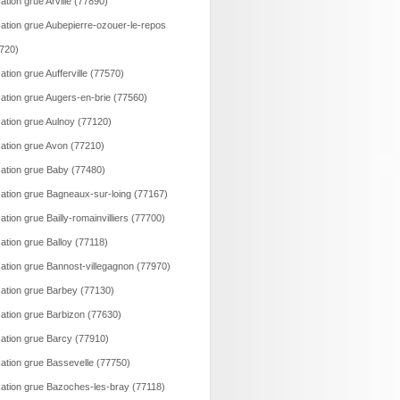
ation grue Arville (77890)
ation grue Aubepierre-ozouer-le-repos
720)
ation grue Aufferville (77570)
ation grue Augers-en-brie (77560)
ation grue Aulnoy (77120)
ation grue Avon (77210)
ation grue Baby (77480)
ation grue Bagneaux-sur-loing (77167)
ation grue Bailly-romainvilliers (77700)
ation grue Balloy (77118)
ation grue Bannost-villegagnon (77970)
ation grue Barbey (77130)
ation grue Barbizon (77630)
ation grue Barcy (77910)
ation grue Bassevelle (77750)
ation grue Bazoches-les-bray (77118)