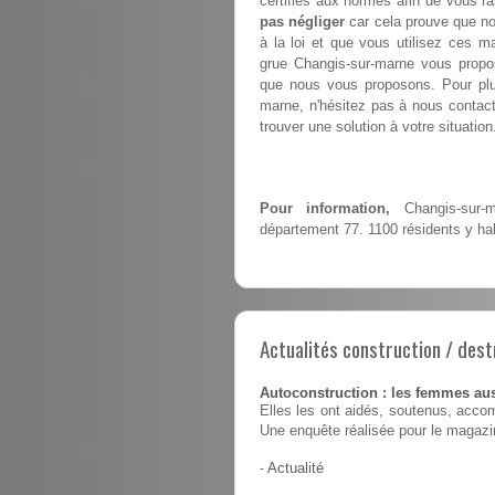
certifiés aux normes afin de vous ra
pas négliger
car cela prouve que no
à la loi et que vous utilisez ces m
grue Changis-sur-marne vous prop
que nous vous proposons. Pour plus
marne, n'hésitez pas à nous contacte
trouver une solution à votre situation
Pour information,
Changis-sur-m
département 77. 1100 résidents y hab
Actualités construction / dest
Autoconstruction : les femmes au
Elles les ont aidés, soutenus, accom
Une enquête réalisée pour le magaz
-
Actualité