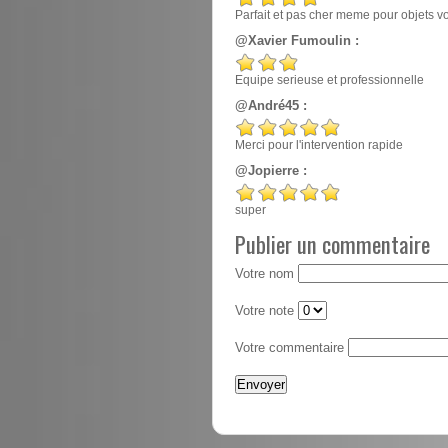
Parfait et pas cher meme pour objets v
@Xavier Fumoulin :
Equipe serieuse et professionnelle
@André45 :
Merci pour l'intervention rapide
@Jopierre :
super
Publier un commentaire
Votre nom
Votre note
Votre commentaire