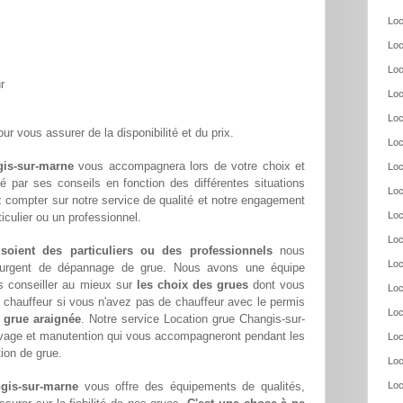
Loc
Loc
Loc
r
Loc
Loc
ur vous assurer de la disponibilité et du prix.
Loc
gis-sur-marne
vous accompagnera lors de votre choix et
Loc
té par ses conseils en fonction des différentes situations
Loc
 compter sur notre service de qualité et notre engagement
Loc
culier ou un professionnel.
Loc
 soient des particuliers ou des professionnels
nous
Loc
oin urgent de dépannage de grue. Nous avons une équipe
s conseiller au mieux sur
les choix des grues
dont vous
Loc
chauffeur si vous n'avez pas de chauffeur avec le permis
Loc
 grue araignée
. Notre service Location grue Changis-sur-
evage et manutention qui vous accompagneront pendant les
Loc
tion de grue.
Loc
ngis-sur-marne
vous offre des équipements de qualités,
Loc