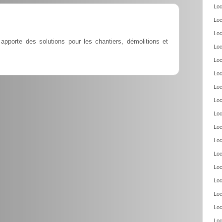
Loc
Loc
Loc
apporte des solutions pour les chantiers, démolitions et
Loc
Loc
Loc
Loc
Loc
Loc
Loc
Loc
Loc
Loc
Loc
Loc
Loc
Loc