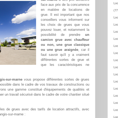
Loc
face aux prix de la concurrence
en matière de locations de
(77
grue. Il est important que nos
Loc
conseillers vous informent sur
les choix de grues que vous
Loc
pouvez louer, et notamment la
Loc
possibilité de prendre
un
Loc
camion grue avec chauffeur
ou non, une grue classique
Loc
ou une grue araignée
, car il
Loc
faut savoir qu'il y a vraiment
différentes sortes de grue et
Loc
que les caractéristiques ne
Loc
Loc
gis-sur-marne
vous propose différentes sortes de grues
Loc
 possible dans le cadre de vos travaux de constructions ou
Loc
frons une gamme constitué d'équipements de qualités et
er un travail sécurisé dans le cadre de votre chantier situé
Loc
Loc
es de grues avec des tarifs de location attractifs, avec
Loc
hangis-sur-marne :
Loc