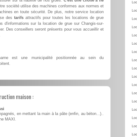
ssurer sur la fiabilité de nos grues.
C'est une chose à ne
Loc
tre société utilise des machines conformes aux normes et
Loc
achines en toute sécurité. De plus, notre service location
ose des
tarifs
attractifs pour toutes les locations de grue
Loc
 d'informations sur la location de grue sur Changis-sur-
Loc
r. Des conseillers seront présents pour vous accueillir et
.
Loc
Loc
Loc
arne est une municipalité positionnée au sein du
Loc
itent.
Loc
Loc
Loc
Loc
ruction maison :
Loc
ssi
Loc
pagnés, en mettant la main à la pâte (enfin, au béton...)..
Loc
ine MAXI.
Loc
Loc