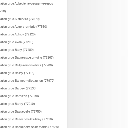
ation grue Aubepierre-ozouer-le-repos
720)
ation grue Aufferville (77570)
ation grue Augers-en-brie (77560)
ation grue Aulnoy (77120)
ation grue Avon (77210)
ation grue Baby (77480)
ation grue Bagneaux-sur-loing (77167)
ation grue Bailly-romainvilliers (77700)
ation grue Balloy (77118)
ation grue Bannost-villegagnon (77970)
ation grue Barbey (77130)
ation grue Barbizon (77630)
ation grue Barcy (77910)
ation grue Bassevelle (77750)
ation grue Bazoches-les-bray (77118)
ation grue Beauchery-saint-martin (77560)