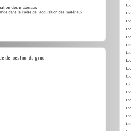
Loc
ition des matériaux
nde dans le cadre de l'acquisition des matériaux.
Loc
Loc
Loc
Loc
Loc
Loc
e de location de grue
Loc
Loc
Loc
Loc
Loc
Loc
Loc
Loc
Loc