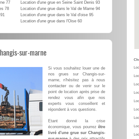
rne 77
Location d'une grue en Seine Saint Denis 93
es 78
Location d'une grue dans le Val de Marne 94
 91
Location d'une grue dans le Val d'oise 95
Location d'une grue dans l'Oise 60
Changis-sur-marne
Cho
Loc
Si vous souhaitez louer une de
nos grues sur Changis-sur-
Loc
marne, n'hésitez pas à nous
Loc
contacter
ou de venir sur le
point de location après prise de
Loc
rendez vous afin que nos
Loc
experts vous conseillent et
répondent à vos questions.
Loc
Loc
Etant donné la crise
Loc
économique, vous pourrez
être
livré d'une grue sur Changis-
Loc
sur-marne
à des prix attractifs