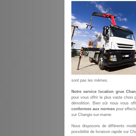
sont pas les mêmes.
Notre service location grue Chan
pour vous offrir le plus vaste choix
démolition. Bien sûr nous vous of
conformes aux normes
pour effectu
sur Changis-sur-marne.
Nous disposons de différents modèl
possibilité de livraison rapide sur C