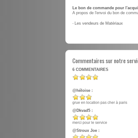
Le bon de commande pour l'acquis
A propos de l'envoi du bon de comma
-
Les vendeurs de Matériaux
Commentaires sur notre servic
6
COMMENTAIRES
@héloise :
grue en location pas cher à paris
@Dkvad5 :
merci pour le service
@Stroux Joe :