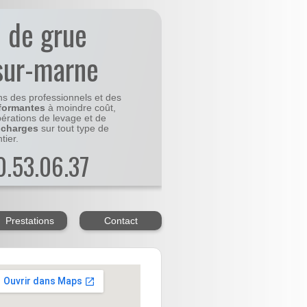
n de grue
sur-marne
ns des professionnels et des
formantes
à moindre coût,
pérations de levage et de
 charges
sur tout type de
tier.
20.53.06.37
Prestations
Contact