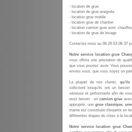
- location de grue
- location de grue araignée
- location grue mobile
- location grue de chantier
- location camion grue avec chauffeu
- location de grue de levage
06.20.53.06.37
Contactez-nous au
po
Notre service location grue Chan
vous offrira une prestation de quali
que vous pourrez avoir. Vous pouvez
envers vous, que vous soyez un parti
La plupart de nos clients,
qu'ils
sollicitent lorsqu'ils ont un bes
sérieuse et performante afin de vou
avez besoin : un
camion grue
avec 
approprié, une
grue classique, une
marne est constituée d'experts en l
différentes étapes du choix à la loca
Notre service location grue Cha