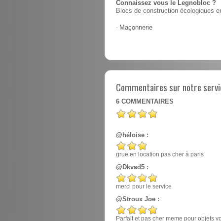
Connaissez vous le Legnobloc ?
Blocs de construction écologiques en
-
Maçonnerie
Commentaires sur notre servic
6
COMMENTAIRES
@héloise :
grue en location pas cher à paris
@Dkvad5 :
merci pour le service
@Stroux Joe :
Parfait et pas cher meme pour objets v