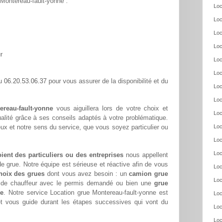
r Montereau-fault-yonne :
Loc
Loc
Loc
Loc
r
Loc
Loc
06.20.53.06.37
au
pour vous assurer de la disponibilité et du
Loc
Loc
ereau-fault-yonne
vous aiguillera lors de votre choix et
Loc
alité grâce à ses conseils adaptés à votre problématique.
ux et notre sens du service, que vous soyez particulier ou
Loc
Loc
Loc
oient des particuliers ou des entreprises
nous appellent
e grue. Notre équipe est sérieuse et réactive afin de vous
Loc
hoix des grues
dont vous avez besoin : un
camion grue
Loc
s de chauffeur avec le permis demandé ou bien une
grue
ée
. Notre service Location grue Montereau-fault-yonne est
Loc
et vous guide durant les étapes successives qui vont du
Loc
Loc