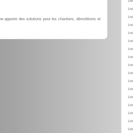
Loc
Loc
Loc
e apporte des solutions pour les chantiers, démolitions et
Loc
Loc
Loc
Loc
Loc
Loc
Loc
Loc
Loc
Loc
Loc
Loc
Loc
Loc