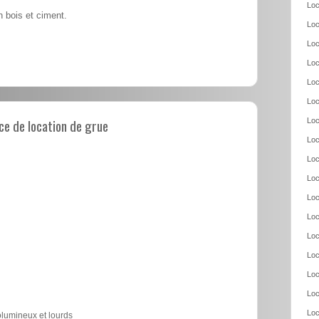
Loc
 bois et ciment.
Loc
Loc
Loc
Loc
Loc
e de location de grue
Loc
Loc
Loc
Loc
Loc
Loc
Loc
Loc
Loc
Loc
Loc
olumineux et lourds