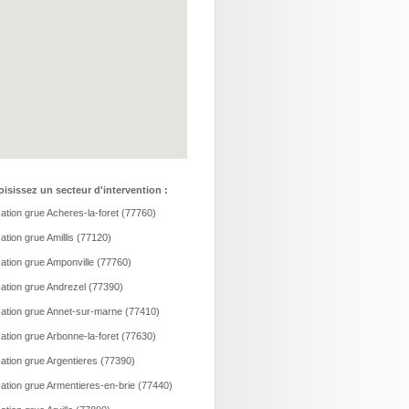
isissez un secteur d'intervention :
ation grue Acheres-la-foret (77760)
ation grue Amillis (77120)
ation grue Amponville (77760)
ation grue Andrezel (77390)
ation grue Annet-sur-marne (77410)
ation grue Arbonne-la-foret (77630)
ation grue Argentieres (77390)
ation grue Armentieres-en-brie (77440)