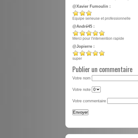
@Xavier Fumoulin :
Equipe serieuse et professionnelle
@André45 :
Merci pour l'intervention rapide
@Jopierre :
super
Publier un commentaire
Votre nom
Votre note
Votre commentaire