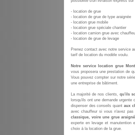
possibilité d'un livraison express su
- location de grue
- location de grue de type araignée
- location grue mobile
- location grue spéciale chantier
- location camion grue avec chauffeu
- location de grue de levage
Prenez contact avec notre service 
tarif de location du modèle voulu.
Notre service location grue Mont
vous proposera une prestation de qu
Vous pouvez compter sur notre série
une entreprise de bâtiment.
La majorité de nos clients,
qu'ils s
lorsqu'ils ont une demande urgente d
dispenser des conseils quant
aux c
avec chauffeur si vous n'avez pa
classique, voire une grue araign
experte en levage et manutention 
choix à la location de la grue.