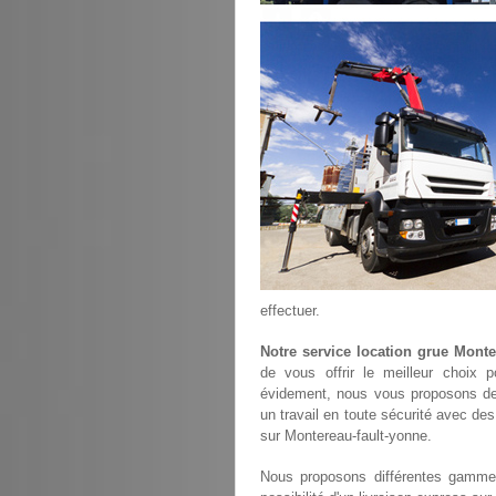
effectuer.
Notre service location grue Monte
de vous offrir le meilleur choix 
évidement, nous vous proposons de
un travail en toute sécurité avec des
sur Montereau-fault-yonne.
Nous proposons différentes gammes