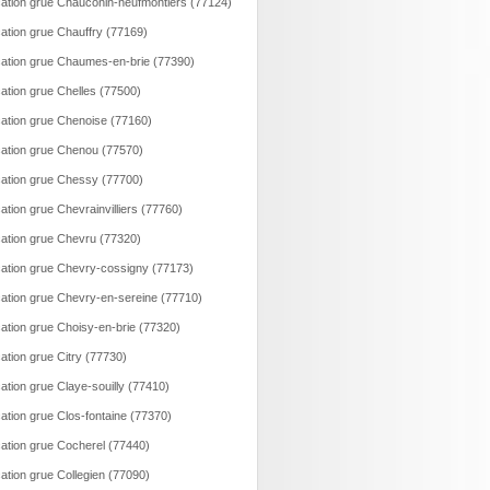
ation grue Chauconin-neufmontiers (77124)
ation grue Chauffry (77169)
ation grue Chaumes-en-brie (77390)
ation grue Chelles (77500)
ation grue Chenoise (77160)
ation grue Chenou (77570)
ation grue Chessy (77700)
ation grue Chevrainvilliers (77760)
ation grue Chevru (77320)
ation grue Chevry-cossigny (77173)
ation grue Chevry-en-sereine (77710)
ation grue Choisy-en-brie (77320)
ation grue Citry (77730)
ation grue Claye-souilly (77410)
ation grue Clos-fontaine (77370)
ation grue Cocherel (77440)
ation grue Collegien (77090)