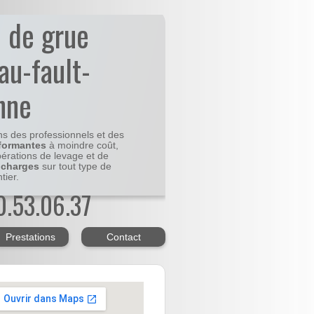
n de grue
au-fault-
nne
ns des professionnels et des
formantes
à moindre coût,
pérations de levage et de
 charges
sur tout type de
tier.
20.53.06.37
Prestations
Contact