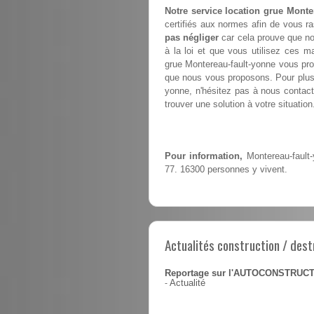
Notre service location grue Monte
certifiés aux normes afin de vous ra
pas négliger
car cela prouve que no
à la loi et que vous utilisez ces m
grue Montereau-fault-yonne vous p
que nous vous proposons. Pour plus d
yonne, n'hésitez pas à nous contacte
trouver une solution à votre situation
Pour information,
Montereau-fault-
77. 16300 personnes y vivent.
Actualités construction / dest
Reportage sur l'AUTOCONSTRUC
-
Actualité