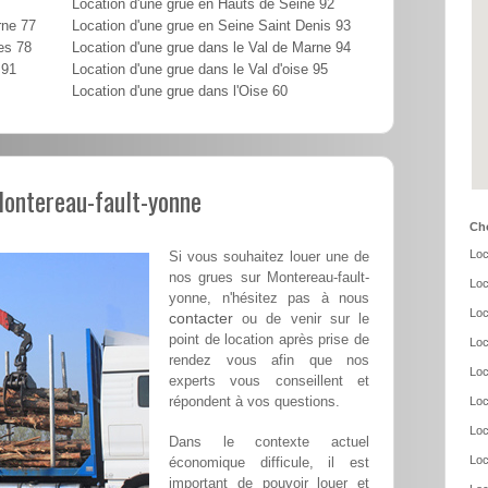
Location d'une grue en Hauts de Seine 92
rne 77
Location d'une grue en Seine Saint Denis 93
es 78
Location d'une grue dans le Val de Marne 94
 91
Location d'une grue dans le Val d'oise 95
Location d'une grue dans l'Oise 60
Montereau-fault-yonne
Cho
Loc
Si vous souhaitez louer une de
nos grues sur Montereau-fault-
Loc
yonne, n'hésitez pas à nous
Loc
contacter
ou de venir sur le
point de location après prise de
Loc
rendez vous afin que nos
Loc
experts vous conseillent et
répondent à vos questions.
Loc
Loc
Dans le contexte actuel
Loc
économique difficule, il est
important de pouvoir louer et