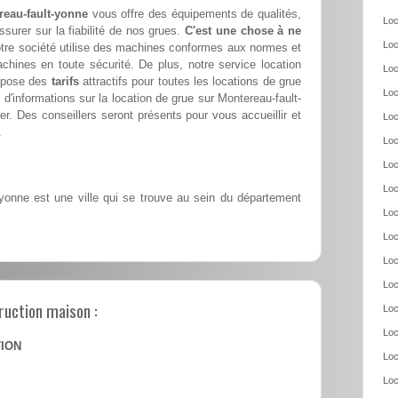
reau-fault-yonne
vous offre des équipements de qualités,
Loc
ssurer sur la fiabilité de nos grues.
C'est une chose à ne
Loc
tre société utilise des machines conformes aux normes et
achines en toute sécurité. De plus, notre service location
Loc
ropose des
tarifs
attractifs pour toutes les locations de grue
Loc
'informations sur la location de grue sur Montereau-fault-
r. Des conseillers seront présents pour vous accueillir et
Loc
.
Loc
Loc
Loc
yonne est une ville qui se trouve au sein du département
Loc
Loc
Loc
Loc
ruction maison :
Loc
Loc
TION
Loc
Loc