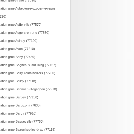
ation grue Arville (77890)
ation grue Aubepierre-ozouer-le-repos
720)
ation grue Aufferville (77570)
ation grue Augers-en-brie (77560)
ation grue Aulnoy (77120)
ation grue Avon (77210)
ation grue Baby (77480)
ation grue Bagneaux-sur-loing (77167)
ation grue Bailly-romainvilliers (77700)
ation grue Balloy (77118)
ation grue Bannost-villegagnon (77970)
ation grue Barbey (77130)
ation grue Barbizon (77630)
ation grue Barcy (77910)
ation grue Bassevelle (77750)
ation grue Bazoches-les-bray (77118)