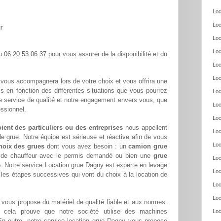
Loc
Loc
r
Loc
Loc
06.20.53.06.37
au
pour vous assurer de la disponibilité et du
Loc
Loc
vous accompagnera lors de votre choix et vous offrira une
ls en fonction des différentes situations que vous pourrez
Loc
e service de qualité et notre engagement envers vous, que
Loc
essionnel.
Loc
oient des particuliers ou des entreprises
nous appellent
Loc
e grue. Notre équipe est sérieuse et réactive afin de vous
Loc
hoix des grues
dont vous avez besoin : un
camion grue
s de chauffeur avec le permis demandé ou bien une
grue
Loc
e
. Notre service Location grue Dagny est experte en levage
Loc
 les étapes successives qui vont du choix à la location de
Loc
Loc
vous propose du matériel de qualité fiable et aux normes.
cela prouve que notre société utilise des machines
Loc
En outre, notre service location grue Dagny vous propose