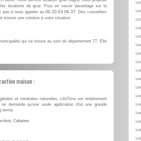
Loc
les locations de grue. Pour en savoir davantage sur la
Loc
06.20.53.06.37
ez pas à nous appeler au
. Des conseillers
t trouver une solution à votre situation.
Loc
Loc
Loc
nicipalité qui se trouve au sein du département 77. Elle
Loc
Loc
Loc
Loc
ruction maison :
Loc
Loc
Loc
tales et minérales naturelles, LifeTime est entièrement
 et ne demande qu'une seule application d'où une grande
Loc
g terme.
Loc
e-bois
,
Cabanes
Loc
Loc
Loc