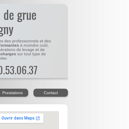
n de grue
gny
ns des professionnels et des
formantes
à moindre coût,
pérations de levage et de
 charges
sur tout type de
tier.
20.53.06.37
Prestations
Contact