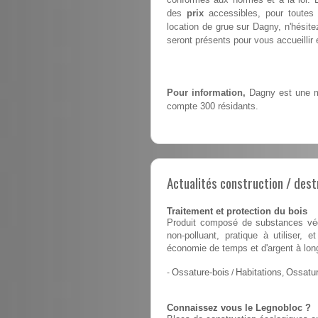
des
prix
accessibles, pour toutes 
location de grue sur Dagny, n'hésit
seront présents pour vous accueillir e
Pour information,
Dagny est une mu
compte 300 résidants.
Actualités construction / dest
Traitement et protection du bois
Produit composé de substances végé
non-polluant, pratique à utiliser,
économie de temps et d'argent à lon
-
Ossature-bois
/
Habitations
,
Ossatur
Connaissez vous le Legnobloc ?