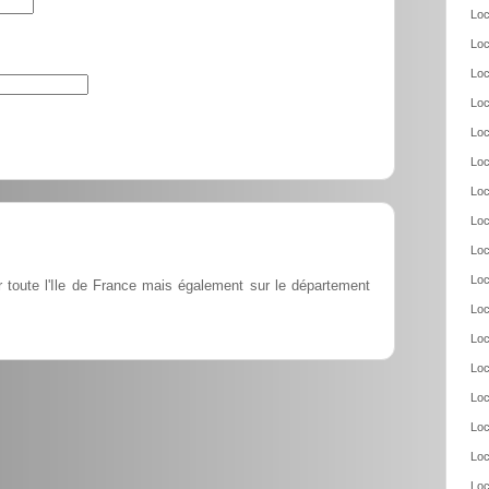
Loc
Loc
Loc
Loc
Loc
Loc
Loc
Loc
Loc
Loc
r toute l'Ile de France mais également sur le département
Loc
Loc
Loc
Loc
Loc
Loc
Loc