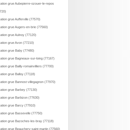
ation grue Aubepierre-ozouer-le-repos
720)
ation grue Aufferville (77570)
ation grue Augers-en-brie (77560)
ation grue Aulnoy (77120)
ation grue Avon (77210)
ation grue Baby (77480)
ation grue Bagneaux-sur-loing (77167)
ation grue Bailly-romainvilliers (77700)
ation grue Balloy (77118)
ation grue Bannost-villegagnon (77970)
ation grue Barbey (77130)
ation grue Barbizon (77630)
ation grue Barcy (77910)
ation grue Bassevelle (77750)
ation grue Bazoches-les-bray (77118)
ation grue Beauchery-saint-martin (77560)