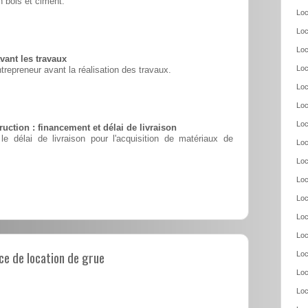
 bois et ciment.
Loc
Loc
Loc
vant les travaux
Loc
ntrepreneur avant la réalisation des travaux.
Loc
Loc
Loc
uction : financement et délai de livraison
le délai de livraison pour l'acquisition de matériaux de
Loc
Loc
Loc
Loc
Loc
Loc
e de location de grue
Loc
Loc
Loc