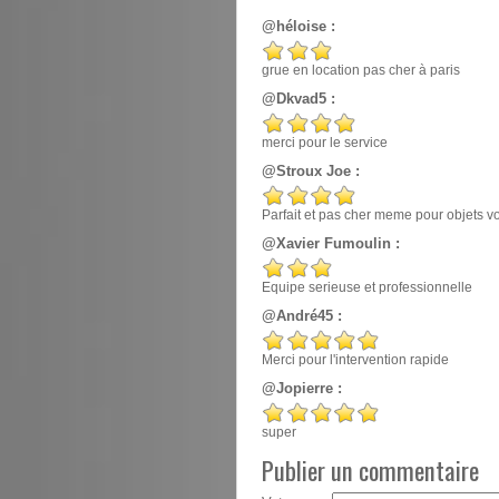
@héloise :
grue en location pas cher à paris
@Dkvad5 :
merci pour le service
@Stroux Joe :
Parfait et pas cher meme pour objets v
@Xavier Fumoulin :
Equipe serieuse et professionnelle
@André45 :
Merci pour l'intervention rapide
@Jopierre :
super
Publier un commentaire