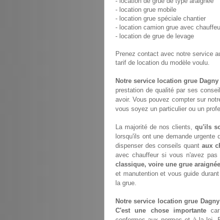
- location de grue de type araignée
- location grue mobile
- location grue spéciale chantier
- location camion grue avec chauffeu
- location de grue de levage
Prenez contact avec notre service 
tarif de location du modèle voulu.
Notre service location grue Dagny
prestation de qualité par ses consei
avoir. Vous pouvez compter sur notr
vous soyez un particulier ou un prof
La majorité de nos clients,
qu'ils s
lorsqu'ils ont une demande urgente d
dispenser des conseils quant
aux c
avec chauffeur si vous n'avez pa
classique, voire une grue araigné
et manutention et vous guide durant
la grue.
Notre service location grue Dagny
C'est une chose importante
car 
conformes aux normes et à la loi. 