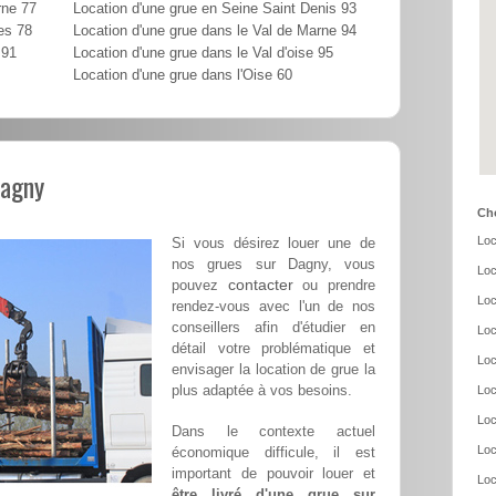
rne 77
Location d'une grue en Seine Saint Denis 93
es 78
Location d'une grue dans le Val de Marne 94
 91
Location d'une grue dans le Val d'oise 95
Location d'une grue dans l'Oise 60
Dagny
Cho
Loc
Si vous désirez louer une de
nos grues sur Dagny, vous
Loc
contacter
pouvez
ou prendre
Loc
rendez-vous avec l'un de nos
conseillers afin d'étudier en
Loc
détail votre problématique et
Loc
envisager la location de grue la
plus adaptée à vos besoins.
Loc
Loc
Dans le contexte actuel
Loc
économique difficule, il est
important de pouvoir louer et
Loc
être livré d'une grue sur