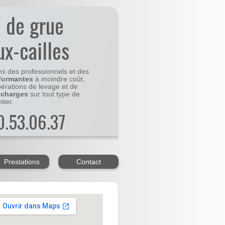
n de grue
ux-cailles
ns des professionnels et des
formantes
à moindre coût,
pérations de levage et de
 charges
sur tout type de
tier.
20.53.06.37
Prestations
Contact