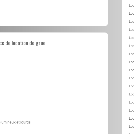
Loc
Loc
Loc
Loc
Loc
e de location de grue
Loc
Loc
Loc
Loc
Loc
Loc
Loc
Loc
Loc
Loc
olumineux et lourds
Loc