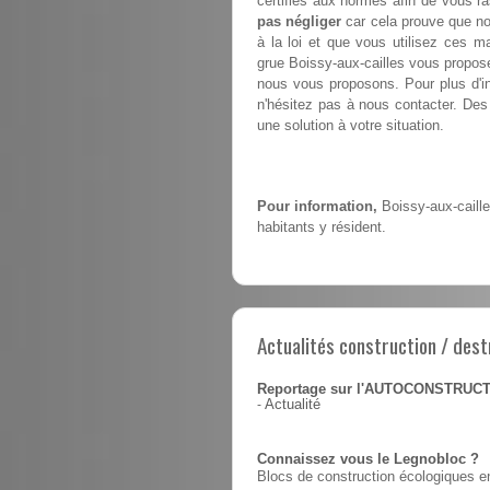
certifiés aux normes afin de vous ra
pas négliger
car cela prouve que no
à la loi et que vous utilisez ces m
grue Boissy-aux-cailles vous propo
nous vous proposons. Pour plus d'in
n'hésitez pas à nous contacter. Des 
une solution à votre situation.
Pour information,
Boissy-aux-caille
habitants y résident.
Actualités construction / dest
Reportage sur l'AUTOCONSTRUC
-
Actualité
Connaissez vous le Legnobloc ?
Blocs de construction écologiques en