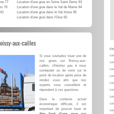
rne 77
Location d'une grue en Seine Saint Denis 93
es 78
Location d'une grue dans le Val de Marne 94
 91
Location d'une grue dans le Val d'oise 95
Location d'une grue dans l'Oise 60
oissy-aux-cailles
Cho
Loc
Si vous souhaitez louer une de
nos grues sur Boissy-aux-
Loc
cailles, n'hésitez pas à nous
Loc
contacter
ou de venir sur le
point de location après prise de
Loc
rendez vous afin que nos
Loc
experts vous conseillent et
répondent à vos questions.
Loc
Loc
Dans le contexte actuel
Loc
économique difficule, il est
important de pouvoir louer et
Loc
être livré d'une grue sur