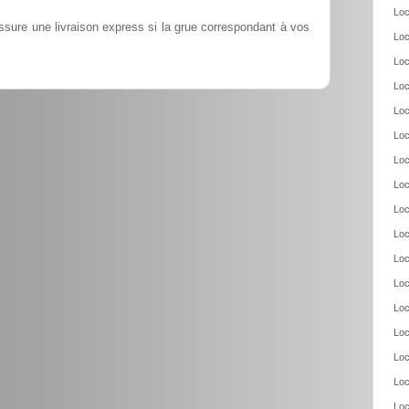
Loc
ssure une livraison express si la grue correspondant à vos
Loc
Loc
Loc
Loc
Loc
Loc
Loc
Loc
Loc
Loc
Loc
Loc
Loc
Loc
Loc
Loc