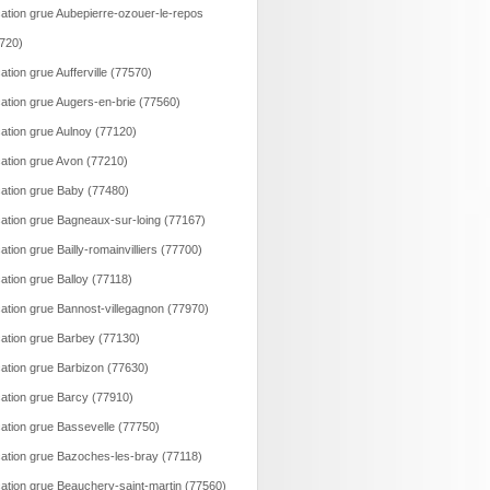
ation grue Aubepierre-ozouer-le-repos
720)
ation grue Aufferville (77570)
ation grue Augers-en-brie (77560)
ation grue Aulnoy (77120)
ation grue Avon (77210)
ation grue Baby (77480)
ation grue Bagneaux-sur-loing (77167)
ation grue Bailly-romainvilliers (77700)
ation grue Balloy (77118)
ation grue Bannost-villegagnon (77970)
ation grue Barbey (77130)
ation grue Barbizon (77630)
ation grue Barcy (77910)
ation grue Bassevelle (77750)
ation grue Bazoches-les-bray (77118)
ation grue Beauchery-saint-martin (77560)