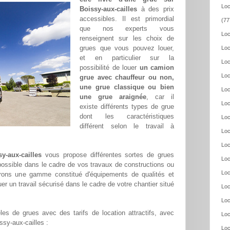
Loc
Boissy-aux-cailles
à des prix
accessibles. Il est primordial
(77
que nos experts vous
Loc
renseignent sur les choix de
grues que vous pouvez louer,
Loc
et en particulier sur la
Loc
possibilité de louer
un camion
Loc
grue avec chauffeur ou non,
une grue classique ou bien
Loc
une grue araignée
, car il
Loc
existe différents types de grue
dont les caractéristiques
Loc
différent selon le travail à
Loc
Loc
y-aux-cailles
vous propose différentes sortes de grues
Loc
 possible dans le cadre de vos travaux de constructions ou
Loc
frons une gamme constitué d'équipements de qualités et
er un travail sécurisé dans le cadre de votre chantier situé
Loc
Loc
es de grues avec des tarifs de location attractifs, avec
Loc
issy-aux-cailles :
Loc