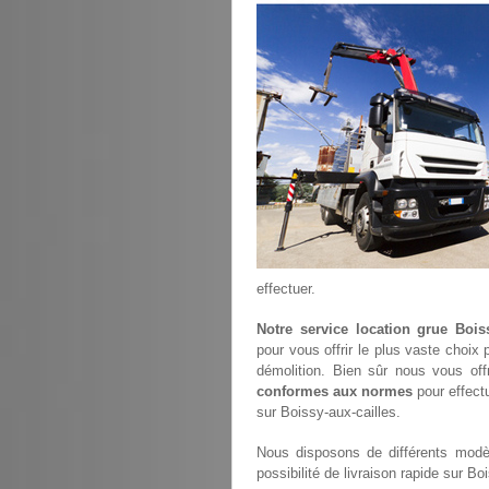
effectuer.
Notre service location grue Boiss
pour vous offrir le plus vaste choix
démolition. Bien sûr nous vous of
conformes aux normes
pour effectu
sur Boissy-aux-cailles.
Nous disposons de différents modèl
possibilité de livraison rapide sur Bo