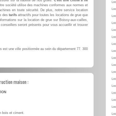
ssurer sur la fiabilité de nos grues.
C'est une chose à ne
Loc
tre société utilise des machines conformes aux normes et
Loc
achines en toute sécurité. De plus, notre service location
se des
tarifs
attractifs pour toutes les locations de grue que
Loc
formations sur la location de grue sur Boissy-aux-cailles,
Loc
conseillers seront présents pour vous accueillir et trouver
Loc
Loc
Loc
s est une ville positionnée au sein du département 77. 300
Loc
Loc
Loc
Loc
Loc
ruction maison :
Loc
TION
Loc
Loc
Loc
 bois et ciment.
Loc