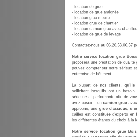
- location de grue
- location de grue araignée
- location grue mobile
- location grue de chantier
- location camion grue avec chauffeu
- location de grue de levage
06.20.53.06.37
Contactez-nous au
po
Notre service location grue Boiss
proposera une prestation de qualité
pouvez compter sur notre sérieux et
entreprise de bâtiment.
La plupart de nos clients,
qu'ils
sollicitent lorsqu'ils ont un bes
sérieuse et performante afin de vou
avez besoin : un
camion grue
avec 
approprié, une
grue classique, un
cailles est constituée d'experts e
les différentes étapes du choix à la 
Notre service location grue Boiss