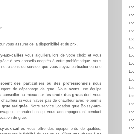
Loc
Loc
Loc
r
Loc
Loc
ur vous assurer de la disponibilité et du prix.
Loc
y-aux-cailles
vous aiguillera lors de votre choix et vous
Loc
 grâce à ses conseils adaptés à votre problématique. Vous
Loc
 notre sens du service, que vous soyez particulier ou une
Loc
Loc
 soient des particuliers ou des professionnels
nous
Loc
oin urgent de dépannage de grue. Nous avons une équipe
s conseiller au mieux sur
les choix des grues
dont vous
Loc
chauffeur si vous n'avez pas de chauffeur avec le permis
Loc
e grue araignée
. Notre service Location grue Boissy-aux-
n levage et manutention qui vous accompagneront pendant
Loc
location de grue.
Loc
y-aux-cailles
vous offre des équipements de qualités,
Loc