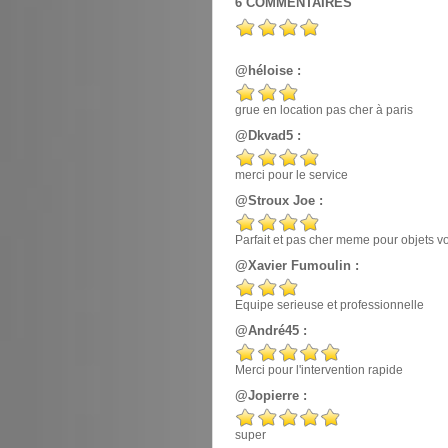
6
COMMENTAIRES
@héloise :
grue en location pas cher à paris
@Dkvad5 :
merci pour le service
@Stroux Joe :
Parfait et pas cher meme pour objets v
@Xavier Fumoulin :
Equipe serieuse et professionnelle
@André45 :
Merci pour l'intervention rapide
@Jopierre :
super