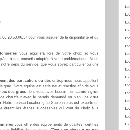
Loc
Loc
r
Loc
Loc
06.20.53.06.37
au
pour vous assurer de la disponibilité et du
Loc
Loc
lonnieres
vous aiguillera lors de votre choix et vous
Loc
 grâce à ses conseils adaptés à votre problématique. Vous
Loc
 notre sens du service, que vous soyez particulier ou une
Loc
Loc
oient des particuliers ou des entreprises
nous appellent
Loc
e grue. Notre équipe est sérieuse et réactive afin de vous
hoix des grues
dont vous avez besoin : un
camion grue
Loc
s de chauffeur avec le permis demandé ou bien une
grue
Loc
e
. Notre service Location grue Sablonnieres est experte en
de durant les étapes successives qui vont du choix à la
Loc
Loc
nnieres
vous offre des équipements de qualités, certifiés
Loc
ur la fiabilité de nos grues.
C'est une chose à ne pas