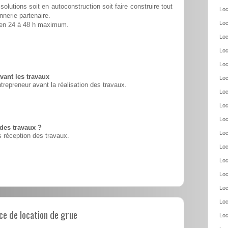
solutions soit en autoconstruction soit faire construire tout
Loc
nnerie partenaire.
Loc
é en 24 à 48 h maximum.
Loc
Loc
Loc
vant les travaux
Loc
ntrepreneur avant la réalisation des travaux.
Loc
Loc
Loc
 des travaux ?
Loc
 réception des travaux.
Loc
Loc
Loc
Loc
Loc
e de location de grue
Loc