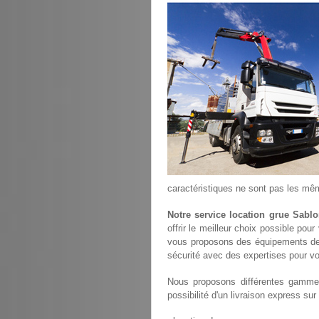
caractéristiques ne sont pas les mê
Notre service location grue Sablo
offrir le meilleur choix possible pou
vous proposons des équipements de
sécurité avec des expertises pour vo
Nous proposons différentes gammes
possibilité d'un livraison express sur