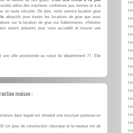
Loc
société utilise des machines conformes aux normes et à la
Loc
es en toute sécurité. De plus, notre service location grue
ifs
attractifs pour toutes les locations de grue que nous
Loc
tions sur la location de grue sur Sablonnieres, n'hésitez
Loc
ers seront présents pour vous accueillir et trouver une
Loc
Loc
Loc
 une ville positionnée au coeur du département 77. Elle
Loc
Loc
Loc
Loc
Loc
ruction maison :
Loc
Loc
Loc
rmance dans lequel est introduit une structure porteuse en
Loc
50 cm pour de construction classique et la hauteur est de
Loc