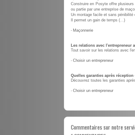
Construire en Posyte offre plusieurs 
ou partie par une entreprise de maço
Un montage facile et sans pénibilit
Il permet un gain de temps (…)
-
Maçonnerie
Les relations avec l'entrepreneur a
Tout savoir sur les relations avec l'e
-
Choisir un entrepreneur
Quelles garanties après réception
Découvrez toutes les garanties après
-
Choisir un entrepreneur
Commentaires sur notre servic