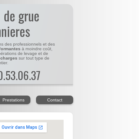
n de grue
nnieres
ns des professionnels et des
formantes
à moindre coût,
pérations de levage et de
 charges
sur tout type de
tier.
20.53.06.37
Prestations
Contact