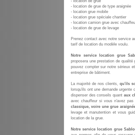
- location de grue
- location de grue de type araignée
- location grue mobile
- location grue spéciale chantier
- location camion grue avec chauffeu
- location de grue de levage
Prenez contact avec notre service 
tarif de location du modèle voulu.
Notre service location grue Sab
proposera une prestation de qualité
pouvez compter sur notre sérieux et
entreprise de bâtiment.
La majorité de nos clients,
qu'ils s
lorsqu'ils ont une demande urgente d
dispenser des conseils quant
aux c
avec chauffeur si vous n'avez pa
classique, voire une grue araigné
levage et manutention et vous gui
location de la grue.
Notre service location grue Sablo
aux normes afin de vous rassurer s