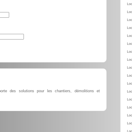
Loc
Loc
Loc
Loc
Loc
Loc
Loc
Loc
Loc
Loc
Loc
orte des solutions pour les chantiers, démolitions et
Loc
Loc
Loc
Loc
Loc
Loc