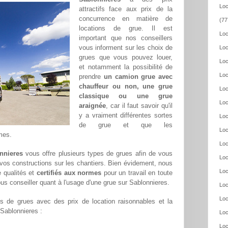
Loc
attractifs face aux prix de la
concurrence en matière de
(77
locations de grue. Il est
Loc
important que nos conseillers
vous informent sur les choix de
Loc
grues que vous pouvez louer,
Loc
et notamment la possibilité de
Loc
prendre
un camion grue avec
chauffeur ou non, une grue
Loc
classique ou une grue
Loc
araignée
, car il faut savoir qu'il
y a vraiment différentes sortes
Loc
de grue et que les
Loc
mes.
Loc
nnieres
vous offre plusieurs types de grues afin de vous
Loc
r vos constructions sur les chantiers. Bien évidement, nous
Loc
 qualités et
certifiés aux normes
pour un travail en toute
us conseiller quant à l'usage d'une grue sur Sablonnieres.
Loc
Loc
 de grues avec des prix de location raisonnables et la
 Sablonnieres :
Loc
Loc