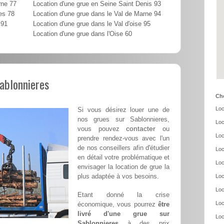
rne 77
Location d'une grue en Seine Saint Denis 93
es 78
Location d'une grue dans le Val de Marne 94
 91
Location d'une grue dans le Val d'oise 95
Location d'une grue dans l'Oise 60
Sablonnieres
Cho
Loc
Si vous désirez louer une de
nos grues sur Sablonnieres,
Loc
contacter
vous pouvez
ou
Loc
prendre rendez-vous avec l'un
de nos conseillers afin d'étudier
Loc
en détail votre problématique et
Loc
envisager la location de grue la
plus adaptée à vos besoins.
Loc
Loc
Etant donné la crise
Loc
économique, vous pourrez
être
livré d'une grue sur
Loc
Sablonnieres
à des prix