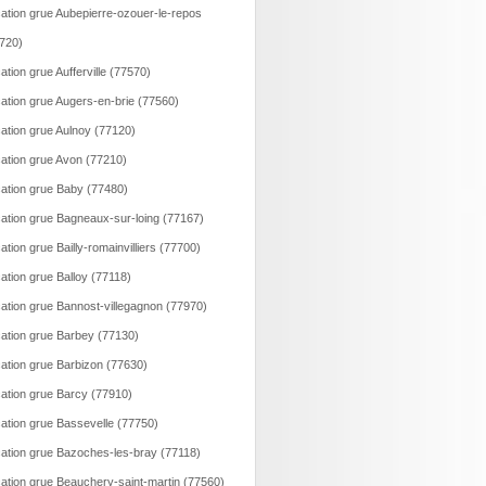
ation grue Aubepierre-ozouer-le-repos
720)
ation grue Aufferville (77570)
ation grue Augers-en-brie (77560)
ation grue Aulnoy (77120)
ation grue Avon (77210)
ation grue Baby (77480)
ation grue Bagneaux-sur-loing (77167)
ation grue Bailly-romainvilliers (77700)
ation grue Balloy (77118)
ation grue Bannost-villegagnon (77970)
ation grue Barbey (77130)
ation grue Barbizon (77630)
ation grue Barcy (77910)
ation grue Bassevelle (77750)
ation grue Bazoches-les-bray (77118)
ation grue Beauchery-saint-martin (77560)