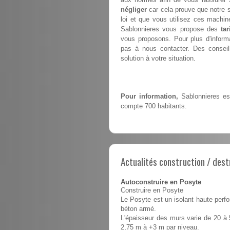
négliger
car cela prouve que notre 
loi et que vous utilisez ces machin
Sablonnieres vous propose des
tar
vous proposons. Pour plus d'informa
pas à nous contacter. Des conseill
solution à votre situation.
Pour information,
Sablonnieres est
compte 700 habitants.
Actualités construction / dest
Autoconstruire en Posyte
Construire en Posyte
Le Posyte est un isolant haute perfo
béton armé.
L'épaisseur des murs varie de 20 à 
2,75 m à +3 m par niveau.