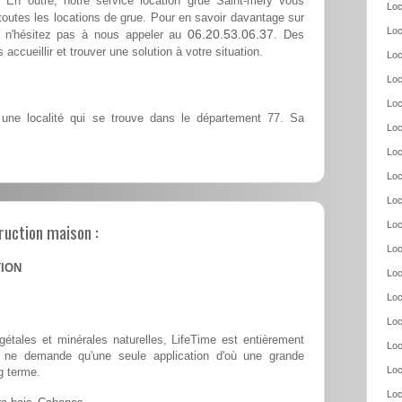
 En outre, notre service location grue Saint-mery vous
Loc
outes les locations de grue. Pour en savoir davantage sur
Loc
06.20.53.06.37
y, n'hésitez pas à nous appeler au
. Des
accueillir et trouver une solution à votre situation.
Loc
Loc
Loc
une localité qui se trouve dans le département 77. Sa
Loc
Loc
Loc
Loc
ruction maison :
Loc
Loc
TION
Loc
Loc
Loc
tales et minérales naturelles, LifeTime est entièrement
Loc
 et ne demande qu'une seule application d'où une grande
Loc
g terme.
Loc