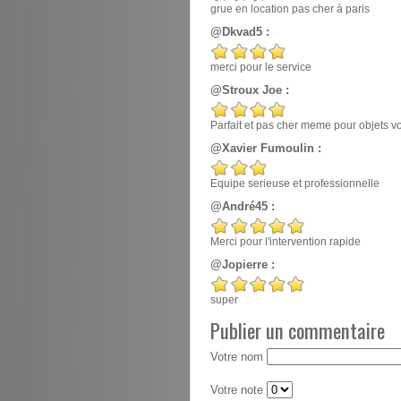
grue en location pas cher à paris
@Dkvad5 :
merci pour le service
@Stroux Joe :
Parfait et pas cher meme pour objets v
@Xavier Fumoulin :
Equipe serieuse et professionnelle
@André45 :
Merci pour l'intervention rapide
@Jopierre :
super
Publier un commentaire
Votre nom
Votre note