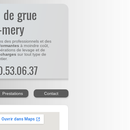
n de grue
t-mery
ns des professionnels et des
formantes
à moindre coût,
pérations de levage et de
 charges
sur tout type de
tier.
20.53.06.37
Prestations
Contact