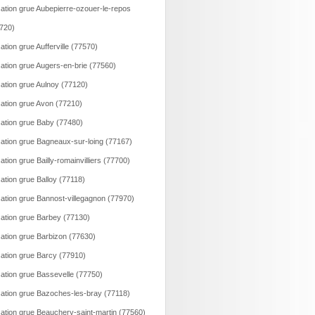
ation grue Aubepierre-ozouer-le-repos
720)
ation grue Aufferville (77570)
ation grue Augers-en-brie (77560)
ation grue Aulnoy (77120)
ation grue Avon (77210)
ation grue Baby (77480)
ation grue Bagneaux-sur-loing (77167)
ation grue Bailly-romainvilliers (77700)
ation grue Balloy (77118)
ation grue Bannost-villegagnon (77970)
ation grue Barbey (77130)
ation grue Barbizon (77630)
ation grue Barcy (77910)
ation grue Bassevelle (77750)
ation grue Bazoches-les-bray (77118)
ation grue Beauchery-saint-martin (77560)