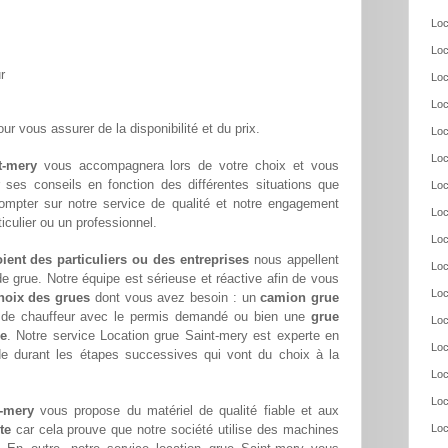
Loc
Loc
r
Loc
Loc
ur vous assurer de la disponibilité et du prix.
Loc
Loc
t-mery
vous accompagnera lors de votre choix et vous
ar ses conseils en fonction des différentes situations que
Loc
ompter sur notre service de qualité et notre engagement
Loc
culier ou un professionnel.
Loc
oient des particuliers ou des entreprises
nous appellent
Loc
e grue. Notre équipe est sérieuse et réactive afin de vous
Loc
hoix des grues
dont vous avez besoin : un
camion grue
s de chauffeur avec le permis demandé ou bien une
grue
Loc
ée
. Notre service Location grue Saint-mery est experte en
Loc
de durant les étapes successives qui vont du choix à la
Loc
Loc
t-mery
vous propose du matériel de qualité fiable et aux
te
car cela prouve que notre société utilise des machines
Loc