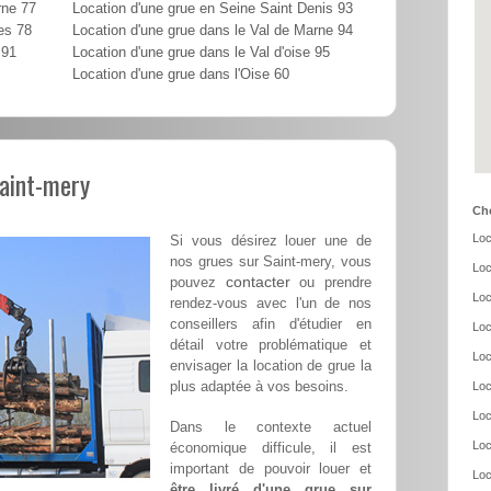
rne 77
Location d'une grue en Seine Saint Denis 93
es 78
Location d'une grue dans le Val de Marne 94
 91
Location d'une grue dans le Val d'oise 95
Location d'une grue dans l'Oise 60
Saint-mery
Cho
Loc
Si vous désirez louer une de
nos grues sur Saint-mery, vous
Loc
contacter
pouvez
ou prendre
Loc
rendez-vous avec l'un de nos
conseillers afin d'étudier en
Loc
détail votre problématique et
Loc
envisager la location de grue la
plus adaptée à vos besoins.
Loc
Loc
Dans le contexte actuel
Loc
économique difficule, il est
important de pouvoir louer et
Loc
être livré d'une grue sur