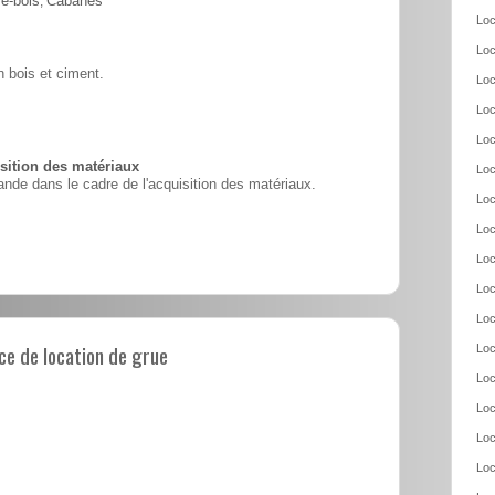
e-bois
,
Cabanes
Loc
Loc
 bois et ciment.
Loc
Loc
Loc
ition des matériaux
Loc
nde dans le cadre de l'acquisition des matériaux.
Loc
Loc
Loc
Loc
Loc
e de location de grue
Loc
Loc
Loc
Loc
Loc