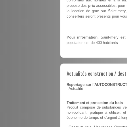
conformes aux normes et à la loi.
propose des
prix
accessibles, pour t
la location de grue sur Saint-mer
conseillers seront présents pour vous 
Pour information,
Saint-mery est 
population est de 400 habitants.
Actualités construction / dest
Reportage sur l'AUTOCONSTRUC
-
Actualité
Traitement et protection du bois
Produit composé de substances végé
non-polluant, pratique à utiliser,
économie de temps et d'argent à lon