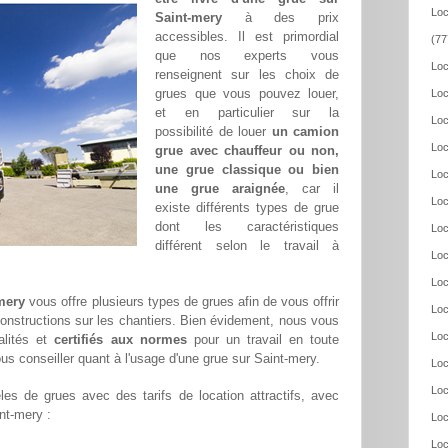
Loc
Saint-mery
à des prix
accessibles. Il est primordial
(77
que nos experts vous
Loc
renseignent sur les choix de
grues que vous pouvez louer,
Loc
et en particulier sur la
Loc
possibilité de louer
un camion
Loc
grue avec chauffeur ou non,
une grue classique ou bien
Loc
une grue araignée
, car il
Loc
existe différents types de grue
dont les caractéristiques
Loc
différent selon le travail à
Loc
Loc
-mery
vous offre plusieurs types de grues afin de vous offrir
Loc
constructions sur les chantiers. Bien évidement, nous vous
Loc
alités et
certifiés aux normes
pour un travail en toute
us conseiller quant à l'usage d'une grue sur Saint-mery.
Loc
Loc
es de grues avec des tarifs de location attractifs, avec
int-mery :
Loc
Loc