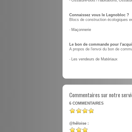
-
Ossature-bois
/
Habitations
,
Ossatur
Connaissez vous le Legnobloc ?
Blocs de construction écologiques en
-
Maçonnerie
Le bon de commande pour l'acquis
A propos de l'envoi du bon de comma
-
Les vendeurs de Matériaux
Commentaires sur notre servic
6
COMMENTAIRES
@héloise :