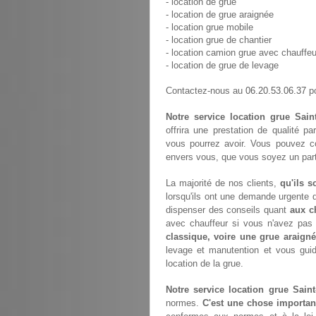
- location de grue
- location de grue araignée
- location grue mobile
- location grue de chantier
- location camion grue avec chauffeu
- location de grue de levage
06.20.53.06.37
Contactez-nous au
po
Notre service location grue Sain
offrira une prestation de qualité p
vous pourrez avoir. Vous pouvez c
envers vous, que vous soyez un parti
La majorité de nos clients,
qu'ils s
lorsqu'ils ont une demande urgente d
dispenser des conseils quant
aux c
avec chauffeur si vous n'avez pa
classique, voire une grue araign
levage et manutention et vous gui
location de la grue.
Notre service location grue Sain
normes.
C'est une chose importan