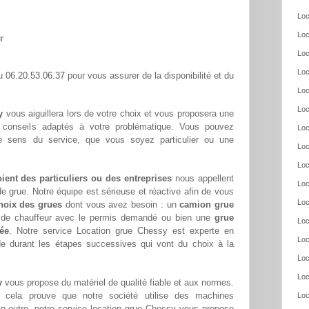
Loc
Loc
r
Loc
Loc
06.20.53.06.37
au
pour vous assurer de la disponibilité et du
Loc
Loc
y
vous aiguillera lors de votre choix et vous proposera une
s conseils adaptés à votre problématique. Vous pouvez
Loc
re sens du service, que vous soyez particulier ou une
Loc
Loc
oient des particuliers ou des entreprises
nous appellent
Loc
e grue. Notre équipe est sérieuse et réactive afin de vous
Loc
hoix des grues
dont vous avez besoin : un
camion grue
s de chauffeur avec le permis demandé ou bien une
grue
Loc
ée
. Notre service Location grue Chessy est experte en
Loc
de durant les étapes successives qui vont du choix à la
Loc
Loc
y
vous propose du matériel de qualité fiable et aux normes.
cela prouve que notre société utilise des machines
Loc
n outre, notre service location grue Chessy vous propose