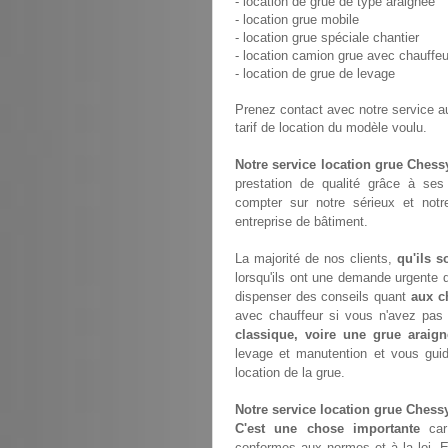
- location de grue de type araignée
- location grue mobile
- location grue spéciale chantier
- location camion grue avec chauffeu
- location de grue de levage
Prenez contact avec notre service 
tarif de location du modèle voulu.
Notre service location grue Chess
prestation de qualité grâce à se
compter sur notre sérieux et not
entreprise de bâtiment.
La majorité de nos clients,
qu'ils s
lorsqu'ils ont une demande urgente d
dispenser des conseils quant
aux c
avec chauffeur si vous n'avez pa
classique, voire une grue araign
levage et manutention et vous gui
location de la grue.
Notre service location grue Chess
C'est une chose importante
car 
conformes aux normes et à la loi. E