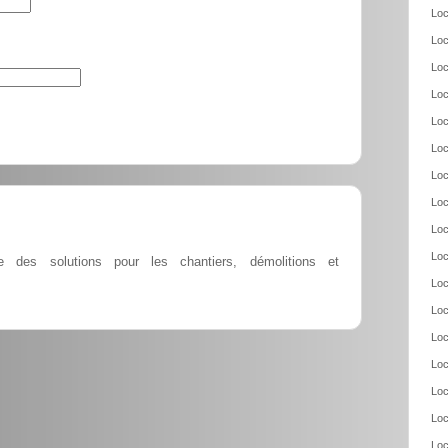
Loc
Loc
Loc
Loc
Loc
Loc
Loc
Loc
Loc
Loc
 des solutions pour les chantiers, démolitions et
Loc
Loc
Loc
Loc
Loc
Loc
Loc