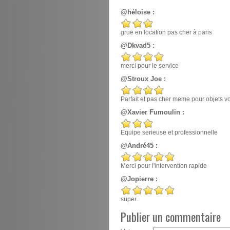
@héloise :
grue en location pas cher à paris
@Dkvad5 :
merci pour le service
@Stroux Joe :
Parfait et pas cher meme pour objets v
@Xavier Fumoulin :
Equipe serieuse et professionnelle
@André45 :
Merci pour l'intervention rapide
@Jopierre :
super
Publier un commentaire