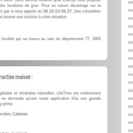
Loc
les locations de grue. Pour en savoir davantage sur la
Loc
06.20.53.06.37
tez pas à nous appeler au
. Des conseillers
t trouver une solution à votre situation.
Loc
Loc
Loc
localité qui se trouve au sein du département 77. 3800
Loc
Loc
Loc
Loc
ruction maison :
Loc
Loc
Loc
tales et minérales naturelles, LifeTime est entièrement
 et ne demande qu'une seule application d'où une grande
Loc
g terme.
Loc
e-bois
,
Cabanes
Loc
Loc
Loc