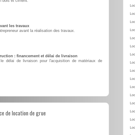
 bois et ciment.
Loc
Loc
Loc
vant les travaux
Loc
ntrepreneur avant la réalisation des travaux.
Loc
Loc
Loc
uction : financement et délai de livraison
le délai de livraison pour l'acquisition de matériaux de
Loc
Loc
Loc
Loc
Loc
Loc
e de location de grue
Loc
Loc
Loc