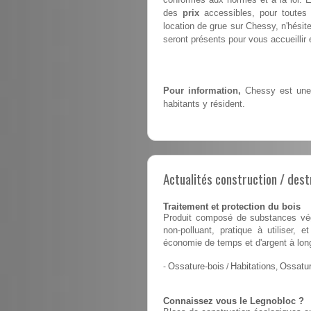
des
prix
accessibles, pour toutes 
location de grue sur Chessy, n'hési
seront présents pour vous accueillir e
Pour information,
Chessy est une 
habitants y résident.
Actualités construction / dest
Traitement et protection du bois
Produit composé de substances végé
non-polluant, pratique à utiliser,
économie de temps et d'argent à lon
-
Ossature-bois
/
Habitations
,
Ossatur
Connaissez vous le Legnobloc ?