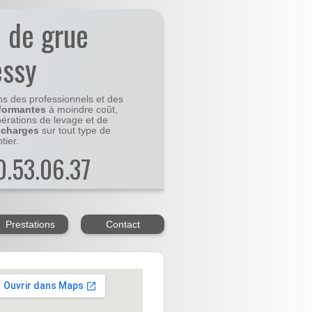
n de grue
essy
ns des professionnels et des
formantes
à moindre coût,
pérations de levage et de
 charges
sur tout type de
tier.
20.53.06.37
Prestations
Contact