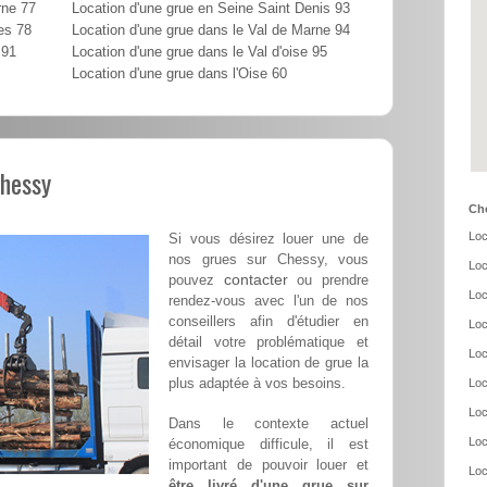
rne 77
Location d'une grue en Seine Saint Denis 93
es 78
Location d'une grue dans le Val de Marne 94
 91
Location d'une grue dans le Val d'oise 95
Location d'une grue dans l'Oise 60
Chessy
Cho
Loc
Si vous désirez louer une de
nos grues sur Chessy, vous
Loc
contacter
pouvez
ou prendre
Loc
rendez-vous avec l'un de nos
conseillers afin d'étudier en
Loc
détail votre problématique et
Loc
envisager la location de grue la
plus adaptée à vos besoins.
Loc
Loc
Dans le contexte actuel
Loc
économique difficule, il est
important de pouvoir louer et
Loc
être livré d'une grue sur