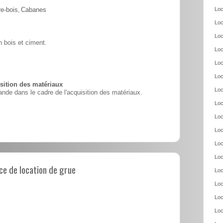
Loc
e-bois
,
Cabanes
Loc
Loc
 bois et ciment.
Loc
Loc
Loc
ition des matériaux
Loc
nde dans le cadre de l'acquisition des matériaux.
Loc
Loc
Loc
Loc
Loc
e de location de grue
Loc
Loc
Loc
Loc