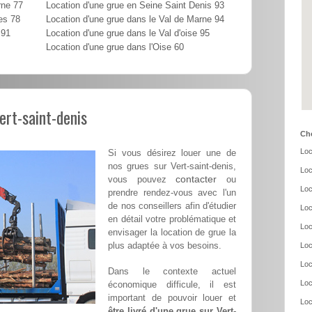
rne 77
Location d'une grue en Seine Saint Denis 93
es 78
Location d'une grue dans le Val de Marne 94
 91
Location d'une grue dans le Val d'oise 95
Location d'une grue dans l'Oise 60
ert-saint-denis
Cho
Loc
Si vous désirez louer une de
nos grues sur Vert-saint-denis,
Loc
contacter
vous pouvez
ou
Loc
prendre rendez-vous avec l'un
de nos conseillers afin d'étudier
Loc
en détail votre problématique et
Loc
envisager la location de grue la
plus adaptée à vos besoins.
Loc
Loc
Dans le contexte actuel
Loc
économique difficule, il est
important de pouvoir louer et
Loc
être livré d'une grue sur Vert-