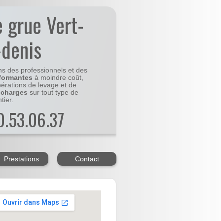
e grue Vert-
-denis
ns des professionnels et des
formantes
à moindre coût,
pérations de levage et de
 charges
sur tout type de
tier.
20.53.06.37
Prestations
Contact