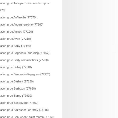
ation grue Aubepierre-ozouer-le-repos
720)
ation grue Aufferville (77570)
ation grue Augers-en-brie (77560)
ation grue Aulnoy (77120)
ation grue Avon (77210)
ation grue Baby (77480)
ation grue Bagneaux-sur-loing (77167)
ation grue Bailly-romainvilliers (77700)
ation grue Balloy (77118)
ation grue Bannost-villegagnon (77970)
ation grue Barbey (77130)
ation grue Barbizon (77630)
ation grue Barcy (77910)
ation grue Bassevelle (77750)
ation grue Bazoches-les-bray (77118)
ation grue Beauchery-saint-martin (77560)