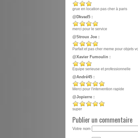
grue en location pas cher à paris
@Dkvad5 :
merci pour le service
@Stroux Joe :
Parfait et pas cher meme pour objets v
@Xavier Fumoulin :
Equipe serieuse et professionnelle
@André45 :
Merci pour l'intervention rapide
@Jopierre :
super
Publier un commentaire
Votre nom