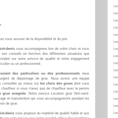
Loc
Loc
Loc
r
Loc
Loc
ur vous assurer de la disponibilité et du prix.
Loc
aint-denis
vous accompagnera lors de votre choix et vous
Loc
ar ses conseils en fonction des différentes situations que
Loc
ompter sur notre service de qualité et notre engagement
Loc
culier ou un professionnel.
Loc
 soient des particuliers ou des professionnels
nous
Loc
oin urgent de dépannage de grue. Nous avons une équipe
s conseiller au mieux sur
les choix des grues
dont vous
Loc
chauffeur si vous n'avez pas de chauffeur avec le permis
Loc
e grue araignée
. Notre service Location grue Vert-saint-
evage et manutention qui vous accompagneront pendant les
Loc
tion de grue.
Loc
int-denis
vous propose du matériel de qualité fiable et aux
Loc