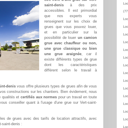
Loc
saint-denis
à des prix
accessibles. Il est primordial
(77
que nos experts vous
Loc
renseignent sur les choix de
grues que vous pouvez louer,
Loc
et en particulier sur la
Loc
possibilité de louer
un camion
Loc
grue avec chauffeur ou non,
une grue classique ou bien
Loc
une grue araignée
, car il
Loc
existe différents types de grue
dont les caractéristiques
Loc
différent selon le travail à
Loc
Loc
int-denis
vous offre plusieurs types de grues afin de vous
Loc
r vos constructions sur les chantiers. Bien évidement, nous
Loc
 qualités et
certifiés aux normes
pour un travail en toute
ous conseiller quant à l'usage d'une grue sur Vert-saint-
Loc
Loc
es de grues avec des tarifs de location attractifs, avec
Loc
t-saint-denis :
Loc