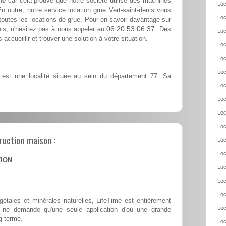
te
car cela prouve que notre société utilise des machines
Loc
n outre, notre service location grue Vert-saint-denis vous
Loc
outes les locations de grue. Pour en savoir davantage sur
06.20.53.06.37
enis, n'hésitez pas à nous appeler au
. Des
Loc
accueillir et trouver une solution à votre situation.
Loc
Loc
Loc
s est une localité située au sein du département 77. Sa
Loc
Loc
Loc
Loc
ruction maison :
Loc
Loc
TION
Loc
Loc
Loc
tales et minérales naturelles, LifeTime est entièrement
Loc
 et ne demande qu'une seule application d'où une grande
g terme.
Loc