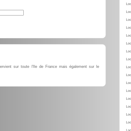
Loc
Loc
Loc
Loc
Loc
Loc
Loc
Loc
tervient sur toute l'Ile de France mais également sur le
Loc
Loc
Loc
Loc
Loc
Loc
Loc
Loc
Loc