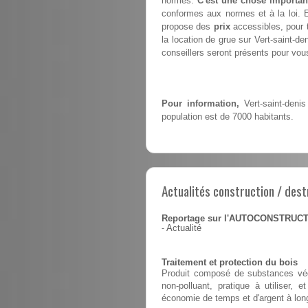
normes.
C'est une chose importan
conformes aux normes et à la loi. E
propose des
prix
accessibles, pour t
la location de grue sur Vert-saint-d
conseillers seront présents pour vous 
Pour information,
Vert-saint-deni
population est de 7000 habitants.
Actualités construction / dest
Reportage sur l'AUTOCONSTRUC
-
Actualité
Traitement et protection du bois
Produit composé de substances végé
non-polluant, pratique à utiliser,
économie de temps et d'argent à lon