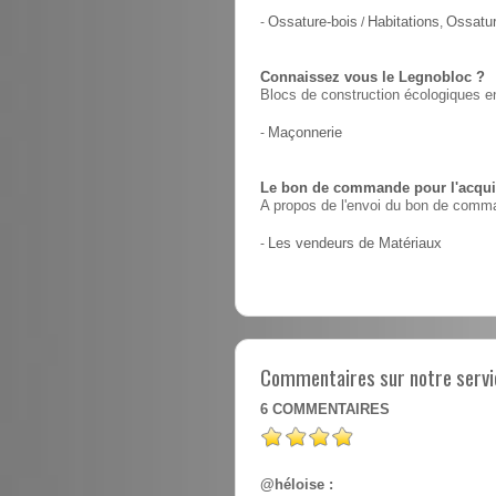
-
Ossature-bois
/
Habitations
,
Ossatur
Connaissez vous le Legnobloc ?
Blocs de construction écologiques en
-
Maçonnerie
Le bon de commande pour l'acquis
A propos de l'envoi du bon de comma
-
Les vendeurs de Matériaux
Commentaires sur notre servic
6
COMMENTAIRES
@héloise :