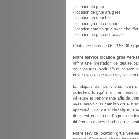
- location de grue
- location de grue araignée
- location grue mobile
- location grue de chantier
- location camion grue avec chauffeu
- location de grue de levage
06.20.53.06.37
Contactez-nous au
po
Notre service location grue Vert-s
offrira une prestation de qualité p
vous pourrez avoir. Vous pouvez c
envers vous, que vous soyez un parti
La plupart de nos clients,
qu'ils
sollicitent lorsqu'ils ont un bes
sérieuse et performante afin de vou
avez besoin : un
camion grue
avec 
approprié, une
grue classique, un
denis est constituée d'experts en l
différentes étapes du choix à la loca
Notre service location grue Vert-sa