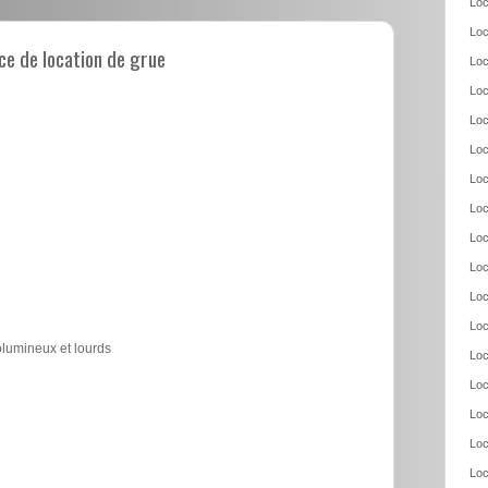
Loc
Loc
e de location de grue
Loc
Loc
Loc
Loc
Loc
Loc
Loc
Loc
Loc
Loc
olumineux et lourds
Loc
Loc
Loc
Loc
Loc