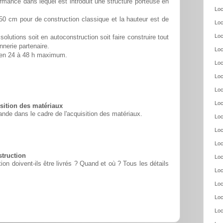
rmance dans lequel est introduit une structure porteuse en
Loc
50 cm pour de construction classique et la hauteur est de
Loc
Loc
solutions soit en autoconstruction soit faire construire tout
nnerie partenaire.
Loc
é en 24 à 48 h maximum.
Loc
Loc
Loc
Loc
ition des matériaux
nde dans le cadre de l'acquisition des matériaux.
Loc
Loc
Loc
struction
Loc
n doivent-ils être livrés ? Quand et où ? Tous les détails
Loc
Loc
Loc
Loc