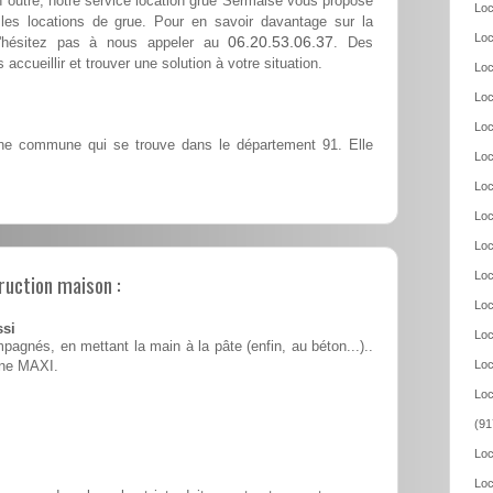
n outre, notre service location grue Sermaise vous propose
Loc
les locations de grue. Pour en savoir davantage sur la
Loc
06.20.53.06.37
n'hésitez pas à nous appeler au
. Des
accueillir et trouver une solution à votre situation.
Loc
Loc
Loc
e commune qui se trouve dans le département 91. Elle
Loc
Loc
Loc
Loc
ruction maison :
Loc
Loc
ssi
Loc
pagnés, en mettant la main à la pâte (enfin, au béton...)..
Loc
ine MAXI.
Loc
(91
Loc
Loc