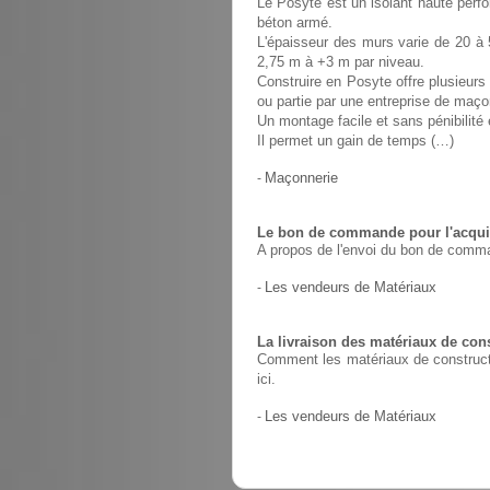
Le Posyte est un isolant haute perfo
béton armé.
L'épaisseur des murs varie de 20 à 
2,75 m à +3 m par niveau.
Construire en Posyte offre plusieurs 
ou partie par une entreprise de maço
Un montage facile et sans pénibilit
Il permet un gain de temps (…)
-
Maçonnerie
Le bon de commande pour l'acquis
A propos de l'envoi du bon de comma
-
Les vendeurs de Matériaux
La livraison des matériaux de con
Comment les matériaux de constructio
ici.
-
Les vendeurs de Matériaux