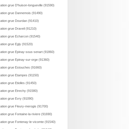
ation grue D'huison-longueville (91590)
ation grue Dannemois (91490)
ation grue Dourdan (91410)
ation grue Draveil (91210)
ation grue Echarcon (91540)
ation grue Egly (91520)
ation grue Epinay-sous-senart (91860)
ation grue Epinay-sur-orge (91360)
ation grue Estouches (91660)
ation grue Etampes (91150)
ation grue Etiolles (91450)
ation grue Etrechy (91580)
ation grue Evry (91090)
ation grue Fleury-merogis (91700)
ation grue Fontaine-la-riviere (91690)
ation grue Fontenay-le-vicomte (91540)