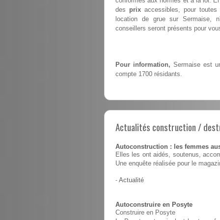
conformes aux normes et à la loi. E
des
prix
accessibles, pour toutes 
location de grue sur Sermaise, 
conseillers seront présents pour vous 
Pour information,
Sermaise est un
compte 1700 résidants.
Actualités construction / dest
Autoconstruction : les femmes au
Elles les ont aidés, soutenus, accom
Une enquête réalisée pour le magaz
-
Actualité
Autoconstruire en Posyte
Construire en Posyte