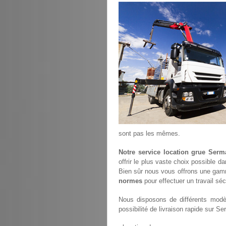
sont pas les mêmes.
Notre service location grue Serm
offrir le plus vaste choix possible d
Bien sûr nous vous offrons une gam
normes
pour effectuer un travail sé
Nous disposons de différents modèl
possibilité de livraison rapide sur Se