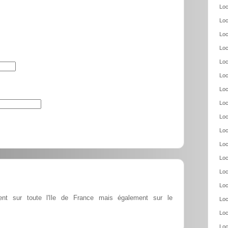
Loc
Loc
Loc
Loc
Loc
Loc
Loc
Loc
Loc
Loc
Loc
Loc
Loc
Loc
ent sur toute l'Ile de France mais également sur le
Loc
Loc
Loc