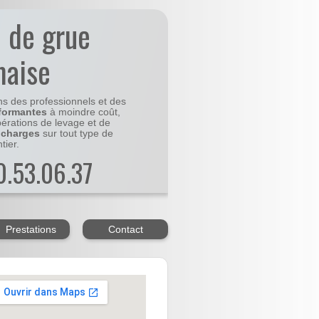
n de grue
maise
ns des professionnels et des
formantes
à moindre coût,
pérations de levage et de
 charges
sur tout type de
tier.
20.53.06.37
Prestations
Contact