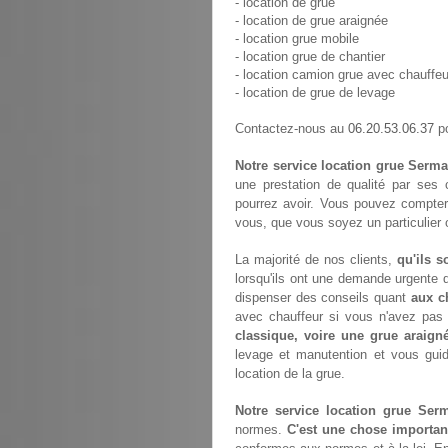
- location de grue
- location de grue araignée
- location grue mobile
- location grue de chantier
- location camion grue avec chauffeu
- location de grue de levage
06.20.53.06.37
Contactez-nous au
po
Notre service location grue Serma
une prestation de qualité par ses 
pourrez avoir. Vous pouvez compter
vous, que vous soyez un particulier 
La majorité de nos clients,
qu'ils s
lorsqu'ils ont une demande urgente d
dispenser des conseils quant
aux c
avec chauffeur si vous n'avez pa
classique, voire une grue araign
levage et manutention et vous gui
location de la grue.
Notre service location grue Ser
normes.
C'est une chose importan