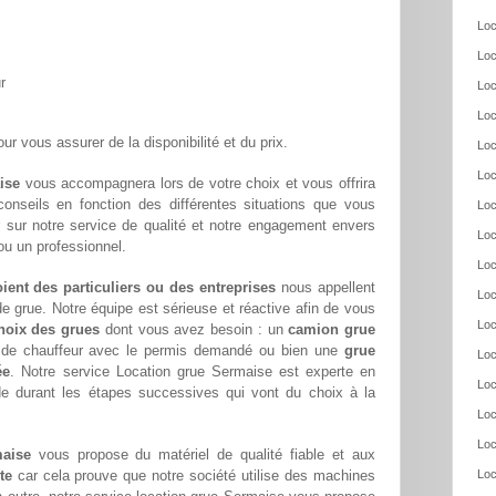
Loc
Loc
r
Loc
Loc
ur vous assurer de la disponibilité et du prix.
Loc
Loc
ise
vous accompagnera lors de votre choix et vous offrira
conseils en fonction des différentes situations que vous
Loc
 sur notre service de qualité et notre engagement envers
Loc
ou un professionnel.
Loc
oient des particuliers ou des entreprises
nous appellent
Loc
e grue. Notre équipe est sérieuse et réactive afin de vous
Loc
hoix des grues
dont vous avez besoin : un
camion grue
s de chauffeur avec le permis demandé ou bien une
grue
Loc
ée
. Notre service Location grue Sermaise est experte en
Loc
de durant les étapes successives qui vont du choix à la
Loc
Loc
maise
vous propose du matériel de qualité fiable et aux
te
car cela prouve que notre société utilise des machines
Loc