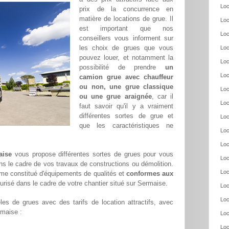
Loc
prix de la concurrence en
matière de locations de grue. Il
Loc
est important que nos
Loc
conseillers vous informent sur
les choix de grues que vous
Loc
pouvez louer, et notamment la
Loc
possibilité de prendre
un
Loc
camion grue avec chauffeur
ou non, une grue classique
Loc
ou une grue araignée
, car il
Loc
faut savoir qu'il y a vraiment
différentes sortes de grue et
Loc
que les caractéristiques ne
Loc
Loc
aise
vous propose différentes sortes de grues pour vous
Loc
ans le cadre de vos travaux de constructions ou démolition.
Loc
me constitué d'équipements de qualités et
conformes aux
curisé dans le cadre de votre chantier situé sur Sermaise.
Loc
Loc
es de grues avec des tarifs de location attractifs, avec
rmaise :
Loc
Loc