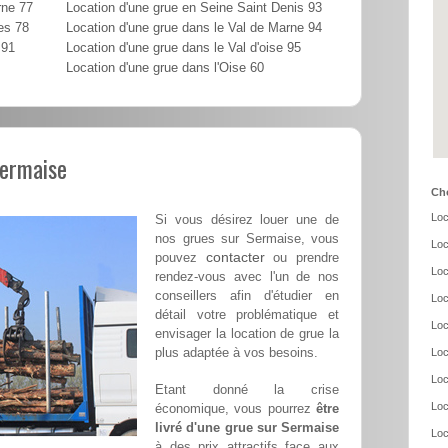
rne 77
Location d'une grue en Seine Saint Denis 93
es 78
Location d'une grue dans le Val de Marne 94
 91
Location d'une grue dans le Val d'oise 95
Location d'une grue dans l'Oise 60
Sermaise
Cho
Loc
Si vous désirez louer une de
nos grues sur Sermaise, vous
Loc
contacter
pouvez
ou prendre
Loc
rendez-vous avec l'un de nos
conseillers afin d'étudier en
Loc
détail votre problématique et
Loc
envisager la location de grue la
plus adaptée à vos besoins.
Loc
Loc
Etant donné la crise
Loc
économique, vous pourrez
être
livré d'une grue sur Sermaise
Loc
à des prix attractifs face aux