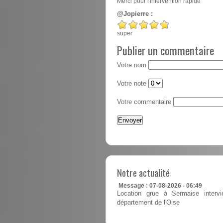
Merci pour l'intervention rapide
@Jopierre :
super
Publier un commentaire
Votre nom
Votre note
Votre commentaire
Notre actualité
Message : 07-08-2026 - 06:49
Location grue à Sermaise intervi
département de l'Oise