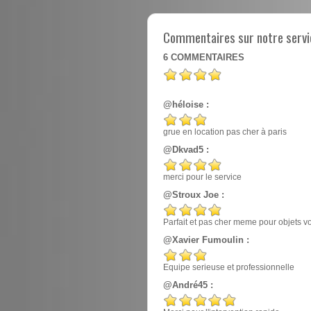
Commentaires sur notre servic
6
COMMENTAIRES
@héloise :
grue en location pas cher à paris
@Dkvad5 :
merci pour le service
@Stroux Joe :
Parfait et pas cher meme pour objets v
@Xavier Fumoulin :
Equipe serieuse et professionnelle
@André45 :