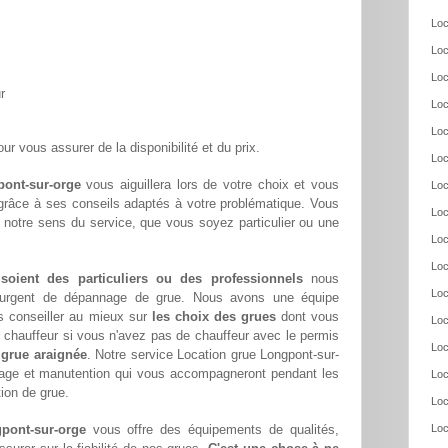
Loc
Loc
Loc
r
Loc
Loc
ur vous assurer de la disponibilité et du prix.
Loc
pont-sur-orge
vous aiguillera lors de votre choix et vous
Loc
 grâce à ses conseils adaptés à votre problématique. Vous
Loc
 notre sens du service, que vous soyez particulier ou une
Loc
Loc
 soient des particuliers ou des professionnels
nous
Loc
oin urgent de dépannage de grue. Nous avons une équipe
s conseiller au mieux sur
les choix des grues
dont vous
Loc
chauffeur si vous n'avez pas de chauffeur avec le permis
Loc
 grue araignée
. Notre service Location grue Longpont-sur-
evage et manutention qui vous accompagneront pendant les
Loc
tion de grue.
Loc
pont-sur-orge
vous offre des équipements de qualités,
Loc