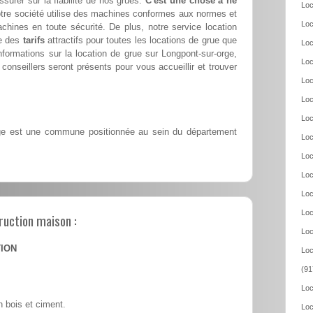
ssurer sur la fiabilité de nos grues.
C'est une chose à ne
Loc
tre société utilise des machines conformes aux normes et
Loc
achines en toute sécurité. De plus, notre service location
se des
tarifs
attractifs pour toutes les locations de grue que
Loc
formations sur la location de grue sur Longpont-sur-orge,
Loc
conseillers seront présents pour vous accueillir et trouver
Loc
Loc
Loc
ge est une commune positionnée au sein du département
Loc
Loc
Loc
Loc
Loc
ruction maison :
Loc
TION
Loc
(91
Loc
 bois et ciment.
Loc