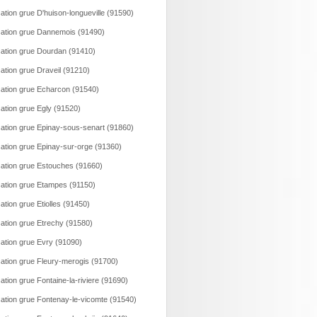
ation grue D'huison-longueville (91590)
ation grue Dannemois (91490)
ation grue Dourdan (91410)
ation grue Draveil (91210)
ation grue Echarcon (91540)
ation grue Egly (91520)
ation grue Epinay-sous-senart (91860)
ation grue Epinay-sur-orge (91360)
ation grue Estouches (91660)
ation grue Etampes (91150)
ation grue Etiolles (91450)
ation grue Etrechy (91580)
ation grue Evry (91090)
ation grue Fleury-merogis (91700)
ation grue Fontaine-la-riviere (91690)
ation grue Fontenay-le-vicomte (91540)