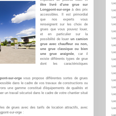
Loc
être livré d'une grue sur
Longpont-sur-orge
à des prix
Loc
accessibles. Il est primordial
Loc
que nos experts vous
renseignent sur les choix de
Loc
grues que vous pouvez louer,
Loc
et en particulier sur la
Loc
possibilité de louer
un camion
grue avec chauffeur ou non,
Loc
une grue classique ou bien
Loc
une grue araignée
, car il
existe différents types de grue
Loc
dont les caractéristiques
Loc
Loc
pont-sur-orge
vous propose différentes sortes de grues
Loc
 possible dans le cadre de vos travaux de constructions ou
Loc
frons une gamme constitué d'équipements de qualités et
er un travail sécurisé dans le cadre de votre chantier situé
Loc
Loc
es de grues avec des tarifs de location attractifs, avec
Loc
ngpont-sur-orge :
Loc