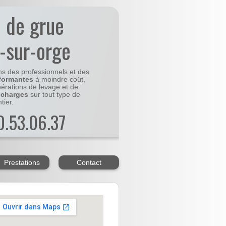
n de grue
-sur-orge
ns des professionnels et des
formantes
à moindre coût,
pérations de levage et de
 charges
sur tout type de
tier.
20.53.06.37
Prestations
Contact