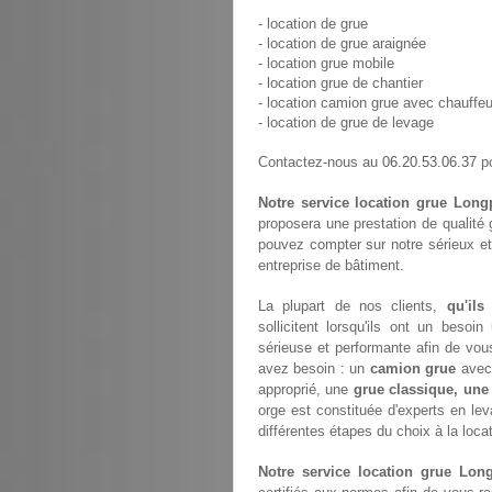
- location de grue
- location de grue araignée
- location grue mobile
- location grue de chantier
- location camion grue avec chauffeu
- location de grue de levage
06.20.53.06.37
Contactez-nous au
po
Notre service location grue Long
proposera une prestation de qualité
pouvez compter sur notre sérieux et
entreprise de bâtiment.
La plupart de nos clients,
qu'ils
sollicitent lorsqu'ils ont un bes
sérieuse et performante afin de vou
avez besoin : un
camion grue
avec 
approprié, une
grue classique, une
orge est constituée d'experts en l
différentes étapes du choix à la loca
Notre service location grue Long