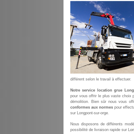
différent selon le travail à effectuer.
Notre service location grue Long
pour vous offrir le plus vaste choix
démolition. Bien sûr nous vous of
conformes aux normes
pour effectu
sur Longpont-sur-orge.
Nous disposons de différents modèl
possibilité de livraison rapide sur Lo