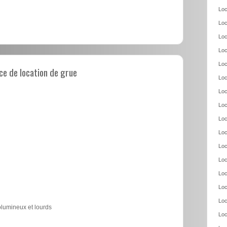
Loc
Loc
Loc
Loc
Loc
e de location de grue
Loc
Loc
Loc
Loc
Loc
Loc
Loc
Loc
Loc
Loc
olumineux et lourds
Loc