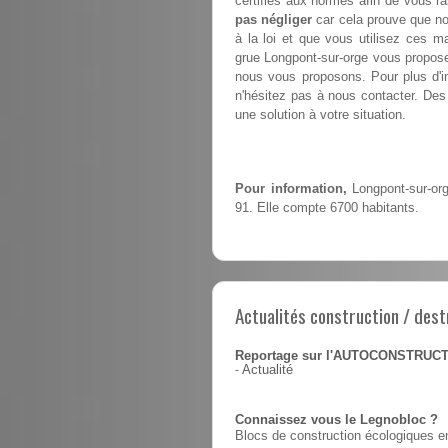
certifiés aux normes afin de vous ra
pas négliger
car cela prouve que no
à la loi et que vous utilisez ces m
grue Longpont-sur-orge vous propo
nous vous proposons. Pour plus d'in
n'hésitez pas à nous contacter. Des 
une solution à votre situation.
Pour information,
Longpont-sur-or
91. Elle compte 6700 habitants.
Actualités construction / dest
Reportage sur l'AUTOCONSTRUC
-
Actualité
Connaissez vous le Legnobloc ?
Blocs de construction écologiques en