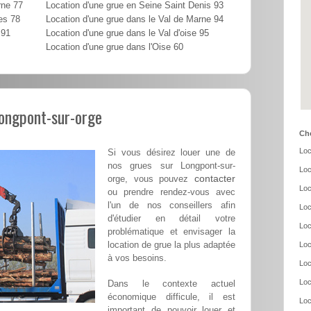
rne 77
Location d'une grue en Seine Saint Denis 93
es 78
Location d'une grue dans le Val de Marne 94
 91
Location d'une grue dans le Val d'oise 95
Location d'une grue dans l'Oise 60
Longpont-sur-orge
Cho
Loc
Si vous désirez louer une de
nos grues sur Longpont-sur-
Loc
contacter
orge, vous pouvez
Loc
ou prendre rendez-vous avec
l'un de nos conseillers afin
Loc
d'étudier en détail votre
Loc
problématique et envisager la
location de grue la plus adaptée
Loc
à vos besoins.
Loc
Loc
Dans le contexte actuel
économique difficule, il est
Loc
important de pouvoir louer et