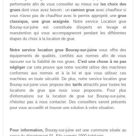
performante afin de vous conseiller au mieux sur
les choix des
grues
dont vous avez besoin : un
camion grue
avec chauffeur si
vous n'avez pas de chauffeur avec le permis approprié, une
grue
classique, une grue araignée
. Notre service Location grue
Bouray-sur-juine est constituée d'experts en levage et
manutention qui vous accompagneront pendant les différentes
étapes du choix à la location de grue.
Notre service location grue Bouray-sur-juine
vous offre des
équipements de qualités, certifiés aux normes afin de vous
rassurer sur la fiabilité de nos grues.
C'est une chose à ne pas
négliger
car cela prouve que notre société utilise des machines
conformes aux normes et à la loi et que vous utilisez ces
machines en toute sécurité. De plus, notre service location grue
Bouray-sur-juine vous propose des
tarifs
attractifs pour toutes les
locations de grue que nous vous proposons. Pour plus
d'informations sur la location de grue sur Bouray-sur-juine,
n'hésitez pas à nous contacter. Des conseillers seront présents
pour vous accueillir et trouver une solution à votre situation.
Pour information,
Bouray-sur-juine est une commune située au
coeur du département 91. Elle compte 1900 habitants.