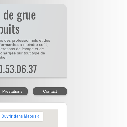
n de grue
puits
ns des professionnels et des
formantes
à moindre coût,
pérations de levage et de
 charges
sur tout type de
tier.
20.53.06.37
Prestations
Contact