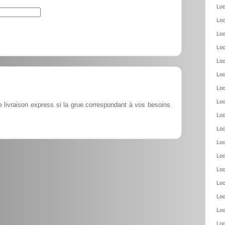
Loc
Loc
Loc
Loc
Loc
Loc
Loc
Loc
 livraison express si la grue correspondant à vos besoins
Loc
Loc
Loc
Loc
Loc
Loc
Loc
Loc
Loc