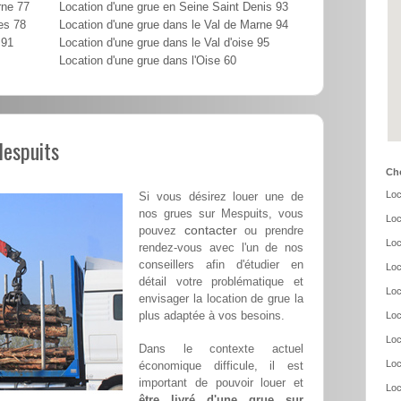
rne 77
Location d'une grue en Seine Saint Denis 93
es 78
Location d'une grue dans le Val de Marne 94
 91
Location d'une grue dans le Val d'oise 95
Location d'une grue dans l'Oise 60
Mespuits
Cho
Loc
Si vous désirez louer une de
nos grues sur Mespuits, vous
Loc
contacter
pouvez
ou prendre
Loc
rendez-vous avec l'un de nos
conseillers afin d'étudier en
Loc
détail votre problématique et
Loc
envisager la location de grue la
plus adaptée à vos besoins.
Loc
Loc
Dans le contexte actuel
Loc
économique difficule, il est
important de pouvoir louer et
Loc
être livré d'une grue sur