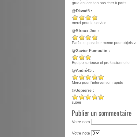
grue en location pas cher à paris
@Dkvad5 :
merci pour le service
@Stroux Joe :
Parfait et pas cher meme pour objets v
@Xavier Fumoulin :
Equipe serieuse et professionnelle
@André45 :
Merci pour l'intervention rapide
@Jopierre :
super
Publier un commentaire
Votre nom
Votre note