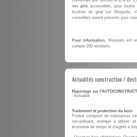
conformes aux normes et à la loi. E
des
prix
accessibles, pour toutes 
location de grue sur Mespuits, 
conseillers seront présents pour vous 
Pour information,
Mespuits est une
compte 200 résidants.
Actualités construction / dest
Reportage sur l'AUTOCONSTRUC
-
Actualité
Traitement et protection du bois
Produit composé de substances végé
non-polluant, pratique à utiliser,
économie de temps et d'argent à lon