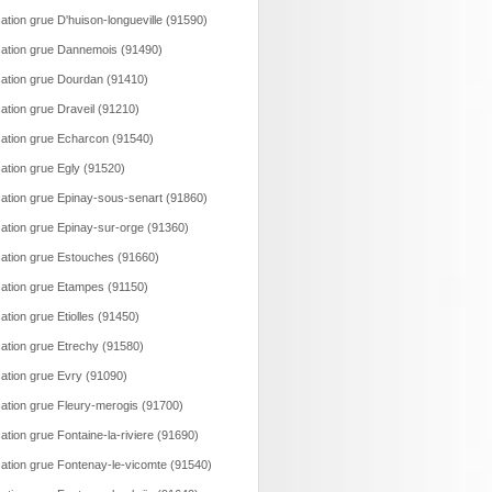
ation grue D'huison-longueville (91590)
ation grue Dannemois (91490)
ation grue Dourdan (91410)
ation grue Draveil (91210)
ation grue Echarcon (91540)
ation grue Egly (91520)
ation grue Epinay-sous-senart (91860)
ation grue Epinay-sur-orge (91360)
ation grue Estouches (91660)
ation grue Etampes (91150)
ation grue Etiolles (91450)
ation grue Etrechy (91580)
ation grue Evry (91090)
ation grue Fleury-merogis (91700)
ation grue Fontaine-la-riviere (91690)
ation grue Fontenay-le-vicomte (91540)