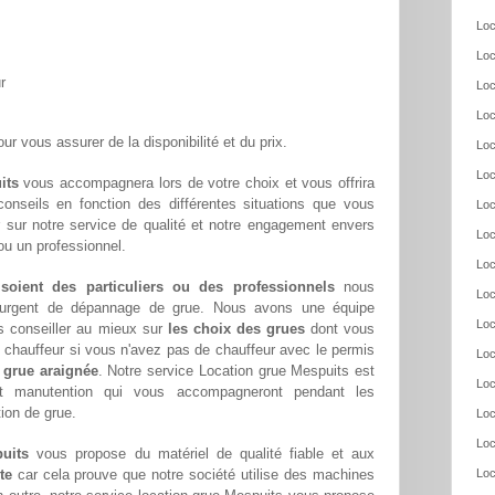
Loc
Loc
r
Loc
Loc
ur vous assurer de la disponibilité et du prix.
Loc
Loc
its
vous accompagnera lors de votre choix et vous offrira
conseils en fonction des différentes situations que vous
Loc
 sur notre service de qualité et notre engagement envers
Loc
ou un professionnel.
Loc
 soient des particuliers ou des professionnels
nous
Loc
oin urgent de dépannage de grue. Nous avons une équipe
Loc
s conseiller au mieux sur
les choix des grues
dont vous
chauffeur si vous n'avez pas de chauffeur avec le permis
Loc
 grue araignée
. Notre service Location grue Mespuits est
Loc
et manutention qui vous accompagneront pendant les
tion de grue.
Loc
Loc
uits
vous propose du matériel de qualité fiable et aux
te
car cela prouve que notre société utilise des machines
Loc