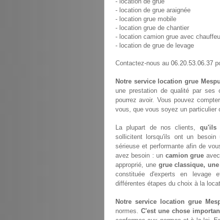
- location de grue
- location de grue araignée
- location grue mobile
- location grue de chantier
- location camion grue avec chauffeu
- location de grue de levage
06.20.53.06.37
Contactez-nous au
po
Notre service location grue Mespu
une prestation de qualité par ses 
pourrez avoir. Vous pouvez compter
vous, que vous soyez un particulier 
La plupart de nos clients,
qu'ils
sollicitent lorsqu'ils ont un bes
sérieuse et performante afin de vou
avez besoin : un
camion grue
avec 
approprié, une
grue classique, une
constituée d'experts en levage 
différentes étapes du choix à la loca
Notre service location grue Mesp
normes.
C'est une chose importan