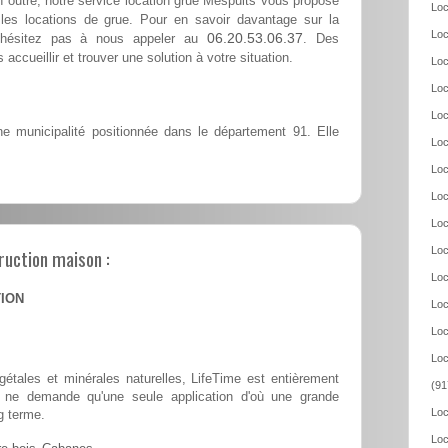
n outre, notre service location grue Mespuits vous propose
Loc
les locations de grue. Pour en savoir davantage sur la
Loc
06.20.53.06.37
n'hésitez pas à nous appeler au
. Des
accueillir et trouver une solution à votre situation.
Loc
Loc
Loc
 municipalité positionnée dans le département 91. Elle
Loc
Loc
Loc
Loc
ruction maison :
Loc
Loc
TION
Loc
Loc
Loc
tales et minérales naturelles, LifeTime est entièrement
(91
 et ne demande qu'une seule application d'où une grande
Loc
g terme.
Loc