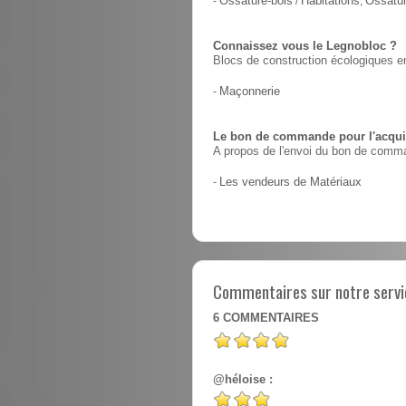
-
Ossature-bois
/
Habitations
,
Ossatur
Connaissez vous le Legnobloc ?
Blocs de construction écologiques en
-
Maçonnerie
Le bon de commande pour l'acquis
A propos de l'envoi du bon de comma
-
Les vendeurs de Matériaux
Commentaires sur notre servic
6
COMMENTAIRES
@héloise :