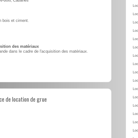
e-bois
,
Cabanes
Loc
Loc
 bois et ciment.
Loc
Loc
Loc
ition des matériaux
Loc
nde dans le cadre de l'acquisition des matériaux.
Loc
Loc
Loc
Loc
Loc
e de location de grue
Loc
Loc
Loc
Loc
Loc