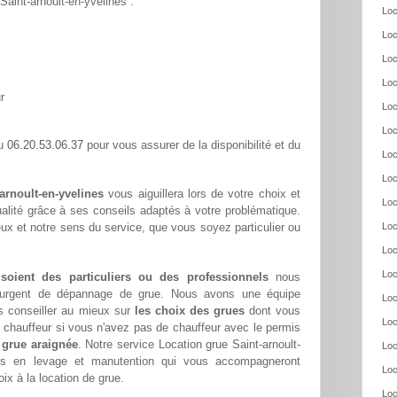
 Saint-arnoult-en-yvelines :
Loc
Loc
Loc
Loc
r
Loc
Loc
06.20.53.06.37
au
pour vous assurer de la disponibilité et du
Loc
Loc
arnoult-en-yvelines
vous aiguillera lors de votre choix et
Loc
alité grâce à ses conseils adaptés à votre problématique.
ux et notre sens du service, que vous soyez particulier ou
Loc
Loc
Loc
 soient des particuliers ou des professionnels
nous
oin urgent de dépannage de grue. Nous avons une équipe
Loc
s conseiller au mieux sur
les choix des grues
dont vous
Loc
chauffeur si vous n'avez pas de chauffeur avec le permis
 grue araignée
. Notre service Location grue Saint-arnoult-
Loc
erts en levage et manutention qui vous accompagneront
Loc
ix à la location de grue.
Loc