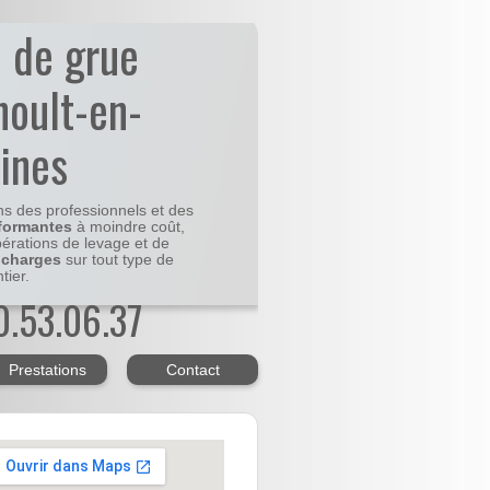
n de grue
noult-en-
lines
ns des professionnels et des
formantes
à moindre coût,
pérations de levage et de
 charges
sur tout type de
tier.
20.53.06.37
Prestations
Contact