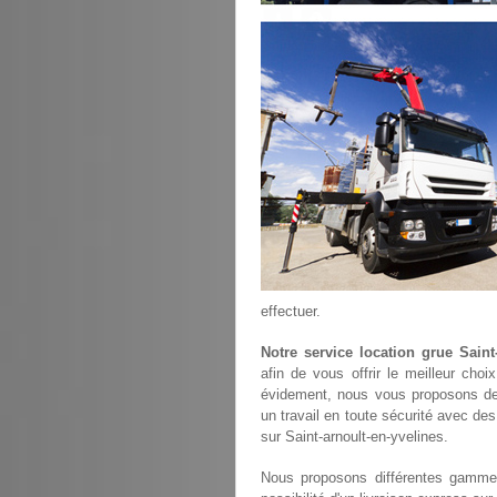
effectuer.
Notre service location grue Saint
afin de vous offrir le meilleur cho
évidement, nous vous proposons de
un travail en toute sécurité avec des
sur Saint-arnoult-en-yvelines.
Nous proposons différentes gammes