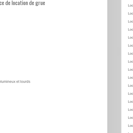
e de location de grue
Loc
Loc
Loc
Loc
Loc
Loc
Loc
Loc
Loc
Loc
olumineux et lourds
Loc
Loc
Loc
Loc
Loc
Loc