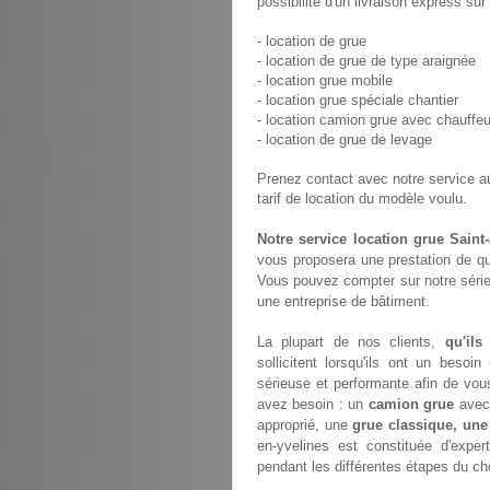
possibilité d'un livraison express sur
- location de grue
- location de grue de type araignée
- location grue mobile
- location grue spéciale chantier
- location camion grue avec chauffeu
- location de grue de levage
Prenez contact avec notre service 
tarif de location du modèle voulu.
Notre service location grue Saint-
vous proposera une prestation de qu
Vous pouvez compter sur notre série
une entreprise de bâtiment.
La plupart de nos clients,
qu'ils
sollicitent lorsqu'ils ont un bes
sérieuse et performante afin de vou
avez besoin : un
camion grue
avec 
approprié, une
grue classique, une
en-yvelines est constituée d'exp
pendant les différentes étapes du cho