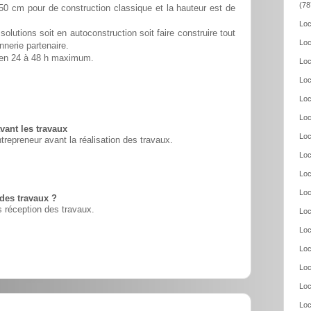
(78
50 cm pour de construction classique et la hauteur est de
Loc
solutions soit en autoconstruction soit faire construire tout
Loc
nnerie partenaire.
é en 24 à 48 h maximum.
Loc
Loc
Loc
Loc
vant les travaux
Loc
ntrepreneur avant la réalisation des travaux.
Loc
Loc
Loc
 des travaux ?
 réception des travaux.
Loc
Loc
Loc
Loc
Loc
Loc