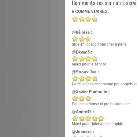
Commentaires sur notre servic
6
COMMENTAIRES
@héloise :
grue en location pas cher à paris
@Dkvad5 :
merci pour le service
@Stroux Joe :
Parfait et pas cher meme pour objets v
@Xavier Fumoulin :
Equipe serieuse et professionnelle
@André45 :
Merci pour l'intervention rapide
@Jopierre :