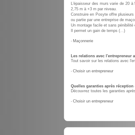
L'épaisseur des murs varie de 20 à 
2,75 m à +3 m par niveau.
Construire en Posyte offre plusieurs 
ou partie par une entreprise de maço
Un montage facile et sans pénibilit
Il permet un gain de temps (…)
-
Maçonnerie
Les relations avec l'entrepreneur a
Tout savoir sur les relations avec l'e
-
Choisir un entrepreneur
Quelles garanties après réception
Découvrez toutes les garanties après
-
Choisir un entrepreneur