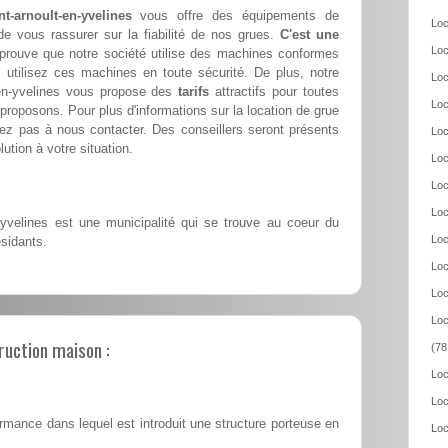
t-arnoult-en-yvelines
vous offre des équipements de
Loc
 de vous rassurer sur la fiabilité de nos grues.
C'est une
Loc
prouve que notre société utilise des machines conformes
 utilisez ces machines en toute sécurité. De plus, notre
Loc
t-en-yvelines vous propose des
tarifs
attractifs pour toutes
Loc
proposons. Pour plus d'informations sur la location de grue
itez pas à nous contacter. Des conseillers seront présents
Loc
lution à votre situation.
Loc
Loc
Loc
-yvelines est une municipalité qui se trouve au coeur du
Loc
sidants.
Loc
Loc
Loc
ruction maison :
(78
Loc
Loc
rmance dans lequel est introduit une structure porteuse en
Loc