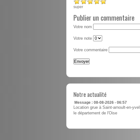
super
Publier un commentaire
Votre nom
Votre note
Votre commentaire
Notre actualité
Message : 08-08-2026 - 06:57
Location grue à Saint-arnoult-en-yvel
le département de l'Oise