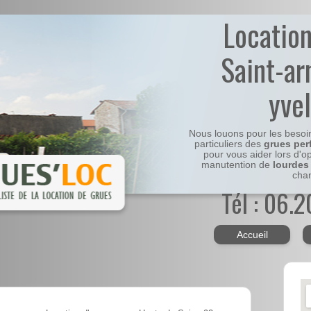
Locatio
Saint-ar
yve
Nous louons pour les besoi
particuliers des
grues per
pour vous aider lors d'o
manutention de
lourdes
chan
Tél : 06.
Accueil