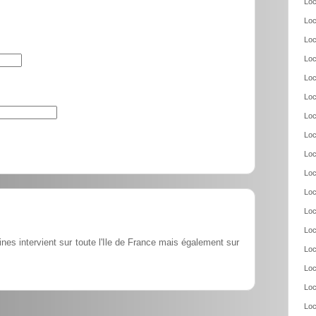
Loc
Loc
Loc
Loc
Loc
Loc
Loc
Loc
Loc
Loc
Loc
Loc
Loc
ines intervient sur toute l'Ile de France mais également sur
Loc
Loc
Loc
Loc