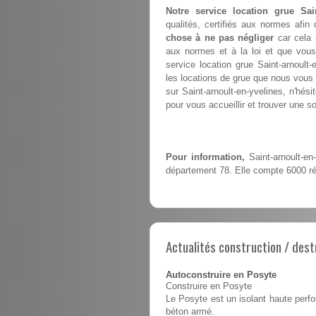
Notre service location grue Sain
qualités, certifiés aux normes afin
chose à ne pas négliger
car cela 
aux normes et à la loi et que vous
service location grue Saint-arnoul
les locations de grue que nous vous 
sur Saint-arnoult-en-yvelines, n'hés
pour vous accueillir et trouver une so
Pour information,
Saint-arnoult-en
département 78. Elle compte 6000 ré
Actualités construction / dest
Autoconstruire en Posyte
Construire en Posyte
Le Posyte est un isolant haute perfo
béton armé.