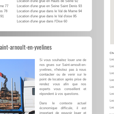
Location d'une grue en Hauts de Seine 92
rne 77
Location d'une grue en Seine Saint Denis 93
es 78
Location d'une grue dans le Val de Marne 94
 91
Location d'une grue dans le Val d'oise 95
Location d'une grue dans l'Oise 60
aint-arnoult-en-yvelines
Cho
Loc
Si vous souhaitez louer une de
nos grues sur Saint-arnoult-en-
Loc
yvelines, n'hésitez pas à nous
Loc
contacter
ou de venir sur le
point de location après prise de
Loc
rendez vous afin que nos
Loc
experts vous conseillent et
répondent à vos questions.
Loc
Loc
Dans le contexte actuel
Loc
économique difficule, il est
important de pouvoir louer et