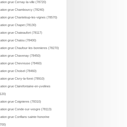
ation grue Cernay-la-ville (78720)
ation grue Chambourcy (78240)
ation grue Chanteloup-les-vignes (78570)
ation grue Chapet (78130)
ation grue Chateaufort (78117)
ation grue Chatou (78400)
ation grue Chaufour-les-bonnieres (78270)
ation grue Chavenay (78450)
ation grue Chevreuse (78460)
ation grue Choisel (78460)
ation grue Civry-la-foret (78910)
ation grue Clairefontaine-en-yvelines
120)
ation grue Coignieres (78310)
ation grue Conde-sur-vesgre (78113)
ation grue Conflans-sainte-honorine
700)