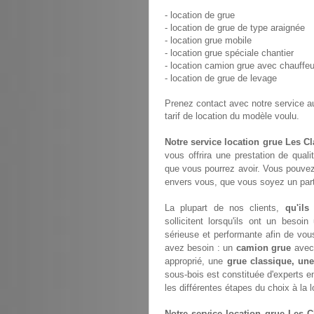
- location de grue
- location de grue de type araignée
- location grue mobile
- location grue spéciale chantier
- location camion grue avec chauffeu
- location de grue de levage
Prenez contact avec notre service 
tarif de location du modèle voulu.
Notre service location grue Les C
vous offrira une prestation de quali
que vous pourrez avoir. Vous pouvez
envers vous, que vous soyez un parti
La plupart de nos clients,
qu'ils
sollicitent lorsqu'ils ont un bes
sérieuse et performante afin de vou
avez besoin : un
camion grue
avec 
approprié, une
grue classique, une
sous-bois est constituée d'experts 
les différentes étapes du choix à la 
Notre service location grue Les C