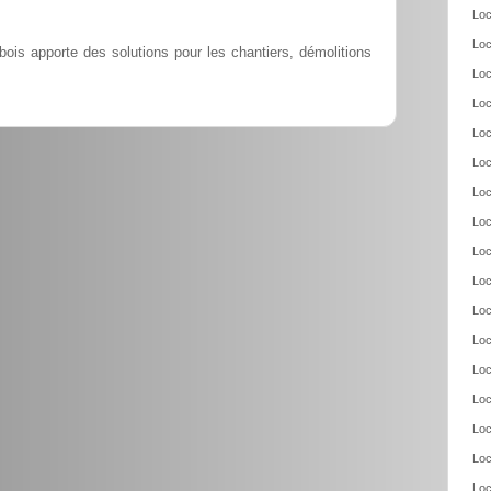
Loc
Loc
ois apporte des solutions pour les chantiers, démolitions
Loc
Loc
Loc
Loc
Loc
Loc
Loc
Loc
Loc
Loc
Loc
Loc
Loc
Loc
Loc