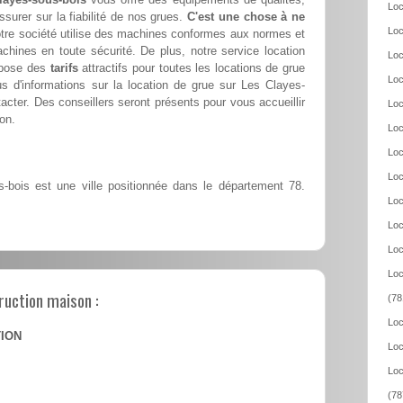
Loc
ssurer sur la fiabilité de nos grues.
C'est une chose à ne
Loc
tre société utilise des machines conformes aux normes et
achines en toute sécurité. De plus, notre service location
Loc
opose des
tarifs
attractifs pour toutes les locations de grue
Loc
 d'informations sur la location de grue sur Les Clayes-
acter. Des conseillers seront présents pour vous accueillir
Loc
ion.
Loc
Loc
Loc
bois est une ville positionnée dans le département 78.
Loc
Loc
Loc
Loc
ruction maison :
(78
Loc
TION
Loc
Loc
(78