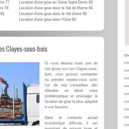
rne 77
Location d'une grue en Seine Saint Denis 93
es 78
Location d'une grue dans le Val de Marne 94
 91
Location d'une grue dans le Val d'oise 95
Location d'une grue dans l'Oise 60
Les Clayes-sous-bois
Cho
Loc
Si vous désirez louer une de
nos grues sur Les Clayes-sous-
Loc
contacter
bois, vous pouvez
Loc
ou prendre rendez-vous avec
l'un de nos conseillers afin
Loc
d'étudier en détail votre
Loc
problématique et envisager la
location de grue la plus adaptée
Loc
à vos besoins.
Loc
Loc
Dans le contexte actuel
économique difficule, il est
Loc
important de pouvoir louer et