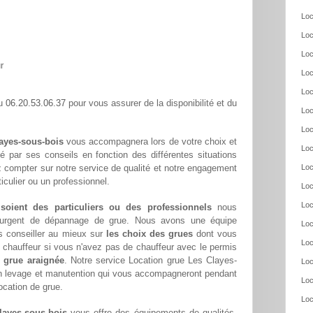
Loc
Loc
Loc
r
Loc
Loc
06.20.53.06.37
au
pour vous assurer de la disponibilité et du
Loc
Loc
layes-sous-bois
vous accompagnera lors de votre choix et
Loc
té par ses conseils en fonction des différentes situations
 compter sur notre service de qualité et notre engagement
Loc
culier ou un professionnel.
Loc
Loc
 soient des particuliers ou des professionnels
nous
oin urgent de dépannage de grue. Nous avons une équipe
Loc
s conseiller au mieux sur
les choix des grues
dont vous
Loc
chauffeur si vous n'avez pas de chauffeur avec le permis
 grue araignée
. Notre service Location grue Les Clayes-
Loc
en levage et manutention qui vous accompagneront pendant
Loc
location de grue.
Loc
layes-sous-bois
vous offre des équipements de qualités,