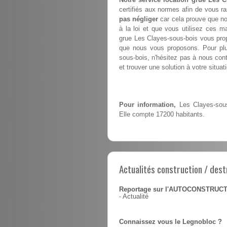
certifiés aux normes afin de vous ra
pas négliger
car cela prouve que no
à la loi et que vous utilisez ces m
grue Les Clayes-sous-bois vous pr
que nous vous proposons. Pour plus
sous-bois, n'hésitez pas à nous cont
et trouver une solution à votre situat
Pour information,
Les Clayes-sous-
Elle compte 17200 habitants.
Actualités construction / dest
Reportage sur l'AUTOCONSTRUC
-
Actualité
Connaissez vous le Legnobloc ?