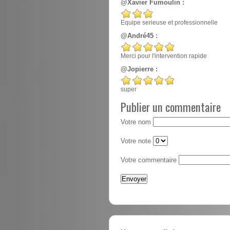
@Xavier Fumoulin :
Equipe serieuse et professionnelle
@André45 :
Merci pour l'intervention rapide
@Jopierre :
super
Publier un commentaire
Votre nom
Votre note
Votre commentaire