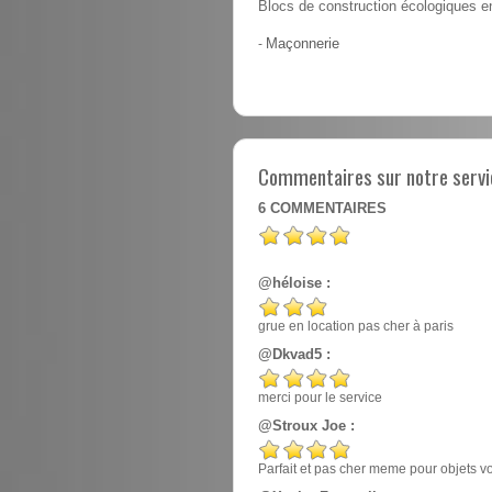
Blocs de construction écologiques en
-
Maçonnerie
Commentaires sur notre servic
6
COMMENTAIRES
@héloise :
grue en location pas cher à paris
@Dkvad5 :
merci pour le service
@Stroux Joe :
Parfait et pas cher meme pour objets v