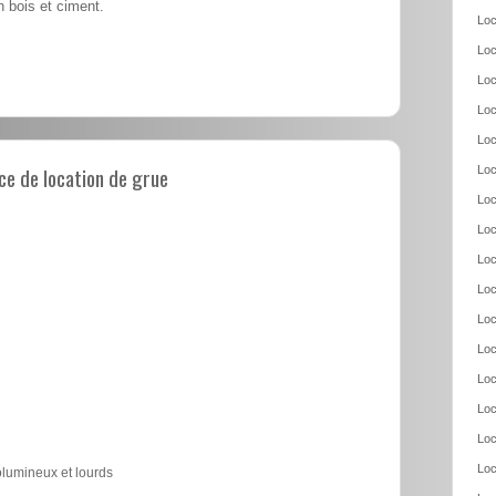
 bois et ciment.
Loc
Loc
Loc
Loc
Loc
e de location de grue
Loc
Loc
Loc
Loc
Loc
Loc
Loc
Loc
Loc
Loc
Loc
olumineux et lourds