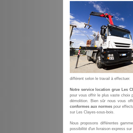
différent selon le travail à effectuer.
Notre service location grue Les C
pour vous offrir le plus vaste choix
démolition. Bien sûr nous vous of
conformes aux normes
pour effectu
sur Les Clayes-sous-bois.
Nous proposons différentes gammes
possibilité d'un livraison express su