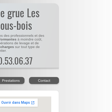
de grue Les
sous-bois
ns des professionnels et des
formantes
à moindre coût,
pérations de levage et de
 charges
sur tout type de
tier.
20.53.06.37
Prestations
Contact