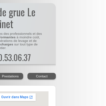
de grue Le
inet
ns des professionnels et des
formantes
à moindre coût,
pérations de levage et de
 charges
sur tout type de
tier.
20.53.06.37
Prestations
Contact