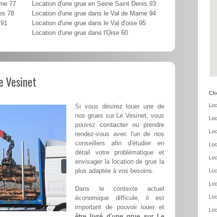
rne 77
Location d'une grue en Seine Saint Denis 93
es 78
Location d'une grue dans le Val de Marne 94
 91
Location d'une grue dans le Val d'oise 95
Location d'une grue dans l'Oise 60
e Vesinet
Cho
Loc
Si vous désirez louer une de
nos grues sur Le Vesinet, vous
Loc
contacter
pouvez
ou prendre
Loc
rendez-vous avec l'un de nos
conseillers afin d'étudier en
Loc
détail votre problématique et
Loc
envisager la location de grue la
plus adaptée à vos besoins.
Loc
Loc
Dans le contexte actuel
Loc
économique difficule, il est
important de pouvoir louer et
Loc
être livré d'une grue sur Le