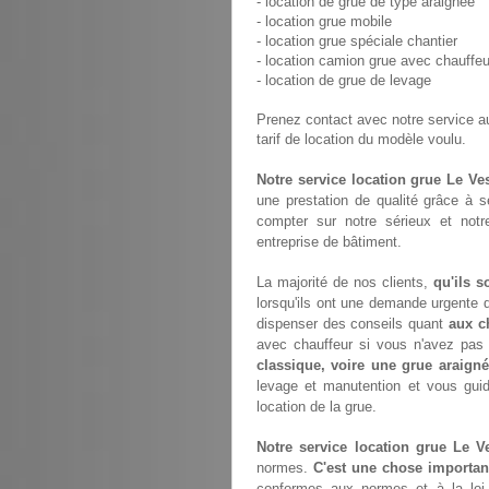
- location de grue de type araignée
- location grue mobile
- location grue spéciale chantier
- location camion grue avec chauffeu
- location de grue de levage
Prenez contact avec notre service 
tarif de location du modèle voulu.
Notre service location grue Le Ve
une prestation de qualité grâce à 
compter sur notre sérieux et not
entreprise de bâtiment.
La majorité de nos clients,
qu'ils s
lorsqu'ils ont une demande urgente d
dispenser des conseils quant
aux c
avec chauffeur si vous n'avez pa
classique, voire une grue araign
levage et manutention et vous gui
location de la grue.
Notre service location grue Le V
normes.
C'est une chose importan
conformes aux normes et à la loi.