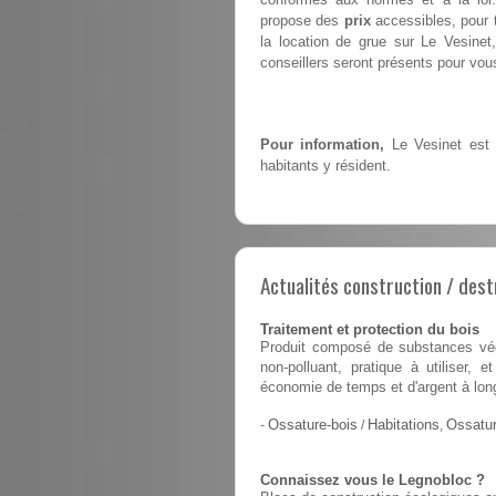
propose des
prix
accessibles, pour t
la location de grue sur Le Vesine
conseillers seront présents pour vous 
Pour information,
Le Vesinet est 
habitants y résident.
Actualités construction / dest
Traitement et protection du bois
Produit composé de substances végé
non-polluant, pratique à utiliser,
économie de temps et d'argent à lon
-
Ossature-bois
/
Habitations
,
Ossatur
Connaissez vous le Legnobloc ?