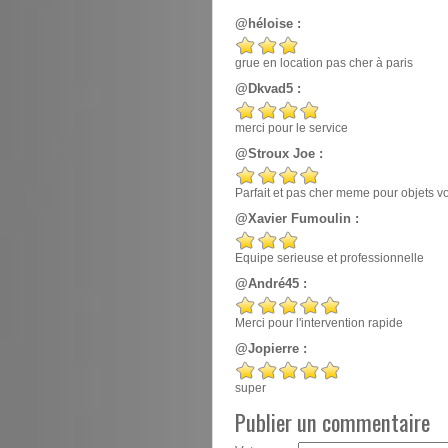
@héloise :
grue en location pas cher à paris
@Dkvad5 :
merci pour le service
@Stroux Joe :
Parfait et pas cher meme pour objets v
@Xavier Fumoulin :
Equipe serieuse et professionnelle
@André45 :
Merci pour l'intervention rapide
@Jopierre :
super
Publier un commentaire