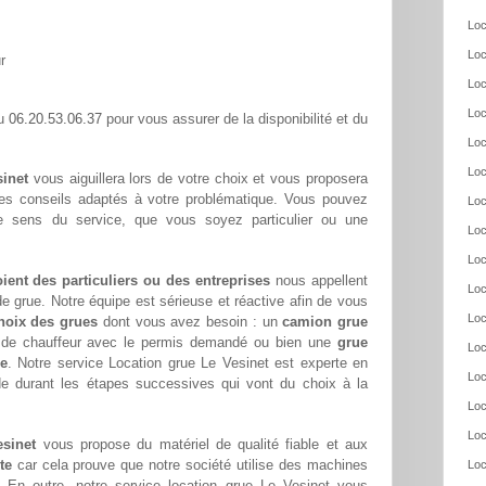
Loc
Loc
r
Loc
Loc
06.20.53.06.37
au
pour vous assurer de la disponibilité et du
Loc
Loc
sinet
vous aiguillera lors de votre choix et vous proposera
ses conseils adaptés à votre problématique. Vous pouvez
Loc
re sens du service, que vous soyez particulier ou une
Loc
Loc
oient des particuliers ou des entreprises
nous appellent
Loc
e grue. Notre équipe est sérieuse et réactive afin de vous
Loc
hoix des grues
dont vous avez besoin : un
camion grue
s de chauffeur avec le permis demandé ou bien une
grue
Loc
ée
. Notre service Location grue Le Vesinet est experte en
Loc
de durant les étapes successives qui vont du choix à la
Loc
Loc
esinet
vous propose du matériel de qualité fiable et aux
te
car cela prouve que notre société utilise des machines
Loc
 En outre, notre service location grue Le Vesinet vous