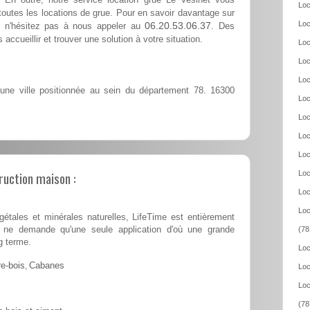
Loc
outes les locations de grue. Pour en savoir davantage sur
Loc
06.20.53.06.37
t, n'hésitez pas à nous appeler au
. Des
accueillir et trouver une solution à votre situation.
Loc
Loc
Loc
une ville positionnée au sein du département 78. 16300
Loc
Loc
Loc
Loc
ruction maison :
Loc
Loc
Loc
tales et minérales naturelles, LifeTime est entièrement
 et ne demande qu'une seule application d'où une grande
(78
g terme.
Loc
e-bois
,
Cabanes
Loc
Loc
(78