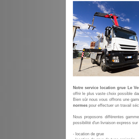
Notre service location grue Le Ve
offrir le plus vaste choix possible d
Bien sûr nous vous offrons une gam
normes
pour effectuer un travail séc
Nous proposons différentes gammes
possibilité d'un livraison express sur
- location de grue