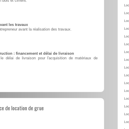
 bois et ciment.
Loc
Loc
Loc
vant les travaux
Loc
ntrepreneur avant la réalisation des travaux.
Loc
Loc
Loc
uction : financement et délai de livraison
le délai de livraison pour l'acquisition de matériaux de
Loc
Loc
Loc
Loc
Loc
Loc
e de location de grue
Loc
Loc
Loc