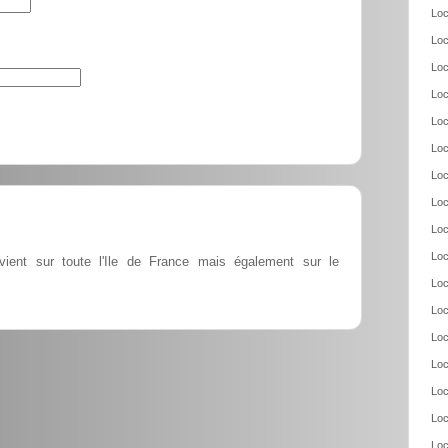
Loc
Loc
Loc
Loc
Loc
Loc
Loc
Loc
Loc
Loc
vient sur toute l'Ile de France mais également sur le
Loc
Loc
Loc
Loc
Loc
Loc
Loc