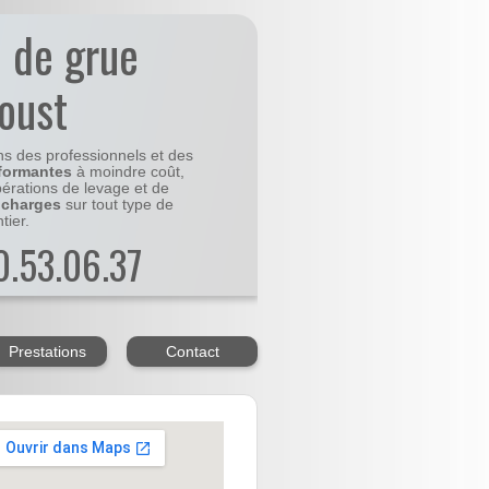
n de grue
oust
ns des professionnels et des
formantes
à moindre coût,
pérations de levage et de
 charges
sur tout type de
tier.
20.53.06.37
Prestations
Contact