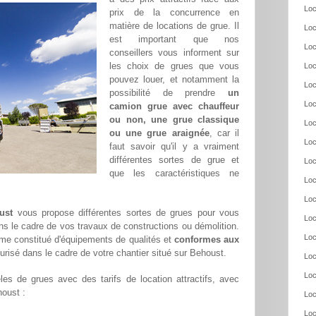
Loc
prix de la concurrence en
matière de locations de grue. Il
Loc
est important que nos
Loc
conseillers vous informent sur
les choix de grues que vous
Loc
pouvez louer, et notamment la
Loc
possibilité de prendre
un
Loc
camion grue avec chauffeur
ou non, une grue classique
Loc
ou une grue araignée
, car il
Loc
faut savoir qu'il y a vraiment
différentes sortes de grue et
Loc
que les caractéristiques ne
Loc
Loc
ust
vous propose différentes sortes de grues pour vous
Loc
ans le cadre de vos travaux de constructions ou démolition.
Loc
me constitué d'équipements de qualités et
conformes aux
curisé dans le cadre de votre chantier situé sur Behoust.
Loc
Loc
es de grues avec des tarifs de location attractifs, avec
houst :
Loc
Loc