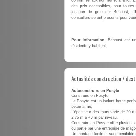
conformes aux normes et à la loi. E
des
prix
accessibles, pour toutes 
location de grue sur Behoust, 
conseillers seront présents pour vous 
Pour information,
Behoust est une
résidents y habitent.
Actualités construction / dest
Autoconstruire en Posyte
Construire en Posyte
Le Posyte est un isolant haute perfo
béton armé.
L'épaisseur des murs varie de 20 à 
2,75 m à +3 m par niveau.
Construire en Posyte offre plusieurs 
ou partie par une entreprise de maço
Un montage facile et sans pénibilit