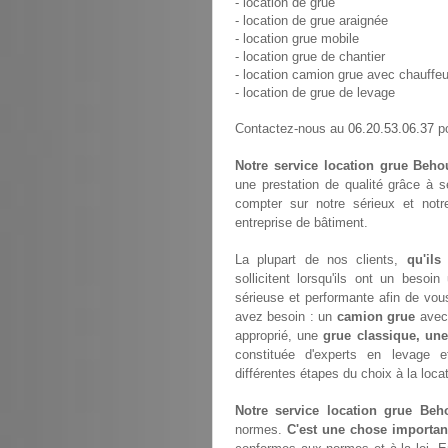
- location de grue
- location de grue araignée
- location grue mobile
- location grue de chantier
- location camion grue avec chauffeu
- location de grue de levage
06.20.53.06.37
Contactez-nous au
po
Notre service location grue Beho
une prestation de qualité grâce à 
compter sur notre sérieux et not
entreprise de bâtiment.
La plupart de nos clients,
qu'ils
sollicitent lorsqu'ils ont un bes
sérieuse et performante afin de vou
avez besoin : un
camion grue
avec 
approprié, une
grue classique, une
constituée d'experts en levage 
différentes étapes du choix à la loca
Notre service location grue Beh
normes.
C'est une chose importan