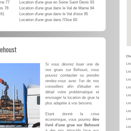
rne 77
Location d'une grue en Seine Saint Denis 93
es 78
Location d'une grue dans le Val de Marne 94
 91
Location d'une grue dans le Val d'oise 95
Location d'une grue dans l'Oise 60
Behoust
Cho
Loc
Si vous désirez louer une de
nos grues sur Behoust, vous
Loc
contacter
pouvez
ou prendre
Loc
rendez-vous avec l'un de nos
conseillers afin d'étudier en
Loc
détail votre problématique et
Loc
envisager la location de grue la
plus adaptée à vos besoins.
Loc
Loc
Etant donné la crise
Loc
économique, vous pourrez
être
livré d'une grue sur Behoust
Loc
à des prix attractifs face aux