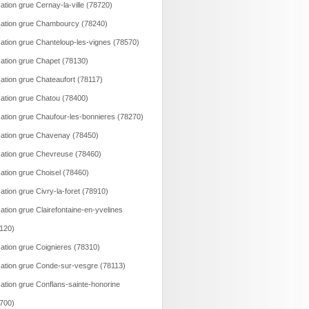
ation grue Cernay-la-ville (78720)
ation grue Chambourcy (78240)
ation grue Chanteloup-les-vignes (78570)
ation grue Chapet (78130)
ation grue Chateaufort (78117)
ation grue Chatou (78400)
ation grue Chaufour-les-bonnieres (78270)
ation grue Chavenay (78450)
ation grue Chevreuse (78460)
ation grue Choisel (78460)
ation grue Civry-la-foret (78910)
ation grue Clairefontaine-en-yvelines
120)
ation grue Coignieres (78310)
ation grue Conde-sur-vesgre (78113)
ation grue Conflans-sainte-honorine
700)