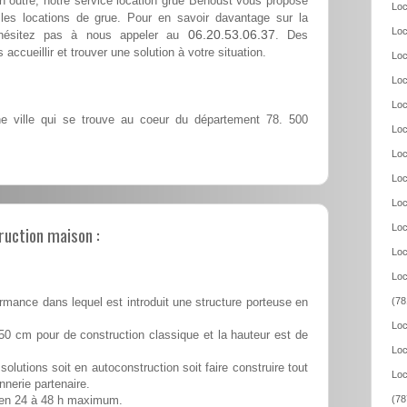
n outre, notre service location grue Behoust vous propose
Loc
les locations de grue. Pour en savoir davantage sur la
Loc
06.20.53.06.37
n'hésitez pas à nous appeler au
. Des
accueillir et trouver une solution à votre situation.
Loc
Loc
Loc
 ville qui se trouve au coeur du département 78. 500
Loc
Loc
Loc
Loc
ruction maison :
Loc
Loc
Loc
(78
rmance dans lequel est introduit une structure porteuse en
Loc
50 cm pour de construction classique et la hauteur est de
Loc
solutions soit en autoconstruction soit faire construire tout
Loc
nnerie partenaire.
(78
é en 24 à 48 h maximum.