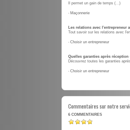
Il permet un gain de temps (…)
-
Maçonnerie
Les relations avec l'entrepreneur a
Tout savoir sur les relations avec l'e
-
Choisir un entrepreneur
Quelles garanties après réception
Découvrez toutes les garanties après
-
Choisir un entrepreneur
Commentaires sur notre servic
6
COMMENTAIRES