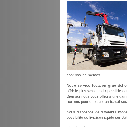
sont pas les mêmes.
Notre service location grue Beho
offrir le plus vaste choix possible d
Bien sûr nous vous offrons une gam
normes
pour effectuer un travail sé
Nous disposons de différents modèl
possibilité de livraison rapide sur Be