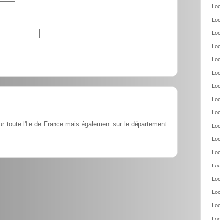
Loc
Loc
Loc
Loc
Loc
Loc
Loc
Loc
Loc
ur toute l'Ile de France mais également sur le département
Loc
Loc
Loc
Loc
Loc
Loc
Loc
Loc