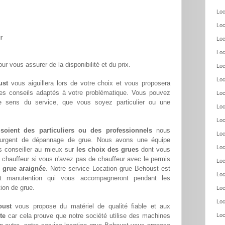
Loc
Loc
r
Loc
Loc
ur vous assurer de la disponibilité et du prix.
Loc
Loc
ust
vous aiguillera lors de votre choix et vous proposera
ses conseils adaptés à votre problématique. Vous pouvez
Loc
re sens du service, que vous soyez particulier ou une
Loc
Loc
 soient des particuliers ou des professionnels
nous
Loc
oin urgent de dépannage de grue. Nous avons une équipe
Loc
s conseiller au mieux sur
les choix des grues
dont vous
chauffeur si vous n'avez pas de chauffeur avec le permis
Loc
 grue araignée
. Notre service Location grue Behoust est
Loc
et manutention qui vous accompagneront pendant les
tion de grue.
Loc
Loc
oust
vous propose du matériel de qualité fiable et aux
te
car cela prouve que notre société utilise des machines
Loc