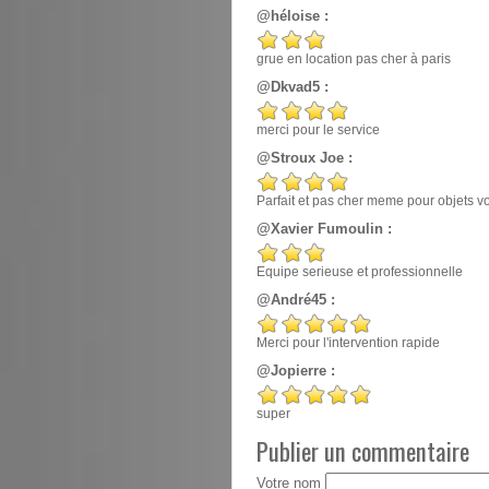
@héloise :
grue en location pas cher à paris
@Dkvad5 :
merci pour le service
@Stroux Joe :
Parfait et pas cher meme pour objets v
@Xavier Fumoulin :
Equipe serieuse et professionnelle
@André45 :
Merci pour l'intervention rapide
@Jopierre :
super
Publier un commentaire
Votre nom