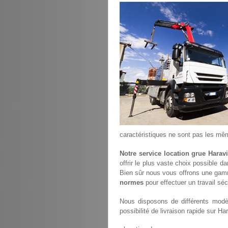
caractéristiques ne sont pas les mê
Notre service location grue Haravi
offrir le plus vaste choix possible d
Bien sûr nous vous offrons une gam
normes
pour effectuer un travail séc
Nous disposons de différents modèl
possibilité de livraison rapide sur Hara