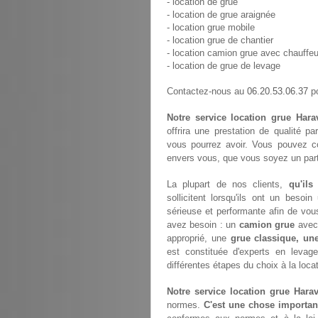
- location de grue
- location de grue araignée
- location grue mobile
- location grue de chantier
- location camion grue avec chauffeu
- location de grue de levage
06.20.53.06.37
Contactez-nous au
po
Notre service location grue Harav
offrira une prestation de qualité p
vous pourrez avoir. Vous pouvez c
envers vous, que vous soyez un parti
La plupart de nos clients,
qu'ils
sollicitent lorsqu'ils ont un bes
sérieuse et performante afin de vou
avez besoin : un
camion grue
avec 
approprié, une
grue classique, un
est constituée d'experts en leva
différentes étapes du choix à la loca
Notre service location grue Haravi
normes.
C'est une chose importan