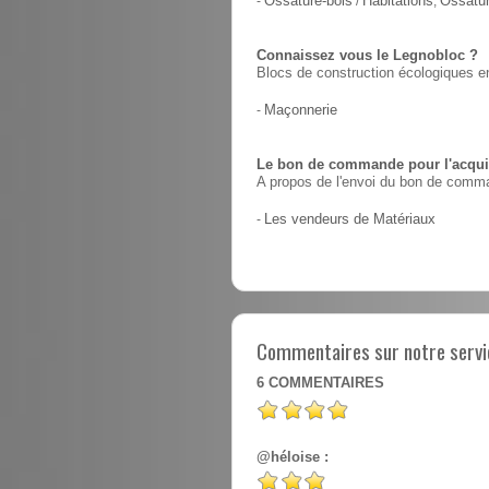
-
Ossature-bois
/
Habitations
,
Ossatur
Connaissez vous le Legnobloc ?
Blocs de construction écologiques en
-
Maçonnerie
Le bon de commande pour l'acquis
A propos de l'envoi du bon de comma
-
Les vendeurs de Matériaux
Commentaires sur notre servic
6
COMMENTAIRES
@héloise :