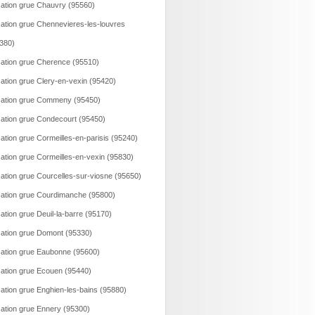
ation grue Chauvry (95560)
ation grue Chennevieres-les-louvres
380)
ation grue Cherence (95510)
ation grue Clery-en-vexin (95420)
ation grue Commeny (95450)
ation grue Condecourt (95450)
ation grue Cormeilles-en-parisis (95240)
ation grue Cormeilles-en-vexin (95830)
ation grue Courcelles-sur-viosne (95650)
ation grue Courdimanche (95800)
ation grue Deuil-la-barre (95170)
ation grue Domont (95330)
ation grue Eaubonne (95600)
ation grue Ecouen (95440)
ation grue Enghien-les-bains (95880)
ation grue Ennery (95300)