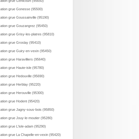
ation grue Genicourt (95650)
ation grue Gonesse (95500)
ation grue Goussainville (95190)
ation grue Gouzangrez (95450)
ation grue Grisy-les-platres (95810)
ation grue Groslay (95410)
ation grue Guiry-en-vexin (95450)
ation grue Haravilliers (95640)
ation grue Haute-isle (95780)
ation grue Hedouville (95690)
ation grue Herblay (95220)
ation grue Herouville (95300)
ation grue Hodent (95420)
ation grue Jagny-sous-bois (95850)
ation grue Jouy-le-moutier (95280)
ation grue L'isle-adam (95290)
ation grue La Chapelle-en-vexin (95420)