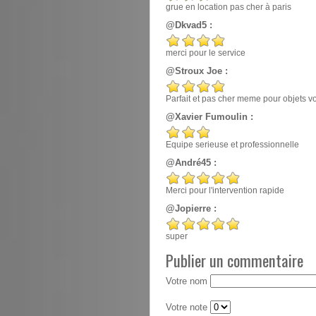
grue en location pas cher à paris
@Dkvad5 :
merci pour le service
@Stroux Joe :
Parfait et pas cher meme pour objets v
@Xavier Fumoulin :
Equipe serieuse et professionnelle
@André45 :
Merci pour l'intervention rapide
@Jopierre :
super
Publier un commentaire
Votre nom
Votre note