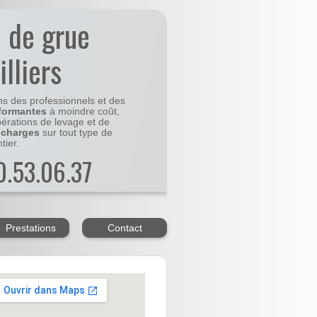
n de grue
illiers
ns des professionnels et des
formantes
à moindre coût,
pérations de levage et de
 charges
sur tout type de
tier.
20.53.06.37
Prestations
Contact