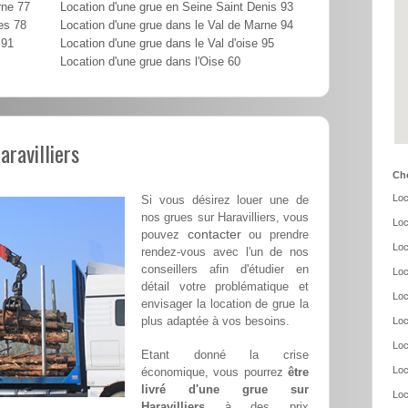
rne 77
Location d'une grue en Seine Saint Denis 93
es 78
Location d'une grue dans le Val de Marne 94
 91
Location d'une grue dans le Val d'oise 95
Location d'une grue dans l'Oise 60
aravilliers
Cho
Loc
Si vous désirez louer une de
nos grues sur Haravilliers, vous
Loc
contacter
pouvez
ou prendre
Loc
rendez-vous avec l'un de nos
conseillers afin d'étudier en
Loc
détail votre problématique et
Loc
envisager la location de grue la
plus adaptée à vos besoins.
Loc
Loc
Etant donné la crise
Loc
économique, vous pourrez
être
livré d'une grue sur
Loc
Haravilliers
à des prix