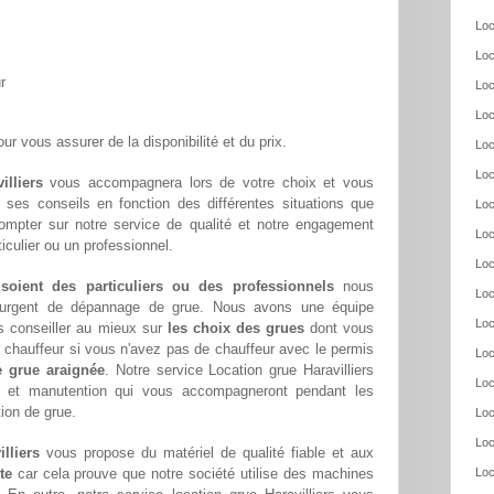
Loc
Loc
r
Loc
Loc
ur vous assurer de la disponibilité et du prix.
Loc
Loc
illiers
vous accompagnera lors de votre choix et vous
ar ses conseils en fonction des différentes situations que
Loc
ompter sur notre service de qualité et notre engagement
Loc
culier ou un professionnel.
Loc
 soient des particuliers ou des professionnels
nous
Loc
oin urgent de dépannage de grue. Nous avons une équipe
Loc
s conseiller au mieux sur
les choix des grues
dont vous
chauffeur si vous n'avez pas de chauffeur avec le permis
Loc
e grue araignée
. Notre service Location grue Haravilliers
Loc
ge et manutention qui vous accompagneront pendant les
tion de grue.
Loc
Loc
lliers
vous propose du matériel de qualité fiable et aux
te
car cela prouve que notre société utilise des machines
Loc