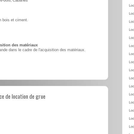
e-bois
,
Cabanes
Loc
Loc
 bois et ciment.
Loc
Loc
Loc
ition des matériaux
Loc
nde dans le cadre de l'acquisition des matériaux.
Loc
Loc
Loc
Loc
Loc
e de location de grue
Loc
Loc
Loc
Loc
Loc