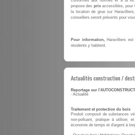
conformes aux normes et à la loi. 
propose des
prix
accessibles, pour t
la location de grue sur Haravillie
conseillers seront présents pour vous 
Pour information,
Haravilliers est
résidents y habitent.
Actualités construction / dest
Reportage sur l'AUTOCONSTRUC
-
Actualité
Traitement et protection du bois
Produit composé de substances végé
non-polluant, pratique à utiliser,
économie de temps et d'argent à lon