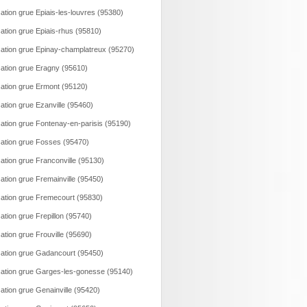
ation grue Epiais-les-louvres (95380)
ation grue Epiais-rhus (95810)
ation grue Epinay-champlatreux (95270)
ation grue Eragny (95610)
ation grue Ermont (95120)
ation grue Ezanville (95460)
ation grue Fontenay-en-parisis (95190)
ation grue Fosses (95470)
ation grue Franconville (95130)
ation grue Fremainville (95450)
ation grue Fremecourt (95830)
ation grue Frepillon (95740)
ation grue Frouville (95690)
ation grue Gadancourt (95450)
ation grue Garges-les-gonesse (95140)
ation grue Genainville (95420)