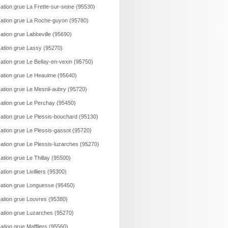
ation grue La Frette-sur-seine (95530)
ation grue La Roche-guyon (95780)
ation grue Labbeville (95690)
ation grue Lassy (95270)
ation grue Le Bellay-en-vexin (95750)
ation grue Le Heaulme (95640)
ation grue Le Mesnil-aubry (95720)
ation grue Le Perchay (95450)
ation grue Le Plessis-bouchard (95130)
ation grue Le Plessis-gassot (95720)
ation grue Le Plessis-luzarches (95270)
ation grue Le Thillay (95500)
ation grue Livilliers (95300)
ation grue Longuesse (95450)
ation grue Louvres (95380)
ation grue Luzarches (95270)
ation grue Maffliers (95560)