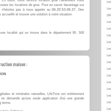
En outre, notre service location grue Haravilliers vous
Loc
outes les locations de grue. Pour en savoir davantage sur
Loc
06.20.53.06.37
rs, n'hésitez pas à nous appeler au
. Des
accueillir et trouver une solution à votre situation.
(95
Loc
Loc
 une localité qui se trouve dans le département 95. 500
Loc
Loc
Loc
Loc
ruction maison :
Loc
Loc
TION
Loc
Loc
Loc
tales et minérales naturelles, LifeTime est entièrement
Loc
 et ne demande qu'une seule application d'où une grande
Loc
g terme.
Loc