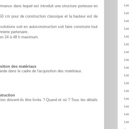
Loc
rmance dans lequel est introduit une structure porteuse en
Loc
50 cm pour de construction classique et la hauteur est de
Loc
solutions soit en autoconstruction soit faire construire tout
Loc
nnerie partenaire.
Loc
é en 24 à 48 h maximum.
Loc
Loc
Loc
ition des matériaux
Loc
nde dans le cadre de l'acquisition des matériaux.
Loc
Loc
Loc
struction
Loc
n doivent-ils être livrés ? Quand et où ? Tous les détails
Loc
Loc
Loc