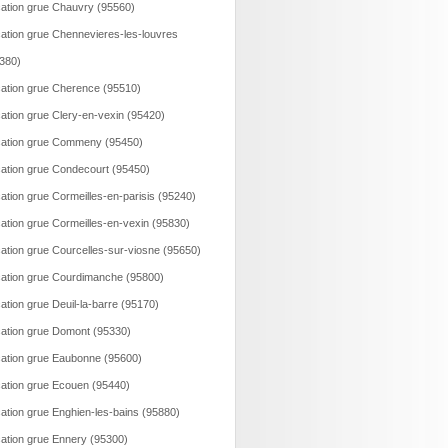
ation grue Chauvry (95560)
ation grue Chennevieres-les-louvres
380)
ation grue Cherence (95510)
ation grue Clery-en-vexin (95420)
ation grue Commeny (95450)
ation grue Condecourt (95450)
ation grue Cormeilles-en-parisis (95240)
ation grue Cormeilles-en-vexin (95830)
ation grue Courcelles-sur-viosne (95650)
ation grue Courdimanche (95800)
ation grue Deuil-la-barre (95170)
ation grue Domont (95330)
ation grue Eaubonne (95600)
ation grue Ecouen (95440)
ation grue Enghien-les-bains (95880)
ation grue Ennery (95300)