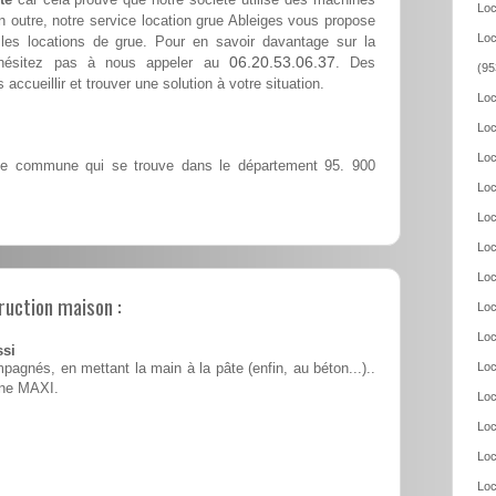
Loc
n outre, notre service location grue Ableiges vous propose
Loc
les locations de grue. Pour en savoir davantage sur la
06.20.53.06.37
n'hésitez pas à nous appeler au
. Des
(95
accueillir et trouver une solution à votre situation.
Loc
Loc
Loc
e commune qui se trouve dans le département 95. 900
Loc
Loc
Loc
Loc
ruction maison :
Loc
Loc
ssi
Loc
pagnés, en mettant la main à la pâte (enfin, au béton...)..
ine MAXI.
Loc
Loc
Loc
Loc