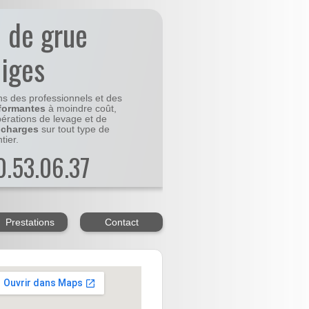
n de grue
eiges
ns des professionnels et des
formantes
à moindre coût,
pérations de levage et de
 charges
sur tout type de
tier.
20.53.06.37
Prestations
Contact