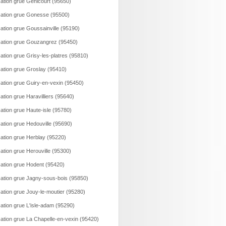
ation grue Genicourt (95650)
ation grue Gonesse (95500)
ation grue Goussainville (95190)
ation grue Gouzangrez (95450)
ation grue Grisy-les-platres (95810)
ation grue Groslay (95410)
ation grue Guiry-en-vexin (95450)
ation grue Haravilliers (95640)
ation grue Haute-isle (95780)
ation grue Hedouville (95690)
ation grue Herblay (95220)
ation grue Herouville (95300)
ation grue Hodent (95420)
ation grue Jagny-sous-bois (95850)
ation grue Jouy-le-moutier (95280)
ation grue L'isle-adam (95290)
ation grue La Chapelle-en-vexin (95420)