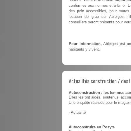
conformes aux normes et à la loi. E
des
prix
accessibles, pour toutes 
location de grue sur Ableiges, 
conseillers seront présents pour vous 
Pour information,
Ableiges est un
habitants y vivent.
Actualités construction / dest
Autoconstruction : les femmes au
Elles les ont aidés, soutenus, accom
Une enquête réalisée pour le magaz
-
Actualité
Autoconstruire en Posyte