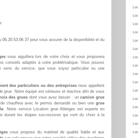
Loc
Loc
r
Loc
Loc
06.20.53.06.37
au
pour vous assurer de la disponibilité et du
Loc
Loc
ges
vous aiguillera lors de votre choix et vous proposera
Loc
ses conseils adaptés à votre problématique. Vous pouvez
Loc
re sens du service, que vous soyez particulier ou une
Loc
Loc
oient des particuliers ou des entreprises
nous appellent
Loc
e grue. Notre équipe est sérieuse et réactive afin de vous
hoix des grues
dont vous avez besoin : un
camion grue
Loc
s de chauffeur avec le permis demandé ou bien une
grue
Loc
ée
. Notre service Location grue Ableiges est experte en
de durant les étapes successives qui vont du choix à la
Loc
Loc
iges
vous propose du matériel de qualité fiable et aux
Loc
te
car cela prouve que notre société utilise des machines