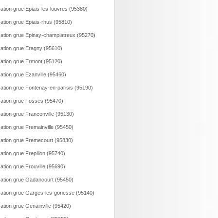
ation grue Epiais-les-louvres (95380)
ation grue Epiais-rhus (95810)
ation grue Epinay-champlatreux (95270)
ation grue Eragny (95610)
ation grue Ermont (95120)
ation grue Ezanville (95460)
ation grue Fontenay-en-parisis (95190)
ation grue Fosses (95470)
ation grue Franconville (95130)
ation grue Fremainville (95450)
ation grue Fremecourt (95830)
ation grue Frepillon (95740)
ation grue Frouville (95690)
ation grue Gadancourt (95450)
ation grue Garges-les-gonesse (95140)
ation grue Genainville (95420)