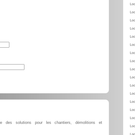
Loc
Loc
Loc
Loc
Loc
Loc
Loc
Loc
Loc
Loc
Loc
Loc
Loc
Loc
Loc
e des solutions pour les chantiers, démolitions et
Loc
Loc