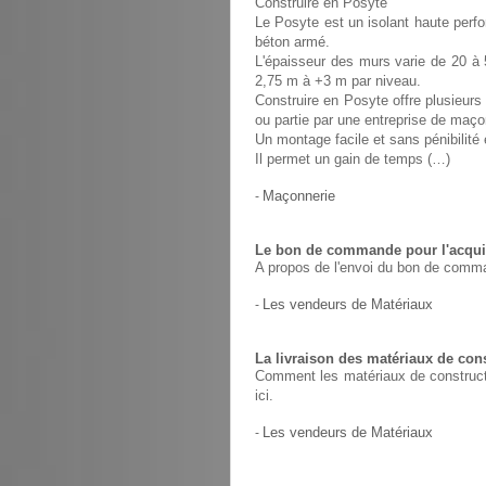
Construire en Posyte
Le Posyte est un isolant haute perfo
béton armé.
L'épaisseur des murs varie de 20 à 
2,75 m à +3 m par niveau.
Construire en Posyte offre plusieurs 
ou partie par une entreprise de maço
Un montage facile et sans pénibilit
Il permet un gain de temps (…)
-
Maçonnerie
Le bon de commande pour l'acquis
A propos de l'envoi du bon de comma
-
Les vendeurs de Matériaux
La livraison des matériaux de con
Comment les matériaux de constructio
ici.
-
Les vendeurs de Matériaux