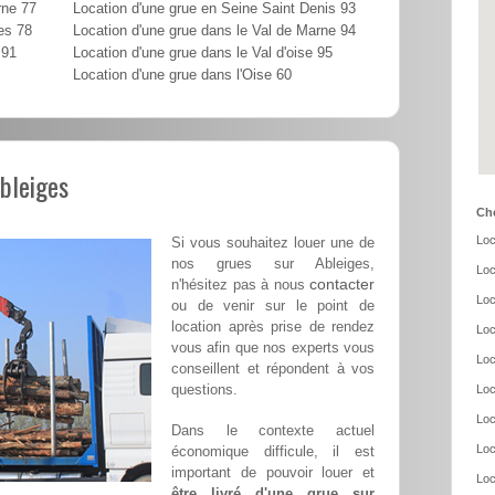
rne 77
Location d'une grue en Seine Saint Denis 93
es 78
Location d'une grue dans le Val de Marne 94
 91
Location d'une grue dans le Val d'oise 95
Location d'une grue dans l'Oise 60
Ableiges
Cho
Loc
Si vous souhaitez louer une de
nos grues sur Ableiges,
Loc
contacter
n'hésitez pas à nous
Loc
ou de venir sur le point de
location après prise de rendez
Loc
vous afin que nos experts vous
Loc
conseillent et répondent à vos
questions.
Loc
Loc
Dans le contexte actuel
Loc
économique difficule, il est
important de pouvoir louer et
Loc
être livré d'une grue sur