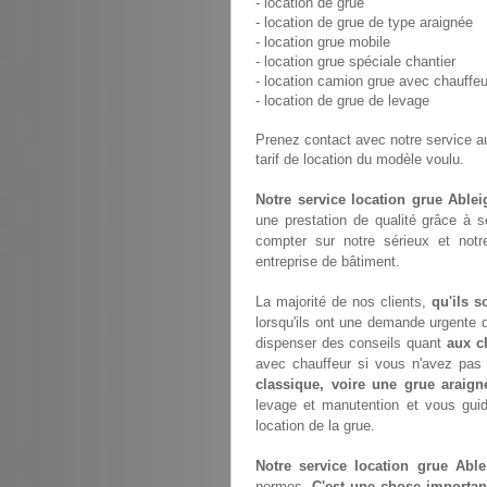
- location de grue
- location de grue de type araignée
- location grue mobile
- location grue spéciale chantier
- location camion grue avec chauffeu
- location de grue de levage
Prenez contact avec notre service 
tarif de location du modèle voulu.
Notre service location grue Ablei
une prestation de qualité grâce à 
compter sur notre sérieux et not
entreprise de bâtiment.
La majorité de nos clients,
qu'ils s
lorsqu'ils ont une demande urgente d
dispenser des conseils quant
aux c
avec chauffeur si vous n'avez pa
classique, voire une grue araign
levage et manutention et vous gui
location de la grue.
Notre service location grue Able
normes.
C'est une chose importan