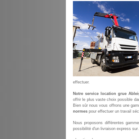
effectuer.
Notre service location grue Able
offrir le plus vaste choix possible d
Bien sûr nous vous offrons une gam
normes
pour effectuer un travail séc
Nous proposons différentes gammes
possibilité d'un livraison express sur