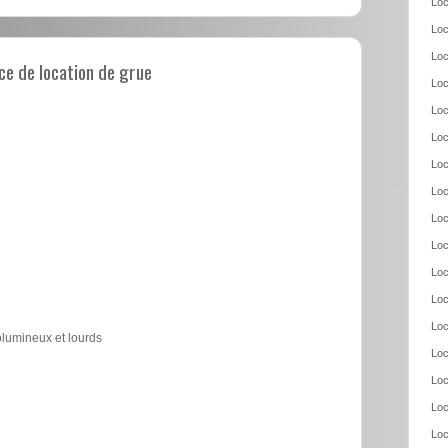
Loc
Loc
Loc
e de location de grue
Loc
Loc
Loc
Loc
Loc
Loc
Loc
Loc
Loc
Loc
olumineux et lourds
Loc
Loc
Loc
Loc