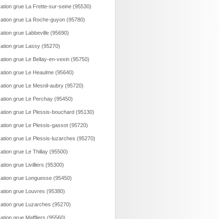
ation grue La Frette-sur-seine (95530)
ation grue La Roche-guyon (95780)
ation grue Labbeville (95690)
ation grue Lassy (95270)
ation grue Le Bellay-en-vexin (95750)
ation grue Le Heaulme (95640)
ation grue Le Mesnil-aubry (95720)
ation grue Le Perchay (95450)
ation grue Le Plessis-bouchard (95130)
ation grue Le Plessis-gassot (95720)
ation grue Le Plessis-luzarches (95270)
ation grue Le Thillay (95500)
ation grue Livilliers (95300)
ation grue Longuesse (95450)
ation grue Louvres (95380)
ation grue Luzarches (95270)
ation grue Maffliers (95560)