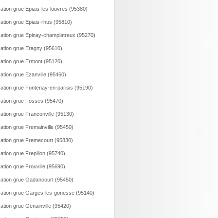
ation grue Epiais-les-louvres (95380)
ation grue Epiais-rhus (95810)
ation grue Epinay-champlatreux (95270)
ation grue Eragny (95610)
ation grue Ermont (95120)
ation grue Ezanville (95460)
ation grue Fontenay-en-parisis (95190)
ation grue Fosses (95470)
ation grue Franconville (95130)
ation grue Fremainville (95450)
ation grue Fremecourt (95830)
ation grue Frepillon (95740)
ation grue Frouville (95690)
ation grue Gadancourt (95450)
ation grue Garges-les-gonesse (95140)
ation grue Genainville (95420)