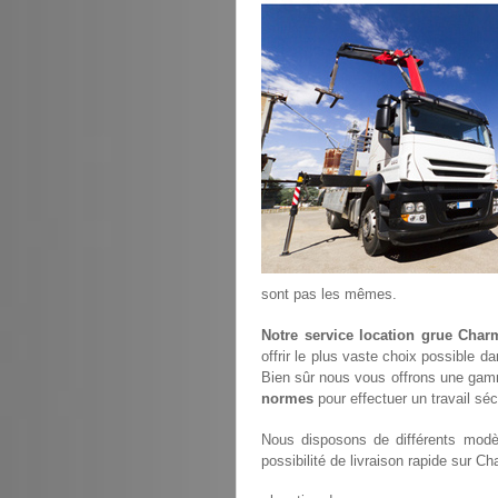
sont pas les mêmes.
Notre service location grue Char
offrir le plus vaste choix possible d
Bien sûr nous vous offrons une gam
normes
pour effectuer un travail sé
Nous disposons de différents modèl
possibilité de livraison rapide sur Ch