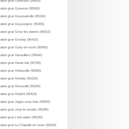
ation grue Genicourt (95650)
ation grue Gonesse (95500)
ation grue Goussainville (95190)
ation grue Gouzangrez (95450)
ation grue Grisy-les-platres (95810)
ation grue Groslay (95410)
ation grue Guiry-en-vexin (95450)
ation grue Haravilliers (95640)
ation grue Haute-isle (95780)
ation grue Hedouville (95690)
ation grue Herblay (95220)
ation grue Herouville (95300)
ation grue Hodent (95420)
ation grue Jagny-sous-bois (95850)
ation grue Jouy-le-moutier (95280)
ation grue L'isle-adam (95290)
ation grue La Chapelle-en-vexin (95420)