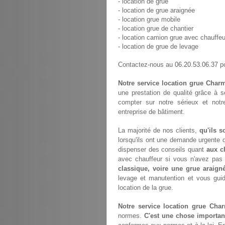
- location de grue
- location de grue araignée
- location grue mobile
- location grue de chantier
- location camion grue avec chauffeu
- location de grue de levage
06.20.53.06.37
Contactez-nous au
po
Notre service location grue Char
une prestation de qualité grâce à 
compter sur notre sérieux et not
entreprise de bâtiment.
La majorité de nos clients,
qu'ils s
lorsqu'ils ont une demande urgente d
dispenser des conseils quant
aux c
avec chauffeur si vous n'avez pa
classique, voire une grue araign
levage et manutention et vous gui
location de la grue.
Notre service location grue Cha
normes.
C'est une chose importan