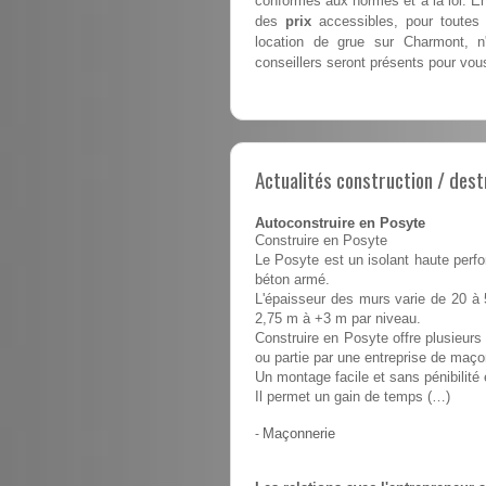
conformes aux normes et à la loi. E
des
prix
accessibles, pour toutes 
location de grue sur Charmont, 
conseillers seront présents pour vous 
Actualités construction / dest
Autoconstruire en Posyte
Construire en Posyte
Le Posyte est un isolant haute perfo
béton armé.
L'épaisseur des murs varie de 20 à 
2,75 m à +3 m par niveau.
Construire en Posyte offre plusieurs 
ou partie par une entreprise de maço
Un montage facile et sans pénibilit
Il permet un gain de temps (…)
-
Maçonnerie