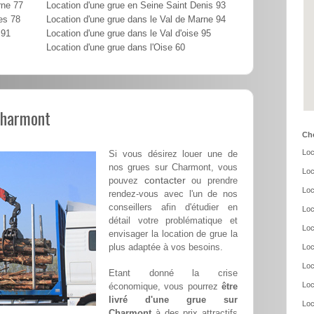
rne 77
Location d'une grue en Seine Saint Denis 93
es 78
Location d'une grue dans le Val de Marne 94
 91
Location d'une grue dans le Val d'oise 95
Location d'une grue dans l'Oise 60
 Charmont
Cho
Loc
Si vous désirez louer une de
nos grues sur Charmont, vous
Loc
contacter
pouvez
ou prendre
Loc
rendez-vous avec l'un de nos
conseillers afin d'étudier en
Loc
détail votre problématique et
Loc
envisager la location de grue la
plus adaptée à vos besoins.
Loc
Loc
Etant donné la crise
Loc
économique, vous pourrez
être
livré d'une grue sur
Loc
Charmont
à des prix attractifs