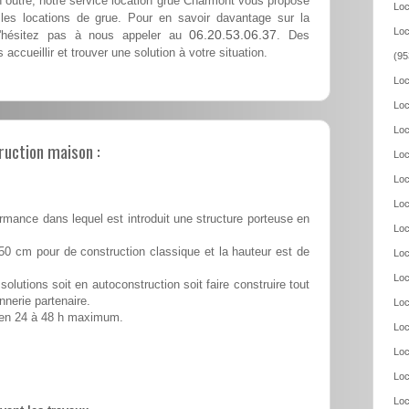
n outre, notre service location grue Charmont vous propose
Loc
les locations de grue. Pour en savoir davantage sur la
Loc
06.20.53.06.37
n'hésitez pas à nous appeler au
. Des
accueillir et trouver une solution à votre situation.
(95
Loc
Loc
Loc
ruction maison :
Loc
Loc
Loc
rmance dans lequel est introduit une structure porteuse en
Loc
50 cm pour de construction classique et la hauteur est de
Loc
Loc
solutions soit en autoconstruction soit faire construire tout
nnerie partenaire.
Loc
é en 24 à 48 h maximum.
Loc
Loc
Loc
Loc