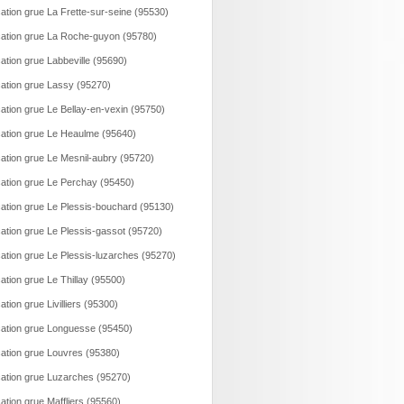
ation grue La Frette-sur-seine (95530)
ation grue La Roche-guyon (95780)
ation grue Labbeville (95690)
ation grue Lassy (95270)
ation grue Le Bellay-en-vexin (95750)
ation grue Le Heaulme (95640)
ation grue Le Mesnil-aubry (95720)
ation grue Le Perchay (95450)
ation grue Le Plessis-bouchard (95130)
ation grue Le Plessis-gassot (95720)
ation grue Le Plessis-luzarches (95270)
ation grue Le Thillay (95500)
ation grue Livilliers (95300)
ation grue Longuesse (95450)
ation grue Louvres (95380)
ation grue Luzarches (95270)
ation grue Maffliers (95560)