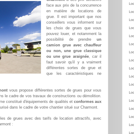
Loc
face aux prix de la concurrence
en matière de locations de
Loc
grue. Il est important que nos
Loc
conseillers vous informent sur
les choix de grues que vous
Loc
pouvez louer, et notamment la
Loc
possibilité de prendre
un
Loc
camion grue avec chauffeur
ou non, une grue classique
Loc
ou une grue araignée
, car il
Loc
faut savoir qu'il y a vraiment
différentes sortes de grue et
Loc
que les caractéristiques ne
Loc
Loc
mont
vous propose différentes sortes de grues pour vous
Loc
ans le cadre de vos travaux de constructions ou démolition.
Loc
me constitué d'équipements de qualités et
conformes aux
curisé dans le cadre de votre chantier situé sur Charmont.
Loc
Loc
es de grues avec des tarifs de location attractifs, avec
armont :
Loc
Loc