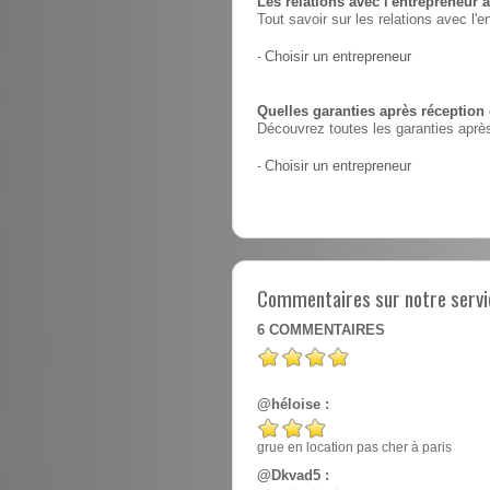
Les relations avec l'entrepreneur a
Tout savoir sur les relations avec l'e
-
Choisir un entrepreneur
Quelles garanties après réception
Découvrez toutes les garanties après
-
Choisir un entrepreneur
Commentaires sur notre servic
6
COMMENTAIRES
@héloise :
grue en location pas cher à paris
@Dkvad5 :