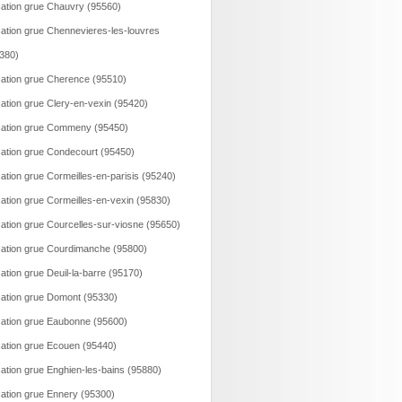
ation grue Chauvry (95560)
ation grue Chennevieres-les-louvres
380)
ation grue Cherence (95510)
ation grue Clery-en-vexin (95420)
ation grue Commeny (95450)
ation grue Condecourt (95450)
ation grue Cormeilles-en-parisis (95240)
ation grue Cormeilles-en-vexin (95830)
ation grue Courcelles-sur-viosne (95650)
ation grue Courdimanche (95800)
ation grue Deuil-la-barre (95170)
ation grue Domont (95330)
ation grue Eaubonne (95600)
ation grue Ecouen (95440)
ation grue Enghien-les-bains (95880)
ation grue Ennery (95300)