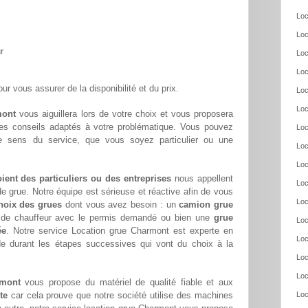
Loc
Loc
r
Loc
Loc
ur vous assurer de la disponibilité et du prix.
Loc
Loc
mont
vous aiguillera lors de votre choix et vous proposera
ses conseils adaptés à votre problématique. Vous pouvez
Loc
re sens du service, que vous soyez particulier ou une
Loc
Loc
oient des particuliers ou des entreprises
nous appellent
Loc
e grue. Notre équipe est sérieuse et réactive afin de vous
Loc
hoix des grues
dont vous avez besoin : un
camion grue
s de chauffeur avec le permis demandé ou bien une
grue
Loc
ée
. Notre service Location grue Charmont est experte en
Loc
de durant les étapes successives qui vont du choix à la
Loc
Loc
rmont
vous propose du matériel de qualité fiable et aux
te
car cela prouve que notre société utilise des machines
Loc