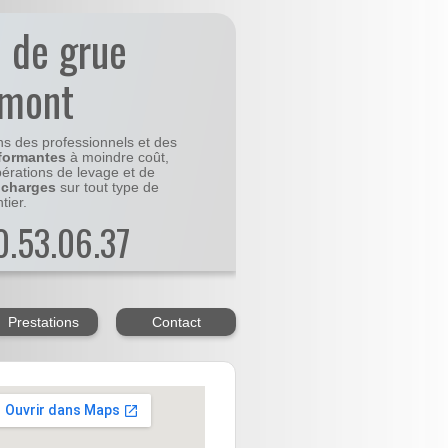
n de grue
rmont
ns des professionnels et des
formantes
à moindre coût,
pérations de levage et de
 charges
sur tout type de
tier.
20.53.06.37
Prestations
Contact