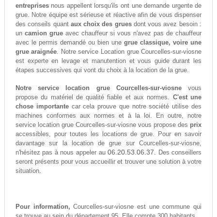
entreprises
nous appellent lorsqu'ils ont une demande urgente de
grue. Notre équipe est sérieuse et réactive afin de vous dispenser
des conseils quant
aux choix des grues
dont vous avez besoin :
un
camion grue
avec chauffeur si vous n'avez pas de chauffeur
avec le permis demandé ou bien une
grue classique, voire une
grue araignée
. Notre service Location grue Courcelles-sur-viosne
est experte en levage et manutention et vous guide durant les
étapes successives qui vont du choix à la location de la grue.
Notre service location grue Courcelles-sur-viosne
vous
propose du matériel de qualité fiable et aux normes.
C'est une
chose importante
car cela prouve que notre société utilise des
machines conformes aux normes et à la loi. En outre, notre
service location grue Courcelles-sur-viosne vous propose des
prix
accessibles, pour toutes les locations de grue. Pour en savoir
davantage sur la location de grue sur Courcelles-sur-viosne,
06.20.53.06.37
n'hésitez pas à nous appeler au
. Des conseillers
seront présents pour vous accueillir et trouver une solution à votre
situation.
Pour information,
Courcelles-sur-viosne est une commune qui
se trouve au sein du département 95. Elle compte 300 habitants.