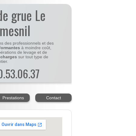
de grue Le
-mesnil
ns des professionnels et des
formantes
à moindre coût,
pérations de levage et de
 charges
sur tout type de
tier.
20.53.06.37
Prestations
Contact