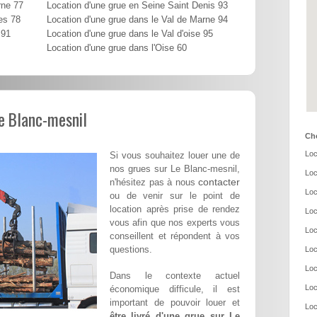
rne 77
Location d'une grue en Seine Saint Denis 93
es 78
Location d'une grue dans le Val de Marne 94
 91
Location d'une grue dans le Val d'oise 95
Location d'une grue dans l'Oise 60
Le Blanc-mesnil
Cho
Loc
Si vous souhaitez louer une de
nos grues sur Le Blanc-mesnil,
Loc
contacter
n'hésitez pas à nous
Loc
ou de venir sur le point de
location après prise de rendez
Loc
vous afin que nos experts vous
Loc
conseillent et répondent à vos
questions.
Loc
Loc
Dans le contexte actuel
Loc
économique difficule, il est
important de pouvoir louer et
Loc
être livré d'une grue sur Le