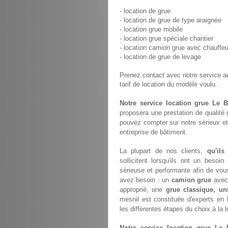
- location de grue
- location de grue de type araignée
- location grue mobile
- location grue spéciale chantier
- location camion grue avec chauffeu
- location de grue de levage
Prenez contact avec notre service 
tarif de location du modèle voulu.
Notre service location grue Le B
proposera une prestation de qualité
pouvez compter sur notre sérieux et
entreprise de bâtiment.
La plupart de nos clients,
qu'ils
sollicitent lorsqu'ils ont un bes
sérieuse et performante afin de vou
avez besoin : un
camion grue
avec 
approprié, une
grue classique, un
mesnil est constituée d'experts e
les différentes étapes du choix à la 
Notre service location grue Le 