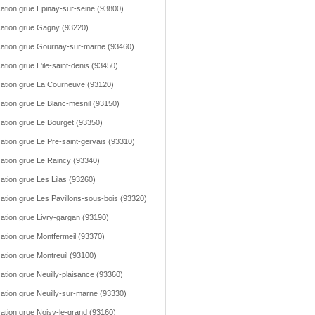
ation grue Epinay-sur-seine (93800)
ation grue Gagny (93220)
ation grue Gournay-sur-marne (93460)
ation grue L'ile-saint-denis (93450)
ation grue La Courneuve (93120)
ation grue Le Blanc-mesnil (93150)
ation grue Le Bourget (93350)
ation grue Le Pre-saint-gervais (93310)
ation grue Le Raincy (93340)
ation grue Les Lilas (93260)
ation grue Les Pavillons-sous-bois (93320)
ation grue Livry-gargan (93190)
ation grue Montfermeil (93370)
ation grue Montreuil (93100)
ation grue Neuilly-plaisance (93360)
ation grue Neuilly-sur-marne (93330)
ation grue Noisy-le-grand (93160)