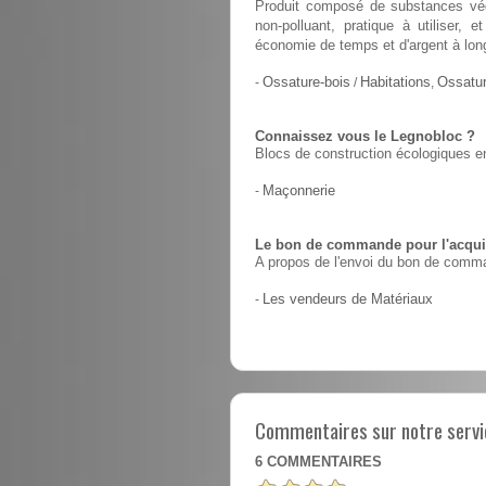
Produit composé de substances végé
non-polluant, pratique à utiliser,
économie de temps et d'argent à lon
-
Ossature-bois
/
Habitations
,
Ossatur
Connaissez vous le Legnobloc ?
Blocs de construction écologiques en
-
Maçonnerie
Le bon de commande pour l'acquis
A propos de l'envoi du bon de comma
-
Les vendeurs de Matériaux
Commentaires sur notre servic
6
COMMENTAIRES