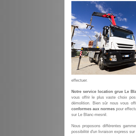
effectuer.
Notre service location grue Le Bl
vous offrir le plus vaste choix po
démolition. Bien sûr nous vous of
conformes aux normes
pour effectu
sur Le Blanc-mesnil.
Nous proposons différentes gammes
possibilité d'un livraison express su