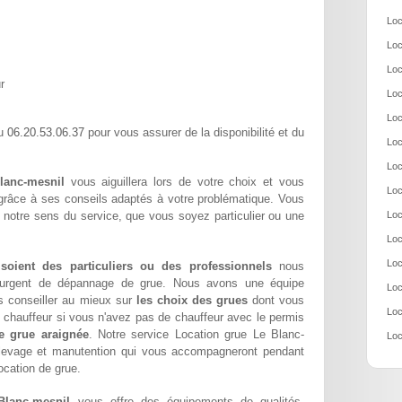
Loc
Loc
Loc
r
Loc
Loc
06.20.53.06.37
au
pour vous assurer de la disponibilité et du
Loc
Loc
lanc-mesnil
vous aiguillera lors de votre choix et vous
Loc
 grâce à ses conseils adaptés à votre problématique. Vous
 notre sens du service, que vous soyez particulier ou une
Loc
Loc
Loc
 soient des particuliers ou des professionnels
nous
oin urgent de dépannage de grue. Nous avons une équipe
Loc
s conseiller au mieux sur
les choix des grues
dont vous
Loc
chauffeur si vous n'avez pas de chauffeur avec le permis
e grue araignée
. Notre service Location grue Le Blanc-
Loc
n levage et manutention qui vous accompagneront pendant
location de grue.
Blanc-mesnil
vous offre des équipements de qualités,