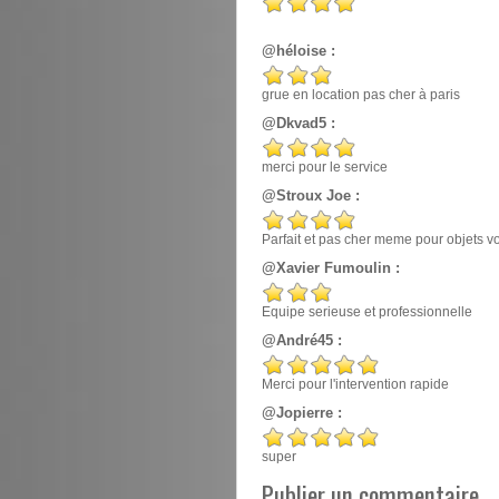
@héloise :
grue en location pas cher à paris
@Dkvad5 :
merci pour le service
@Stroux Joe :
Parfait et pas cher meme pour objets v
@Xavier Fumoulin :
Equipe serieuse et professionnelle
@André45 :
Merci pour l'intervention rapide
@Jopierre :
super
Publier un commentaire