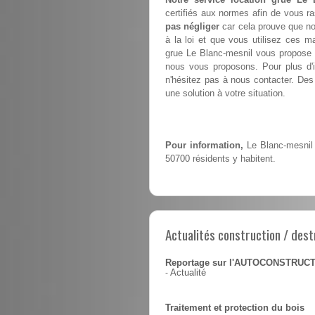
certifiés aux normes afin de vous ra
pas négliger
car cela prouve que no
à la loi et que vous utilisez ces m
grue Le Blanc-mesnil vous propos
nous vous proposons. Pour plus d'i
n'hésitez pas à nous contacter. Des 
une solution à votre situation.
Pour information,
Le Blanc-mesnil 
50700 résidents y habitent.
Actualités construction / dest
Reportage sur l'AUTOCONSTRUC
-
Actualité
Traitement et protection du bois